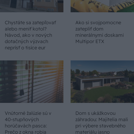
Chystáte sa zatepľovať
Ako si svojpomocne
alebo meniť kotol?
zatepliť dom
Návod, ako v nových
minerálnymi doskami
dotačných výzvach
Multipor ETX
neprísť o tisíce eur
Vnútorné žalúzie sú v
Dom s ukážkovou
40-stupňových
záhradou: Majitelia mali
horúčavách pasca:
pri výbere stavebného
Prečo z okna robia
materiálu jasno