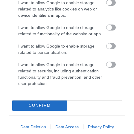
I want to allow Google to enable storage
related to analytics like cookies on web or
Zajac sa svojím životným štýlom prispôsobil
device identifiers in apps.
sliepkam. Sú v početnej prevahe.
I want to allow Google to enable storage
related to functionality of the website or app.
text Marína Ungerová
foto Miro Pochyba
I want to allow Google to enable storage
related to personalization.
produkcia Mária Vrábelová
zdroj
Tvorivé bývanie 4/2017
I want to allow Google to enable storage
related to security, including authentication
functionality and fraud prevention, and other
Komentovať
Zdieľať
user protection.
Chovateľstvo
CONFIRM
chov hydiny
chov sliepok
kurín pre sliepky
kuríny
sliepky
Data Deletion
Data Access
Privacy Policy
SÚVISIACE