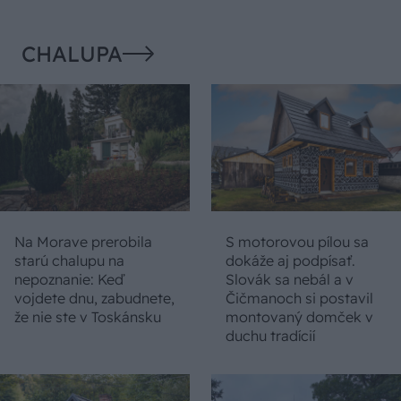
CHALUPA
Na Morave prerobila
S motorovou pílou sa
starú chalupu na
dokáže aj podpísať.
nepoznanie: Keď
Slovák sa nebál a v
vojdete dnu, zabudnete,
Čičmanoch si postavil
že nie ste v Toskánsku
montovaný domček v
duchu tradícií