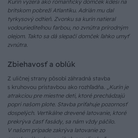
Kurín vyzerá ako romantický domček kdesi na
britskom pobreží Atlantiku. Adrián mu dal
tyrkysový odtieň. Zvonku sa kurín natieral
vodouriediteľnou farbou, no zvnútra prírodným
olejom. Takto sa dá slepačí domček ľahko umyť
zvnútra.
Zbiehavosť a oblúk
Z uličnej strany pôsobí záhradná stavba
s kruhovou prístavbou ako rozhľadňa.
„Kurín je
atrakciou pre miestne deti, ktoré prechádzajú
popri našom plote. Stavba priťahuje pozornosť
dospelých. Vertikálne drevené latovanie, ktoré
prekrýva časť fasády, sa nám vždy páčilo.
V našom prípade zakrýva latovanie zo