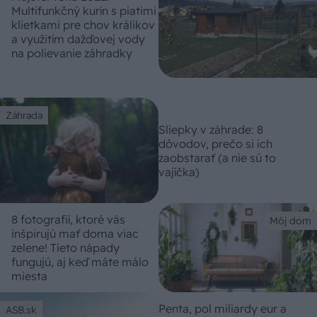
Multifunkčný kurín s piatimi
klietkami pre chov králikov
a využitím dažďovej vody
na polievanie záhradky
Záhrada
Sliepky v záhrade: 8
dôvodov, prečo si ich
zaobstarať (a nie sú to
vajíčka)
8 fotografií, ktoré vás
Môj dom
inšpirujú mať doma viac
zelene! Tieto nápady
fungujú, aj keď máte málo
miesta
Penta, pol miliardy eur a
ASB.sk