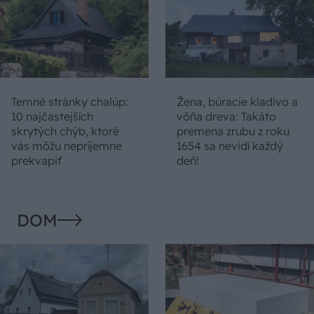
Temné stránky chalúp:
Žena, búracie kladivo a
10 najčastejších
vôňa dreva: Takáto
skrytých chýb, ktoré
premena zrubu z roku
vás môžu nepríjemne
1654 sa nevidí každý
prekvapiť
deň!
DOM