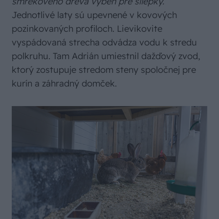
smrekového dreva výbeh pre sliepky.“
Jednotlivé laty sú upevnené v kovových
pozinkovaných profiloch. Lievikovite
vyspádovaná strecha odvádza vodu k stredu
polkruhu. Tam Adrián umiestnil dažďový zvod,
ktorý zostupuje stredom steny spoločnej pre
kurín a záhradný domček.