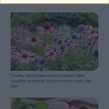
Trvalky, ktoré znesú sucho a teplo? Tieto
vysaďte na miesta, na ktoré slnko svieti celý
deň