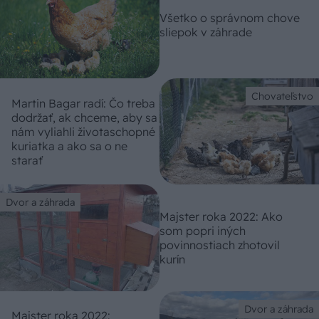
Všetko o správnom chove
sliepok v záhrade
Chovateľstvo
Martin Bagar radí: Čo treba
dodržať, ak chceme, aby sa
nám vyliahli životaschopné
kuriatka a ako sa o ne
starať
Dvor a záhrada
Majster roka 2022: Ako
som popri iných
povinnostiach zhotovil
kurín
Dvor a záhrada
Majster roka 2022: