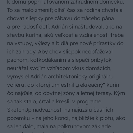
k domu popri latovanom záhradnom domčeku.
To sa malo zmeniť; dlhší čas sa rodina chystala
chovať sliepky pre zábavu domáceho pána
a pre radosť detí. Adrián si naštudoval, ako na
stavbu kurína, akú veľkosť a vzdialenosti treba
na vstupy, výlezy a bidlá pre nové prírastky do
ich záhrady. Aby chov sliepok neobťažoval
pachom, kotkodákaním a slepačí príbytok
neurážal svojím vzhľadom vkus domácich,
vymyslel Adrián architektonicky originálnu
voliéru, do ktorej umiestnil „rekreačný“ kurín
čo najďalej od obytnej zóny a letnej terasy. Kým
sa tak stalo, črtal a kreslil v programe
SketchUp nadväznosti na najužšiu časť ich
pozemku – na jeho konci, najbližšie k plotu, ako
sa len dalo, mala na polkruhovom základe