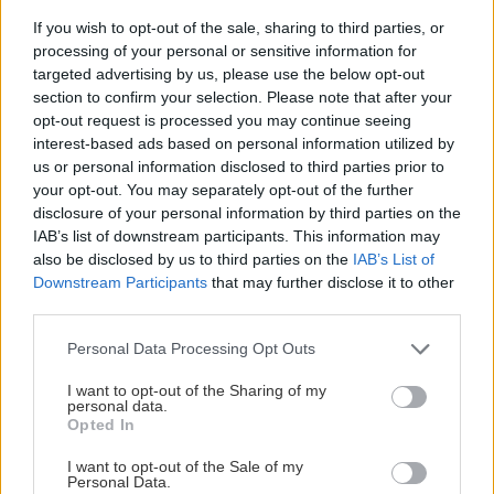
rozhodli pre križovatku, s ktorou náš pozemok
If you wish to opt-out of the sale, sharing to third parties, or
susedí. Cesty sa tu zbiehajú pod ostrým uhlom.
processing of your personal or sensitive information for
Jedna sa dvíha do kopca za nami a hlavná
targeted advertising by us, please use the below opt-out
section to confirm your selection. Please note that after your
komunikácia klesá smerom k starému Badínu.
opt-out request is processed you may continue seeing
Polkruhová prístavba nezavadzia šoférom vo
interest-based ads based on personal information utilized by
výhľade, páči sa ľuďom z okolia, no robota so
us or personal information disclosed to third parties prior to
your opt-out. You may separately opt-out of the further
zakladaním v kopci, kde sme pod základy hĺbili
disclosure of your personal information by third parties on the
terasovitý výkop a niekoľkokrát liali betón,
IAB’s list of downstream participants. This information may
predĺžila dokončenie na tri mesiace. Na pohľad
also be disclosed by us to third parties on the
IAB’s List of
Downstream Participants
that may further disclose it to other
elegantné stavby v sebe skrývajú zložité
third parties.
konštrukčné riešenia.“
Please note that this website/app uses one or more Google
Personal Data Processing Opt Outs
services and may gather and store information including but
not limited to your visit or usage behaviour. You may click to
I want to opt-out of the Sharing of my
personal data.
grant or deny consent to Google and its third-party tags to
Opted In
use your data for below specified purposes in below Google
consent section.
I want to opt-out of the Sale of my
Personal Data.