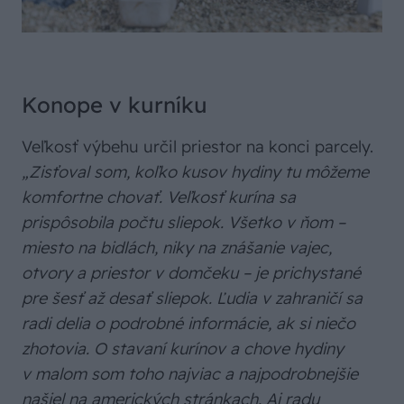
Konope v kurníku
Veľkosť výbehu určil priestor na konci parcely.
„Zisťoval som, koľko kusov hydiny tu môžeme
komfortne chovať. Veľkosť kurína sa
prispôsobila počtu sliepok. Všetko v ňom –
miesto na bidlách, niky na znášanie vajec,
otvory a priestor v domčeku – je prichystané
pre šesť až desať sliepok. Ľudia v zahraničí sa
radi delia o podrobné informácie, ak si niečo
zhotovia. O stavaní kurínov a chove hydiny
v malom som toho najviac a najpodrobnejšie
našiel na amerických stránkach. Aj radu