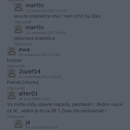
martin
23. novembra 2017 o 9:28
skuste preplelice staci Vam 1m2 na 10ks
Odpovedať
martin
23. novembra 2017 o 9:30
japonska prepelica
Odpovedať
ewa
22. novembra 2017 o 9:58
krasne
Odpovedať
Jozef14
22. novembra 2017 o 14:46
Pekné.Citovka.
Odpovedať
alter01
28. júna 2018 o 8:21
Vy máte vždy úžasné nápady, paštekári ! Jedno vajce
za 1€ , alebo je to za 2€ ? Zase ste nesklamali !
Odpovedať
ja
28. júna 2018 o 8:53