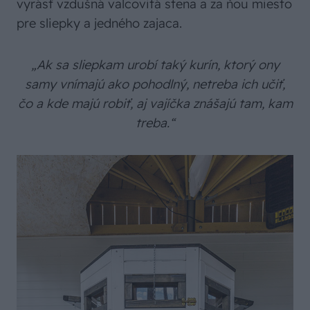
vyrásť vzdušná valcovitá stena a za ňou miesto
pre sliepky a jedného zajaca.
„Ak sa sliepkam urobí taký kurín, ktorý ony
samy vnímajú ako pohodlný, netreba ich učiť,
čo a kde majú robiť, aj vajíčka znášajú tam, kam
treba.“