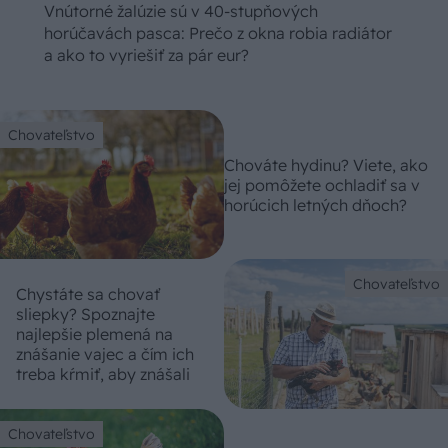
Vnútorné žalúzie sú v 40-stupňových
horúčavách pasca: Prečo z okna robia radiátor
a ako to vyriešiť za pár eur?
Chovateľstvo
Chováte hydinu? Viete, ako
jej pomôžete ochladiť sa v
horúcich letných dňoch?
Chovateľstvo
Chystáte sa chovať
sliepky? Spoznajte
najlepšie plemená na
znášanie vajec a čím ich
treba kŕmiť, aby znášali
Chovateľstvo