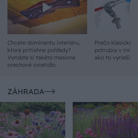
Chcete dominantu interiéru,
Prečo klasická iz
ktorá pritiahne pohľady?
potrubia v mrazo
Vyrobte si takéto masívne
ako to vyriešiť r
orechové svietidlo
ZÁHRADA