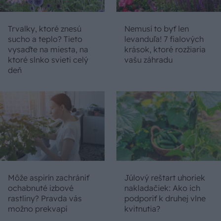
Trvalky, ktoré znesú
Nemusí to byť len
sucho a teplo? Tieto
levanduľa! 7 fialových
vysaďte na miesta, na
krások, ktoré rozžiaria
ktoré slnko svieti celý
vašu záhradu
deň
Môže aspirín zachrániť
Júlový reštart uhoriek
ochabnuté izbové
nakladačiek: Ako ich
rastliny? Pravda vás
podporiť k druhej vlne
možno prekvapí
kvitnutia?