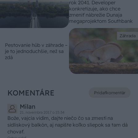
rok 2041. Developer
konkretizuje, ako chce
zmeniť nábrežie Dunaja
megaprojektom Southbank
Záhrada
Pestovanie húb v záhrade –
je to jednoduchšie, než sa
zdá
KOMENTÁRE
Pridať
komentár
Milan
21. novembra 2017 o 15:34
Bože, vajcia vidím, dajte niečo čo sa zmestí na
sídliskový balkón, aj napíšte koľko sliepok sa tam dá
chovať.
Odpovedať