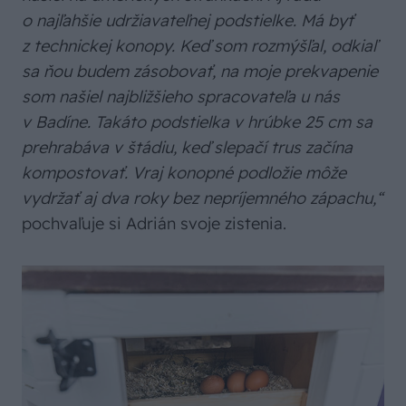
o najľahšie udržiavateľnej podstielke. Má byť
z technickej konopy. Keď som rozmýšľal, odkiaľ
sa ňou budem zásobovať, na moje prekvapenie
som našiel najbližšieho spracovateľa u nás
v Badíne. Takáto podstielka v hrúbke 25 cm sa
prehrabáva v štádiu, keď slepačí trus začína
kompostovať. Vraj konopné podložie môže
vydržať aj dva roky bez nepríjemného zápachu,“
pochvaľuje si Adrián svoje zistenia.