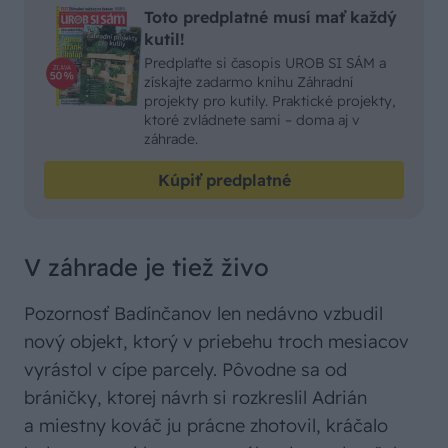
Toto predplatné musí mať každý
kutil!
Predplaťte si časopis UROB SI SÁM a
získajte zadarmo knihu Záhradní
projekty pro kutily. Praktické projekty,
ktoré zvládnete sami – doma aj v
záhrade.
Kúpiť predplatné
V záhrade je tiež živo
Pozornosť Badínčanov len nedávno vzbudil
nový objekt, ktorý v priebehu troch mesiacov
vyrástol v cípe parcely. Pôvodne sa od
bráničky, ktorej návrh si rozkreslil Adrián
a miestny kováč ju prácne zhotovil, kráčalo