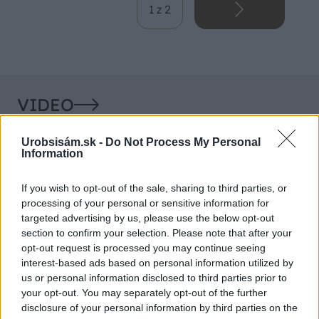
1 z 2
VIDEO
Urobsisám.sk -
Do Not Process My Personal
Information
If you wish to opt-out of the sale, sharing to third parties, or
processing of your personal or sensitive information for
targeted advertising by us, please use the below opt-out
section to confirm your selection. Please note that after your
opt-out request is processed you may continue seeing
interest-based ads based on personal information utilized by
Chcete dominantu interiéru,
Prečo klasická iz
us or personal information disclosed to third parties prior to
ktorá pritiahne pohľady?
potrubia v mrazo
your opt-out. You may separately opt-out of the further
disclosure of your personal information by third parties on the
Vyrobte si takéto masívne
ako to vyriešiť r