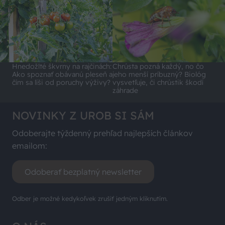
Hnedožlté škvrny na rajčinách:
Chrústa pozná každý, no čo
Ako spoznať obávanú pleseň a
jeho menší príbuzný? Biológ
čím sa líši od poruchy výživy?
vysvetľuje, či chrústik škodí
záhrade
NOVINKY Z UROB SI SÁM
Odoberajte týždenný prehľad najlepších článkov
emailom:
Odoberať bezplatný newsletter
Odber je možné kedykoľvek zrušiť jedným kliknutím.