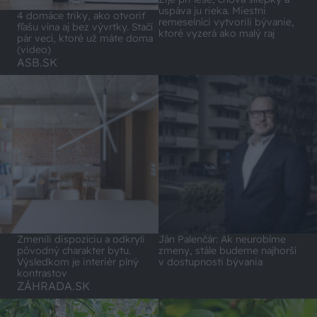
uspáva ju rieka. Miestni
4 domáce triky, ako otvoriť
remeselníci vytvorili bývanie,
fľašu vína aj bez vývrtky. Stačí
ktoré vyzerá ako malý raj
pár vecí, ktoré už máte doma
(video)
ASB.SK
Zmenili dispozíciu a odkryli
Ján Palenčár: Ak neurobíme
pôvodný charakter bytu.
zmeny, stále budeme najhorší
Výsledkom je interiér plný
v dostupnosti bývania
kontrastov
ZÁHRADA.SK