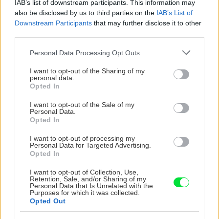
IAB’s list of downstream participants. This information may
orechové svietidlo
also be disclosed by us to third parties on the
IAB’s List of
Downstream Participants
that may further disclose it to other
third parties.
Please note that this website/app uses one or more Google
Personal Data Processing Opt Outs
services and may gather and store information including but
NAJČÍTANEJŠIE
not limited to your visit or usage behaviour. You may click to
I want to opt-out of the Sharing of my
personal data.
grant or deny consent to Google and its third-party tags to
Opted In
TÝŽDEŇ
MESIAC
use your data for below specified purposes in below Google
consent section.
Trvalky, ktoré znesú sucho a teplo? Tieto
I want to opt-out of the Sale of my
Personal Data.
vysaďte na miesta, na ktoré slnko svieti celý
Opted In
deň
I want to opt-out of processing my
Personal Data for Targeted Advertising.
Dom s ukážkovou záhradou: Majitelia mali pri
Opted In
výbere stavebného materiálu jasno
I want to opt-out of Collection, Use,
Retention, Sale, and/or Sharing of my
Personal Data that Is Unrelated with the
Čo robiť, ak paradajky dozrievajú pomaly? Trik
Purposes for which it was collected.
s odlisťovaním funguje aj cez leto, ale pozor na
Opted Out
chyby