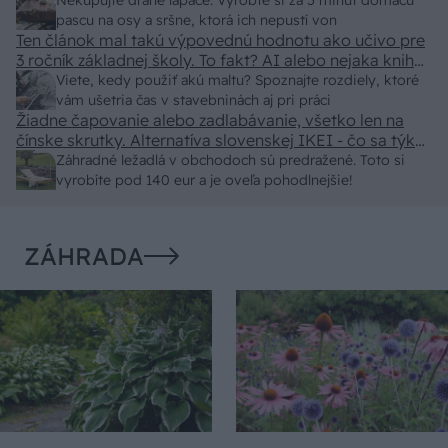
pasca naucinke moc efektivne. Skor pritiahne slimaky
Nekupujte drahé lapače: Vyrobte si za 5 minút domácu
pascu na osy a sršne, ktorá ich nepustí von
Ten článok mal takú výpovednú hodnotu ako učivo pre
3 ročník základnej školy. To fakt? AI alebo nejaka kniha
z VŠ? Dnešné rychlotvrdnuce malty - pevnosť 40 Mpa a
Viete, kedy použiť akú maltu? Spoznajte rozdiely, ktoré
doba schnutia tak 15 minut , k tomu vodotesné s
vám ušetria čas v stavebninách aj pri práci
Žiadne čapovanie alebo zadlabávanie, všetko len na
kryštálikou. A rozdiel - schnutie a zretie. Nič?
čínske skrutky. Alternatíva slovenskej IKEI - čo sa týka
pevnosti. Autor si nedal veľa námahy s remeselným
Záhradné ležadlá v obchodoch sú predražené. Toto si
spracovaním, škoda. No lepšie než ten odpad z DTD
vyrobíte pod 140 eur a je oveľa pohodlnejšie!
predávaný v Kauflande alebo Lídli.
ZÁHRADA