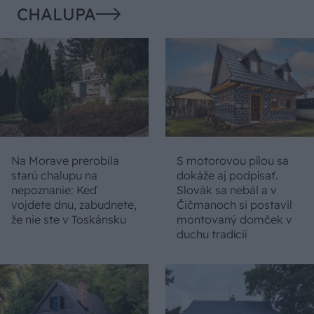
CHALUPA
Na Morave prerobila
S motorovou pílou sa
starú chalupu na
dokáže aj podpísať.
nepoznanie: Keď
Slovák sa nebál a v
vojdete dnu, zabudnete,
Čičmanoch si postavil
že nie ste v Toskánsku
montovaný domček v
duchu tradícií