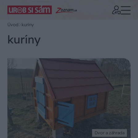
Úvod
kuríny
kuríny
Dvor a záhrada