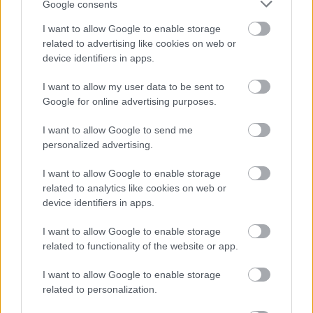
Google consents
Nekupujte drahé lapače: Vyrobte si za 5 minút
I want to allow Google to enable storage
domácu pascu na osy a sršne, ktorá ich
related to advertising like cookies on web or
nepustí von
device identifiers in apps.
Chcete dominantu interiéru, ktorá pritiahne
I want to allow my user data to be sent to
pohľady? Vyrobte si takéto masívne orechové
Google for online advertising purposes.
svietidlo
I want to allow Google to send me
personalized advertising.
NAŠE ČASOPISY
I want to allow Google to enable storage
related to analytics like cookies on web or
device identifiers in apps.
I want to allow Google to enable storage
related to functionality of the website or app.
I want to allow Google to enable storage
related to personalization.