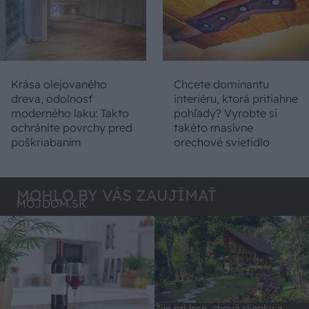
Krása olejovaného
Chcete dominantu
dreva, odolnosť
interiéru, ktorá pritiahne
moderného laku: Takto
pohľady? Vyrobte si
ochránite povrchy pred
takéto masívne
poškriabaním
orechové svietidlo
MOHLO BY VÁS ZAUJÍMAŤ
MÔJDOM.SK
Žije pri lese, chová sliepky a