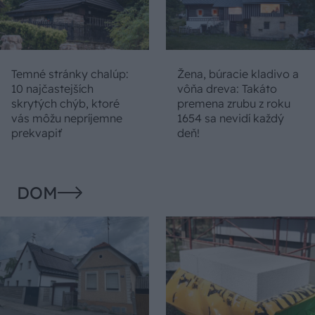
Temné stránky chalúp:
Žena, búracie kladivo a
10 najčastejších
vôňa dreva: Takáto
skrytých chýb, ktoré
premena zrubu z roku
vás môžu nepríjemne
1654 sa nevidí každý
prekvapiť
deň!
DOM