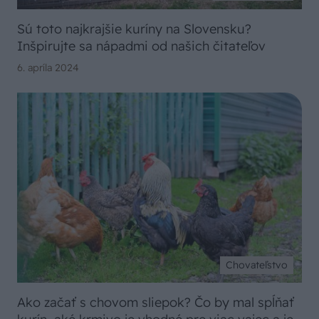
Sú toto najkrajšie kuríny na Slovensku?
Inšpirujte sa nápadmi od našich čitateľov
6. apríla 2024
Chovateľstvo
Ako začať s chovom sliepok? Čo by mal spĺňať