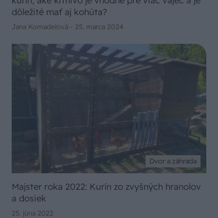
kurín, aké krmivo je vhodné pre viac vajec a je
dôležité mať aj kohúta?
Jana Komadelová -
25. marca 2024
Dvor a záhrada
Majster roka 2022: Kurín zo zvyšných hranolov
a dosiek
25. júna 2022