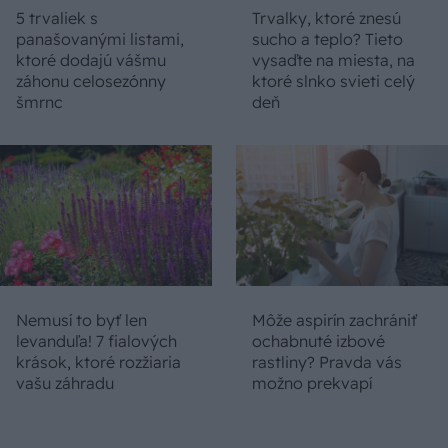
5 trvaliek s
Trvalky, ktoré znesú
panašovanými listami,
sucho a teplo? Tieto
ktoré dodajú vášmu
vysaďte na miesta, na
záhonu celosezónny
ktoré slnko svieti celý
šmrnc
deň
Nemusí to byť len
Môže aspirín zachrániť
levanduľa! 7 fialových
ochabnuté izbové
krások, ktoré rozžiaria
rastliny? Pravda vás
vašu záhradu
možno prekvapí