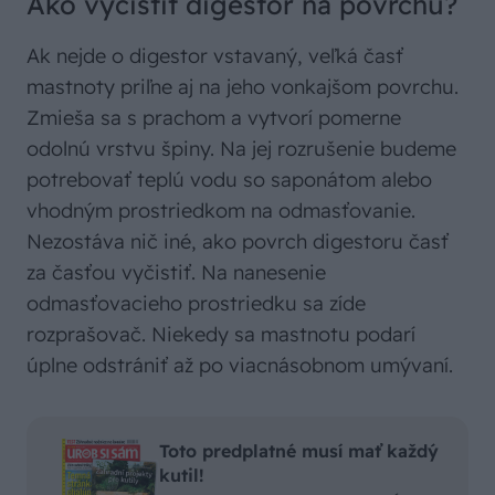
Ako vyčistiť digestor na povrchu?
Ak nejde o digestor vstavaný, veľká časť
mastnoty priľne aj na jeho vonkajšom povrchu.
Zmieša sa s prachom a vytvorí pomerne
odolnú vrstvu špiny. Na jej rozrušenie budeme
potrebovať teplú vodu so saponátom alebo
vhodným prostriedkom na odmasťovanie.
Nezostáva nič iné, ako povrch digestoru časť
za časťou vyčistiť. Na nanesenie
odmasťovacieho prostriedku sa zíde
rozprašovač. Niekedy sa mastnotu podarí
úplne odstrániť až po viacnásobnom umývaní.
Toto predplatné musí mať každý
kutil!