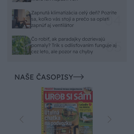
Zapnutá klimatizácia celý deň? Pozrite
sa, koľko vás stojí a prečo sa oplatí
zapnúť aj ventilátor
Čo robiť, ak paradajky dozrievajú
pomaly? Trik s odlisťovaním funguje aj
cez leto, ale pozor na chyby
NAŠE ČASOPISY