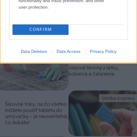
functionality and fraud prevention, and other
Údržba a opravy
user protection.
Ako si dôkladne vyčistiť
interiér auta
CONFIRM
Data Deletion
Data Access
Privacy Policy
Údržba a opravy
Ako odstrániť mastné
olejové škvrny z látky,
koberca a čalúnenia
Údržba a opravy
Šikovné triky, na čo všetko
môžete použiť tabletu do
umývačky – je neuveriteľné,
čo dokáže!