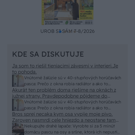
UROB SI SÁM 7-8/2026
KDE SA DISKUTUJE
Ja som to riešil tieniacimi závesmi v interieri.Je
to pohoda.
Vnútorné žalúzie sú v 40-stupňových horúčavách
pasca: Prečo z okna robia radiátor a ako to
Akurát ten problém doma riešime na oknách z
vyriešiť za pár eur?
južnej strany. Pravdepodobne pôjdeme do
vonkajšieho tienenia na spôsob markízy
Vnútorné žalúzie sú v 40-stupňových horúčavách
250x150cm. Čínsky predajcovia idú okolo 100
pasca: Prečo z okna robia radiátor a ako to
eur kus.
Bros sprej necaka kym osa vypije moje pivo.
vyriešiť za pár eur?
Zaroven nasmrdi cele hniezdo a neostane tam
nic zive. Vasa pasca naucinke moc efektivne.
Nekupujte drahé lapače: Vyrobte si za 5 minút
Skor pritiahne slimaky
domácu pascu na osy a sršne, ktorá ich nepustí