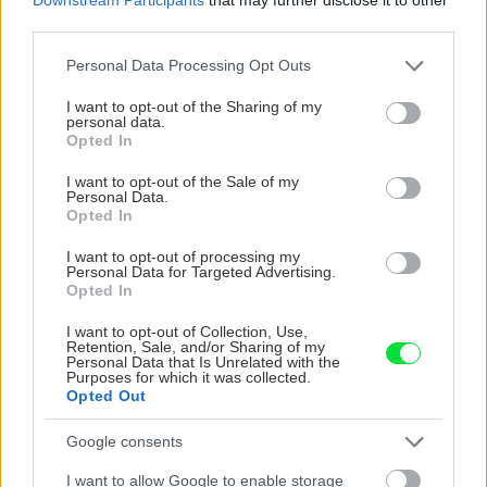
third parties.
Please note that this website/app uses one or more Google
Personal Data Processing Opt Outs
services and may gather and store information including but
not limited to your visit or usage behaviour. You may click to
I want to opt-out of the Sharing of my
personal data.
grant or deny consent to Google and its third-party tags to
Opted In
use your data for below specified purposes in below Google
consent section.
I want to opt-out of the Sale of my
Personal Data.
Opted In
I want to opt-out of processing my
Personal Data for Targeted Advertising.
Opted In
Chcete dominantu interiéru, ktorá pritiahne
I want to opt-out of Collection, Use,
pohľady? Vyrobte si takéto masívne orechové
Retention, Sale, and/or Sharing of my
Personal Data that Is Unrelated with the
svietidlo
Purposes for which it was collected.
Opted Out
Google consents
I want to allow Google to enable storage