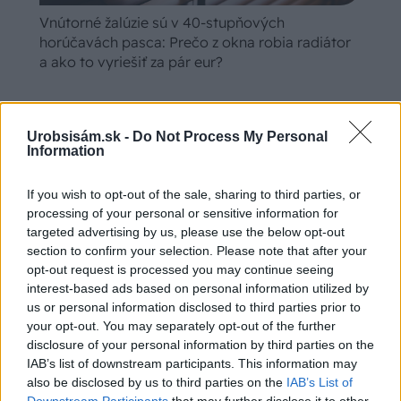
Vnútorné žalúzie sú v 40-stupňových
horúčavách pasca: Prečo z okna robia radiátor
a ako to vyriešiť za pár eur?
Urobsisám.sk -
Do Not Process My Personal
Information
If you wish to opt-out of the sale, sharing to third parties, or
processing of your personal or sensitive information for
targeted advertising by us, please use the below opt-out
section to confirm your selection. Please note that after your
opt-out request is processed you may continue seeing
interest-based ads based on personal information utilized by
us or personal information disclosed to third parties prior to
your opt-out. You may separately opt-out of the further
Chystáte sa zatepľovať alebo meniť kotol?
disclosure of your personal information by third parties on the
Návod, ako v nových dotačných výzvach
IAB’s list of downstream participants. This information may
neprísť o tisíce eur
also be disclosed by us to third parties on the
IAB’s List of
Downstream Participants
that may further disclose it to other