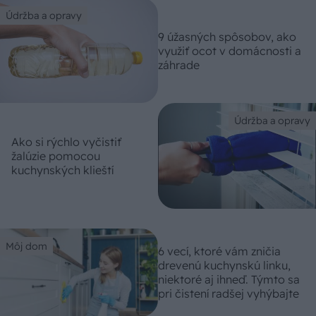
Údržba a opravy
9 úžasných spôsobov, ako
využiť ocot v domácnosti a
záhrade
Údržba a opravy
Ako si rýchlo vyčistiť
žalúzie pomocou
kuchynských klieští
Môj dom
6 vecí, ktoré vám zničia
drevenú kuchynskú linku,
niektoré aj ihneď. Týmto sa
pri čistení radšej vyhýbajte