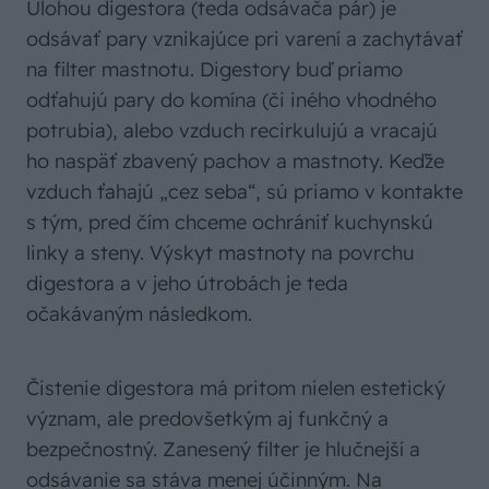
Úlohou digestora (teda odsávača pár) je
odsávať pary vznikajúce pri varení a zachytávať
na filter mastnotu. Digestory buď priamo
odťahujú pary do komína (či iného vhodného
potrubia), alebo vzduch recirkulujú a vracajú
ho naspäť zbavený pachov a mastnoty. Keďže
vzduch ťahajú „cez seba“, sú priamo v kontakte
s tým, pred čím chceme ochrániť kuchynskú
linky a steny. Výskyt mastnoty na povrchu
digestora a v jeho útrobách je teda
očakávaným následkom.
Čistenie digestora má pritom nielen estetický
význam, ale predovšetkým aj funkčný a
bezpečnostný. Zanesený filter je hlučnejší a
odsávanie sa stáva menej účinným. Na