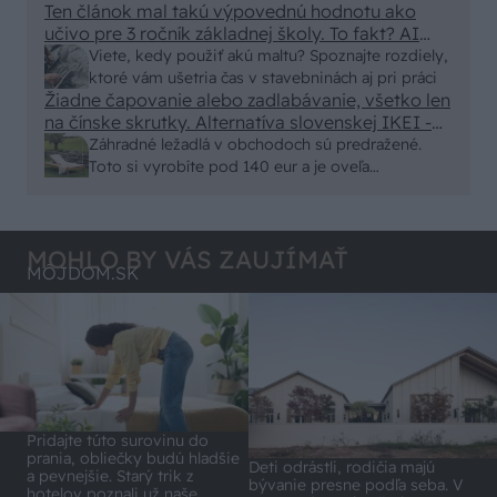
Ten článok mal takú výpovednú hodnotu ako
von
učivo pre 3 ročník základnej školy. To fakt? AI
alebo nejaka kniha z VŠ? Dnešné rychlotvrdnuce
Viete, kedy použiť akú maltu? Spoznajte rozdiely,
malty - pevnosť 40 Mpa a doba schnutia tak 15
ktoré vám ušetria čas v stavebninách aj pri práci
minut , k tomu vodotesné s kryštálikou. A rozdiel
Žiadne čapovanie alebo zadlabávanie, všetko len
na čínske skrutky. Alternatíva slovenskej IKEI -
- schnutie a zretie. Nič?
čo sa týka pevnosti. Autor si nedal veľa námahy s
Záhradné ležadlá v obchodoch sú predražené.
remeselným spracovaním, škoda. No lepšie než
Toto si vyrobíte pod 140 eur a je oveľa
ten odpad z DTD predávaný v Kauflande alebo
pohodlnejšie!
Lídli.
MOHLO BY VÁS ZAUJÍMAŤ
MÔJDOM.SK
Pridajte túto surovinu do
prania, obliečky budú hladšie
Deti odrástli, rodičia majú
a pevnejšie. Starý trik z
bývanie presne podľa seba. V
hotelov poznali už naše