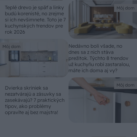
Teplé drevo je späť a linky
Môj dom
budú korenisté, no zrejme
si ich nevšimnete. Toto je 7
kuchynských trendov pre
rok 2026
Nedávno boli všade, no
Môj dom
dnes sa z nich stáva
prežitok. Týchto 8 trendov
už kuchyňu robí zastaralou,
máte ich doma aj vy?
Môj dom
Dvierka skriniek sa
nezatvárajú a zásuvky sa
zasekávajú? 7 praktických
tipov, ako problémy
opravíte aj bez majstra!