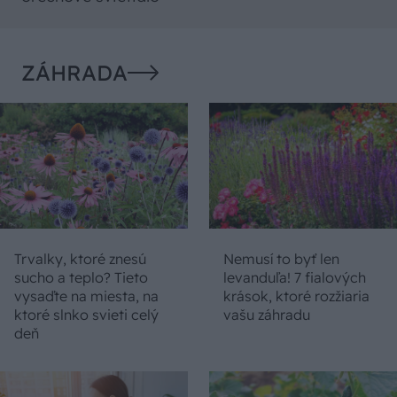
ZÁHRADA
Trvalky, ktoré znesú
Nemusí to byť len
sucho a teplo? Tieto
levanduľa! 7 fialových
vysaďte na miesta, na
krások, ktoré rozžiaria
ktoré slnko svieti celý
vašu záhradu
deň