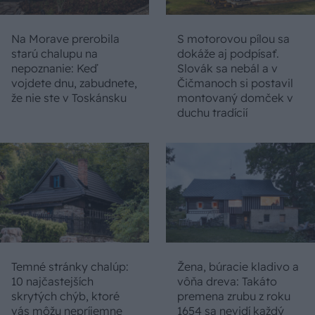
Na Morave prerobila
S motorovou pílou sa
starú chalupu na
dokáže aj podpísať.
nepoznanie: Keď
Slovák sa nebál a v
vojdete dnu, zabudnete,
Čičmanoch si postavil
že nie ste v Toskánsku
montovaný domček v
duchu tradícií
Temné stránky chalúp:
Žena, búracie kladivo a
10 najčastejších
vôňa dreva: Takáto
skrytých chýb, ktoré
premena zrubu z roku
vás môžu nepríjemne
1654 sa nevidí každý