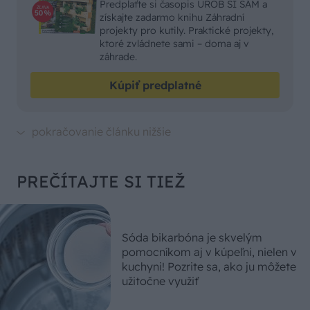
Predplaťte si časopis UROB SI SÁM a
získajte zadarmo knihu Záhradní
projekty pro kutily. Praktické projekty,
ktoré zvládnete sami – doma aj v
záhrade.
Kúpiť predplatné
PREČÍTAJTE SI TIEŽ
Sóda bikarbóna je skvelým
pomocníkom aj v kúpeľni, nielen v
kuchyni! Pozrite sa, ako ju môžete
užitočne využiť