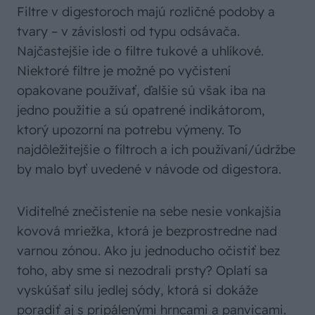
Filtre v digestoroch majú rozličné podoby a
tvary – v závislosti od typu odsávača.
Najčastejšie ide o filtre tukové a uhlíkové.
Niektoré filtre je možné po vyčistení
opakovane používať, ďalšie sú však iba na
jedno použitie a sú opatrené indikátorom,
ktorý upozorní na potrebu výmeny. To
najdôležitejšie o filtroch a ich používaní/údržbe
by malo byť uvedené v návode od digestora.
Viditeľné znečistenie na sebe nesie vonkajšia
kovová mriežka, ktorá je bezprostredne nad
varnou zónou. Ako ju jednoducho očistiť bez
toho, aby sme si nezodrali prsty? Oplatí sa
vyskúšať silu jedlej sódy, ktorá si dokáže
poradiť aj s pripálenými hrncami a panvicami.