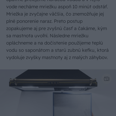
vode necháme mriežku aspoň 10 minút odstáť.
Mriežka je zvyčajne väčšia, čo znemožňuje jej
plné ponorenie naraz. Preto postup
zopakujeme aj pre zvyšnú časť a čakáme, kým
sa mastnota uvoľní. Následne mriežku
opláchneme a na dočistenie použijeme teplú
vodu so saponátom a starú zubnú kefku, ktorá
vydoluje zvyšky mastnoty aj z malých záhybov.