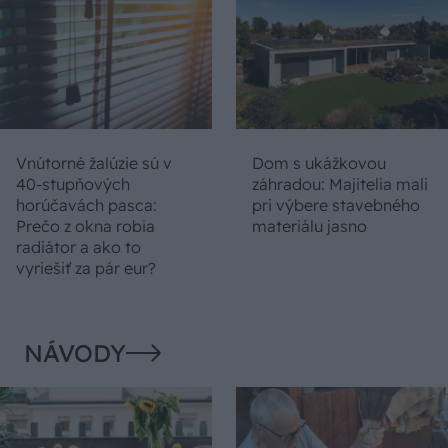
Vnútorné žalúzie sú v
Dom s ukážkovou
40-stupňových
záhradou: Majitelia mali
horúčavách pasca:
pri výbere stavebného
Prečo z okna robia
materiálu jasno
radiátor a ako to
vyriešiť za pár eur?
NÁVODY