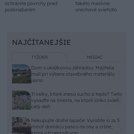
ochránite povrchy pred
takéto masívne
poškriabaním
orechové svietidlo
NAJČÍTANEJŠIE
TÝŽDEŇ
MESIAC
Dom s ukážkovou záhradou: Majitelia
mali pri výbere stavebného materiálu
jasno
Trvalky, ktoré znesú sucho a teplo? Tieto
vysaďte na miesta, na ktoré slnko svieti
celý deň
Nekupujte drahé lapače: Vyrobte si za 5
minút domácu pascu na osy a sršne,
ktorá ich nepustí von