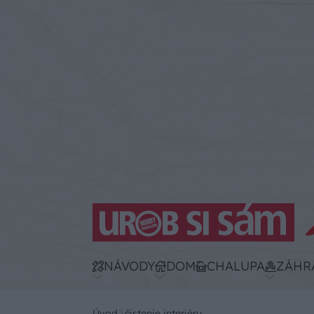
NÁVODY
DOM
CHALUPA
ZÁHR
Úvod
čistenie interiéru