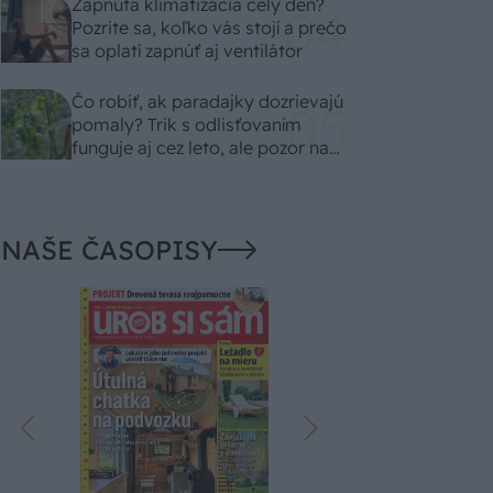
Zapnutá klimatizácia celý deň?
Pozrite sa, koľko vás stojí a prečo
sa oplatí zapnúť aj ventilátor
Čo robiť, ak paradajky dozrievajú
pomaly? Trik s odlisťovaním
funguje aj cez leto, ale pozor na
chyby
NAŠE ČASOPISY