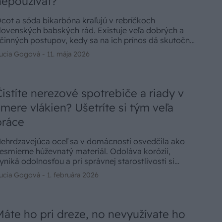
nepoužívať?
cot a sóda bikarbóna kraľujú v rebríčkoch
lovenských babských rád. Existuje veľa dobrých a
činných postupov, kedy sa na ich prínos dá skutočne
poľahnúť. Avšak, je tu aj ich odvrátená strana, o
ucia Gogová -
11. mája 2026
torej sa hovorí menej. Ak budete nabudúce v zápale
kologického čistenia, spomeňte si na nasledujúce
ýnimky.
Čistíte nerezové spotrebiče a riady v
smere vlákien? Ušetríte si tým veľa
práce
ehrdzavejúca oceľ sa v domácnosti osvedčila ako
esmierne húževnatý materiál. Odoláva korózii,
yniká odolnosťou a pri správnej starostlivosti si
achová krásny, priam až reprezentatívny vzhľad na
ucia Gogová -
1. februára 2026
lhé roky. Nečudo, že nerezové riady a nerezové
ovrchy na spotrebičoch ovládli kuchyne.
raktickosť, funkčnosť a nadčasový dizajn dopĺňa aj
ednoduchá údržba.
Máte ho pri dreze, no nevyužívate ho