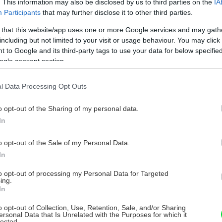
. This information may also be disclosed by us to third parties on the
IA
Prekvapí vás svojou silou! 10 skvelých
Participants
that may further disclose it to other third parties.
tipov, ako vám ocot pomôže v kuchyni
 that this website/app uses one or more Google services and may gath
including but not limited to your visit or usage behaviour. You may click 
cot je v kuchyni všestranným dochucovadlom a
 to Google and its third-party tags to use your data for below specifi
nohým pokrmom dodáva nezameniteľnú kyslú chuť.
ogle consent section.
eho vlastnosti a zloženie ho však predurčujú aj na to,
by v kuchyni zvládol široké spektrum ďalších úloh.
ucia Gogová -
14. augusta 2025
k budete nabudúce držať v ruke fľašku s octom,
l Data Processing Opt Outs
ožno si na niektorý z nasledujúcich tipov
pomeniete.
o opt-out of the Sharing of my personal data.
In
Predávate nehnuteľnosť? Tieto
o opt-out of the Sale of my Personal Data.
nenápadné úpravy prilákajú viac
In
záujemcov o kúpu
to opt-out of processing my Personal Data for Targeted
hystáte sa prenajať alebo predať nehnuteľnosť?
ing.
In
hcete, aby bola pre potenciálnych záujemcov čo
ajatraktívnejšia? V takom prípade sa oplatí urobiť
o opt-out of Collection, Use, Retention, Sale, and/or Sharing
iekoľko prípravných krokov, vďaka ktorým bude
ucia Gogová -
31. októbra 2024
ersonal Data that Is Unrelated with the Purposes for which it
aša nehnuteľnosť pôsobiť omnoho lepším dojmom.
lected.