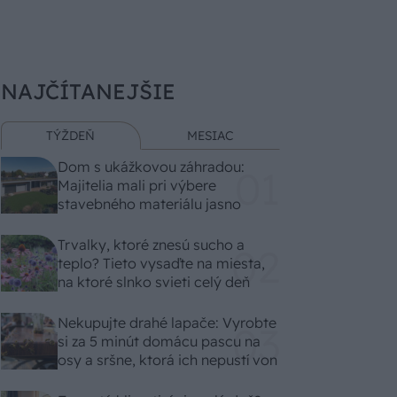
NAJČÍTANEJŠIE
TÝŽDEŇ
MESIAC
Dom s ukážkovou záhradou:
Majitelia mali pri výbere
stavebného materiálu jasno
Trvalky, ktoré znesú sucho a
teplo? Tieto vysaďte na miesta,
na ktoré slnko svieti celý deň
Nekupujte drahé lapače: Vyrobte
si za 5 minút domácu pascu na
osy a sršne, ktorá ich nepustí von