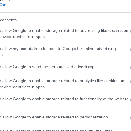
Out
Upratujete po stavebných prácach?
consents
Pomôžte si aplikáciou
o allow Google to enable storage related to advertising like cookies on
evice identifiers in apps.
pratovanie po stavebných prácach nemá rád
akmer nikto. Či už chcete odstrániť hrdzu, pleseň
o allow my user data to be sent to Google for online advertising
lebo zvyšky škárovacej malty, základom úspechu je
s.
voliť si ten správny čistiaci prostriedok. Aplikácia
3. septembra 2024
ám poradí, ktorý čistič vám poslúži najlepšie.
to allow Google to send me personalized advertising.
o allow Google to enable storage related to analytics like cookies on
evice identifiers in apps.
Ako vyčistiť sedačku od psieho alebo
mačacieho moču?
o allow Google to enable storage related to functionality of the website
tojíte pred výzvou vyčistiť sedačku od zvieracieho
oču? Aj tým najlepšie vycvičeným domácim
o allow Google to enable storage related to personalization.
iláčikom sa môže stať nehoda, ktorá si vyžaduje
ýchle zakročenie. Ak ste na sedačke našli nevábne
ucia Gogová -
10. augusta 2024
o allow Google to enable storage related to security, including