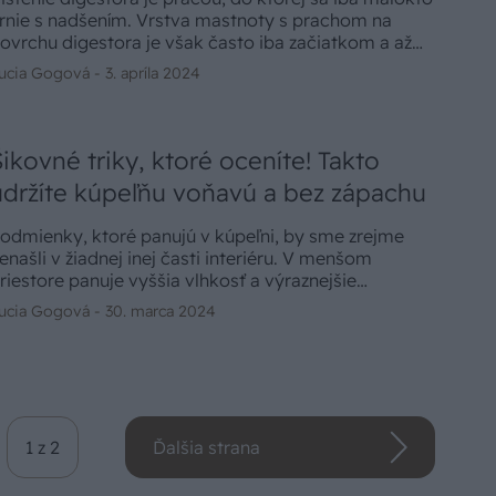
rnie s nadšením. Vrstva mastnoty s prachom na
ovrchu digestora je však často iba začiatkom a až
ližší pohľad na digestor odhalí najväčšie výzvy. Ako
ucia Gogová -
3. apríla 2024
yčistiť digestor a prečo by ste túto činnosť nemali
dkladať?
Šikovné triky, ktoré oceníte! Takto
udržíte kúpeľňu voňavú a bez zápachu
odmienky, ktoré panujú v kúpeľni, by sme zrejme
enašli v žiadnej inej časti interiéru. V menšom
riestore panuje vyššia vlhkosť a výraznejšie
triedanie teplôt. Nečudo, že práve v kúpeľni je
ucia Gogová -
30. marca 2024
áročné udržať sviežu arómu, ktoré by potešila
uchové bunky. Dobrou správou je, že existuje
iekoľko šikovných trikov, ako mať kúpeľňu voňavú a
 reprezentatívnom stave aj v prípade nečakanej
ávštevy.
1 z 2
Ďalšia strana