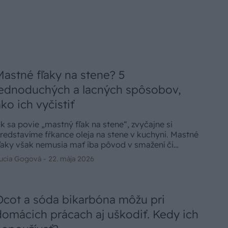
Mastné fľaky na stene? 5
jednoduchých a lacných spôsobov,
ako ich vyčistiť
k sa povie „mastný fľak na stene“, zvyčajne si
redstavíme fŕkance oleja na stene v kuchyni. Mastné
ľaky však nemusia mať iba pôvod v smažení či
estovaní. Môžu sa objaviť i na miestach, kde by ste
ucia Gogová -
22. mája 2026
ch nečakali. Na stene ich zanechajú aj voskovky či
echtiac otlačené nakrémované ruky. Ako si s nimi
ikovne poradiť? Pozrite si niekoľko jednoduchých
ipov, ako odstrániť mastné fľaky na stene.
Ocot a sóda bikarbóna môžu pri
domácich prácach aj uškodiť. Kedy ich