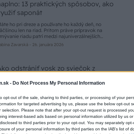
naplno: 13 praktických spôsobov, ako
využiť saponát
áte ho pri dreze a používate ho každý deň, no
äčšinou len na riad. Pritom práve prípravok na
mývanie riadu patrí medzi najuniverzálnejších
omocníkov v domácnosti. Ak vás zaujíma, ako využiť
abína Zavarská -
26. januára 2026
aponát v domácnosti naplno, týchto 13 praktických
ipov vám ukáže, kde všade dokáže nahradiť drahé
ističe.
Ako odstrániť vosk zo sviečok z
obrusu? 6 rýchlych tipov, ktoré
.sk -
Do Not Process My Personal Information
skutočne fungujú
 zimnému obdobiu a Vianociam sviečky jednoducho
to opt-out of the sale, sharing to third parties, or processing of your per
atria. Navodia náladu a zútulnia každý večer. Keď z
formation for targeted advertising by us, please use the below opt-out s
ich však stečie vosk rovno na sviatočný obrus,
r selection. Please note that after your opt-out request is processed y
adosť sa rýchlo stratí. Dobrá správa? Vo väčšine
eing interest-based ads based on personal information utilized by us or
abína Zavarská -
5. decembra 2025
rípadov je to riešiteľné a váš obľúbený obrus nemusí
disclosed to third parties prior to your opt-out. You may separately opt-
končiť v koši.
losure of your personal information by third parties on the IAB’s list of