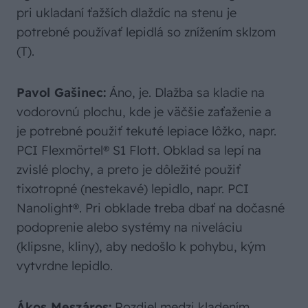
pri ukladaní ťažších dlaždíc na stenu je
potrebné používať lepidlá so znížením sklzom
(T).
Pavol Gašinec:
Áno, je. Dlažba sa kladie na
vodorovnú plochu, kde je väčšie zaťaženie a
je potrebné použiť tekuté lepiace lôžko, napr.
PCI Flexmörtel® S1 Flott. Obklad sa lepí na
zvislé plochy, a preto je dôležité použiť
tixotropné (nestekavé) lepidlo, napr. PCI
Nanolight®. Pri obklade treba dbať na dočasné
podoprenie alebo systémy na niveláciu
(klipsne, kliny), aby nedošlo k pohybu, kým
vytvrdne lepidlo.
Ákos Meszáros:
Rozdiel medzi kladením