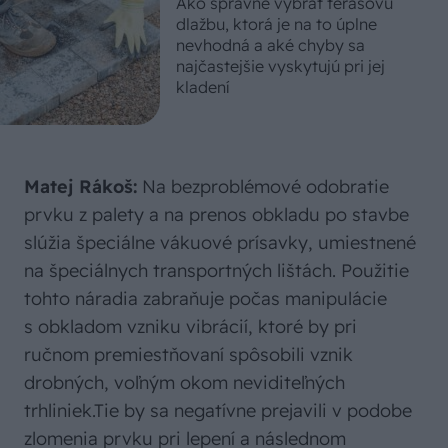
Ako správne vybrať terasovú
dlažbu, ktorá je na to úplne
nevhodná a aké chyby sa
najčastejšie vyskytujú pri jej
kladení
Matej Rákoš:
Na bezproblémové odobratie
prvku z palety a na prenos obkladu po stavbe
slúžia špeciálne vákuové prísavky, umiestnené
na špeciálnych transportných lištách. Použitie
tohto náradia zabraňuje počas manipulácie
s obkladom vzniku vibrácií, ktoré by pri
ručnom premiestňovaní spôsobili vznik
drobných, voľným okom neviditeľných
trhliniek.Tie by sa negatívne prejavili v podobe
zlomenia prvku pri lepení a následnom