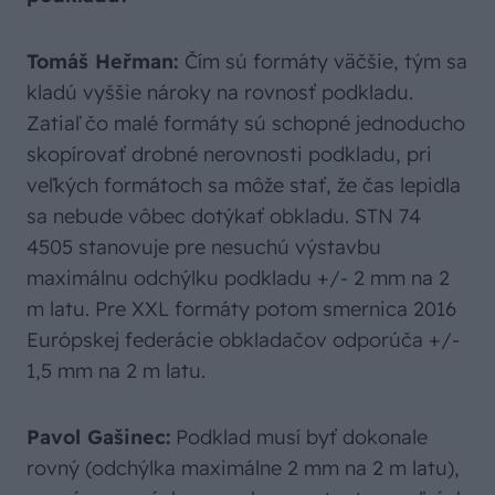
Tomáš Heřman:
Čím sú formáty väčšie, tým sa
kladú vyššie nároky na rovnosť podkladu.
Zatiaľ čo malé formáty sú schopné jednoducho
skopírovať drobné nerovnosti podkladu, pri
veľkých formátoch sa môže stať, že čas lepidla
sa nebude vôbec dotýkať obkladu. STN 74
4505 stanovuje pre nesuchú výstavbu
maximálnu odchýlku podkladu +/- 2 mm na 2
m latu. Pre XXL formáty potom smernica 2016
Európskej federácie obkladačov odporúča +/-
1,5 mm na 2 m latu.
Pavol Gašinec:
Podklad musí byť dokonale
rovný (odchýlka maximálne 2 mm na 2 m latu),