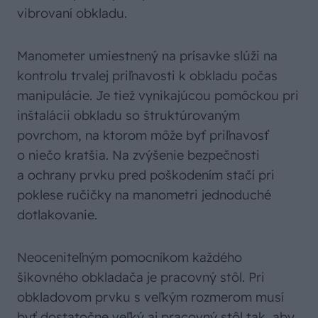
vibrovaní obkladu.
Manometer umiestnený na prísavke slúži na
kontrolu trvalej priľnavosti k obkladu počas
manipulácie. Je tiež vynikajúcou pomôckou pri
inštalácii obkladu so štruktúrovaným
povrchom, na ktorom môže byť priľnavosť
o niečo kratšia. Na zvýšenie bezpečnosti
a ochrany prvku pred poškodením stačí pri
poklese ručičky na manometri jednoduché
dotlakovanie.
Neoceniteľným pomocníkom každého
šikovného obkladača je pracovný stôl. Pri
obkladovom prvku s veľkým rozmerom musí
byť dostatočne veľký aj pracovný stôl tak, aby