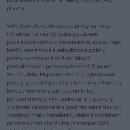
poškodenie a zlomenie tenkých obkladových
prvkov.
Veľkoformátové obkladové prvky sa môžu
inštalovať na všetky bežne používané
podkladové vrstvy v stavebníctve, ako sú napr.
betón, cementové a anhydridové potery,
potery vyhotovené zo špeciálnych
predmiešaných poterových zmesí (Topcem
Pronto alebo Mapecem Pronto), vykurované
potery, pôvodné podlahy z keramiky a kameňa,
kov, cementové a sadrové omietky,
pórobetónové prvky, sadrokartón, povrchy
v interiéri zaizolované s použitím cementových
výrobkov (napr. Mapelastic) alebo s výrobkami
na báze syntetickej živice (Mapegum WPS