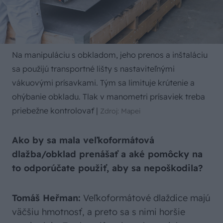
Na manipuláciu s obkladom, jeho prenos a inštaláciu
sa použijú transportné lišty s nastaviteľnými
vákuovými prísavkami. Tým sa limituje krútenie a
ohýbanie obkladu. Tlak v manometri prísaviek treba
priebežne kontrolovať
|
Zdroj: Mapei
Ako by sa mala veľkoformátová
dlažba/obklad prenášať a aké pomôcky na
to odporúčate použiť, aby sa nepoškodila?
Tomáš Heřman:
Veľkoformátové dlaždice majú
väčšiu hmotnosť, a preto sa s nimi horšie