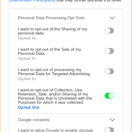
rozmermi 120 × 120 cm odporúčame aplikovať
third parties.
do gélového lepidla Rako System AD560, ktoré
Please note that this website/app uses one or more Google
je schopné vyzrieť bez prístupu vzduchu.
Personal Data Processing Opt Outs
services and may gather and store information including but
not limited to your visit or usage behaviour. You may click to
I want to opt-out of the Sharing of my
personal data.
Pavol Gašinec:
Používajú sa špeciálne lepidlá
grant or deny consent to Google and its third-party tags to
Opted In
use your data for below specified purposes in below Google
triedy C2TE S1 alebo S2 podľa normy EN
consent section.
I want to opt-out of the Sale of my
12004, pričom C2 označuje zlepšené
Personal Data.
Opted In
cementové lepidlo, T – tixotropné (nesteká), E –
otvorený čas lepenia a S1/S2 –
I want to opt-out of processing my
Personal Data for Targeted Advertising.
deformovateľnosť a flexibilita (táto vlastnosť je
Opted In
potrebná pre napätie, ktoré môže vznikať v
I want to opt-out of Collection, Use,
materiáli a v podklade. Na dlažbu odporúčame
Retention, Sale, and/or Sharing of my
Personal Data that Is Unrelated with the
použiť PCI Flexmörtel® S1 Flott a na lepenie
Purposes for which it was collected.
Opted Out
obkladu PCI Nanolight®. Lepidlo je nevyhnutné
nanášať obojstranne – na podklad aj na
Google consents
obklad/dlažbu (tzv. „buttering-floating“
I want to allow Google to enable storage