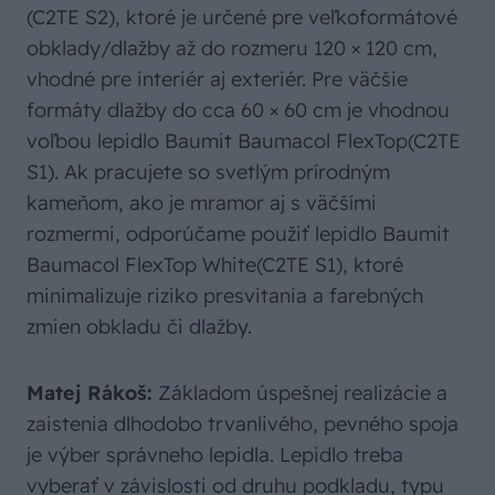
(C2TE S2), ktoré je určené pre veľkoformátové
obklady/dlažby až do rozmeru 120 × 120 cm,
vhodné pre interiér aj exteriér. Pre väčšie
formáty dlažby do cca 60 × 60 cm je vhodnou
voľbou lepidlo Baumit Baumacol FlexTop(C2TE
S1). Ak pracujete so svetlým prírodným
kameňom, ako je mramor aj s väčšími
rozmermi, odporúčame použiť lepidlo Baumit
Baumacol FlexTop White(C2TE S1), ktoré
minimalizuje riziko presvitania a farebných
zmien obkladu či dlažby.
Matej Rákoš:
Základom úspešnej realizácie a
zaistenia dlhodobo trvanlivého, pevného spoja
je výber správneho lepidla. Lepidlo treba
vyberať v závislosti od druhu podkladu, typu