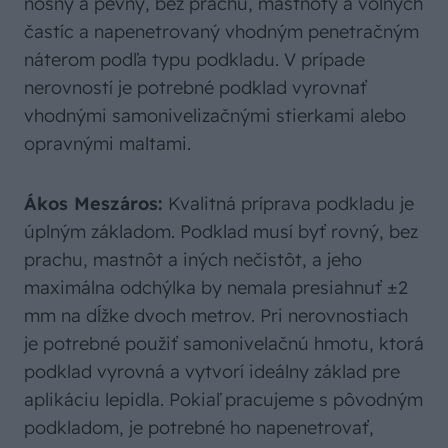
nosný a pevný, bez prachu, mastnoty a voľných
častíc a napenetrovaný vhodným penetračným
náterom podľa typu podkladu. V prípade
nerovností je potrebné podklad vyrovnať
vhodnými samonivelizačnými stierkami alebo
opravnými maltami.
Ákos Meszáros:
Kvalitná príprava podkladu je
úplným základom. Podklad musí byť rovný, bez
prachu, mastnôt a iných nečistôt, a jeho
maximálna odchýlka by nemala presiahnuť ±2
mm na dĺžke dvoch metrov. Pri nerovnostiach
je potrebné použiť samonivelačnú hmotu, ktorá
podklad vyrovná a vytvorí ideálny základ pre
aplikáciu lepidla. Pokiaľ pracujeme s pôvodným
podkladom, je potrebné ho napenetrovať,