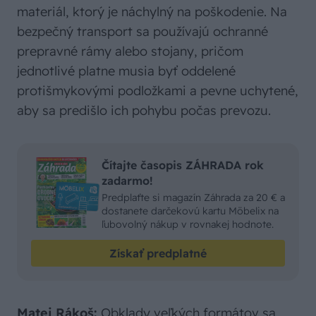
materiál, ktorý je náchylný na poškodenie. Na
bezpečný transport sa používajú ochranné
prepravné rámy alebo stojany, pričom
jednotlivé platne musia byť oddelené
protišmykovými podložkami a pevne uchytené,
aby sa predišlo ich pohybu počas prevozu.
Čítajte časopis ZÁHRADA rok
zadarmo!
Predplaťte si magazín Záhrada za 20 € a
dostanete darčekovú kartu Möbelix na
ľubovolný nákup v rovnakej hodnote.
Získať predplatné
Matej Rákoš:
Obklady veľkých formátov sa