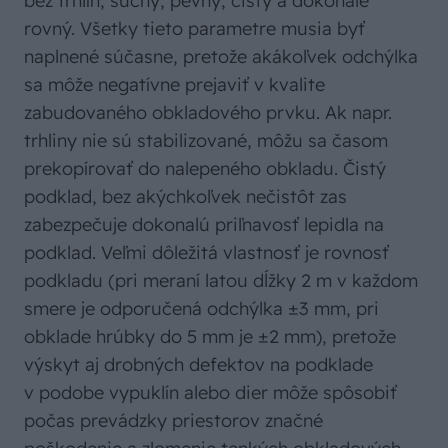
bez trhlín, suchý, pevný, čistý a dokonale
rovný. Všetky tieto parametre musia byť
naplnené súčasne, pretože akákoľvek odchýlka
sa môže negatívne prejaviť v kvalite
zabudovaného obkladového prvku. Ak napr.
trhliny nie sú stabilizované, môžu sa časom
prekopírovať do nalepeného obkladu. Čistý
podklad, bez akýchkoľvek nečistôt zas
zabezpečuje dokonalú priľnavosť lepidla na
podklad. Veľmi dôležitá vlastnosť je rovnosť
podkladu (pri meraní latou dĺžky 2 m v každom
smere je odporučená odchýlka ±3 mm, pri
obklade hrúbky do 5 mm je ±2 mm), pretože
výskyt aj drobných defektov na podklade
v podobe vypuklín alebo dier môže spôsobiť
počas prevádzky priestorov značné