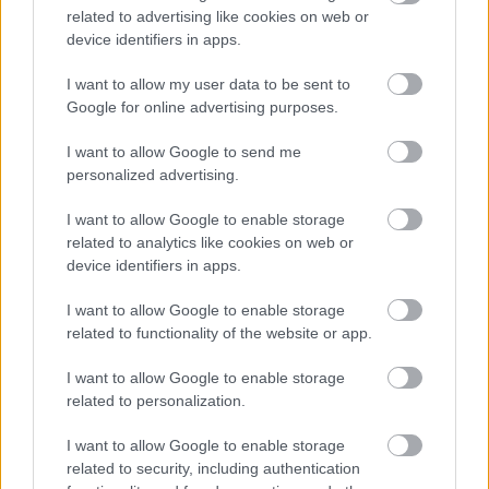
technika).
related to advertising like cookies on web or
device identifiers in apps.
Ákos Meszáros:
Na lepenie veľkoformátových
I want to allow my user data to be sent to
obkladov a dlažieb sú najvhodnejšie flexibilné
Google for online advertising purposes.
cementové lepidlá triedy C2TE S1 alebo S2,
I want to allow Google to send me
ktoré sú navrhnuté tak, aby zabezpečili
personalized advertising.
dostatočnú priľnavosť, a zároveň zvládli pnutia,
I want to allow Google to enable storage
ktoré pri takto veľkých formátoch prirodzene
related to analytics like cookies on web or
vznikajú. My odporúčame napríklad lepidlo
device identifiers in apps.
webercol flex Premium C2TE S1 na
I want to allow Google to enable storage
veľkoformátovú dlažbu alebo weber superflex
related to functionality of the website or app.
C2TE S2, ktoré je určené na na ultratenké a
veľké formáty.
I want to allow Google to enable storage
related to personalization.
Katarína Skalová:
Na lepenie veľkoformátovej
I want to allow Google to enable storage
related to security, including authentication
dlažby a obkladov je nevyhnutné použiť vysoko