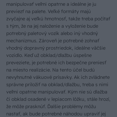
manipulovať veľmi opatrne a ideálne je ju
previezť na palete. Veľké formáty majú
zvyčajne aj veľkú hmotnosť, takže treba počítať
s tým, že na jej naloženie a vyloženie bude
potrebný paletový vozík alebo iný vhodný
mechanizmus. Zároveň je potrebné zohnať
vhodný dopravný prostriedok, ideálne väčšie
vozidlo. Keď už obklad/dlažbu úspešne
preveziete, je potrebné ich bezpečne preniesť
na miesto realizácie. Na tento účel budú
nevyhnutné vákuové prísavky. Ak ich zvládnete
správne priložiť na obklad/dlažbu, treba s nimi
veľmi opatrne manipulovať. Kým nie sú dlažba
či obklad osadené v lepiacom lôžku, stále hrozí,
že môže prasknúť. Ďalšie problémy môžu
nastať, ak bude potrebné náhodou upraviť jej