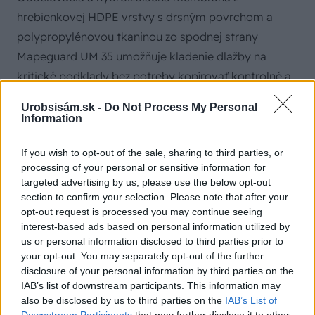
hrebienkovej HDPE vrstvy s drsným povrchom a
polypropylénovou tkaninou zo spodnej strany
Mapeguard UM 35 umožňuje kladenie dlažby na
kritické podklady bez potreby kopírovať kontrolné a
dilatačné škáry v podklade.
|
Zdroj: Mapei
Urobsisám.sk -
Do Not Process My Personal
Information
Aké lepidlá sú vhodné na lepenie
If you wish to opt-out of the sale, sharing to third parties, or
veľkoformátovej dlažby/obkladu?
processing of your personal or sensitive information for
targeted advertising by us, please use the below opt-out
section to confirm your selection. Please note that after your
Tomáš Heřman:
Na veľkoformátové obklady je
opt-out request is processed you may continue seeing
potrebné použiť lepidlá s vysokou prídržnosťou
interest-based ads based on personal information utilized by
(s označením podľa normy C2), ktoré sú
us or personal information disclosed to third parties prior to
your opt-out. You may separately opt-out of the further
zároveň flexibilné (S1). Pre interiér odporúčame
disclosure of your personal information by third parties on the
Rako System AD530, pre exteriér lepidlo Rako
IAB’s list of downstream participants. This information may
System AD531 MAX. Väčšie formáty s
also be disclosed by us to third parties on the
IAB’s List of
Downstream Participants
that may further disclose it to other