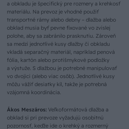
a obkladu je špecifický pre rozmery a krehkosť
materiálu. Na prevoz je vhodné použiť
transportné rámy alebo debny – dlažba alebo
obklad musia byť pevne fixované vo zvislej
polohe, aby sa zabránilo prasknutiu. Zároveň
sa medzi jednotlivé kusy dlažby či obkladu
vkladá separačný materiál, napríklad penová
fólia, kartón alebo protišmykové podložky
a výstuže. S dlažbou je potrebné manipulovať
vo dvojici (alebo viac osôb). Jednotlivé kusy
môžu vážiť desiatky kíl, takže je potrebná
vzájomná koordinácia.
Ákos Meszáros:
Veľkoformátová dlažba a
obklad si pri prevoze vyžadujú osobitnú
pozornosť, keďže ide o krehký a rozmerný