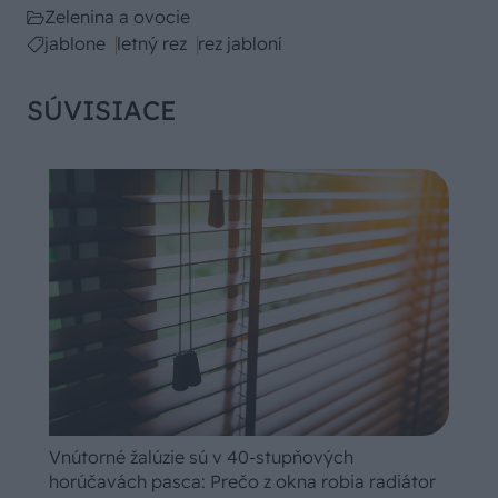
Zelenina a ovocie
jablone
letný rez
rez jabloní
SÚVISIACE
Vnútorné žalúzie sú v 40-stupňových
horúčavách pasca: Prečo z okna robia radiátor