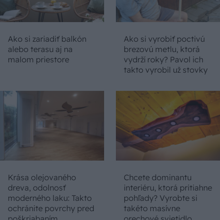
Ako si zariadiť balkón
Ako si vyrobiť poctivú
alebo terasu aj na
brezovú metlu, ktorá
malom priestore
vydrží roky? Pavol ich
takto vyrobil už stovky
Krása olejovaného
Chcete dominantu
dreva, odolnosť
interiéru, ktorá pritiahne
moderného laku: Takto
pohľady? Vyrobte si
ochránite povrchy pred
takéto masívne
poškriabaním
orechové svietidlo