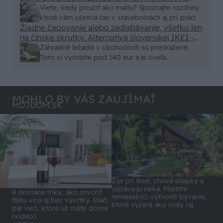
alebo nejaka kniha z VŠ? Dnešné rychlotvrdnuce
Viete, kedy použiť akú maltu? Spoznajte rozdiely,
malty - pevnosť 40 Mpa a doba schnutia tak 15
ktoré vám ušetria čas v stavebninách aj pri práci
minut , k tomu vodotesné s kryštálikou. A rozdiel
Žiadne čapovanie alebo zadlabávanie, všetko len
na čínske skrutky. Alternatíva slovenskej IKEI -
- schnutie a zretie. Nič?
čo sa týka pevnosti. Autor si nedal veľa námahy s
Záhradné ležadlá v obchodoch sú predražené.
remeselným spracovaním, škoda. No lepšie než
Toto si vyrobíte pod 140 eur a je oveľa
ten odpad z DTD predávaný v Kauflande alebo
pohodlnejšie!
Lídli.
MOHLO BY VÁS ZAUJÍMAŤ
MÔJDOM.SK
Žije pri lese, chová sliepky a
uspáva ju rieka. Miestni
4 domáce triky, ako otvoriť
remeselníci vytvorili bývanie,
fľašu vína aj bez vývrtky. Stačí
ktoré vyzerá ako malý raj
pár vecí, ktoré už máte doma
(video)