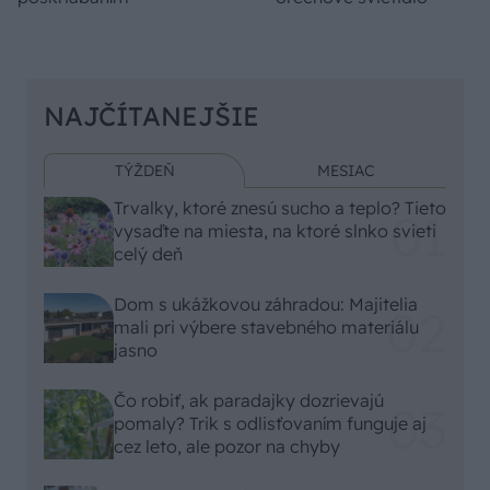
NAJČÍTANEJŠIE
TÝŽDEŇ
MESIAC
Trvalky, ktoré znesú sucho a teplo? Tieto
vysaďte na miesta, na ktoré slnko svieti
celý deň
Dom s ukážkovou záhradou: Majitelia
mali pri výbere stavebného materiálu
jasno
Čo robiť, ak paradajky dozrievajú
pomaly? Trik s odlisťovaním funguje aj
cez leto, ale pozor na chyby