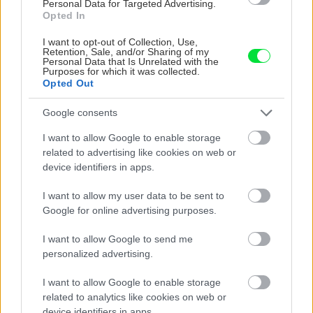
Personal Data for Targeted Advertising.
Opted In
I want to opt-out of Collection, Use,
Retention, Sale, and/or Sharing of my
Personal Data that Is Unrelated with the
VIDEO
Purposes for which it was collected.
Opted Out
Google consents
I want to allow Google to enable storage
related to advertising like cookies on web or
device identifiers in apps.
I want to allow my user data to be sent to
Google for online advertising purposes.
Chcete dominantu interiéru,
Prečo klasická iz
I want to allow Google to send me
ktorá pritiahne pohľady?
potrubia v mrazo
personalized advertising.
Vyrobte si takéto masívne
ako to vyriešiť r
I want to allow Google to enable storage
orechové svietidlo
related to analytics like cookies on web or
device identifiers in apps.