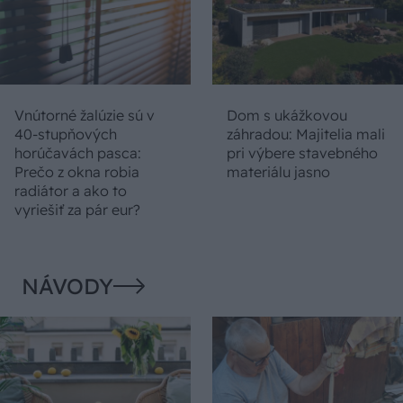
Vnútorné žalúzie sú v
Dom s ukážkovou
40-stupňových
záhradou: Majitelia mali
horúčavách pasca:
pri výbere stavebného
Prečo z okna robia
materiálu jasno
radiátor a ako to
vyriešiť za pár eur?
NÁVODY