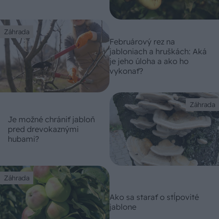
Záhrada
Februárový rez na
jabloniach a hruškách: Aká
je jeho úloha a ako ho
vykonať?
Záhrada
Je možné chrániť jabloň
pred drevokaznými
hubami?
Záhrada
Ako sa starať o stĺpovité
jablone