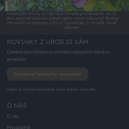
Hnedožlté škvrny na rajčinách:
Chrústa pozná každý, no čo
Ako spoznať obávanú pleseň a
jeho menší príbuzný? Biológ
čím sa líši od poruchy výživy?
vysvetľuje, či chrústik škodí
záhrade
NOVINKY Z UROB SI SÁM
Odoberajte týždenný prehľad najlepších článkov
emailom:
Odoberať bezplatný newsletter
Odber je možné kedykoľvek zrušiť jedným kliknutím.
O NÁS
O nás
Predplatné