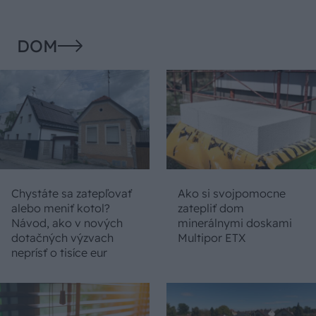
DOM
Chystáte sa zatepľovať
Ako si svojpomocne
alebo meniť kotol?
zatepliť dom
Návod, ako v nových
minerálnymi doskami
dotačných výzvach
Multipor ETX
neprísť o tisíce eur