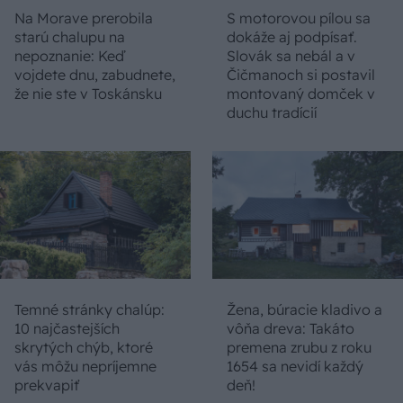
Na Morave prerobila
S motorovou pílou sa
starú chalupu na
dokáže aj podpísať.
nepoznanie: Keď
Slovák sa nebál a v
vojdete dnu, zabudnete,
Čičmanoch si postavil
že nie ste v Toskánsku
montovaný domček v
duchu tradícií
Temné stránky chalúp:
Žena, búracie kladivo a
10 najčastejších
vôňa dreva: Takáto
skrytých chýb, ktoré
premena zrubu z roku
vás môžu nepríjemne
1654 sa nevidí každý
prekvapiť
deň!