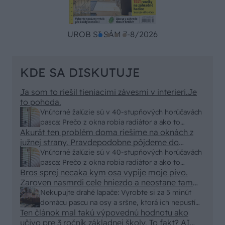
UROB SI SÁM 7-8/2026
KDE SA DISKUTUJE
Ja som to riešil tieniacimi závesmi v interieri.Je
to pohoda.
Vnútorné žalúzie sú v 40-stupňových horúčavách
pasca: Prečo z okna robia radiátor a ako to
Akurát ten problém doma riešime na oknách z
vyriešiť za pár eur?
južnej strany. Pravdepodobne pôjdeme do
vonkajšieho tienenia na spôsob markízy
Vnútorné žalúzie sú v 40-stupňových horúčavách
250x150cm. Čínsky predajcovia idú okolo 100
pasca: Prečo z okna robia radiátor a ako to
eur kus.
Bros sprej necaka kym osa vypije moje pivo.
vyriešiť za pár eur?
Zaroven nasmrdi cele hniezdo a neostane tam
nic zive. Vasa pasca naucinke moc efektivne.
Nekupujte drahé lapače: Vyrobte si za 5 minút
Skor pritiahne slimaky
domácu pascu na osy a sršne, ktorá ich nepustí
Ten článok mal takú výpovednú hodnotu ako
von
učivo pre 3 ročník základnej školy. To fakt? AI