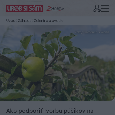
Úvod
Záhrada
Zelenina a ovocie
Zdroj: Gardener´s World
Ako podporiť tvorbu púčikov na