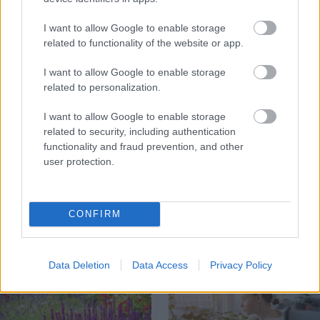
I want to allow Google to enable storage
ZÁHRADA
related to functionality of the website or app.
I want to allow Google to enable storage
related to personalization.
I want to allow Google to enable storage
related to security, including authentication
functionality and fraud prevention, and other
user protection.
5 trvaliek s
Trvalky, ktoré znesú
panašovanými listami,
sucho a teplo? Tieto
ktoré dodajú vášmu
vysaďte na miesta, na
CONFIRM
záhonu celosezónny
ktoré slnko svieti celý
šmrnc
deň
Data Deletion
Data Access
Privacy Policy