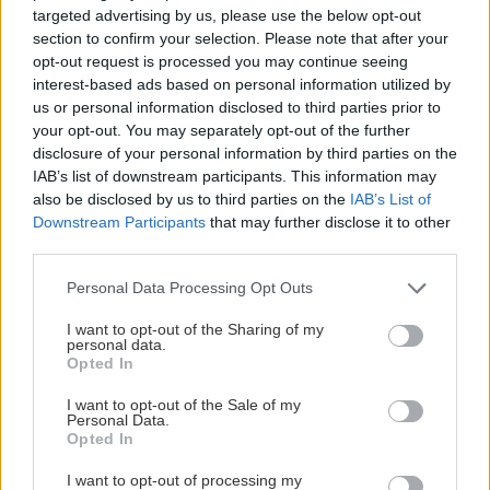
tri stĺpovité odrody jabloní
targeted advertising by us, please use the below opt-out
section to confirm your selection. Please note that after your
opt-out request is processed you may continue seeing
interest-based ads based on personal information utilized by
Záhrada
us or personal information disclosed to third parties prior to
Túžite po strome s
your opt-out. You may separately opt-out of the further
previsnutou korunkou? Z
disclosure of your personal information by third parties on the
týchto 11 drevín si určite
IAB’s list of downstream participants. This information may
vyberiete
also be disclosed by us to third parties on the
IAB’s List of
Downstream Participants
that may further disclose it to other
third parties.
Záhrada
Please note that this website/app uses one or more Google
Personal Data Processing Opt Outs
Skúsený ovocinár radí:
services and may gather and store information including but
Bradavičnatosť jabloní nie
not limited to your visit or usage behaviour. You may click to
I want to opt-out of the Sharing of my
je škodlivá, ale…
personal data.
grant or deny consent to Google and its third-party tags to
Opted In
use your data for below specified purposes in below Google
consent section.
I want to opt-out of the Sale of my
Personal Data.
Opted In
KOMENTÁRE
Pridať
komentár
I want to opt-out of processing my