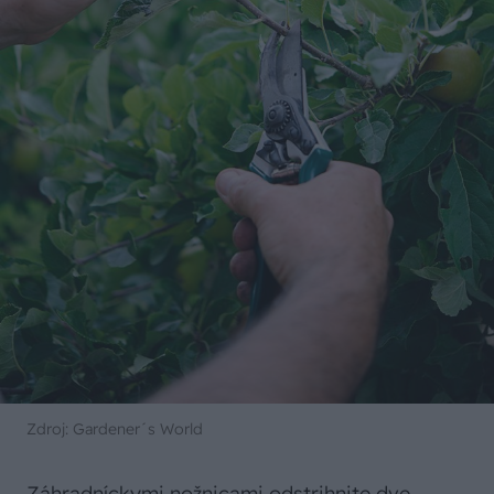
Zdroj: Gardener´s World
Záhradníckymi nožnicami odstrihnite dve