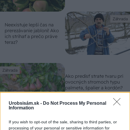
Záhrada
Neexistuje lepší čas na
prerezávanie jabloní! Ako
ich strihať a prečo práve
teraz?
Záhrada
Ako predísť strate tvaru pri
ovocných stromoch typu
palmeta, špalier a kordón?
Pomôže správny júlový rez
Urobsisám.sk -
Do Not Process My Personal
Information
Záhrada
Ovocinár odporúča: Malá
If you wish to opt-out of the sale, sharing to third parties, or
záhradka? Vysaďte si tieto
processing of your personal or sensitive information for