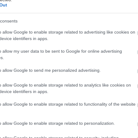
eba vyriešiť jej zvýšený okraj.
Out
consents
o allow Google to enable storage related to advertising like cookies on
evice identifiers in apps.
haty či záhradného domčeka) využívame ako
o allow my user data to be sent to Google for online advertising
by mala nadväzovať na obývaciu alebo
s.
enenia. Najdôležitejšie je bezprostredné
 čo umožňuje (otvorená alebo krytá)
to allow Google to send me personalized advertising.
m z jednej alebo i viacerých strán,
o allow Google to enable storage related to analytics like cookies on
.
evice identifiers in apps.
o allow Google to enable storage related to functionality of the website
pokojné hry (šach, karty), slnenie,
nadväzuje vodný prvok – fontána alebo
o allow Google to enable storage related to personalization.
nie a kúpanie rozširuje možnosti jej
o allow Google to enable storage related to security, including