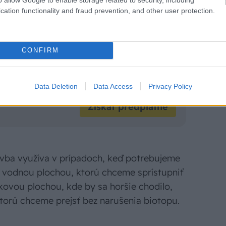
cation functionality and fraud prevention, and other user protection.
a celý rok zadarmo!
CONFIRM
ob si sám na rok za 20 € a my vám dáme
Möbelix v rovnakej hodnote. Výhodná ponuka,
i.
Data Deletion
Data Access
Privacy Policy
Získať predplatné
avba využíva v prípadoch, keď potrebujeme
d vodnou plochou, ktorú chceme sprístupniť
ovou plochou, kde by sa horšie chodilo,
orú chceme prejsť bez narušenia biotopu.