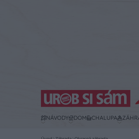
NÁVODY
DOM
CHALUPA
ZÁHR
Úvod
Záhrada
Okrasná záhrada