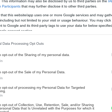
. This information may also be disclosed by us to third parties on the
IA
xteriéru sú vhodné tvrdé a trvanlivé druhy
Participants
that may further disclose it to other third parties.
vhodnejšie borovicové a smrekovcové,
 that this website/app uses one or more Google services and may gath
stu, jaseňa, jarabiny a iné tvrdšie druhy).
including but not limited to your visit or usage behaviour. You may click 
 to Google and its third-party tags to use your data for below specifi
o­užití okrem impregnácie aj viac-menej
ogle consent section.
l Data Processing Opt Outs
 spádovaná pochôdzna plocha, viac alebo
o opt-out of the Sharing of my personal data.
om. Odpočívadlo, na rozdiel od nej, je
In
. Väčšina odpočinkových plôch pri domoch sú
o opt-out of the Sale of my Personal Data.
ajú spravidla tak, že podlaha prízemia vo
In
cm vyššie než okolitý terén. Toto opatrenie
nivými vonkajšími vplyvmi – vniknutím
to opt-out of processing my Personal Data for Targeted
ing.
teriéru. Keďže ideálna poloha vonkajšej
In
ine (alebo o málo nižšej) ako podlaha
o opt-out of Collection, Use, Retention, Sale, and/or Sharing
ersonal Data that Is Unrelated with the Purposes for which it
a vyvýšená o niekoľko desiatok cm nad
lected.