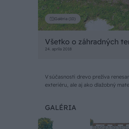
Galéria (10)
Všetko o záhradných te
24. apríla 2018
V súčasnosti drevo prežíva renesan
exteriéru, ale aj ako dlažobný mat
GALÉRIA