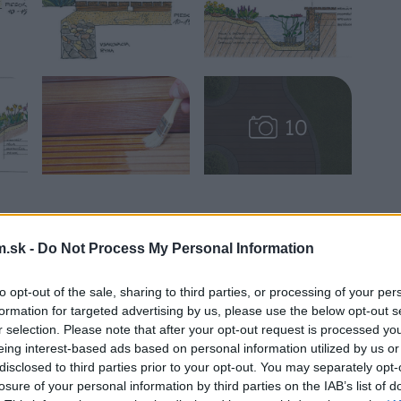
ôznej forme – ako guľatinu, polguľatinu,
.sk -
Do Not Process My Personal Information
 prúty.
to opt-out of the sale, sharing to third parties, or processing of your per
formation for targeted advertising by us, please use the below opt-out s
ľný mate­riál, ktorý sa výborne spracúva
r selection. Please note that after your opt-out request is processed y
materiál biologického pôvodu, je však menej
eing interest-based ads based on personal information utilized by us or
disclosed to third parties prior to your opt-out. You may separately opt-
om a slabo odolné proti zemnej vlhkosti,
losure of your personal information by third parties on the IAB’s list of
niť konštrukčnými opatreniami, prípadne