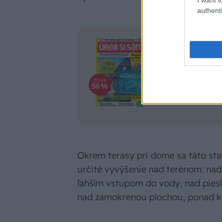
authenti
UROB SI SÁM n
Predplaťte si Ur
darčekovú kartu 
ktorá sa vám vrát
Okrem terasy pri dome sa táto st
určité vyvýšenie nad terénom: na
ľahším vstupom do vody, nad piesk
nad zamokrenou plochou, ponad kt