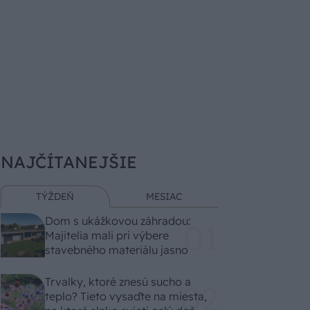
NAJČÍTANEJŠIE
TÝŽDEŇ
MESIAC
Dom s ukážkovou záhradou:
Majitelia mali pri výbere
stavebného materiálu jasno
Trvalky, ktoré znesú sucho a
teplo? Tieto vysaďte na miesta,