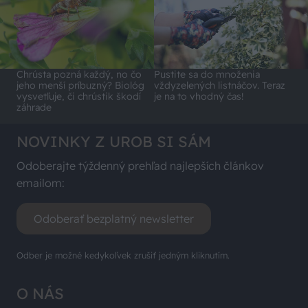
Chrústa pozná každý, no čo
Pustite sa do množenia
jeho menší príbuzný? Biológ
vždyzelených listnáčov. Teraz
vysvetľuje, či chrústik škodí
je na to vhodný čas!
záhrade
NOVINKY Z UROB SI SÁM
Odoberajte týždenný prehľad najlepších článkov
emailom:
Odoberať bezplatný newsletter
Odber je možné kedykoľvek zrušiť jedným kliknutím.
O NÁS