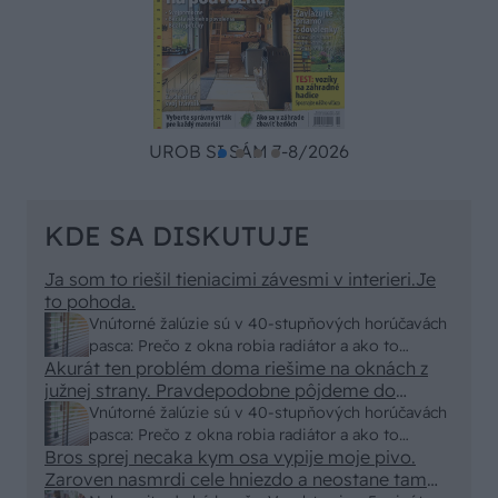
UROB SI SÁM 7-8/2026
KDE SA DISKUTUJE
Ja som to riešil tieniacimi závesmi v interieri.Je
to pohoda.
Vnútorné žalúzie sú v 40-stupňových horúčavách
pasca: Prečo z okna robia radiátor a ako to
Akurát ten problém doma riešime na oknách z
vyriešiť za pár eur?
južnej strany. Pravdepodobne pôjdeme do
vonkajšieho tienenia na spôsob markízy
Vnútorné žalúzie sú v 40-stupňových horúčavách
250x150cm. Čínsky predajcovia idú okolo 100
pasca: Prečo z okna robia radiátor a ako to
eur kus.
Bros sprej necaka kym osa vypije moje pivo.
vyriešiť za pár eur?
Zaroven nasmrdi cele hniezdo a neostane tam