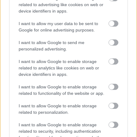
related to advertising like cookies on web or
spôsobov, ako sa jej
device identifiers in apps.
zbavíte aj bez chémie
I want to allow my user data to be sent to
Môj dom
Čím vyčistiť pleseň v
Google for online advertising purposes.
kúpeľni? 4 tipy na
jednoduché prípravky,
I want to allow Google to send me
ktoré si namiešate aj doma
personalized advertising.
I want to allow Google to enable storage
Môj dom
related to analytics like cookies on web or
6 jednoduchých spôsobov,
device identifiers in apps.
ako zo šálok vyčistiť hnedý
povlak. Škvrny od kávy či
I want to allow Google to enable storage
čaju zmiznú za pár minút!
related to functionality of the website or app.
I want to allow Google to enable storage
related to personalization.
KOMENTÁRE
Pridať
komentár
I want to allow Google to enable storage
related to security, including authentication
Matej