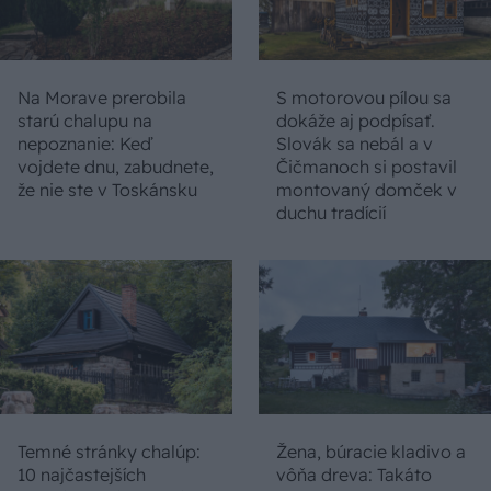
Na Morave prerobila
S motorovou pílou sa
starú chalupu na
dokáže aj podpísať.
nepoznanie: Keď
Slovák sa nebál a v
vojdete dnu, zabudnete,
Čičmanoch si postavil
že nie ste v Toskánsku
montovaný domček v
duchu tradícií
Temné stránky chalúp:
Žena, búracie kladivo a
10 najčastejších
vôňa dreva: Takáto