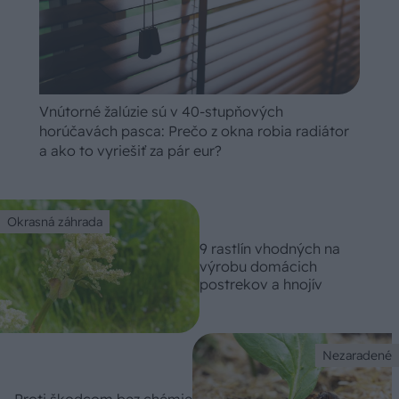
Vnútorné žalúzie sú v 40-stupňových
horúčavách pasca: Prečo z okna robia radiátor
a ako to vyriešiť za pár eur?
Okrasná záhrada
9 rastlín vhodných na
výrobu domácich
postrekov a hnojív
Nezaradené