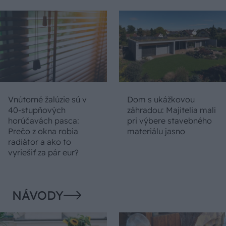
Vnútorné žalúzie sú v
Dom s ukážkovou
40-stupňových
záhradou: Majitelia mali
horúčavách pasca:
pri výbere stavebného
Prečo z okna robia
materiálu jasno
radiátor a ako to
vyriešiť za pár eur?
NÁVODY