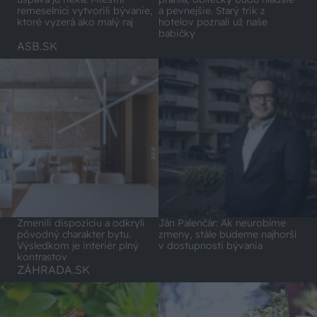
a pevnejšie. Starý trik z
remeselníci vytvorili bývanie,
hotelov poznali už naše
ktoré vyzerá ako malý raj
babičky
ASB.SK
Zmenili dispozíciu a odkryli
Ján Palenčár: Ak neurobíme
pôvodný charakter bytu.
zmeny, stále budeme najhorší
Výsledkom je interiér plný
v dostupnosti bývania
kontrastov
ZÁHRADA.SK