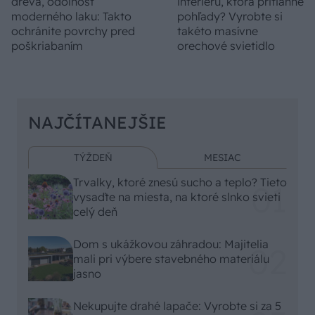
dreva, odolnosť
interiéru, ktorá pritiahne
moderného laku: Takto
pohľady? Vyrobte si
ochránite povrchy pred
takéto masívne
poškriabaním
orechové svietidlo
NAJČÍTANEJŠIE
TÝŽDEŇ
MESIAC
Trvalky, ktoré znesú sucho a teplo? Tieto
vysaďte na miesta, na ktoré slnko svieti
celý deň
Dom s ukážkovou záhradou: Majitelia
mali pri výbere stavebného materiálu
jasno
Nekupujte drahé lapače: Vyrobte si za 5