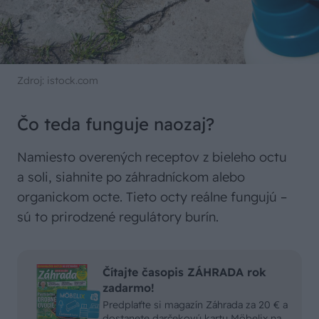
Zdroj: istock.com
Čo teda funguje naozaj?
Namiesto overených receptov z bieleho octu
a soli, siahnite po záhradníckom alebo
organickom octe. Tieto octy reálne fungujú –
sú to prirodzené regulátory burín.
Čítajte časopis ZÁHRADA rok
zadarmo!
Predplaťte si magazín Záhrada za 20 € a
dostanete darčekovú kartu Möbelix na