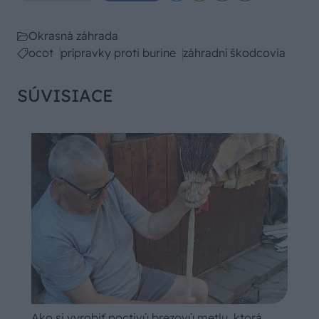
Okrasná záhrada
ocot
prípravky proti burine
záhradní škodcovia
SÚVISIACE
Ako si vyrobiť poctivú brezovú metlu, ktorá