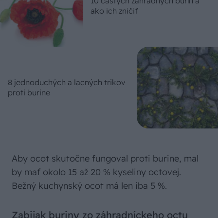
10 častých záhradných burín a
ako ich zničiť
8 jednoduchých a lacných trikov
proti burine
Aby ocot skutočne fungoval proti burine, mal
by mať okolo 15 až 20 % kyseliny octovej.
Bežný kuchynský ocot má len iba 5 %.
Zabijak buriny zo záhradníckeho octu