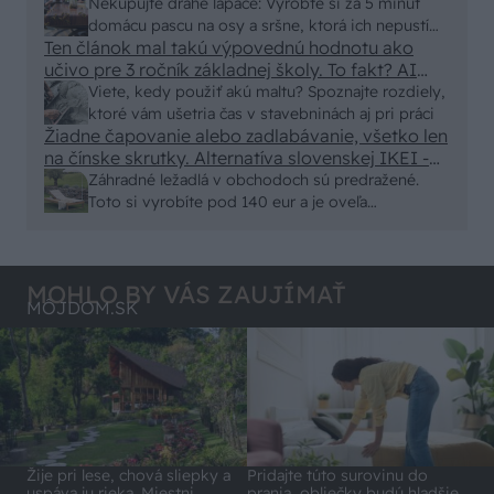
nic zive. Vasa pasca naucinke moc efektivne.
Nekupujte drahé lapače: Vyrobte si za 5 minút
Skor pritiahne slimaky
domácu pascu na osy a sršne, ktorá ich nepustí
Ten článok mal takú výpovednú hodnotu ako
von
učivo pre 3 ročník základnej školy. To fakt? AI
alebo nejaka kniha z VŠ? Dnešné rychlotvrdnuce
Viete, kedy použiť akú maltu? Spoznajte rozdiely,
malty - pevnosť 40 Mpa a doba schnutia tak 15
ktoré vám ušetria čas v stavebninách aj pri práci
minut , k tomu vodotesné s kryštálikou. A rozdiel
Žiadne čapovanie alebo zadlabávanie, všetko len
na čínske skrutky. Alternatíva slovenskej IKEI -
- schnutie a zretie. Nič?
čo sa týka pevnosti. Autor si nedal veľa námahy s
Záhradné ležadlá v obchodoch sú predražené.
remeselným spracovaním, škoda. No lepšie než
Toto si vyrobíte pod 140 eur a je oveľa
ten odpad z DTD predávaný v Kauflande alebo
pohodlnejšie!
Lídli.
MOHLO BY VÁS ZAUJÍMAŤ
MÔJDOM.SK
Pridajte túto surovinu do
Žije pri lese, chová sliepky a
prania, obliečky budú hladšie
uspáva ju rieka. Miestni