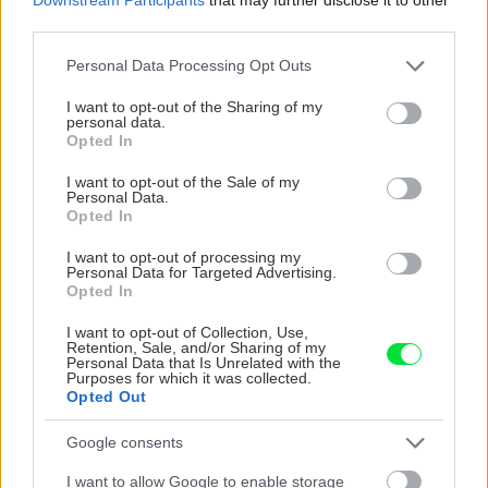
Ako vybrať ten najlepší
herbicíd pre vašu záhradu?
third parties.
Please note that this website/app uses one or more Google
Personal Data Processing Opt Outs
services and may gather and store information including but
not limited to your visit or usage behaviour. You may click to
I want to opt-out of the Sharing of my
Okrasná záhrada
personal data.
grant or deny consent to Google and its third-party tags to
Aké rastliny v záhrade
Opted In
use your data for below specified purposes in below Google
vysadiť, ak chcete odohnať
consent section.
I want to opt-out of the Sale of my
krtkov a hlodavce
Personal Data.
Opted In
I want to opt-out of processing my
Personal Data for Targeted Advertising.
Opted In
Môj dom
Zbaví vás otravných
I want to opt-out of Collection, Use,
mušiek, zlikviduje zápach,
Retention, Sale, and/or Sharing of my
osvieži domácnosť. 10
Personal Data that Is Unrelated with the
praktických tipov, ako si
Purposes for which it was collected.
Opted Out
doma pomôžete jablčným
octom
Google consents
Premnožila sa vám na
Môj dom
I want to allow Google to enable storage
záhrade púpava? 6