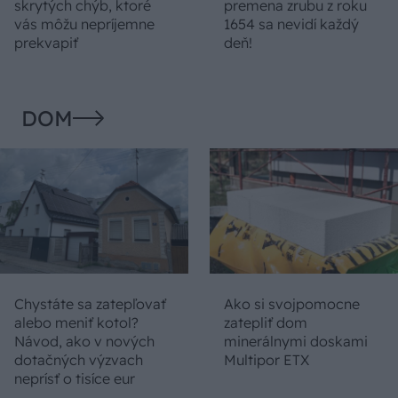
skrytých chýb, ktoré
premena zrubu z roku
vás môžu nepríjemne
1654 sa nevidí každý
prekvapiť
deň!
DOM
Chystáte sa zatepľovať
Ako si svojpomocne
alebo meniť kotol?
zatepliť dom
Návod, ako v nových
minerálnymi doskami
dotačných výzvach
Multipor ETX
neprísť o tisíce eur