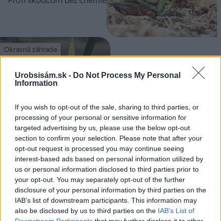
Proti škodcom bez chémie
Okrasná záhrada
Preč s puklicami na
Urobsisám.sk -
Do Not Process My Personal
oleandri
Information
If you wish to opt-out of the sale, sharing to third parties, or
processing of your personal or sensitive information for
Okrasná záhrada
targeted advertising by us, please use the below opt-out
Kávová usadenina nemusí
section to confirm your selection. Please note that after your
patriť do odpadu! Pozrite
opt-out request is processed you may continue seeing
sa, ako ju môžete využiť
interest-based ads based on personal information utilized by
doma a v záhrade
us or personal information disclosed to third parties prior to
your opt-out. You may separately opt-out of the further
disclosure of your personal information by third parties on the
Okrasná záhrada
IAB’s list of downstream participants. This information may
Prišiel čas zbaviť sa buriny.
also be disclosed by us to third parties on the
IAB’s List of
Downstream Participants
that may further disclose it to other