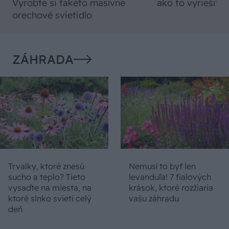
Vyrobte si takéto masívne
ako to vyriešiť r
orechové svietidlo
ZÁHRADA
Trvalky, ktoré znesú
Nemusí to byť len
sucho a teplo? Tieto
levanduľa! 7 fialových
vysaďte na miesta, na
krások, ktoré rozžiaria
ktoré slnko svieti celý
vašu záhradu
deň