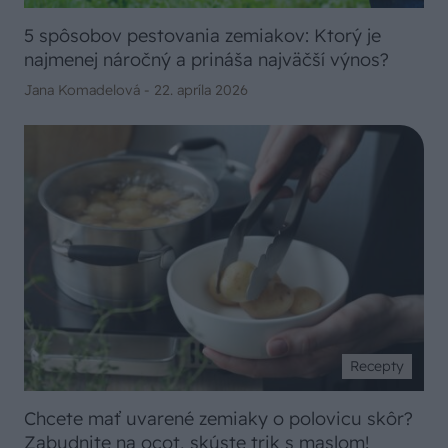
5 spôsobov pestovania zemiakov: Ktorý je
najmenej náročný a prináša najväčší výnos?
Jana Komadelová -
22. apríla 2026
Recepty
Chcete mať uvarené zemiaky o polovicu skôr?
Zabudnite na ocot, skúste trik s maslom!