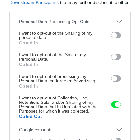
Downstream Participants
that may further disclose it to other
third parties.
NAJČÍTANEJŠIE
Please note that this website/app uses one or more Google
Personal Data Processing Opt Outs
services and may gather and store information including but
not limited to your visit or usage behaviour. You may click to
I want to opt-out of the Sharing of my
TÝŽDEŇ
MESIAC
personal data.
grant or deny consent to Google and its third-party tags to
Opted In
use your data for below specified purposes in below Google
Dom s ukážkovou záhradou: Majitelia mali pri
consent section.
výbere stavebného materiálu jasno
I want to opt-out of the Sale of my
Personal Data.
Opted In
Trvalky, ktoré znesú sucho a teplo? Tieto
I want to opt-out of processing my
vysaďte na miesta, na ktoré slnko svieti celý
Personal Data for Targeted Advertising.
deň
Opted In
I want to opt-out of Collection, Use,
Nekupujte drahé lapače: Vyrobte si za 5 minút
Retention, Sale, and/or Sharing of my
domácu pascu na osy a sršne, ktorá ich
Personal Data that Is Unrelated with the
Purposes for which it was collected.
nepustí von
Opted Out
Zapnutá klimatizácia celý deň? Pozrite sa,
Google consents
koľko vás stojí a prečo sa oplatí zapnúť aj