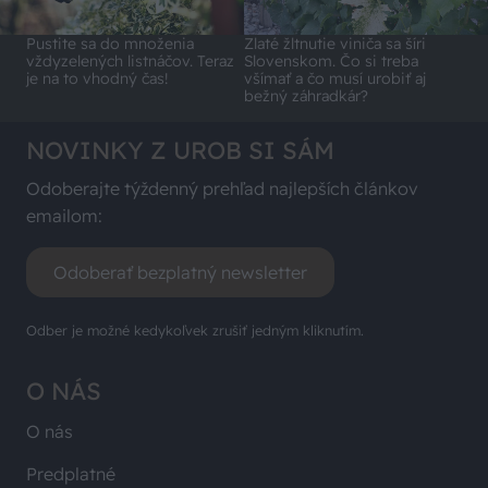
Pustite sa do množenia
Zlaté žltnutie viniča sa šíri
vždyzelených listnáčov. Teraz
Slovenskom. Čo si treba
je na to vhodný čas!
všímať a čo musí urobiť aj
bežný záhradkár?
NOVINKY Z UROB SI SÁM
Odoberajte týždenný prehľad najlepších článkov
emailom:
Odoberať bezplatný newsletter
Odber je možné kedykoľvek zrušiť jedným kliknutím.
O NÁS
O nás
Predplatné