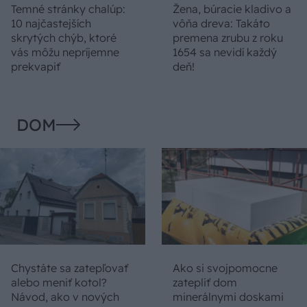
Temné stránky chalúp:
Žena, búracie kladivo a
10 najčastejších
vôňa dreva: Takáto
skrytých chýb, ktoré
premena zrubu z roku
vás môžu nepríjemne
1654 sa nevidí každý
prekvapiť
deň!
DOM
Chystáte sa zatepľovať
Ako si svojpomocne
alebo meniť kotol?
zatepliť dom
Návod, ako v nových
minerálnymi doskami