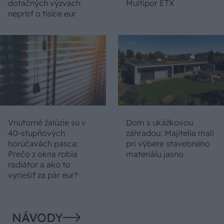
dotačných výzvach
Multipor ETX
neprísť o tisíce eur
Vnútorné žalúzie sú v
Dom s ukážkovou
40-stupňových
záhradou: Majitelia mali
horúčavách pasca:
pri výbere stavebného
Prečo z okna robia
materiálu jasno
radiátor a ako to
vyriešiť za pár eur?
NÁVODY