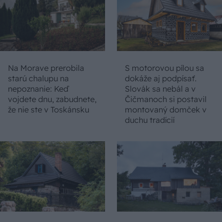
Na Morave prerobila
S motorovou pílou sa
starú chalupu na
dokáže aj podpísať.
nepoznanie: Keď
Slovák sa nebál a v
vojdete dnu, zabudnete,
Čičmanoch si postavil
že nie ste v Toskánsku
montovaný domček v
duchu tradícií