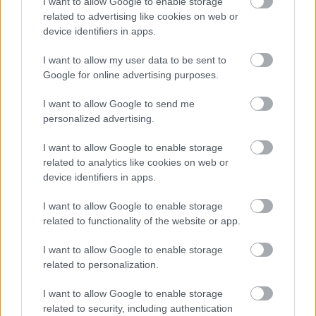
ventilátor
I want to allow Google to enable storage
related to advertising like cookies on web or
device identifiers in apps.
Čo robiť, ak paradajky dozrievajú pomaly? Trik
s odlisťovaním funguje aj cez leto, ale pozor na
I want to allow my user data to be sent to
chyby
Google for online advertising purposes.
I want to allow Google to send me
personalized advertising.
NAŠE ČASOPISY
I want to allow Google to enable storage
related to analytics like cookies on web or
device identifiers in apps.
I want to allow Google to enable storage
related to functionality of the website or app.
I want to allow Google to enable storage
related to personalization.
I want to allow Google to enable storage
related to security, including authentication