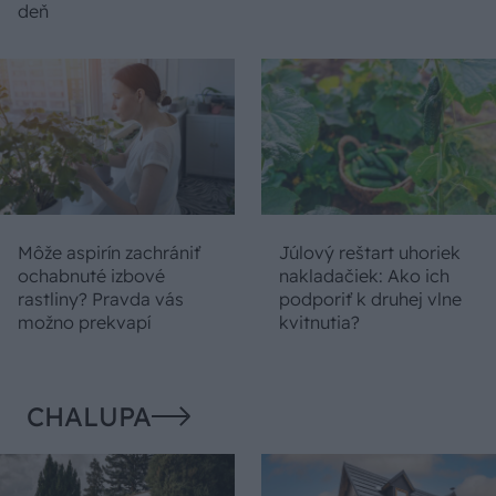
deň
Môže aspirín zachrániť
Júlový reštart uhoriek
ochabnuté izbové
nakladačiek: Ako ich
rastliny? Pravda vás
podporiť k druhej vlne
možno prekvapí
kvitnutia?
CHALUPA