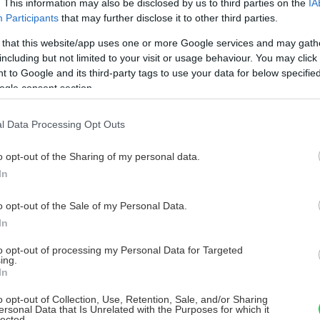
. This information may also be disclosed by us to third parties on the
IA
ovým práškom. Rozmiešajte čokoládu a
Participants
that may further disclose it to other third parties.
chajte 10 minút vychladnúť. Vymiešajte
 that this website/app uses one or more Google services and may gath
peny. Pridajte vanilkový extrakt a
including but not limited to your visit or usage behaviour. You may click 
 to Google and its third-party tags to use your data for below specifi
ogle consent section.
 do cesta. Misky či formičky naplňte do
l Data Processing Opt Outs
du každej vložte kocku čokolády a zalejte
o opt-out of the Sharing of my personal data.
retín nádoby. Pečte 15 až 20 minút, alebo
In
o opt-out of the Sale of my Personal Data.
In
to opt-out of processing my Personal Data for Targeted
ing.
In
o opt-out of Collection, Use, Retention, Sale, and/or Sharing
ersonal Data that Is Unrelated with the Purposes for which it
lected.