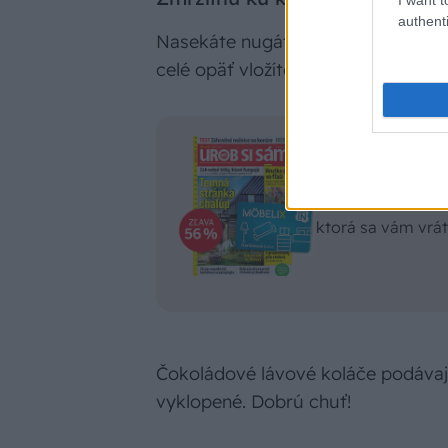
authenti
Nasekáte nugát na drobné kúsky, 
celé opäť vložíte do mrazničky, k
UROB SI SÁM n
Predplaťte si Ur
darčekovú kartu 
ktorá sa vám vrát
Čokoládové lávové koláče podávaj
vyklopené. Dobrú chuť!