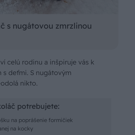
č s nugátovou zmrzlinou
ví celú rodinu a inšpiruje vás k
 s deťmi. S nugátovým
dolá nikto.
oláč potrebujete:
rošku na poprášenie formičiek
anej na kocky