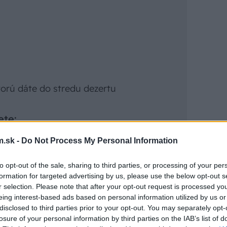
orú dáte do stredu dezertu
ete:
u
.sk -
Do Not Process My Personal Information
to opt-out of the sale, sharing to third parties, or processing of your per
formation for targeted advertising by us, please use the below opt-out s
r selection. Please note that after your opt-out request is processed y
 lávového koláča:
eing interest-based ads based on personal information utilized by us or
disclosed to third parties prior to your opt-out. You may separately opt-
losure of your personal information by third parties on the IAB’s list of
tite štyri ohňovzdorné misky (alebo