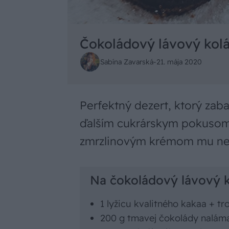
Čokoládový lávový kolá
Sabína Zavarská
-
21. mája 2020
Perfektný dezert, ktorý zaba
ďalším cukrárskym pokusom
zmrzlinovým krémom mu neo
Na čokoládový lávový k
1 lyžicu kvalitného kakaa + t
200 g tmavej čokolády nalám