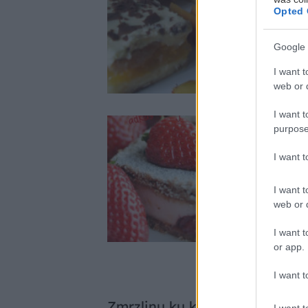
Opted 
Šťavnatý
Google 
I want t
web or d
I want t
purpose
I want 
Fantastic
I want t
web or d
I want t
or app.
I want t
Zmrzlinu ku koláču si vyrobít
I want t