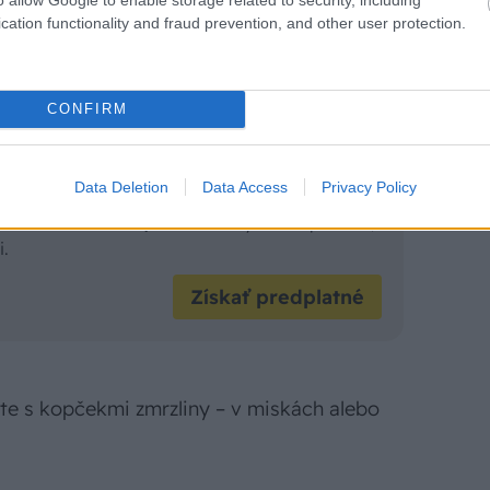
cation functionality and fraud prevention, and other user protection.
dobre premiešate s vanilkovou zmrzlinou a
ým sa zmes neusadí.
CONFIRM
a celý rok zadarmo!
Data Deletion
Data Access
Privacy Policy
ob si sám na rok za 20 € a my vám dáme
Möbelix v rovnakej hodnote. Výhodná ponuka,
i.
Získať predplatné
te s kopčekmi zmrzliny – v miskách alebo