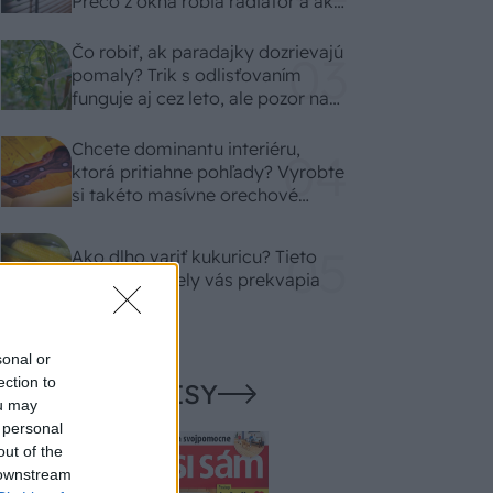
Prečo z okna robia radiátor a ako
to vyriešiť za pár eur?
Čo robiť, ak paradajky dozrievajú
pomaly? Trik s odlisťovaním
funguje aj cez leto, ale pozor na
chyby
Chcete dominantu interiéru,
ktorá pritiahne pohľady? Vyrobte
si takéto masívne orechové
svietidlo
Ako dlho variť kukuricu? Tieto
časové rozdiely vás prekvapia
sonal or
ection to
NAŠE ČASOPISY
ou may
 personal
out of the
 downstream