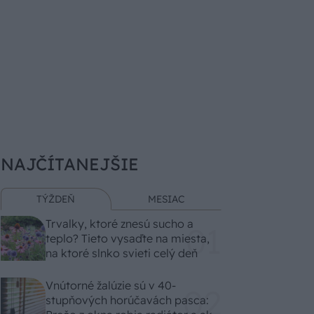
NAJČÍTANEJŠIE
TÝŽDEŇ
MESIAC
Trvalky, ktoré znesú sucho a
teplo? Tieto vysaďte na miesta,
na ktoré slnko svieti celý deň
Vnútorné žalúzie sú v 40-
stupňových horúčavách pasca: