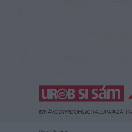
NÁVODY
DOM
CHALUPA
ZÁHR
Úvod
Recepty