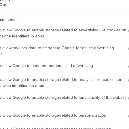
Out
 broskyňový zákusok s pudingom
consents
o allow Google to enable storage related to advertising like cookies on
evice identifiers in apps.
o allow my user data to be sent to Google for online advertising
s.
to allow Google to send me personalized advertising.
ký pudingový zákusok s jahodami
o allow Google to enable storage related to analytics like cookies on
evice identifiers in apps.
o allow Google to enable storage related to functionality of the website
o allow Google to enable storage related to personalization.
e jednoducho:
o allow Google to enable storage related to security, including