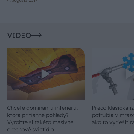
4. augusta 2017
VIDEO
Chcete dominantu interiéru,
Prečo klasická iz
ktorá pritiahne pohľady?
potrubia v mrazo
Vyrobte si takéto masívne
ako to vyriešiť r
orechové svietidlo