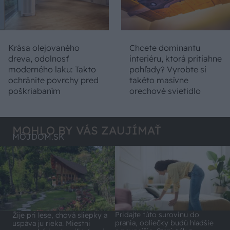
Krása olejovaného
Chcete dominantu
dreva, odolnosť
interiéru, ktorá pritiahne
moderného laku: Takto
pohľady? Vyrobte si
ochránite povrchy pred
takéto masívne
poškriabaním
orechové svietidlo
MOHLO BY VÁS ZAUJÍMAŤ
MÔJDOM.SK
Pridajte túto surovinu do
Žije pri lese, chová sliepky a
prania, obliečky budú hladšie
uspáva ju rieka. Miestni