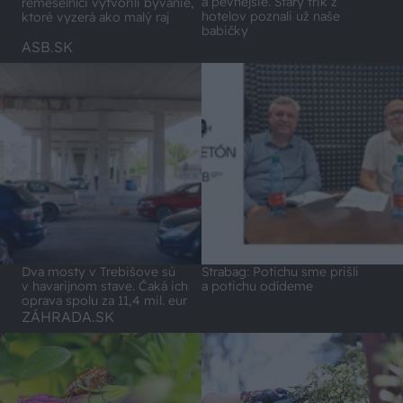
a pevnejšie. Starý trik z
remeselníci vytvorili bývanie,
hotelov poznali už naše
ktoré vyzerá ako malý raj
babičky
ASB.SK
Dva mosty v Trebišove sú
Strabag: Potichu sme prišli
v havarijnom stave. Čaká ich
a potichu odídeme
oprava spolu za 11,4 mil. eur
ZÁHRADA.SK