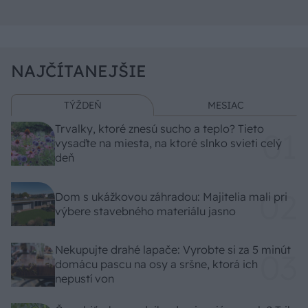
NAJČÍTANEJŠIE
TÝŽDEŇ
MESIAC
Trvalky, ktoré znesú sucho a teplo? Tieto
vysaďte na miesta, na ktoré slnko svieti celý
deň
Dom s ukážkovou záhradou: Majitelia mali pri
výbere stavebného materiálu jasno
Nekupujte drahé lapače: Vyrobte si za 5 minút
domácu pascu na osy a sršne, ktorá ich
nepustí von