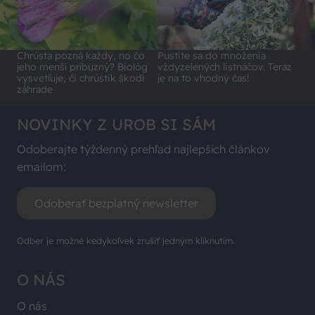
Chrústa pozná každý, no čo
Pustite sa do množenia
jeho menší príbuzný? Biológ
vždyzelených listnáčov. Teraz
vysvetľuje, či chrústik škodí
je na to vhodný čas!
záhrade
NOVINKY Z UROB SI SÁM
Odoberajte týždenný prehľad najlepších článkov
emailom:
Odoberať bezplatný newsletter
Odber je možné kedykoľvek zrušiť jedným kliknutím.
O NÁS
O nás