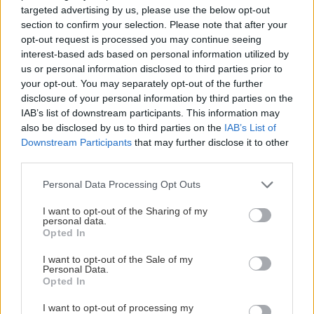
sucho a teplo? Tieto
levanduľa! 7 fialových
targeted advertising by us, please use the below opt-out
vysaďte na miesta, na
krások, ktoré rozžiaria
section to confirm your selection. Please note that after your
ktoré slnko svieti celý
vašu záhradu
opt-out request is processed you may continue seeing
deň
interest-based ads based on personal information utilized by
us or personal information disclosed to third parties prior to
your opt-out. You may separately opt-out of the further
disclosure of your personal information by third parties on the
IAB’s list of downstream participants. This information may
also be disclosed by us to third parties on the
IAB’s List of
Downstream Participants
that may further disclose it to other
third parties.
Please note that this website/app uses one or more Google
Personal Data Processing Opt Outs
services and may gather and store information including but
Môže aspirín zachrániť
Júlový reštart uhoriek
not limited to your visit or usage behaviour. You may click to
I want to opt-out of the Sharing of my
ochabnuté izbové
nakladačiek: Ako ich
personal data.
grant or deny consent to Google and its third-party tags to
rastliny? Pravda vás
podporiť k druhej vlne
Opted In
use your data for below specified purposes in below Google
možno prekvapí
kvitnutia?
consent section.
I want to opt-out of the Sale of my
Personal Data.
Opted In
CHALUPA
I want to opt-out of processing my