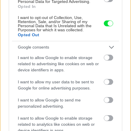
Personal Data for Targeted Advertising.
Opted In
I want to opt-out of Collection, Use,
Retention, Sale, and/or Sharing of my
Personal Data that Is Unrelated with the
Purposes for which it was collected.
Opted Out
Google consents
I want to allow Google to enable storage
Na Morave prerobila
S motorovou pílou sa
related to advertising like cookies on web or
starú chalupu na
dokáže aj podpísať.
device identifiers in apps.
nepoznanie: Keď
Slovák sa nebál a v
vojdete dnu, zabudnete,
Čičmanoch si postavil
I want to allow my user data to be sent to
že nie ste v Toskánsku
montovaný domček v
Google for online advertising purposes.
duchu tradícií
I want to allow Google to send me
personalized advertising.
I want to allow Google to enable storage
related to analytics like cookies on web or
device identifiers in apps.