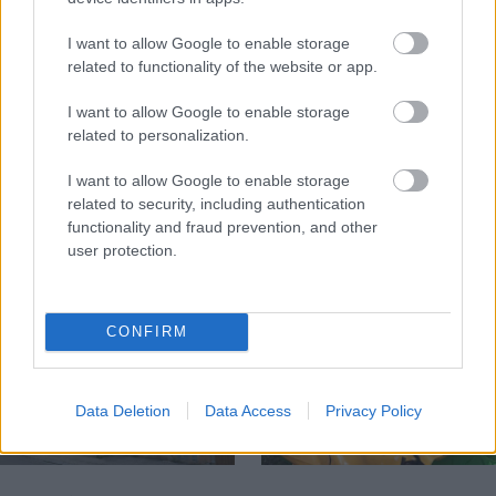
I want to allow Google to enable storage
related to functionality of the website or app.
Temné stránky chalúp:
Žena, búracie kladivo a
10 najčastejších
vôňa dreva: Takáto
I want to allow Google to enable storage
skrytých chýb, ktoré
premena zrubu z roku
related to personalization.
vás môžu nepríjemne
1654 sa nevidí každý
prekvapiť
deň!
I want to allow Google to enable storage
related to security, including authentication
functionality and fraud prevention, and other
user protection.
DOM
CONFIRM
Data Deletion
Data Access
Privacy Policy