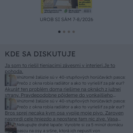
UROB SI SÁM 7-8/2026
KDE SA DISKUTUJE
Ja som to riešil tieniacimi závesmi v interieri.Je to
pohoda.
Vnútorné žalúzie sú v 40-stupňových horúčavách pasca:
Prečo z okna robia radiátor a ako to vyriešiť za pár eur?
Akurát ten problém doma riešime na oknách z južnej
strany. Pravdepodobne pôjdeme do vonkajšieho
tienenia na spôsob markízy 250x150cm. Čínsky
Vnútorné žalúzie sú v 40-stupňových horúčavách pasca:
predajcovia idú okolo 100 eur kus.
Prečo z okna robia radiátor a ako to vyriešiť za pár eur?
Bros sprej necaka kym osa vypije moje pivo. Zaroven
nasmrdi cele hniezdo a neostane tam nic zive. Vasa
pasca naucinke moc efektivne. Skor pritiahne slimaky
Nekupujte drahé lapače: Vyrobte si za 5 minút domácu
pascu na osy a sršne, ktorá ich nepustí von