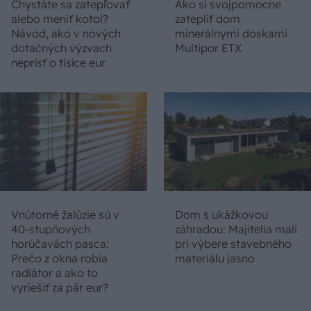
Chystáte sa zatepľovať
Ako si svojpomocne
alebo meniť kotol?
zatepliť dom
Návod, ako v nových
minerálnymi doskami
dotačných výzvach
Multipor ETX
neprísť o tisíce eur
Vnútorné žalúzie sú v
Dom s ukážkovou
40-stupňových
záhradou: Majitelia mali
horúčavách pasca:
pri výbere stavebného
Prečo z okna robia
materiálu jasno
radiátor a ako to
vyriešiť za pár eur?