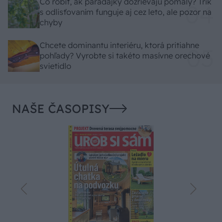
Čo robiť, ak paradajky dozrievajú pomaly? Trik
s odlisťovaním funguje aj cez leto, ale pozor na
chyby
Chcete dominantu interiéru, ktorá pritiahne
pohľady? Vyrobte si takéto masívne orechové
svietidlo
NAŠE ČASOPISY