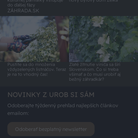
do ďalšej fázy
ZÁHRADA.SK
Pustite sa do množenia
Zlaté žltnutie viniča sa šíri
vždyzelených listnáčov. Teraz
Slovenskom. Čo si treba
je na to vhodný čas!
všímať a čo musí urobiť aj
bežný záhradkár?
NOVINKY Z UROB SI SÁM
Odoberajte týždenný prehľad najlepších článkov
emailom:
Odoberať bezplatný newsletter