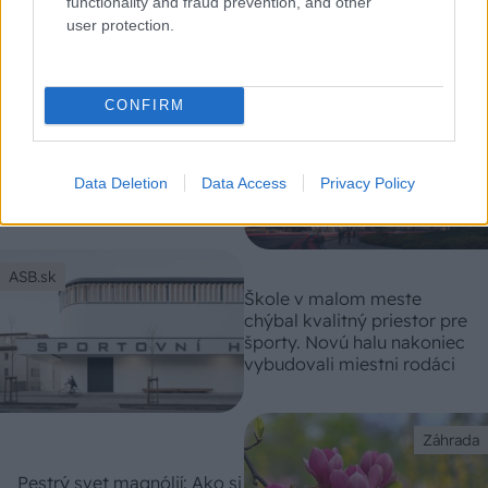
functionality and fraud prevention, and other
druhy oživia aj problémové
user protection.
miesta!
ASB.sk
CONFIRM
Zo skládok štvrť 21.
storočia: PARQ Zátišie
oslavuje zisk stavebného
povolenia. Zmení
Data Deletion
Data Access
Privacy Policy
zanedbané plochy pri
Kuchajde
ASB.sk
Škole v malom meste
chýbal kvalitný priestor pre
športy. Novú halu nakoniec
vybudovali miestni rodáci
Záhrada
Pestrý svet magnólií: Ako si