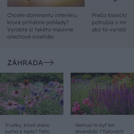
Chcete dominantu interiéru,
Prečo klasická iz
ktorá pritiahne pohľady?
potrubia v mrazo
Vyrobte si takéto masívne
ako to vyriešiť r
orechové svietidlo
ZÁHRADA
Trvalky, ktoré znesú
Nemusí to byť len
sucho a teplo? Tieto
levanduľa! 7 fialových