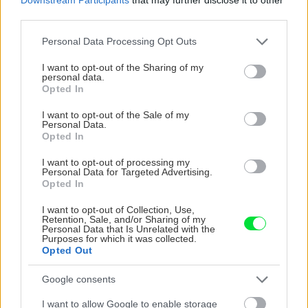
omietky
third parties.
Please note that this website/app uses one or more Google
Personal Data Processing Opt Outs
services and may gather and store information including but
Stavebný materiál
not limited to your visit or usage behaviour. You may click to
I want to opt-out of the Sharing of my
personal data.
grant or deny consent to Google and its third-party tags to
Akú povrchovú úpravu
Opted In
use your data for below specified purposes in below Google
vybrať na fasádu
consent section.
I want to opt-out of the Sale of my
Personal Data.
Opted In
Aktuality
I want to opt-out of processing my
Personal Data for Targeted Advertising.
Opted In
Obnova fasád
I want to opt-out of Collection, Use,
Retention, Sale, and/or Sharing of my
Personal Data that Is Unrelated with the
Purposes for which it was collected.
Opted Out
Aktuality
Google consents
Schüco získalo šesť cien za
produktový dizajn
I want to allow Google to enable storage