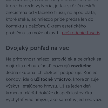
ktorej hniezdo vytvoria, je tak skôr či neskôr
znečistená od vtáčieho trusu, no aj od blata,
ktoré steká, ak hniezdo príde predsa len do
kontaktu s dažďom. Okrem estetického
problému sa môže objaviť i
poškodenie fasády
.
Dvojaký pohľad na vec
Na prítomnosť hniezd lastovičiek a belorítok sa
majitelia nehnuteľností pozerajú
rozdielne
.
Jedna skupina ich blízkosť podporuje. Koniec
koncov, ide o
užitočné vtáctvo
, ktoré znižuje
výskyt lietajúceho hmyzu. Už za jeden deň
kŕmenia mláďat dokáže dospelá lastovička
vychytať viac hmyzu, ako samotný jedinec váži.