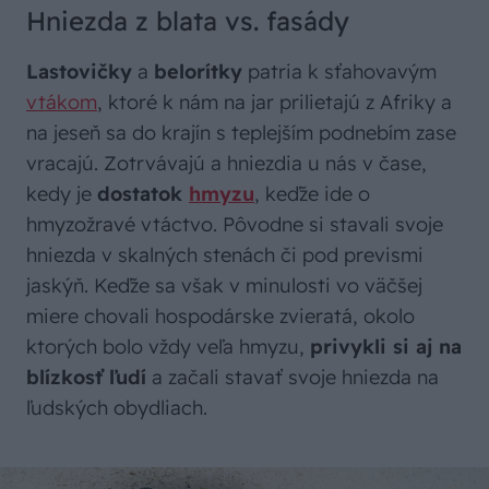
Hniezda z blata vs. fasády
Lastovičky
a
belorítky
patria k sťahovavým
vtákom
, ktoré k nám na jar prilietajú z Afriky a
na jeseň sa do krajín s teplejším podnebím zase
vracajú. Zotrvávajú a hniezdia u nás v čase,
kedy je
dostatok
hmyzu
, keďže ide o
hmyzožravé vtáctvo. Pôvodne si stavali svoje
hniezda v skalných stenách či pod prevismi
jaskýň. Keďže sa však v minulosti vo väčšej
miere chovali hospodárske zvieratá, okolo
ktorých bolo vždy veľa hmyzu,
privykli si aj na
blízkosť ľudí
a začali stavať svoje hniezda na
ľudských obydliach.