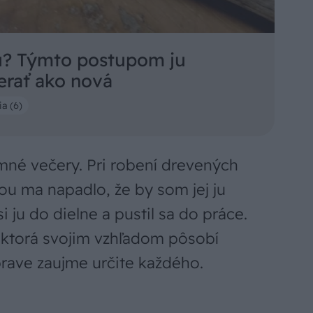
u? Týmto postupom ju
erať ako nová
a (6)
imné večery. Pri robení drevených
ou ma napadlo, že by som jej ju
i ju do dielne a pustil sa do práce.
 ktorá svojim vzhľadom pôsobí
prave zaujme určite každého.