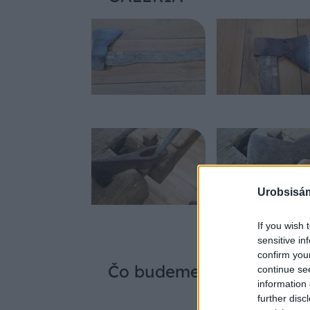
Urobsisám
If you wish 
sensitive in
confirm you
Čo budeme potrebovať?
continue se
information 
further disc