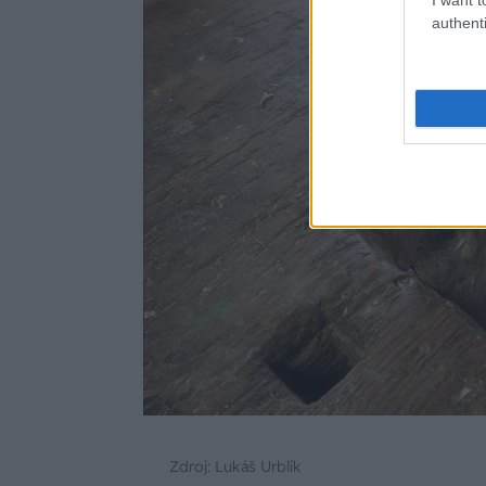
authenti
Zdroj: Lukáš Urblík