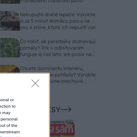
stavebného materiálu jasno
Nekupujte drahé lapače: Vyrobte
si za 5 minút domácu pascu na
osy a sršne, ktorá ich nepustí von
Čo robiť, ak paradajky dozrievajú
pomaly? Trik s odlisťovaním
funguje aj cez leto, ale pozor na
chyby
Chcete dominantu interiéru,
ktorá pritiahne pohľady? Vyrobte
si takéto masívne orechové
svietidlo
sonal or
ection to
NAŠE ČASOPISY
ou may
 personal
out of the
 downstream