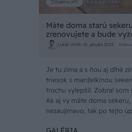
Zdroj: Lukáš Urblík
Galéria (47)
Máte doma starú seker
zrenovujete a bude vyz
Lukáš Urblík
-
10. januára 2022
Diskusi
Je tu zima a s ňou aj dlhé z
triesok s manželkinou seker
trochu vylepšil. Zobral som s
Ak aj vy máte doma sekeru,
nezaujímavo, tak po tejto ú
GALÉRIA