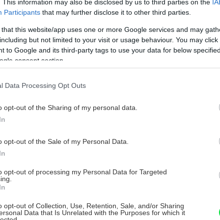
. This information may also be disclosed by us to third parties on the
IA
Participants
that may further disclose it to other third parties.
 that this website/app uses one or more Google services and may gath
including but not limited to your visit or usage behaviour. You may click 
125 mm zrnitosť 80 a 150 – po 3 ks
 to Google and its third-party tags to use your data for below specifi
ogle consent section.
0, 1200, 2000, 3000 po jednom kuse
l Data Processing Opt Outs
o opt-out of the Sharing of my personal data.
In
o opt-out of the Sale of my Personal Data.
In
to opt-out of processing my Personal Data for Targeted
šačom´125 mm
ing.
In
75 mm
o opt-out of Collection, Use, Retention, Sale, and/or Sharing
ersonal Data that Is Unrelated with the Purposes for which it
lected.