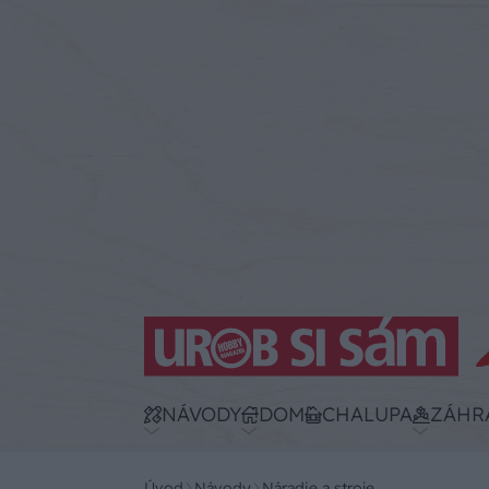
NÁVODY
DOM
CHALUPA
ZÁHR
Úvod
Návody
Náradie a stroje