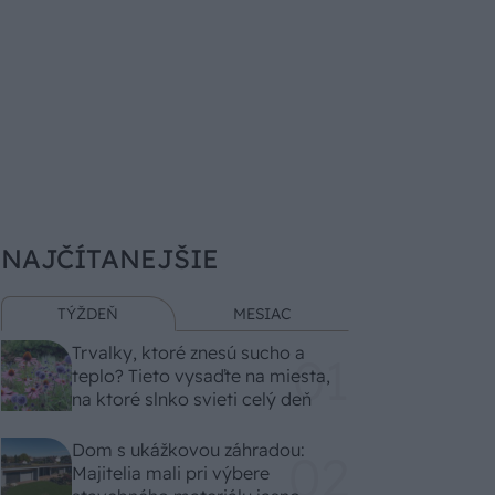
NAJČÍTANEJŠIE
TÝŽDEŇ
MESIAC
Trvalky, ktoré znesú sucho a
teplo? Tieto vysaďte na miesta,
na ktoré slnko svieti celý deň
Dom s ukážkovou záhradou:
Majitelia mali pri výbere