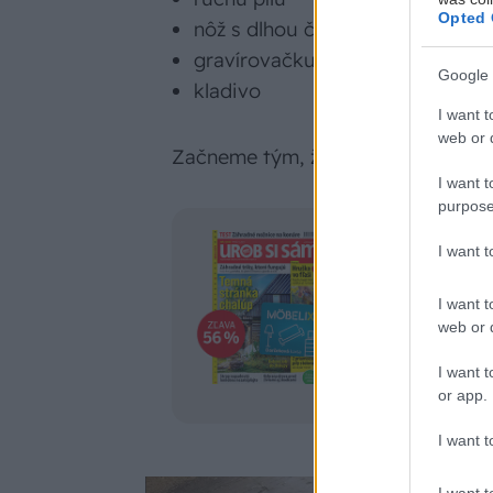
Opted 
nôž s dlhou čepeľou
gravírovačku
Google 
kladivo
I want t
web or d
Začneme tým, že si sekeru rozober
I want t
purpose
UROB SI SÁM n
I want 
Predplaťte si Ur
darčekovú kartu 
I want t
web or d
ktorá sa vám vrát
I want t
or app.
I want t
I want t