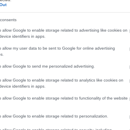
Out
consents
o allow Google to enable storage related to advertising like cookies on
evice identifiers in apps.
ieme oddelením kovovej časti od drevenej.
o allow my user data to be sent to Google for online advertising
s.
a celý rok zadarmo!
to allow Google to send me personalized advertising.
ob si sám na rok za 20 € a my vám dáme
Möbelix v rovnakej hodnote. Výhodná ponuka,
o allow Google to enable storage related to analytics like cookies on
evice identifiers in apps.
i.
o allow Google to enable storage related to functionality of the website
Získať predplatné
o allow Google to enable storage related to personalization.
o allow Google to enable storage related to security, including