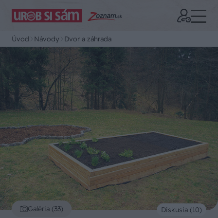
Úvod
Návody
Dvor a záhrada
Galéria (33)
Diskusia (10)