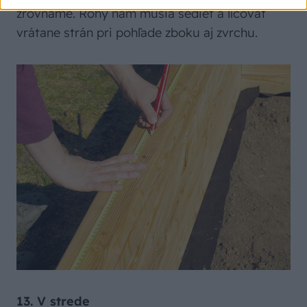
zrovnáme. Rohy nám musia sedieť a lícovať
vrátane strán pri pohľade zboku aj zvrchu.
13. V strede