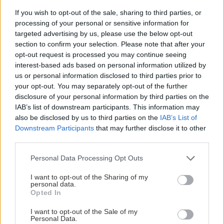
If you wish to opt-out of the sale, sharing to third parties, or
processing of your personal or sensitive information for
targeted advertising by us, please use the below opt-out
section to confirm your selection. Please note that after your
opt-out request is processed you may continue seeing
interest-based ads based on personal information utilized by
us or personal information disclosed to third parties prior to
9. Pod hranol
your opt-out. You may separately opt-out of the further
Na textilné pásy ukladáme už priamo
disclosure of your personal information by third parties on the
IAB’s list of downstream participants. This information may
základové hranoly po celom obvode.
also be disclosed by us to third parties on the
IAB’s List of
Downstream Participants
that may further disclose it to other
third parties.
Please note that this website/app uses one or more Google
Personal Data Processing Opt Outs
10. Pravouhlosť
services and may gather and store information including but
Hranoly vyrovnáme, textíliu napneme, bude
not limited to your visit or usage behaviour. You may click to
I want to opt-out of the Sharing of my
personal data.
grant or deny consent to Google and its third-party tags to
slúžiť ako izolácia dreva od zeme. Základ
Opted In
use your data for below specified purposes in below Google
zrovnáme do pravého uhla cez vyrovnanie
consent section.
I want to opt-out of the Sale of my
dĺžok diagonál.
Personal Data.