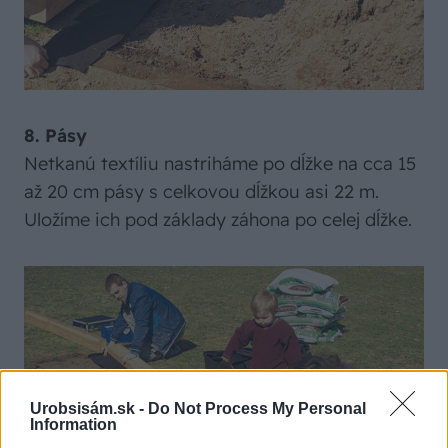
8. Pásy
Netkanú textíliu nastriháme po dĺžke na cca 15
až 20 cm pásy s celkovou dĺžkou asi 22 m.
Uložíme ich pod základy záhona po celej dĺžke.
Urobsisám.sk -
Do Not Process My Personal
Information