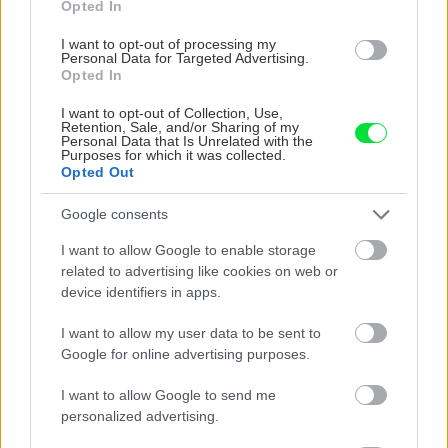
Opted In
I want to opt-out of processing my
Personal Data for Targeted Advertising.
Opted In
I want to opt-out of Collection, Use,
Retention, Sale, and/or Sharing of my
Personal Data that Is Unrelated with the
Purposes for which it was collected.
Opted Out
Google consents
I want to allow Google to enable storage
related to advertising like cookies on web or
device identifiers in apps.
I want to allow my user data to be sent to
Google for online advertising purposes.
11. Na väzbu
I want to allow Google to send me
Na zrovnaný základ postupne ukladáme
personalized advertising.
striedavo hranoly – podobne ako tehlový múr