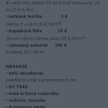
8 × 400 mm, pohon TX 40 2-krát zinkovaný, 28
ks (2,71 €/ks)
•
netkaná textília 3 €
2
čierna, 5 × 1,6 m (6 €/16 m
)
•
kupolková fólia 15 €
2
50 cm × 20 m, čierna, cena (15 €/10 m
)
•
záhradný substrát 190 €
kvalitný, 50 l, 40 ks
NÁRADIE
• AKU skrutkovač
predĺžený vrták s priemerom 5 mm
•
bit TX40
•
malá krížová vodováha
•
nožnice, ceruzka
•
8-metrový meter