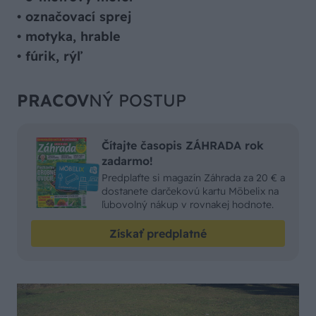
•
označovací sprej
•
motyka, hrable
•
fúrik, rýľ
PRACOV
NÝ POSTUP
Čítajte časopis ZÁHRADA rok
zadarmo!
Predplaťte si magazín Záhrada za 20 € a
dostanete darčekovú kartu Möbelix na
ľubovolný nákup v rovnakej hodnote.
Získať predplatné