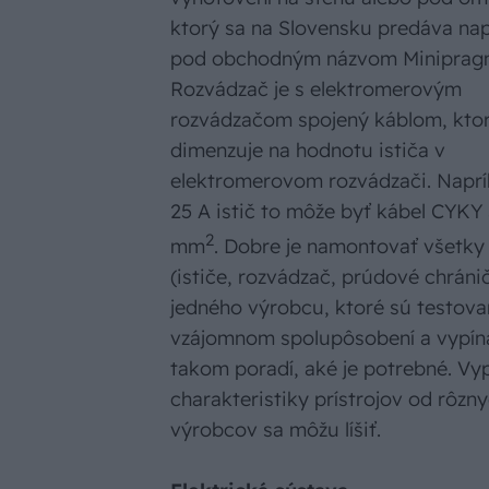
ktorý sa na Slovensku predáva nap
pod obchodným názvom Miniprag
Rozvádzač je s elektromerovým
rozvádzačom spojený káblom, ktor
dimenzuje na hodnotu ističa v
elektromerovom rozvádzači. Naprí
25 A istič to môže byť kábel CYKY 
2
mm
. Dobre je namontovať všetky
(ističe, rozvádzač, prúdové chráni
jedného výrobcu, ktoré sú testova
vzájomnom spolupôsobení a vypína
takom poradí, aké je potrebné. Vy
charakteristiky prístrojov od rôzn
výrobcov sa môžu líšiť.