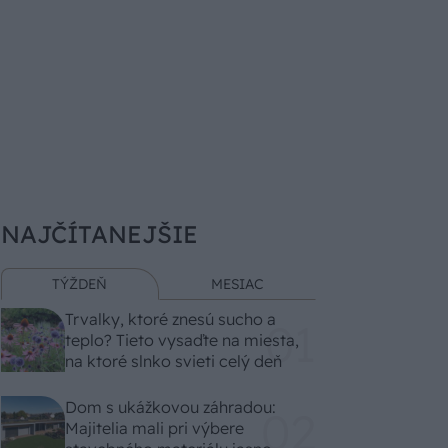
NAJČÍTANEJŠIE
TÝŽDEŇ
MESIAC
Trvalky, ktoré znesú sucho a
teplo? Tieto vysaďte na miesta,
na ktoré slnko svieti celý deň
Dom s ukážkovou záhradou:
Majitelia mali pri výbere