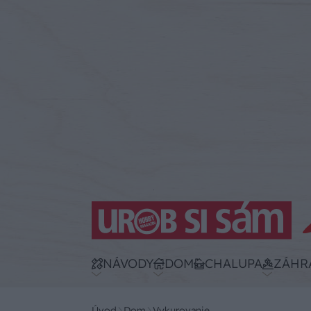
NÁVODY
DOM
CHALUPA
ZÁHR
Úvod
Dom
Vykurovanie