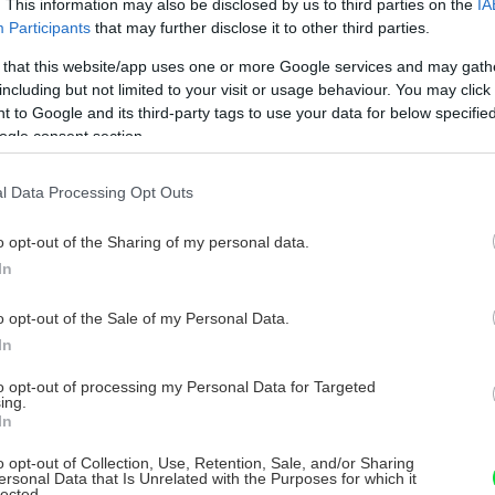
. This information may also be disclosed by us to third parties on the
IA
môžu robiť iba odborne spôsobilé osoby. Pri
Participants
that may further disclose it to other third parties.
ant – autorizovaný stavebný inžinier v
 that this website/app uses one or more Google services and may gath
technologické a energetické vybavenie
including but not limited to your visit or usage behaviour. You may click 
rhu, elektroinštalatér alebo firma, ktorá sa
 to Google and its third-party tags to use your data for below specifi
tieto firmy majú aj revíznych technikov,
ogle consent section.
elektroinštaláciu revíznu správu, po ktorej
užívať.
l Data Processing Opt Outs
o opt-out of the Sharing of my personal data.
In
žiadosti o stavebné povolenie pridať aj
o opt-out of the Sale of my Personal Data.
ý podnik vyjadrí, či s danou prípojkou
In
o odoberať z verejnej siete. Ďalej sa
to opt-out of processing my Personal Data for Targeted
ný podnik môže predpísať spôsob
ing.
In
tujúceho stĺpa, alebo zemným káblom.
o opt-out of Collection, Use, Retention, Sale, and/or Sharing
ersonal Data that Is Unrelated with the Purposes for which it
lected.