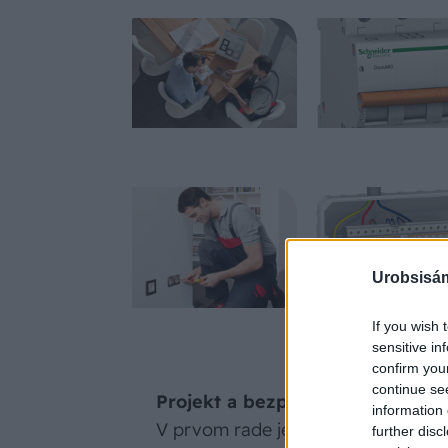
Urobsisám
If you wish 
sensitive in
confirm you
continue se
Projekt a bezpečnosť
information 
V prvom rade je potrebné zdôrazni
further disc