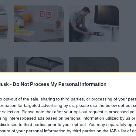
.sk -
Do Not Process My Personal Information
to opt-out of the sale, sharing to third parties, or processing of your per
formation for targeted advertising by us, please use the below opt-out s
r selection. Please note that after your opt-out request is processed y
eing interest-based ads based on personal information utilized by us or
disclosed to third parties prior to your opt-out. You may separately opt-
ť, že akékoľvek práce s elektrickými
losure of your personal information by third parties on the IAB’s list of