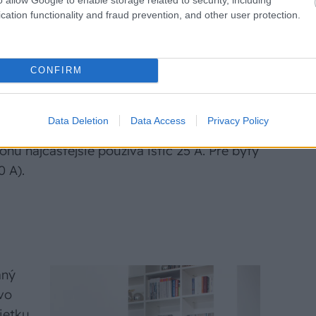
tič
cation functionality and fraud prevention, and other user protection.
o preto, aby pracovníci rozvodných
k elektromeru alebo ku hlavnému ističu.
CONFIRM
ade súčtu inštalovaného výkonu a
o sa spočítajú štítkové údaje všetkých
Data Deletion
Data Access
Privacy Policy
ientom súčasnosti. Pre rodinné domy sa
nu najčastejšie používa istič 25 A. Pre byty
0 A).
aný
vo
ietku,