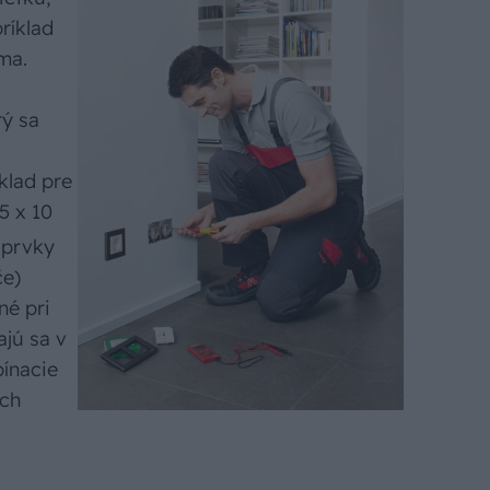
ríklad
ma.
ý sa
klad pre
5 x 10
 prvky
če)
né pri
jú sa v
pínacie
ych