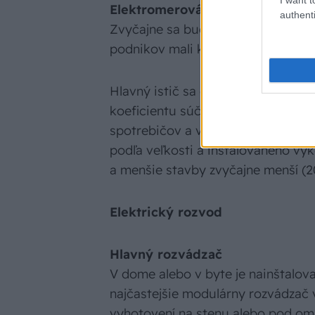
Elektromerová skriňa a hlavný is
authenti
Zvyčajne sa buduje v oplotení, a t
podnikov mali kedykoľvek prístup 
Hlavný istič sa dimenzuje na zákl
koeficientu súčasnosti. Jednoduch
spotrebičov a vynásobia sa koefic
podľa veľkosti a inštalovaného výko
a menšie stavby zvyčajne menší (2
Elektrický rozvod
Hlavný rozvádzač
V dome alebo v byte je nainštalov
najčastejšie modulárny rozvádzač 
vyhotovení na stenu alebo pod om