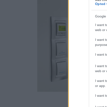
Opted 
Google 
I want t
web or d
I want t
purpose
I want 
I want t
web or d
I want t
or app.
I want t
I want t