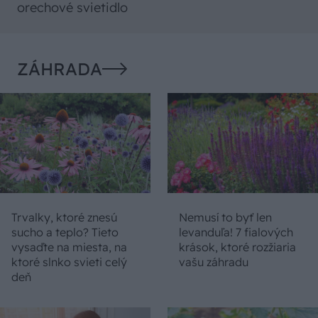
orechové svietidlo
ZÁHRADA
Trvalky, ktoré znesú
Nemusí to byť len
sucho a teplo? Tieto
levanduľa! 7 fialových
vysaďte na miesta, na
krások, ktoré rozžiaria
ktoré slnko svieti celý
vašu záhradu
deň