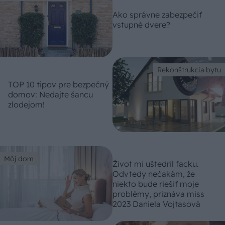
Ako správne zabezpečiť
vstupné dvere?
Rekonštrukcia bytu
TOP 10 tipov pre bezpečný
domov: Nedajte šancu
zlodejom!
Môj dom
Život mi uštedril facku.
Odvtedy nečakám, že
niekto bude riešiť moje
problémy, priznáva miss
2023 Daniela Vojtasová