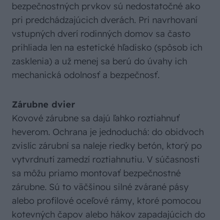
bezpečnostných prvkov sú nedostatočné ako
pri predchádzajúcich dverách. Pri navrhovaní
vstupných dverí rodinných domov sa často
prihliada len na estetické hľadisko (spôsob ich
zasklenia) a už menej sa berú do úvahy ich
mechanická odolnosť a bezpečnosť.
Zárubne dvier
Kovové zárubne sa dajú ľahko roztiahnuť
heverom. Ochrana je jednoduchá: do obidvoch
zvislíc zárubní sa naleje riedky betón, ktorý po
vytvrdnutí zamedzí roztiahnutiu. V súčasnosti
sa môžu priamo montovať bezpečnostné
zárubne. Sú to väčšinou silné zvárané pásy
alebo profilové oceľové rámy, ktoré pomocou
kotevných čapov alebo hákov zapadajúcich do