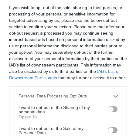
If you wish to opt-out of the sale, sharing to third parties, or
processing of your personal or sensitive information for
Rekonštrukcia bytu
targeted advertising by us, please use the below opt-out
Bezpečnostné dvere
Dvere do domu
section to confirm your selection. Please note that after your
opt-out request is processed you may continue seeing
interest-based ads based on personal information utilized by
SÚVISIACE
us or personal information disclosed to third parties prior to
your opt-out. You may separately opt-out of the further
disclosure of your personal information by third parties on the
IAB’s list of downstream participants. This information may
also be disclosed by us to third parties on the
IAB’s List of
Downstream Participants
that may further disclose it to other
third parties.
Please note that this website/app uses one or more Google
Personal Data Processing Opt Outs
services and may gather and store information including but
not limited to your visit or usage behaviour. You may click to
I want to opt-out of the Sharing of my
personal data.
grant or deny consent to Google and its third-party tags to
Opted In
use your data for below specified purposes in below Google
consent section.
I want to opt-out of the Sale of my
Personal Data.