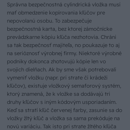
Správna bezpečnostná cylindrická vložka musí
mať obmedzenie kopírovania kľúčov pre
nepovolanú osobu. To zabezpečuje
bezpečnostná karta, bez ktorej zámočnícke
prevádzkarne kópiu kľúča nezhotovia. Chráni
sa tak bezpečnosť majiteľa, no poukazuje to aj
na serióznosť výrobnej firmy. Niektoré výrobné
podniky dokonca zhotovujú kópie len vo
svojich dielňach. Ak by sme však potrebovali
vymeniť vložku (napr. pri strate či krádeži
kľúčov), existuje vložkový semaforový systém,
ktorý znamená, že k vložke sa dodávajú tri
druhy kľúčov s iným kódovým usporiadaním.
Keď sa stratí kľúč červenej farby, zasunie sa do
vložky žltý kľúč a vložka sa sama prekóduje na
novú variáciu. Tak isto pri strate žltého kľúča