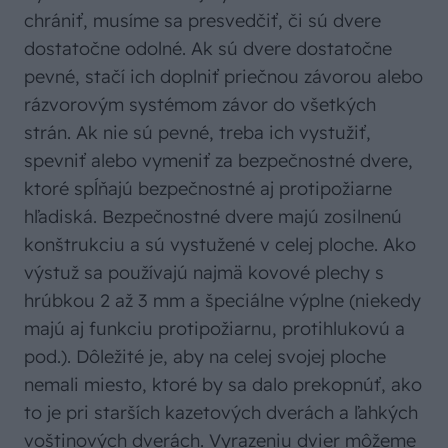
chrániť, musíme sa presvedčiť, či sú dvere
dostatočne odolné. Ak sú dvere dostatočne
pevné, stačí ich doplniť priečnou závorou alebo
rázvorovým systémom závor do všetkých
strán. Ak nie sú pevné, treba ich vystužiť,
spevniť alebo vymeniť za bezpečnostné dvere,
ktoré spĺňajú bezpečnostné aj protipožiarne
hľadiská. Bezpečnostné dvere majú zosilnenú
konštrukciu a sú vystužené v celej ploche. Ako
výstuž sa používajú najmä kovové plechy s
hrúbkou 2 až 3 mm a špeciálne výplne (niekedy
majú aj funkciu protipožiarnu, protihlukovú a
pod.). Dôležité je, aby na celej svojej ploche
nemali miesto, ktoré by sa dalo prekopnúť, ako
to je pri starších kazetových dverách a ľahkých
voštinových dverách. Vyrazeniu dvier môžeme