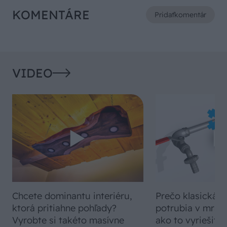
KOMENTÁRE
Pridať
komentár
VIDEO
Chcete dominantu interiéru,
Prečo klasická iz
ktorá pritiahne pohľady?
potrubia v mrazo
Vyrobte si takéto masívne
ako to vyriešiť r