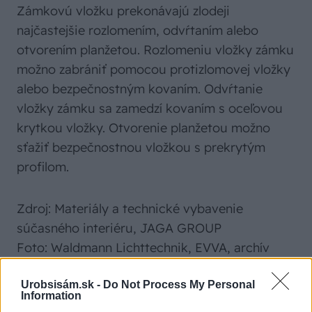
Zámkovú vložku prekonávajú zlodeji
najčastejšie rozlomením, odvŕtaním alebo
otvorením planžetou. Rozlomeniu vložky zámku
možno zabrániť pomocou protizlomovej vložky
alebo bezpečnostným kovaním. Odvŕtanie
vložky zámku sa zamedzí kovaním s oceľovou
krytkou vložky. Otvorenie planžetou možno
sťažiť bezpečnostnou vložkou s prekrytým
profilom.
Zdroj: Materiály a technické vybavenie
súčasného interiéru, JAGA GROUP
Foto: Waldmann Lichttechnik, EVVA, archív
JAGA GROUP
Urobsisám.sk -
Do Not Process My Personal
Information
Komentovať
Zdieľať