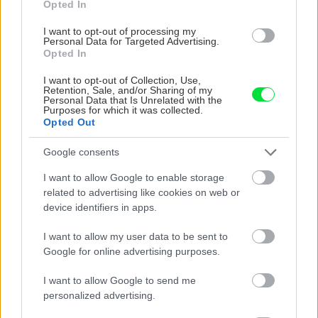
Opted In
Chystáte sa zatepľovať alebo meniť kotol?
Návod, ako v nových dotačných výzvach
I want to opt-out of processing my
neprísť o tisíce eur
Personal Data for Targeted Advertising.
Opted In
I want to opt-out of Collection, Use,
Retention, Sale, and/or Sharing of my
Personal Data that Is Unrelated with the
Purposes for which it was collected.
Opted Out
Google consents
I want to allow Google to enable storage
related to advertising like cookies on web or
device identifiers in apps.
I want to allow my user data to be sent to
Google for online advertising purposes.
Zapnutá klimatizácia celý deň? Pozrite sa, koľko
vás stojí a prečo sa oplatí zapnúť aj ventilátor
I want to allow Google to send me
personalized advertising.