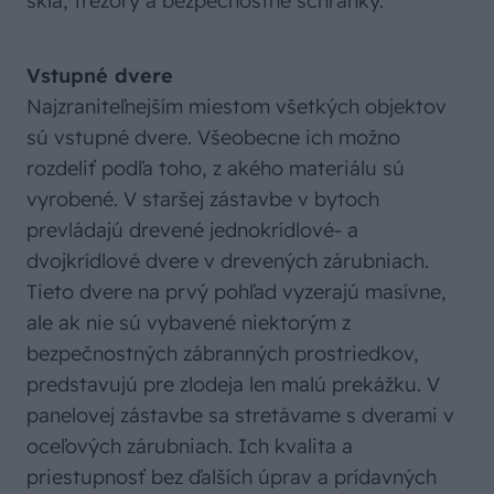
sklá, trezory a bezpečnostné schránky.
Vstupné dvere
Najzraniteľnejším miestom všetkých objektov
sú vstupné dvere. Všeobecne ich možno
rozdeliť podľa toho, z akého materiálu sú
vyrobené. V staršej zástavbe v bytoch
prevládajú drevené jednokrídlové- a
dvojkrídlové dvere v drevených zárubniach.
Tieto dvere na prvý pohľad vyzerajú masívne,
ale ak nie sú vybavené niektorým z
bezpečnostných zábranných prostriedkov,
predstavujú pre zlodeja len malú prekážku. V
panelovej zástavbe sa stretávame s dverami v
oceľových zárubniach. Ich kvalita a
priestupnosť bez ďalších úprav a prídavných