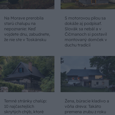
Na Morave prerobila
S motorovou pílou sa
starú chalupu na
dokáže aj podpísať.
nepoznanie: Keď
Slovák sa nebál a v
vojdete dnu, zabudnete,
Čičmanoch si postavil
že nie ste v Toskánsku
montovaný domček v
duchu tradícií
Temné stránky chalúp:
Žena, búracie kladivo a
10 najčastejších
vôňa dreva: Takáto
skrytých chýb, ktoré
premena zrubu z roku