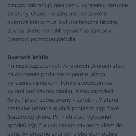
ozubov zabraňujú násilnému vyrazeniu zárubne
zo steny. Osadenie zárubne pre zavreté
dverové krídlo musí byť dostatočne hlboké,
aby sa dvere nemohli vysadiť zo závesov
(pántov) pomocou páčidla.
Dverové krídlo
Pri nezabezpečených vstupných dverách stačí
na otvorenie poriadne kopnutie, alebo
vyrazenie ramenom. Týmto spôsobom sa
vylomí buď závora zámku, alebo zapadací
(krycí) plech zabudovaný v zárubni. V starej
zástavbe pribúda aj ďalší problém: výplňové
(kazetové) dvere. Pri nich stačí vykopnúť
spodnú výplň a uvoľneným otvorom vliezť do
bytu. Ak chceme svoj byt alebo dom dobre