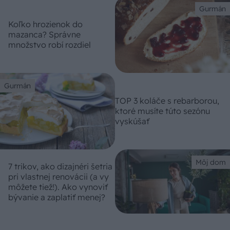
Gurmán
Koľko hrozienok do
mazanca? Správne
množstvo robí rozdiel
Gurmán
TOP 3 koláče s rebarborou,
ktoré musíte túto sezónu
vyskúšať
Môj dom
7 trikov, ako dizajnéri šetria
pri vlastnej renovácii (a vy
môžete tiež!). Ako vynoviť
bývanie a zaplatiť menej?