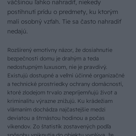
väčšinou ľahko nahradiť, niekedy
postihnutí prídu o predmety, ku ktorým
mali osobný vzťah. Tie sa často nahradiť
nedajú.
Rozšírený emotívny názor, že dosiahnutie
bezpečnosti domu je drahým a teda
nedostupným luxusom, nie je pravdivý.
Existujú dostupné a veľmi účinné organizačné
a technické prostriedky ochrany domácností,
ktoré zlodejom trvalo znepríjemňujú život a
kriminalitu výrazne znižujú. Ku krádežiam
vlámaním dochádza najčastejšie medzi
deviatou a štrnástou hodinou a počas
víkendov. Zo štatistík zostavených podľa
spôsobu vniknutia do objektu vyplýva, že