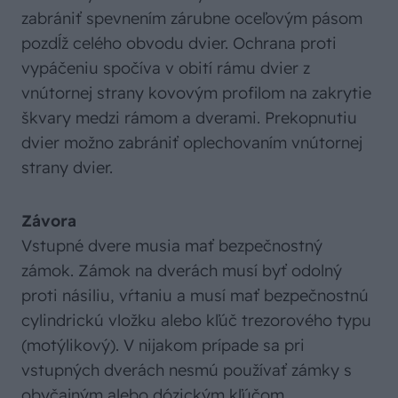
zabrániť spevnením zárubne oceľovým pásom
pozdĺž celého obvodu dvier. Ochrana proti
vypáčeniu spočíva v obití rámu dvier z
vnútornej strany kovovým profilom na zakrytie
škvary medzi rámom a dverami. Prekopnutiu
dvier možno zabrániť oplechovaním vnútornej
strany dvier.
Závora
Vstupné dvere musia mať bezpečnostný
zámok. Zámok na dverách musí byť odolný
proti násiliu, vŕtaniu a musí mať bezpečnostnú
cylindrickú vložku alebo kľúč trezorového typu
(motýlikový). V nijakom prípade sa pri
vstupných dverách nesmú používať zámky s
obyčajným alebo dózickým kľúčom.