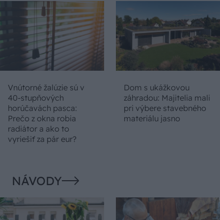
Vnútorné žalúzie sú v
Dom s ukážkovou
40-stupňových
záhradou: Majitelia mali
horúčavách pasca:
pri výbere stavebného
Prečo z okna robia
materiálu jasno
radiátor a ako to
vyriešiť za pár eur?
NÁVODY