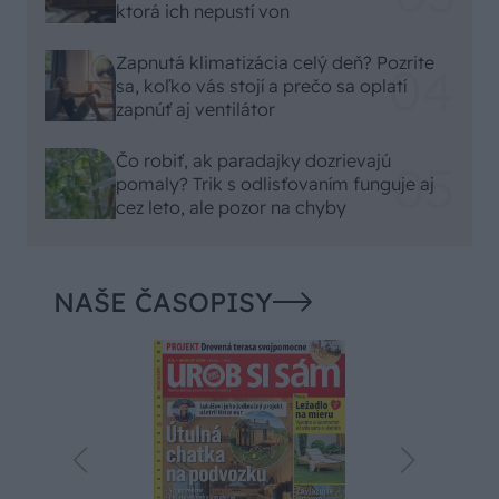
ktorá ich nepustí von
Zapnutá klimatizácia celý deň? Pozrite
sa, koľko vás stojí a prečo sa oplatí
zapnúť aj ventilátor
Čo robiť, ak paradajky dozrievajú
pomaly? Trik s odlisťovaním funguje aj
cez leto, ale pozor na chyby
NAŠE ČASOPISY