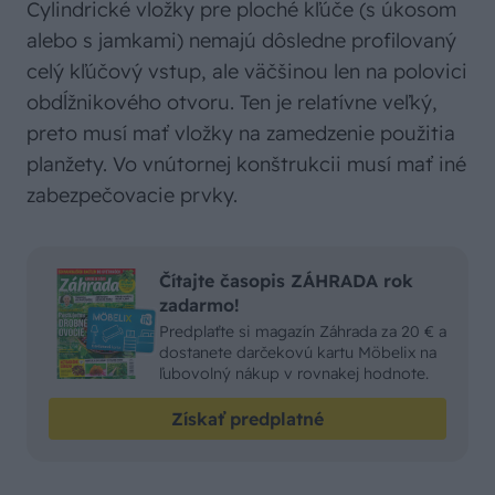
Cylindrické vložky pre ploché kľúče (s úkosom
alebo s jamkami) nemajú dôsledne profilovaný
celý kľúčový vstup, ale väčšinou len na polovici
obdĺžnikového otvoru. Ten je relatívne veľký,
preto musí mať vložky na zamedzenie použitia
planžety. Vo vnútornej konštrukcii musí mať iné
zabezpečovacie prvky.
Čítajte časopis ZÁHRADA rok
zadarmo!
Predplaťte si magazín Záhrada za 20 € a
dostanete darčekovú kartu Möbelix na
ľubovolný nákup v rovnakej hodnote.
Získať predplatné