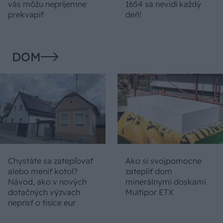
vás môžu nepríjemne
1654 sa nevidí každý
prekvapiť
deň!
DOM
Chystáte sa zatepľovať
Ako si svojpomocne
alebo meniť kotol?
zatepliť dom
Návod, ako v nových
minerálnymi doskami
dotačných výzvach
Multipor ETX
neprísť o tisíce eur