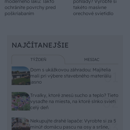
moderného laku: Takto
pohľady? Vyrobte si
ochránite povrchy pred
takéto masívne
poškriabaním
orechové svietidlo
NAJČÍTANEJŠIE
TÝŽDEŇ
MESIAC
Dom s ukážkovou záhradou: Majitelia
mali pri výbere stavebného materiálu
jasno
Trvalky, ktoré znesú sucho a teplo? Tieto
vysaďte na miesta, na ktoré slnko svieti
celý deň
Nekupujte drahé lapače: Vyrobte si za 5
minút domácu pascu na osy a sršne,