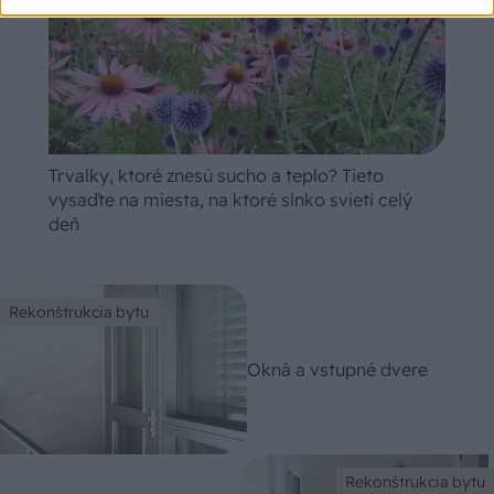
Trvalky, ktoré znesú sucho a teplo? Tieto
vysaďte na miesta, na ktoré slnko svieti celý
deň
Rekonštrukcia bytu
Okná a vstupné dvere
Rekonštrukcia bytu