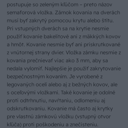
postupuje so zeleným kľúčom – preto názov
semaforová vložka. Zámok kovania na dverách
musí byť zakrytý pomocou krytu alebo štítu.
Pri vstupných dverách sa na krytie nesmie
použiť kovanie bakelitové ani z mäkkých kovov
a hmôt. Kovanie nesmie byť ani priskrutkované
z vnútornej strany dvier. Vložka zámku nesmie z
kovania prečnievať viac ako 3 mm, aby sa
nedala vylomiť. Najlepšie je použiť zakrytovanie
bezpečnostným kovaním. Je vyrobené z
legovaných ocelí alebo aj z bežných kovov, ale
s oceľovými vložkami. Také kovanie je odolné
proti odtrhnutiu, navŕtaniu, odlomeniu aj
odskrutkovaniu. Kovanie má často aj krytky
pre vlastnú zámkovú vložku (vstupný otvor
kľúča) proti poškodeniu a znečisteniu.