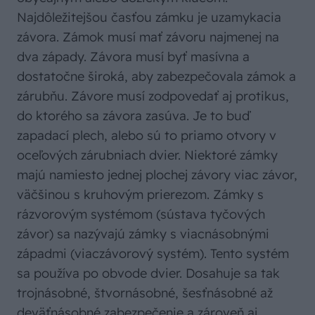
Najdôležitejšou časťou zámku je uzamykacia
závora. Zámok musí mať závoru najmenej na
dva západy. Závora musí byť masívna a
dostatočne široká, aby zabezpečovala zámok a
zárubňu. Závore musí zodpovedať aj protikus,
do ktorého sa závora zasúva. Je to buď
zapadací plech, alebo sú to priamo otvory v
oceľových zárubniach dvier. Niektoré zámky
majú namiesto jednej plochej závory viac závor,
väčšinou s kruhovým prierezom. Zámky s
rázvorovým systémom (sústava tyčových
závor) sa nazývajú zámky s viacnásobnými
západmi (viaczávorový systém). Tento systém
sa používa po obvode dvier. Dosahuje sa tak
trojnásobné, štvornásobné, šesťnásobné až
deväťnásobné zabezpečenie a zároveň aj