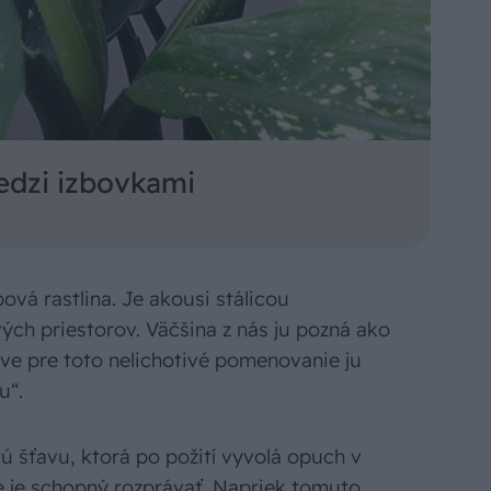
medzi izbovkami
ová rastlina. Je akousi stálicou
ých priestorov. Väčšina z nás ju pozná ako
ve pre toto nelichotivé pomenovanie ju
u“.
ú šťavu, ktorá po požití vyvolá opuch v
e je schopný rozprávať. Napriek tomuto