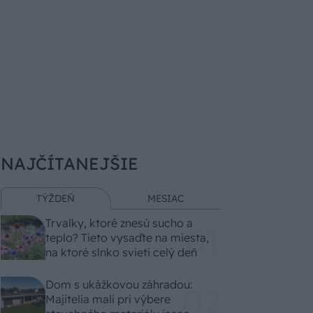
NAJČÍTANEJŠIE
TÝŽDEŇ
MESIAC
Trvalky, ktoré znesú sucho a
teplo? Tieto vysaďte na miesta,
na ktoré slnko svieti celý deň
Dom s ukážkovou záhradou:
Majitelia mali pri výbere