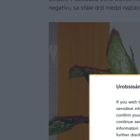
negatívu sa stále drží medzi najča
Urobsisám
If you wish 
sensitive in
confirm you
continue se
information 
further disc