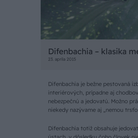
Difenbachia – klasika 
23. apríla 2015
Difenbachia je bežne pestovaná izb
interiérových, prípadne aj chodbov
nebezpečnú a jedovatú. Možno prá
niekedy nazývame aj „nemou trsťo
Difenbachia totiž obsahuje jedovat
ústach, v dôsledku čoho človek ni