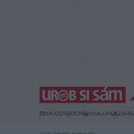
NÁVODY
DOM
CHALUPA
ZÁHR
Úvod
Záhrada
Rastlina dňa