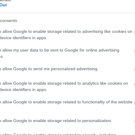
Out
rne čakáme na kvet, ktorý považujeme v
consents
až exotický. Difenbachia však predstavuje
o allow Google to enable storage related to advertising like cookies on
nych podmienok dokáže zakvitnúť. Z kvetu
evice identifiers in apps.
e ohúrenie sa nekoná. Je to viac-menej
o allow my user data to be sent to Google for online advertising
s.
to allow Google to send me personalized advertising.
iny si treba uvedomiť, odkiaľ pochádza.
e Južná Amerika. Základom úspešného
o allow Google to enable storage related to analytics like cookies on
šťa. Správna teplota a svetlo zohrávajú
evice identifiers in apps.
 si vyžaduje dostatok slnka a teplota by
o allow Google to enable storage related to functionality of the website
možno tieto faktory podceňovať, keďže
astí. Musíme zabezpečiť, aby ani v zimnom
o allow Google to enable storage related to personalization.
 Negatívny vplyv môže mať na rastlinu i
o allow Google to enable storage related to security, including