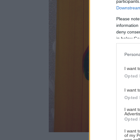
participants
Downstream 
Please note
information 
deny consent
in below Go
Persona
I want t
Opted 
I want t
Opted 
I want 
Advertis
Opted 
I want t
of my P
was col