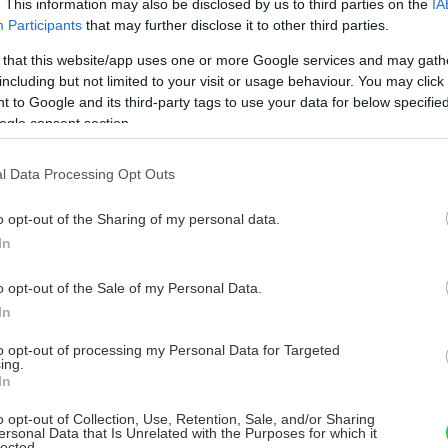
. This information may also be disclosed by us to third parties on the
IA
Participants
that may further disclose it to other third parties.
 that this website/app uses one or more Google services and may gath
including but not limited to your visit or usage behaviour. You may click 
 to Google and its third-party tags to use your data for below specifi
ogle consent section.
l Data Processing Opt Outs
o opt-out of the Sharing of my personal data.
In
o opt-out of the Sale of my Personal Data.
In
to opt-out of processing my Personal Data for Targeted
ing.
In
o opt-out of Collection, Use, Retention, Sale, and/or Sharing
ersonal Data that Is Unrelated with the Purposes for which it
lected.