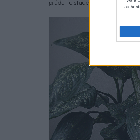
prúdenie studeného vzduchu, čiže 
authenti