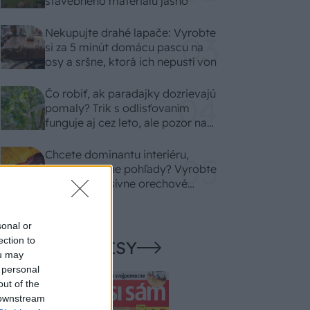
stavebného materiálu jasno
Nekupujte drahé lapače: Vyrobte
si za 5 minút domácu pascu na
osy a sršne, ktorá ich nepustí von
Čo robiť, ak paradajky dozrievajú
pomaly? Trik s odlisťovaním
funguje aj cez leto, ale pozor na
chyby
Chcete dominantu interiéru,
ktorá pritiahne pohľady? Vyrobte
si takéto masívne orechové
svietidlo
sonal or
ection to
NAŠE ČASOPISY
ou may
 personal
out of the
 downstream