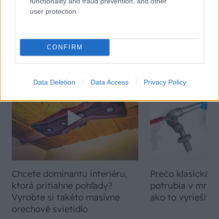
functionality and fraud prevention, and other
user protection.
CONFIRM
VIDEO
Data Deletion
Data Access
Privacy Policy
Chcete dominantu interiéru,
Prečo klasická iz
ktorá pritiahne pohľady?
potrubia v mrazo
Vyrobte si takéto masívne
ako to vyriešiť r
orechové svietidlo