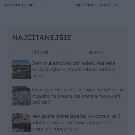
poškriabaním
orechové svietidlo
NAJČÍTANEJŠIE
TÝŽDEŇ
MESIAC
Dom s ukážkovou záhradou: Majitelia
mali pri výbere stavebného materiálu
jasno
Trvalky, ktoré znesú sucho a teplo? Tieto
vysaďte na miesta, na ktoré slnko svieti
celý deň
Nekupujte drahé lapače: Vyrobte si za 5
minút domácu pascu na osy a sršne,
ktorá ich nepustí von