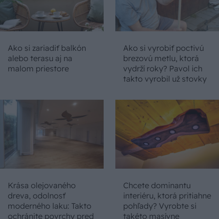
Ako si zariadiť balkón
Ako si vyrobiť poctivú
alebo terasu aj na
brezovú metlu, ktorá
malom priestore
vydrží roky? Pavol ich
takto vyrobil už stovky
Krása olejovaného
Chcete dominantu
dreva, odolnosť
interiéru, ktorá pritiahne
moderného laku: Takto
pohľady? Vyrobte si
ochránite povrchy pred
takéto masívne