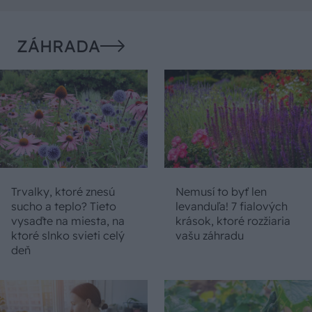
ZÁHRADA
Trvalky, ktoré znesú
Nemusí to byť len
sucho a teplo? Tieto
levanduľa! 7 fialových
vysaďte na miesta, na
krások, ktoré rozžiaria
ktoré slnko svieti celý
vašu záhradu
deň