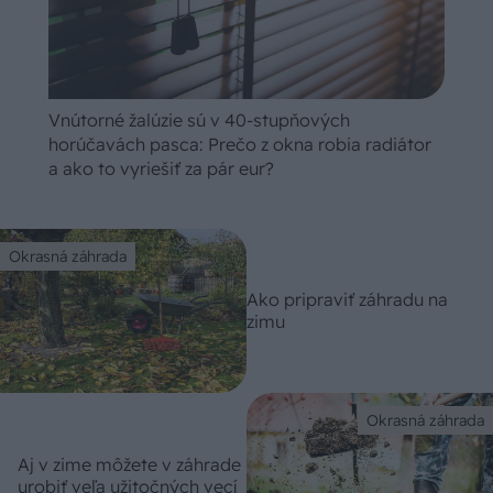
Vnútorné žalúzie sú v 40-stupňových
horúčavách pasca: Prečo z okna robia radiátor
a ako to vyriešiť za pár eur?
Okrasná záhrada
Ako pripraviť záhradu na
zimu
Okrasná záhrada
Aj v zime môžete v záhrade
urobiť veľa užitočných vecí