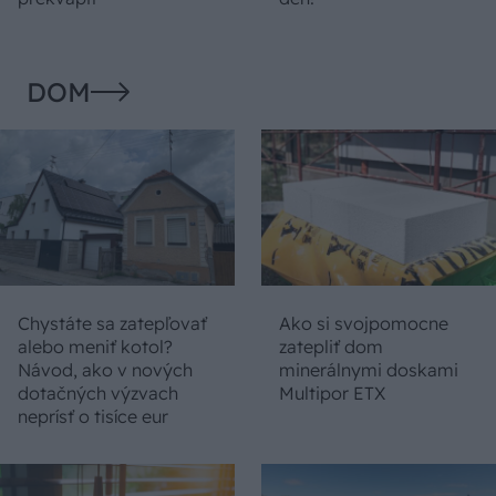
DOM
Chystáte sa zatepľovať
Ako si svojpomocne
alebo meniť kotol?
zatepliť dom
Návod, ako v nových
minerálnymi doskami
dotačných výzvach
Multipor ETX
neprísť o tisíce eur