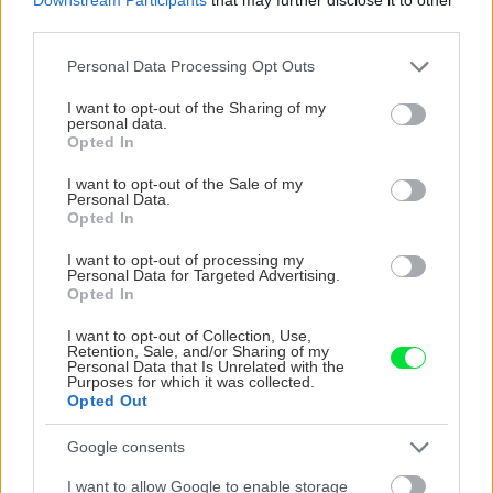
third parties.
Please note that this website/app uses one or more Google
Personal Data Processing Opt Outs
services and may gather and store information including but
Okrasná záhrada
not limited to your visit or usage behaviour. You may click to
I want to opt-out of the Sharing of my
Kvetinové výsadby teraz
personal data.
grant or deny consent to Google and its third-party tags to
vyžadujú vašu pozornosť!
Opted In
use your data for below specified purposes in below Google
Ako sa o ne môžete
consent section.
postarať?
I want to opt-out of the Sale of my
Personal Data.
Opted In
I want to opt-out of processing my
Personal Data for Targeted Advertising.
Záhrada
Opted In
Fotopostup: Vysaďte si
hrantík s jarnými
I want to opt-out of Collection, Use,
cibuľovinami a spríjemnite
Retention, Sale, and/or Sharing of my
Personal Data that Is Unrelated with the
si začiatok sezóny
Purposes for which it was collected.
Opted Out
Google consents
Záhrada
Ako zvládnuť pestovanie
I want to allow Google to enable storage