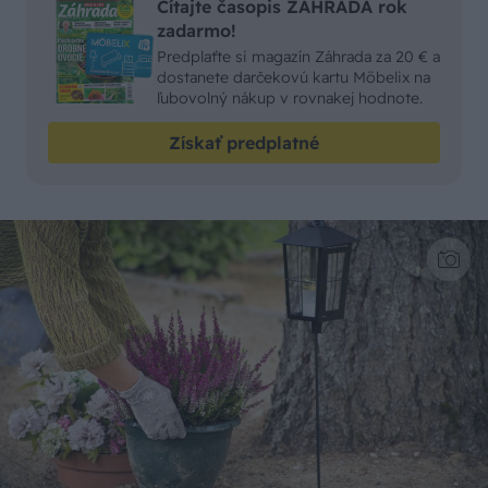
Čítajte časopis ZÁHRADA rok
zadarmo!
Predplaťte si magazín Záhrada za 20 € a
dostanete darčekovú kartu Möbelix na
ľubovolný nákup v rovnakej hodnote.
Získať predplatné