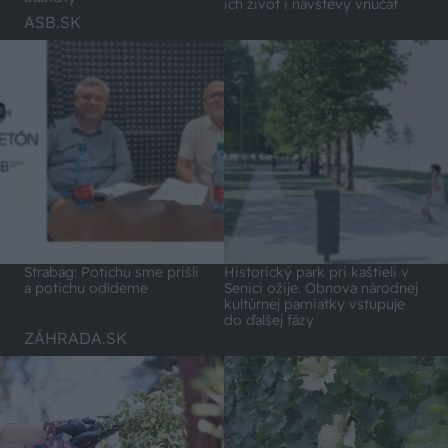
ich život i návštevy vnúčat
ASB.SK
Strabag: Potichu sme prišli
Historický park pri kaštieli v
a potichu odídeme
Senici ožije. Obnova národnej
kultúrnej pamiatky vstupuje
do ďalšej fázy
ZÁHRADA.SK