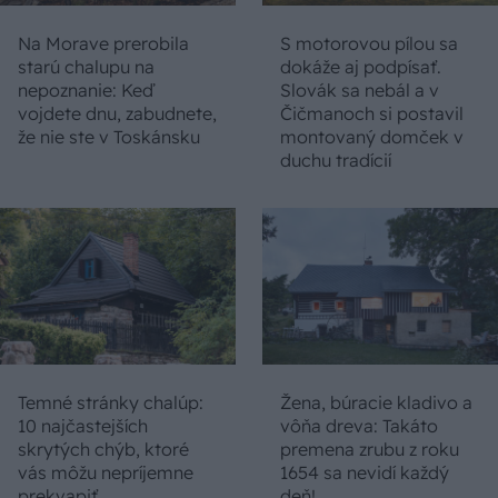
Na Morave prerobila
S motorovou pílou sa
starú chalupu na
dokáže aj podpísať.
nepoznanie: Keď
Slovák sa nebál a v
vojdete dnu, zabudnete,
Čičmanoch si postavil
že nie ste v Toskánsku
montovaný domček v
duchu tradícií
Temné stránky chalúp:
Žena, búracie kladivo a
10 najčastejších
vôňa dreva: Takáto
skrytých chýb, ktoré
premena zrubu z roku
vás môžu nepríjemne
1654 sa nevidí každý
prekvapiť
deň!