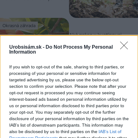
Okrasná záhrada
Aké práce v kvetinovej
záhrade vás čakajú
najbližšie?
Urobsisám.sk -
Do Not Process My Personal
Information
If you wish to opt-out of the sale, sharing to third parties, or
Okrasná záhrada
processing of your personal or sensitive information for
Okrasná záhrada, úžitková
targeted advertising by us, please use the below opt-out
záhrada a skleník: Aké
section to confirm your selection. Please note that after your
záhradné práce vás čakajú
opt-out request is processed you may continue seeing
vo februári?
interest-based ads based on personal information utilized by
us or personal information disclosed to third parties prior to
your opt-out. You may separately opt-out of the further
Okrasná záhrada
disclosure of your personal information by third parties on the
IAB’s list of downstream participants. This information may
5 cibuľových kvetov, ktoré
also be disclosed by us to third parties on the
IAB’s List of
sadíme vo februári
Downstream Participants
that may further disclose it to other