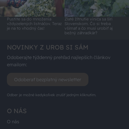
Pustite sa do množenia
Zlaté žltnutie viniča sa šíri
vždyzelených listnáčov. Teraz
Slovenskom. Čo si treba
je na to vhodný čas!
všímať a čo musí urobiť aj
bežný záhradkár?
NOVINKY Z UROB SI SÁM
Odoberajte týždenný prehľad najlepších článkov
emailom:
Odoberať bezplatný newsletter
Odber je možné kedykoľvek zrušiť jedným kliknutím.
O NÁS
O nás