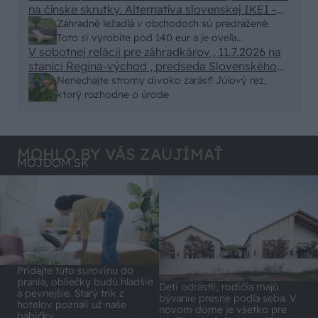
na čínske skrutky. Alternatíva slovenskej IKEI -
- schnutie a zretie. Nič?
čo sa týka pevnosti. Autor si nedal veľa námahy s
Záhradné ležadlá v obchodoch sú predražené.
remeselným spracovaním, škoda. No lepšie než
Toto si vyrobíte pod 140 eur a je oveľa
ten odpad z DTD predávaný v Kauflande alebo
V sobotnej relácii pre záhradkárov , 11.7.2026 na
pohodlnejšie!
Lídli.
stanici Regina-východ , predseda Slovenského
zväzu záhradkárov pán Jakubech tvrdil, že to, že
Nenechajte stromy divoko zarásť! Júlový rez,
vlky sú neproduktívne , nie je pravda. Aj vlky je
ktorý rozhodne o úrode
možné použiť pri formovaní koruny a budú rodiť.
MOHLO BY VÁS ZAUJÍMAŤ
MÔJDOM.SK
Pridajte túto surovinu do
prania, obliečky budú hladšie
Deti odrástli, rodičia majú
a pevnejšie. Starý trik z
bývanie presne podľa seba. V
hotelov poznali už naše
novom dome je všetko pre
babičky