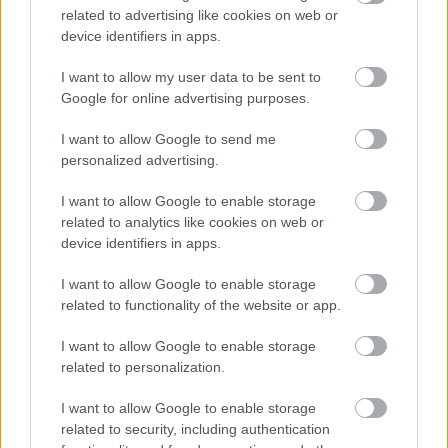
kandíka? Táto luxusná jarná
related to advertising like cookies on web or
cibuľovina vynikne v
device identifiers in apps.
tienistej záhrade
I want to allow my user data to be sent to
Google for online advertising purposes.
Môj dom
Na jarnú úrodu treba
I want to allow Google to send me
myslieť už v októbri. Ktoré
personalized advertising.
rastliny sa oplatí zasadiť
pred prvými mrazmi?
I want to allow Google to enable storage
related to analytics like cookies on web or
device identifiers in apps.
Záhrada
Martin Čurda odpovedá: Je
I want to allow Google to enable storage
v druhej polovici októbra
related to functionality of the website or app.
neskoro na vysádzanie
jarných cibuľovín? A čo ešte
I want to allow Google to enable storage
môžeme sadiť?
related to personalization.
I want to allow Google to enable storage
related to security, including authentication
KOMENTÁRE
Pridať
komentár