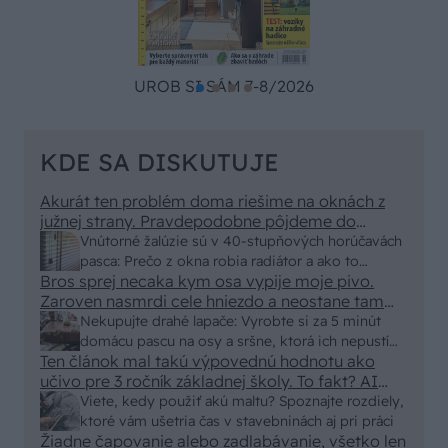
UROB SI SÁM 7-8/2026
KDE SA DISKUTUJE
Akurát ten problém doma riešime na oknách z
južnej strany. Pravdepodobne pôjdeme do
vonkajšieho tienenia na spôsob markízy
Vnútorné žalúzie sú v 40-stupňových horúčavách
250x150cm. Čínsky predajcovia idú okolo 100
pasca: Prečo z okna robia radiátor a ako to
eur kus.
Bros sprej necaka kym osa vypije moje pivo.
vyriešiť za pár eur?
Zaroven nasmrdi cele hniezdo a neostane tam
nic zive. Vasa pasca naucinke moc efektivne.
Nekupujte drahé lapače: Vyrobte si za 5 minút
Skor pritiahne slimaky
domácu pascu na osy a sršne, ktorá ich nepustí
Ten článok mal takú výpovednú hodnotu ako
von
učivo pre 3 ročník základnej školy. To fakt? AI
alebo nejaka kniha z VŠ? Dnešné rychlotvrdnuce
Viete, kedy použiť akú maltu? Spoznajte rozdiely,
malty - pevnosť 40 Mpa a doba schnutia tak 15
ktoré vám ušetria čas v stavebninách aj pri práci
minut , k tomu vodotesné s kryštálikou. A rozdiel
Žiadne čapovanie alebo zadlabávanie, všetko len