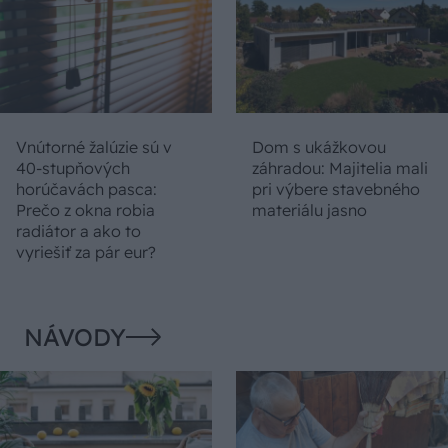
Vnútorné žalúzie sú v
Dom s ukážkovou
40-stupňových
záhradou: Majitelia mali
horúčavách pasca:
pri výbere stavebného
Prečo z okna robia
materiálu jasno
radiátor a ako to
vyriešiť za pár eur?
NÁVODY