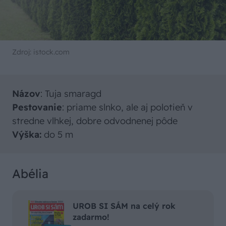
Zdroj: istock.com
Názov
: Tuja smaragd
Pestovanie
: priame slnko, ale aj polotieň v
stredne vlhkej, dobre odvodnenej pôde
Výška:
do 5 m
Abélia
UROB SI SÁM na celý rok
zadarmo!