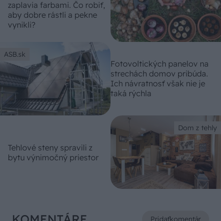
zaplavia farbami. Čo robiť,
aby dobre rástli a pekne
vynikli?
ASB.sk
Fotovoltických panelov na
strechách domov pribúda.
Ich návratnosť však nie je
taká rýchla
Dom z tehly
Tehlové steny spravili z
bytu výnimočný priestor
KOMENTÁRE
Pridať
komentár