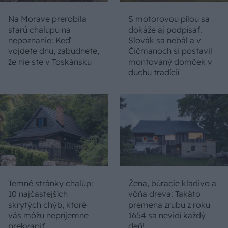
Na Morave prerobila
S motorovou pílou sa
starú chalupu na
dokáže aj podpísať.
nepoznanie: Keď
Slovák sa nebál a v
vojdete dnu, zabudnete,
Čičmanoch si postavil
že nie ste v Toskánsku
montovaný domček v
duchu tradícií
Temné stránky chalúp:
Žena, búracie kladivo a
10 najčastejších
vôňa dreva: Takáto
skrytých chýb, ktoré
premena zrubu z roku
vás môžu nepríjemne
1654 sa nevidí každý
prekvapiť
deň!