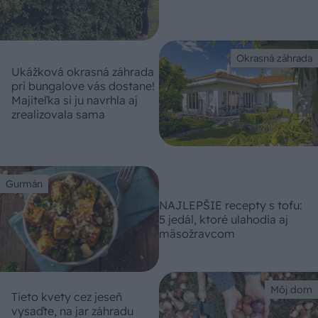
Okrasná záhrada
Ukážková okrasná záhrada
pri bungalove vás dostane!
Majiteľka si ju navrhla aj
zrealizovala sama
Gurmán
NAJLEPŠIE recepty s tofu:
5 jedál, ktoré ulahodia aj
mäsožravcom
Môj dom
Tieto kvety cez jeseň
vysaďte, na jar záhradu