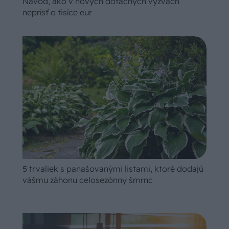
Návod, ako v nových dotačných výzvach
neprísť o tisíce eur
5 trvaliek s panašovanými listami, ktoré dodajú
vášmu záhonu celosezónny šmrnc