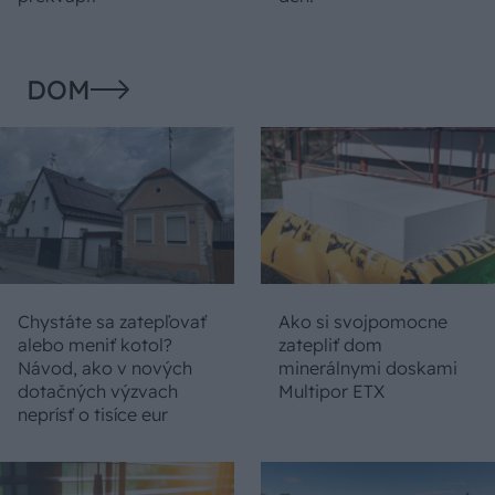
DOM
Chystáte sa zatepľovať
Ako si svojpomocne
alebo meniť kotol?
zatepliť dom
Návod, ako v nových
minerálnymi doskami
dotačných výzvach
Multipor ETX
neprísť o tisíce eur