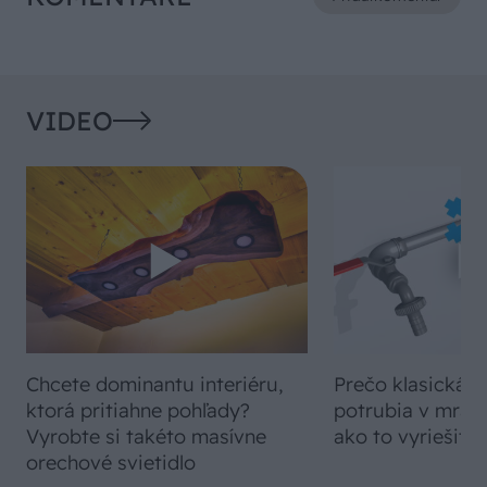
VIDEO
Chcete dominantu interiéru,
Prečo klasická iz
ktorá pritiahne pohľady?
potrubia v mrazo
Vyrobte si takéto masívne
ako to vyriešiť r
orechové svietidlo