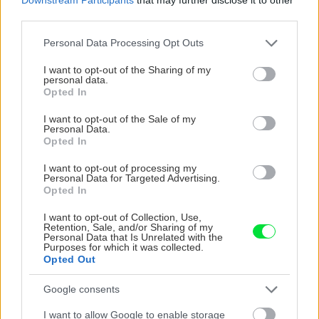
third parties.
Please note that this website/app uses one or more Google
Kríková ruža
Personal Data Processing Opt Outs
services and may gather and store information including but
not limited to your visit or usage behaviour. You may click to
I want to opt-out of the Sharing of my
Jedným z najjednoduchších druhov ruží na
personal data.
grant or deny consent to Google and its third-party tags to
Opted In
pestovanie je kríková ruža. Tieto húževnaté
use your data for below specified purposes in below Google
consent section.
kráľovné kvetov spájajú mnohé z tých
I want to opt-out of the Sale of my
Personal Data.
najlepších vlastností ruží. Napríklad kríkové
Opted In
ruže sú často silne odolné voči chorobám a
I want to opt-out of processing my
Personal Data for Targeted Advertising.
niektoré druhy sa aj najjednoduchšie orezávajú.
Opted In
Ale aj keby ste ich neorezali, budú kvitnúť ako
I want to opt-out of Collection, Use,
divé. Stačí len venovať troška pozornosti ich
Retention, Sale, and/or Sharing of my
Personal Data that Is Unrelated with the
zazimovaniu. Vysadiť ich môžete prakticky
Purposes for which it was collected.
kedykoľvek, pokiaľ nie je zamrznutá pôda.
Opted Out
Google consents
I want to allow Google to enable storage