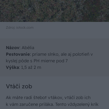
Zdroj: istock.com
Názov
: Abélia
Pestovanie
: priame slnko, ale aj polotieň v
kyslej pôde s PH mierne pod 7
Výška
: 1,5 až 2 m
Vtáči zob
Ak máte radi štebot vtákov, vtáčí zob ich
k vám zaručene priláka. Tento vždyzelený krík