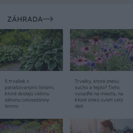
ZÁHRADA
5 trvaliek s
Trvalky, ktoré znesú
panašovanými listami,
sucho a teplo? Tieto
ktoré dodajú vášmu
vysaďte na miesta, na
záhonu celosezónny
ktoré slnko svieti celý
šmrnc
deň