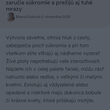
zaručia súkromie a prežijú aj tuhé
mrazy
Bianca Gubová
-
2. novembra 2023
Vytvoria závetrie, stlmia hluk z cesty,
zabezpečia pocit súkromia a pri tom
všetkom ešte stíhajú aj nádherne vyzerať.
Živé ploty nepotrebujú veľa starostlivosti.
Nájdete ich v celej palete farieb, môžu rásť
nahusto alebo redšie, s veľkými či malými
kvetmi. Existujú aj vždyzelené alebo
opadavé a niektoré majú dokonca bobule
či krásne kvety, ktoré prilákajú motýle.