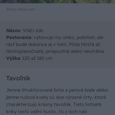
Zdroj: istock.com
Názov
: Vtáči zob
Pestovanie
: vyhovuje mu slnko, polotieň, ale
rásť bude dokonca aj v tieni. Pôda hlinitá až
hlinitopiesočnatá, priepustná alebo neutrálna
Výška
: 120 až 180 cm
Tavoľník
Jemne štruktúrované lístie a penivé biele alebo
jemne ružové kvety sú dve výrazné črty, ktoré
charakterizujú krásny tavoľník. Tieto listnaté
kríky rastú veľmi husto, čo z nich robí