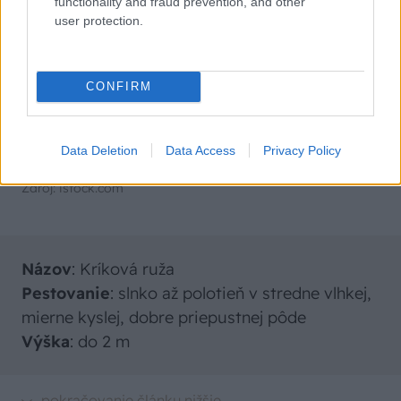
functionality and fraud prevention, and other
user protection.
CONFIRM
Data Deletion
Data Access
Privacy Policy
Zdroj: istock.com
Názov
: Kríková ruža
Pestovanie
: slnko až polotieň v stredne vlhkej,
mierne kyslej, dobre priepustnej pôde
Výška
: do 2 m