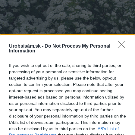
Urobsisám.sk -
Do Not Process My Personal
Information
If you wish to opt-out of the sale, sharing to third parties, or
processing of your personal or sensitive information for
targeted advertising by us, please use the below opt-out
Zdroj: istock.com
section to confirm your selection. Please note that after your
opt-out request is processed you may continue seeing
interest-based ads based on personal information utilized by
us or personal information disclosed to third parties prior to
Názov
: Tavoľník
your opt-out. You may separately opt-out of the further
Pestovanie
: slnko alebo polotieň v štandardnej
disclosure of your personal information by third parties on the
IAB’s list of downstream participants. This information may
úrodnej pôde
also be disclosed by us to third parties on the
IAB’s List of
Výška
: do 2 m
Downstream Participants
that may further disclose it to other