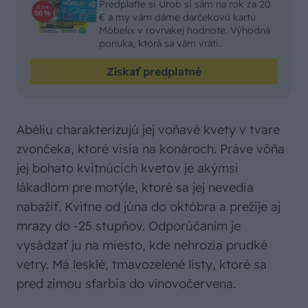
Predplaťte si Urob si sám na rok za 20
€ a my vám dáme darčekovú kartu
Möbelix v rovnakej hodnote. Výhodná
ponuka, ktorá sa vám vráti.
Získať predplatné
Abéliu charakterizujú jej voňavé kvety v tvare
zvončeka, ktoré visia na konároch. Práve vôňa
jej bohato kvitnúcich kvetov je akýmsi
lákadlom pre motýle, ktoré sa jej nevedia
nabažiť. Kvitne od júna do októbra a prežije aj
mrazy do -25 stupňov. Odporúčaním je
vysádzať ju na miesto, kde nehrozia prudké
vetry. Má lesklé, tmavozelené listy, ktoré sa
pred zimou sfarbia do vínovočervena.