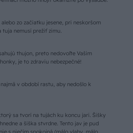
r, alebo zo začiatku jesene, pri neskoršom
 tuja nemusí prežiť zimu.
sahujú thujon, preto nedovoľte Vašim
onky, je to zdraviu nebezpečné!
, najmä v období rastu, aby nedošlo k
torý sa tvorí na tujách ku koncu jari. Šišky
hnedne a šiška stvrdne. Tento jav je pud
nie s niečím spokojná (málo vlahy, málo