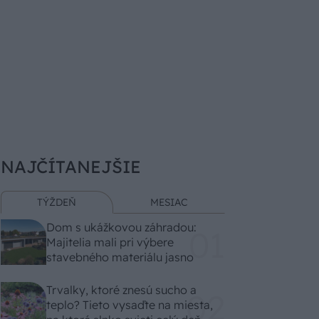
NAJČÍTANEJŠIE
TÝŽDEŇ
MESIAC
Dom s ukážkovou záhradou:
Majitelia mali pri výbere
stavebného materiálu jasno
Trvalky, ktoré znesú sucho a
teplo? Tieto vysaďte na miesta,