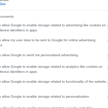
Out
is ZÁHRADA rok zadarmo!
consents
gazín Záhrada za 20 € a dostanete darčekovú
o allow Google to enable storage related to advertising like cookies on
 ľubovolný nákup v rovnakej hodnote.
evice identifiers in apps.
Získať predplatné
o allow my user data to be sent to Google for online advertising
s.
to allow Google to send me personalized advertising.
e 40 – 60 cm, kratšia vzdialenosť je
o allow Google to enable storage related to analytics like cookies on
evice identifiers in apps.
o allow Google to enable storage related to functionality of the website
sypte cca 3-5 cm vyššie, pretože bude
o allow Google to enable storage related to personalization.
o allow Google to enable storage related to security, including