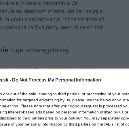
chováva aj v zime a neopadáva. Je
ahuje na slnečnom mieste, ale darí sa jej aj
ná na pôdu a zavlažovanie, ročne narastie až
 využívaná na živé ploty, nemusí sa strihať.
nie
tuje smaragdovej
:
atám „ocikávaľ“ stromčeky, je to častá
a zasiahnutých vetvičiek, odporúčame ich
.sk -
Do Not Process My Personal Information
to opt-out of the sale, sharing to third parties, or processing of your per
formation for targeted advertising by us, please use the below opt-out s
r selection. Please note that after your opt-out request is processed y
yšiam atď. Ľahko môžu podhrabať tuje a
eing interest-based ads based on personal information utilized by us or
.
disclosed to third parties prior to your opt-out. You may separately opt-
losure of your personal information by third parties on the IAB’s list of