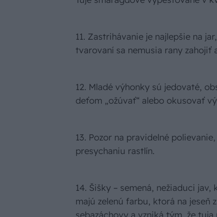
11. Zastrihávanie je najlepšie na ja
tvarovaní sa nemusia rany zahojiť a
12. Mladé výhonky sú jedovaté, ob
deťom „ožúvať“ alebo okusovať výh
13. Pozor na pravidelné polievanie
presychaniu rastlín.
14. Šišky – semená, nežiaduci jav, k
majú zelenú farbu, ktorá na jeseň z
sebazáchovy a vzniká tým, že tuja 