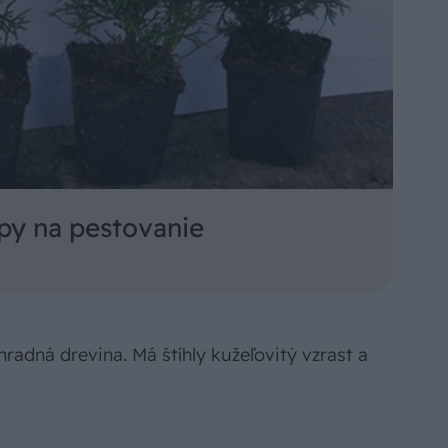
ipy na pestovanie
radná drevina. Má štíhly kužeľovitý vzrast a