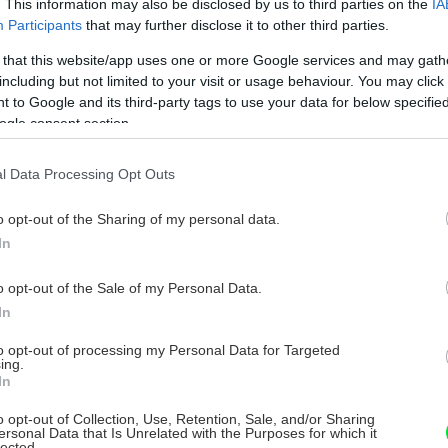
. This information may also be disclosed by us to third parties on the
IA
Participants
that may further disclose it to other third parties.
polotieň, v totálnom tieni rastú veľmi
 that this website/app uses one or more Google services and may gath
including but not limited to your visit or usage behaviour. You may click 
 to Google and its third-party tags to use your data for below specifi
ogle consent section.
rálnu pôdu najlepšie PH 3,5 – 5,5.
l Data Processing Opt Outs
tuju smaragd
do ílu alebo inej ťažkej
o opt-out of the Sharing of my personal data.
prá a priedušná pôda, aj piesčitá pôda je
In
je dostatočne kvalitná pôda, možno pôdu
o opt-out of the Sale of my Personal Data.
ubstrátu. Keď je pôda v mieste výsadby
In
listvú drážku o minimálnej hĺbke 50 cm a
mala mať aj drenáž pre odvod prebytočnej
to opt-out of processing my Personal Data for Targeted
ing.
eňových systémov. Ak si s výsadbou neviete
In
o opt-out of Collection, Use, Retention, Sale, and/or Sharing
ersonal Data that Is Unrelated with the Purposes for which it
lected.