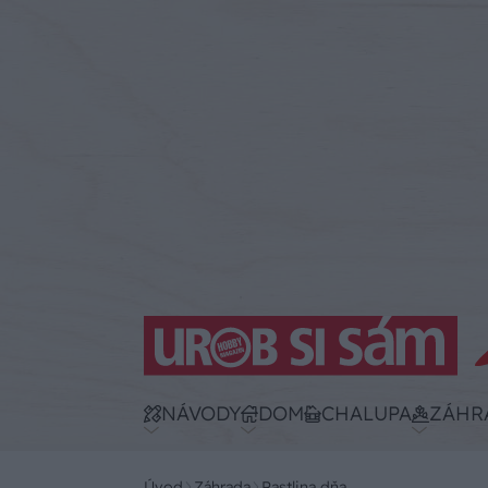
NÁVODY
DOM
CHALUPA
ZÁHR
Úvod
Záhrada
Rastlina dňa