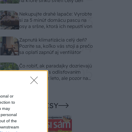
na ktoré slnko svieti celý deň
Nekupujte drahé lapače: Vyrobte
si za 5 minút domácu pascu na
osy a sršne, ktorá ich nepustí von
Zapnutá klimatizácia celý deň?
Pozrite sa, koľko vás stojí a prečo
sa oplatí zapnúť aj ventilátor
Čo robiť, ak paradajky dozrievajú
pomaly? Trik s odlisťovaním
funguje aj cez leto, ale pozor na
chyby
sonal or
ection to
NAŠE ČASOPISY
ou may
 personal
out of the
 downstream