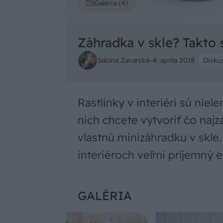
Galéria (4)
Záhradka v skle? Takto s
Sabína Zavarská
-
4. apríla 2018
Diskus
Rastlinky v interiéri sú niel
nich chcete vytvoriť čo najz
vlastnú minizáhradku v skle. 
interiéroch veľmi príjemný e
GALÉRIA