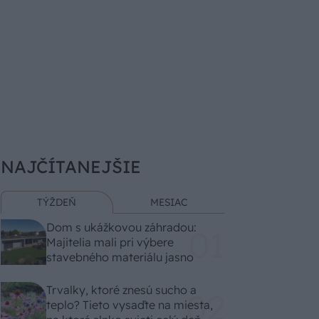
NAJČÍTANEJŠIE
TÝŽDEŇ
MESIAC
Dom s ukážkovou záhradou:
Majitelia mali pri výbere
stavebného materiálu jasno
Trvalky, ktoré znesú sucho a
teplo? Tieto vysaďte na miesta,