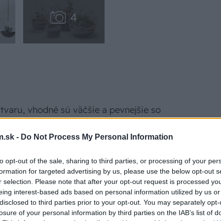
tvaru, vhodné sú väčšie a pevnejšie so
môžete vyskúšať aj zaváraninové fľaše ako
.sk -
Do Not Process My Personal Information
ného skla,
to opt-out of the sale, sharing to third parties, or processing of your per
formation for targeted advertising by us, please use the below opt-out s
vyberajte si druhy, ktoré vyžadujú približne
r selection. Please note that after your opt-out request is processed y
eing interest-based ads based on personal information utilized by us or
disclosed to third parties prior to your opt-out. You may separately opt-
 pomáha udržiavať vodu,
losure of your personal information by third parties on the IAB’s list of