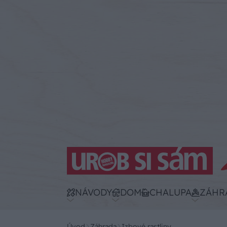
NÁVODY
DOM
CHALUPA
ZÁHR
Úvod
Záhrada
Izbové rastliny