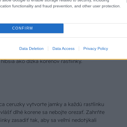
cation functionality and fraud prevention, and other user protection.
CONFIRM
ezabúdajte na to, že si vyžadujú aj špeciálnu
Data Deletion
Data Access
Privacy Policy
ľko, koľko si vyžadujú korene rastlín, aby
 hlbšia ako dĺžka koreňov rastlinky.
ca ceruzky vytvorte jamky a každú rastlinku
vlášť dlhé korene sa nebojte orezať. Zahrňte
linky zasadiť tak, aby sa veľmi nedotýkali