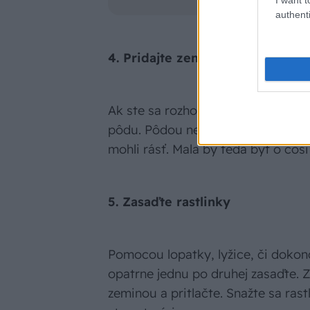
authenti
4. Pridajte zeminu
Ak ste sa rozhodli pre sukulenty, n
pôdu. Pôdou nešetrite, dajte jej to
mohli rásť. Mala by teda byť o čosi
5. Zasaďte rastlinky
Pomocou lopatky, lyžice, či dokon
opatrne jednu po druhej zasaďte. Z
zeminou a pritlačte. Snažte sa rast