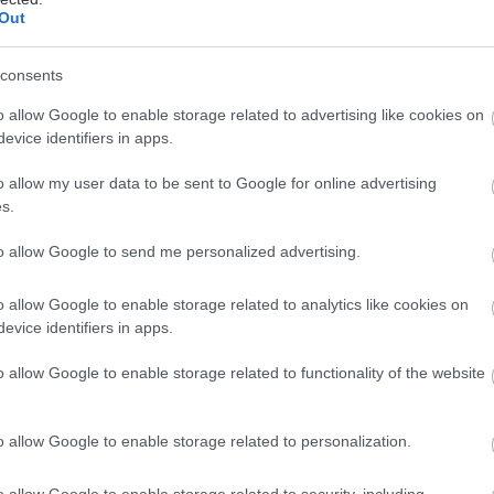
Out
y kamienkov by mala byť podľa veľkosti
centimetrov.
consents
o allow Google to enable storage related to advertising like cookies on
 uhlie existuje vo forme malých granúl
evice identifiers in apps.
e ho veľa, len toľko, aby ste zakryli
o allow my user data to be sent to Google for online advertising
u vášho malého rastlinného sveta a udrží pod
s.
né nežiaduce pachy.
to allow Google to send me personalized advertising.
o allow Google to enable storage related to analytics like cookies on
evice identifiers in apps.
a celý rok zadarmo!
ob si sám na rok za 20 € a my vám dáme
o allow Google to enable storage related to functionality of the website
Möbelix v rovnakej hodnote. Výhodná ponuka,
i.
o allow Google to enable storage related to personalization.
Získať predplatné
o allow Google to enable storage related to security, including