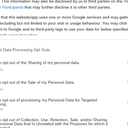
. This information may also be disclosed by us to third parties on the
IA
Participants
that may further disclose it to other third parties.
 that this website/app uses one or more Google services and may gath
including but not limited to your visit or usage behaviour. You may click 
 to Google and its third-party tags to use your data for below specifi
ogle consent section.
l Data Processing Opt Outs
o opt-out of the Sharing of my personal data.
In
o opt-out of the Sale of my Personal Data.
obu
, v ktorej terárium vytvoríte. Umyte ju,
In
čenia, vysušte. Vytvorte si predstavu, ako
to opt-out of processing my Personal Data for Targeted
ing.
ráriu.
In
o opt-out of Collection, Use, Retention, Sale, and/or Sharing
ersonal Data that Is Unrelated with the Purposes for which it
ré budú odvodňovacou vrstvou. Okrem
lected.