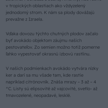
v tropických oblastiach ako vždyzelený
jednodomý strom. K nám sa plody dovážajú
prevažne z Izraela.
Vďaka dovozu týchto chutných plodov začalo
byť avokádo objektom záujmu našich
pestovateľov. Zo semien možno totiž pomerne
ľahko vypestovať okrasnú izbovú rastlinu.
V našich podmienkach avokádo vytvára nízky
ker a darí sa mu všade tam, kde rastie
napríklad citrónovník. Znáša mrazy – 3 až – 4
°C. Listy sú elipsovité až vajcovité, svetlo- až
tmavozelené, neopadavé, lesklé.