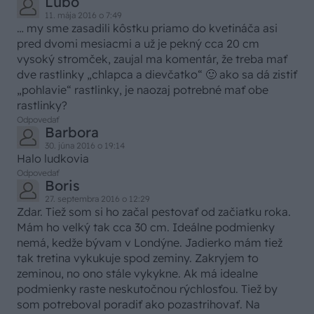
Ľubo
11. mája 2016 o 7:49
… my sme zasadili kôstku priamo do kvetináča asi
pred dvomi mesiacmi a už je pekný cca 20 cm
vysoký stromček, zaujal ma komentár, že treba mať
dve rastlinky „chlapca a dievčatko“ 🙂 ako sa dá zistiť
„pohlavie“ rastlinky, je naozaj potrebné mať obe
rastlinky?
Odpovedať
Barbora
30. júna 2016 o 19:14
Halo ludkovia
Odpovedať
Boris
27. septembra 2016 o 12:29
Zdar. Tiež som si ho začal pestovať od začiatku roka.
Mám ho velký tak cca 30 cm. Ideálne podmienky
nemá, kedže bývam v Londýne. Jadierko mám tiež
tak tretina vykukuje spod zeminy. Zakryjem to
zeminou, no ono stále vykykne. Ak má idealne
podmienky raste neskutočnou rýchlosťou. Tiež by
som potreboval poradiť ako pozastrihovať. Na