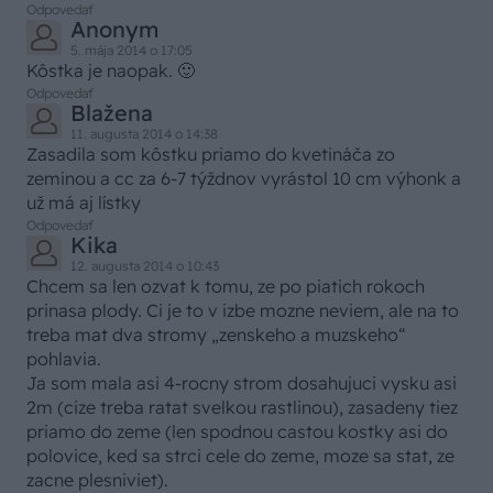
Odpovedať
Anonym
5. mája 2014 o 17:05
Kôstka je naopak. 🙂
Odpovedať
Blažena
11. augusta 2014 o 14:38
Zasadila som kôstku priamo do kvetináča zo
zeminou a cc za 6-7 týždnov vyrástol 10 cm výhonk a
už má aj lístky
Odpovedať
Kika
12. augusta 2014 o 10:43
Chcem sa len ozvat k tomu, ze po piatich rokoch
prinasa plody. Ci je to v izbe mozne neviem, ale na to
treba mat dva stromy „zenskeho a muzskeho“
pohlavia.
Ja som mala asi 4-rocny strom dosahujuci vysku asi
2m (cize treba ratat svelkou rastlinou), zasadeny tiez
priamo do zeme (len spodnou castou kostky asi do
polovice, ked sa strci cele do zeme, moze sa stat, ze
zacne plesniviet).