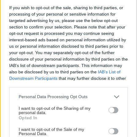
If you wish to opt-out of the sale, sharing to third parties, or
Chystáte sa zavárať kápiu? Táto chyba ju
processing of your personal or sensitive information for
premení na nevábne mäkkú hmotu
targeted advertising by us, please use the below opt-out
section to confirm your selection. Please note that after your
opt-out request is processed you may continue seeing
interest-based ads based on personal information utilized by
Zelenina a ovocie
us or personal information disclosed to third parties prior to
your opt-out. You may separately opt-out of the further
Avokádo
disclosure of your personal information by third parties on the
IAB’s list of downstream participants. This information may
also be disclosed by us to third parties on the
IAB’s List of
Downstream Participants
that may further disclose it to other
third parties.
Izbové rastliny
Od jadra až po rastlinu: Ako
Please note that this website/app uses one or more Google
Personal Data Processing Opt Outs
si doma vypestovať
services and may gather and store information including but
avokádo a akú starostlivosť
not limited to your visit or usage behaviour. You may click to
I want to opt-out of the Sharing of my
strom potrebuje
personal data.
grant or deny consent to Google and its third-party tags to
Opted In
use your data for below specified purposes in below Google
consent section.
I want to opt-out of the Sale of my
Izbové rastliny
Personal Data.