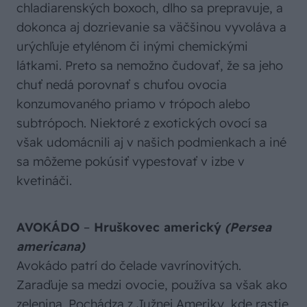
chladiarenských boxoch, dlho sa prepravuje, a
dokonca aj dozrievanie sa väčšinou vyvoláva a
urýchľuje etylénom či inými chemickými
látkami. Preto sa nemožno čudovať, že sa jeho
chuť nedá porovnať s chuťou ovocia
konzumovaného priamo v trópoch alebo
subtrópoch. Niektoré z exotických ovocí sa
však udomácnili aj v našich podmienkach a iné
sa môžeme pokúsiť vypestovať v izbe v
kvetináči.
AVOKÁDO
–
Hruškovec americký
(Persea
americana)
Avokádo patrí do čelade vavrínovitých.
Zaraďuje sa medzi ovocie, používa sa však ako
zelenina. Pochádza z Južnej Ameriky, kde rastie