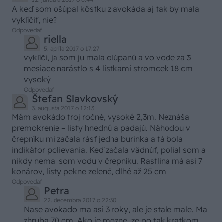
A keď som ošúpal kôstku z avokáda aj tak by mala
vyklíčiť, nie?
Odpovedať
riella
5. apríla 2017 o 17:27
vyklíči, ja som ju mala olúpanú a vo vode za 3
mesiace narástlo s 4 listkami stromcek 18 cm
vysoký
Odpovedať
Štefan Slavkovský
3. augusta 2017 o 12:13
Mám avokádo troj ročné, vysoké 2,3m. Neznáša
premokrenie – listy hnednú a padajú. Náhodou v
črepníku mi začala rásť jedna burinka a tá bola
indikátor polievania. Keď začala vädnúť, polial som a
nikdy nemal som vodu v črepníku. Rastlina má asi 7
konárov, listy pekne zelené, dlhé až 25 cm.
Odpovedať
Petra
22. decembra 2017 o 22:30
Nase avokado ma asi 3 roky, ale je stale male. Ma
zhruba 70 cm. Ako je mozne, ze po tak kratkom