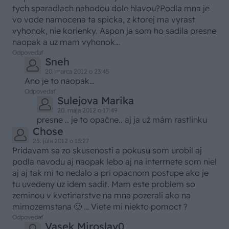
tych sparadlach nahodou dole hlavou?Podla mna je
vo vode namocena ta spicka, z ktorej ma vyrast
vyhonok, nie korienky. Aspon ja som ho sadila presne
naopak a uz mam vyhonok…
Odpovedať
Sneh
20. marca 2012 o 23:45
Ano je to naopak…
Odpovedať
Sulejova Marika
20. mája 2012 o 17:49
presne .. je to opačne.. aj ja už mám rastlinku
Chose
25. júla 2012 o 13:27
Pridavam sa zo skusenosti a pokusu som urobil aj
podla navodu aj naopak lebo aj na interrnete som niel
aj aj tak mi to nedalo a pri opacnom postupe ako je
tu uvedeny uz idem sadit. Mam este problem so
zeminou v kvetinarstve na mna pozerali ako na
mimozemstana 🙂 … Viete mi niekto pomoct ?
Odpovedať
Vasek Miroslav0