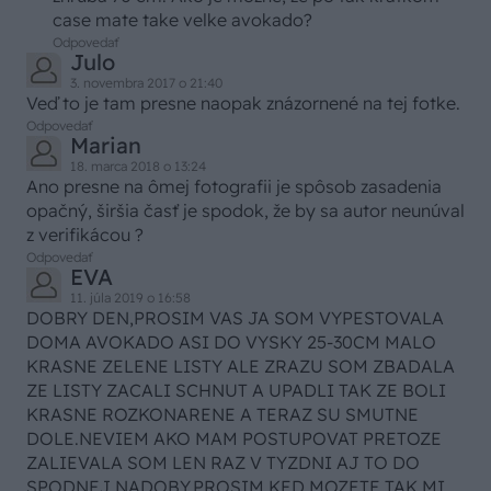
case mate take velke avokado?
Odpovedať
Julo
3. novembra 2017 o 21:40
Veď to je tam presne naopak znázornené na tej fotke.
Odpovedať
Marian
18. marca 2018 o 13:24
Ano presne na ômej fotografii je spôsob zasadenia
opačný, širšia časť je spodok, že by sa autor neunúval
z verifikácou ?
Odpovedať
EVA
11. júla 2019 o 16:58
DOBRY DEN,PROSIM VAS JA SOM VYPESTOVALA
DOMA AVOKADO ASI DO VYSKY 25-30CM MALO
KRASNE ZELENE LISTY ALE ZRAZU SOM ZBADALA
ZE LISTY ZACALI SCHNUT A UPADLI TAK ZE BOLI
KRASNE ROZKONARENE A TERAZ SU SMUTNE
DOLE.NEVIEM AKO MAM POSTUPOVAT PRETOZE
ZALIEVALA SOM LEN RAZ V TYZDNI AJ TO DO
SPODNEJ NADOBY.PROSIM KED MOZETE TAK MI