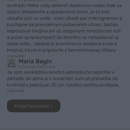
avokado treba vzdy zalievat dazdovou vodou inak sa
objavi zhnednutie a opadavanie listov, je to koli
obsahu soli vo vode , staci obsah par mikrogramov a
postupne sa pravidelnym polievanim otravi, taktiez
nepouzivat hnojiva ani so stopovym mnozstvom soli
a pozor aj na kompost do ktoreho sa vyhadzovali aj
slane jedla… idealna je kombinacia dazdova voda a
hnojiva, ktore si pripravite z fermentovanej zihlavy
Odpovedať
Maria Bagin
4. februára 2022 o 3:06
Ja som avokádovu kostko jednoducho zapichla v
zahrade do zeme a v novembri som už presadila do
kvetináča peknú,asi 30 cm vysokú rastlinu avokada.
Odpovedať