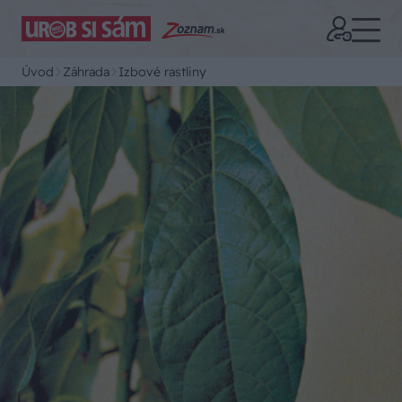
Úvod
Záhrada
Izbové rastliny