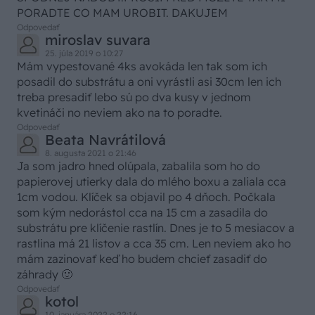
PORADTE CO MAM UROBIT. DAKUJEM
Odpovedať
miroslav suvara
25. júla 2019 o 10:27
Mám vypestované 4ks avokáda len tak som ich
posadil do substrátu a oni vyrástli asi 30cm len ich
treba presadiť lebo sú po dva kusy v jednom
kvetináči no neviem ako na to poradte.
Odpovedať
Beata Navrátilová
8. augusta 2021 o 21:46
Ja som jadro hned olúpala, zabalila som ho do
papierovej utierky dala do mlého boxu a zaliala cca
1cm vodou. Klíček sa objavil po 4 dňoch. Počkala
som kým nedorástol cca na 15 cm a zasadila do
substrátu pre klíčenie rastlín. Dnes je to 5 mesiacov a
rastlina má 21 listov a cca 35 cm. Len neviem ako ho
mám zazinovať keď ho budem chcieť zasadiť do
záhrady 🙂
Odpovedať
kotol
10. januára 2022 o 22:16