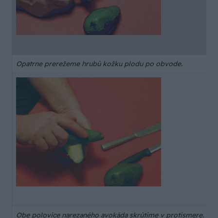
Opatrne prerežeme hrubú kožku plodu po obvode.
Obe polovice narezaného avokáda skrútime v protismere.