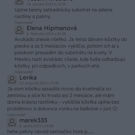
24. januára 2013 o 16:03
Uplne bezny zahradnicky substrat na zelene
rastliny a palmy.
Odpovedať
Elena Hipmanová
6. februára 2014 o 21:38
Avokádo znesie všetko. Ja teraz dávam kôstky do
piesko a za 5 mesiacov vyklíčia, potom ich aj s
pieskom presadím do substrátu na kvety. V
Mexiku rasti avokádo všade, kde ľudia odhadzujú
kôstky. pri odpadkoch, v parkoch atd.
Odpovedať
Lenka
22. augusta 2012 o 9:08
Ja som kôstku zasadila rovno do kvetináča so
zeminou a síce to trvalo asi 2 mesiace, ale mám
doma krásnu rastlinku – vyklíčila kôstka úplne bez
problémov a dokonca vonku na balkóne v júni 🙂
Odpovedať
marek335
8. apríla 2013 o 14:08
hehe pekny návod semiačko hore p……