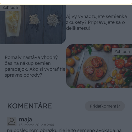
Záhrada
Aj vy vyhadzujete semienka
z cukety? Pripravujete sa o
delikatesu!
Záhrada
Pomaly nastáva vhodný
čas na nákup semien
paradajok. Ako si vybrať tie
správne odrody?
KOMENTÁRE
Pridať
komentár
maja
15. marca 2012 o 2:44
na poslednom obrazku nie je to semeno avokada na