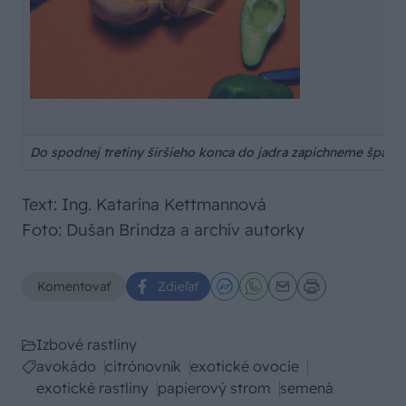
Do spodnej tretiny širšieho konca do jadra zapichneme špárad
Text: Ing. Katarína Kettmannová
Foto: Dušan Brindza a archív autorky
Komentovať
Zdieľať
Izbové rastliny
avokádo
citrónovník
exotické ovocie
exotické rastliny
papierový strom
semená