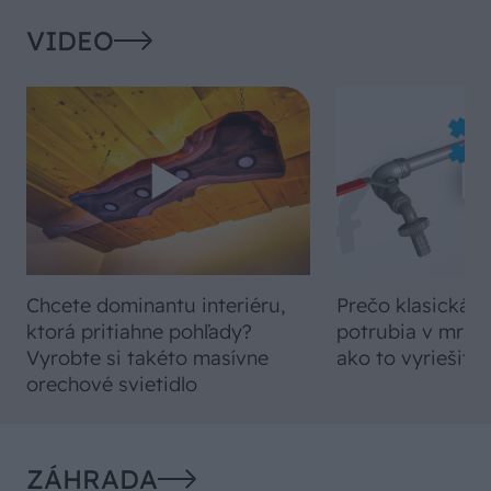
VIDEO
Chcete dominantu interiéru,
Prečo klasická iz
ktorá pritiahne pohľady?
potrubia v mrazo
Vyrobte si takéto masívne
ako to vyriešiť r
orechové svietidlo
ZÁHRADA