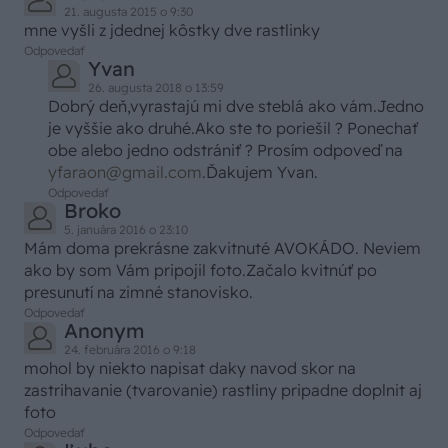
21. augusta 2015 o 9:30
mne vyšli z jdednej kôstky dve rastlinky
Odpovedať
Yvan
26. augusta 2018 o 13:59
Dobrý deň,vyrastajú mi dve steblá ako vám.Jedno
je vyššie ako druhé.Ako ste to poriešil ? Ponechať
obe alebo jedno odstrániť ? Prosím odpoveď na
yfaraon@gmail.com
.Ďakujem Yvan.
Odpovedať
Broko
5. januára 2016 o 23:10
Mám doma prekrásne zakvitnuté AVOKÁDO. Neviem
ako by som Vám pripojil foto.Začalo kvitnúť po
presunutí na zimné stanovisko.
Odpovedať
Anonym
24. februára 2016 o 9:18
mohol by niekto napisat daky navod skor na
zastrihavanie (tvarovanie) rastliny pripadne doplnit aj
foto
Odpovedať