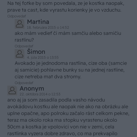
Na tej fotke by som povedala, ze je kostka naopak,
prave ta cast, kde vyrastu korienky je vo vzduchu.
Odpovedať
Martina
18. februára 2015 o 14:52
ako mám vedieť či mám samčiu alebo samičiu
rastlinu?
Odpovedať
Šimon
4. júla 2015 o 13:55
Avokado je jednodoma rastlina, cize oba (samcie
aj samicie) pohlavne bunky su na jednej rastline,
cize netreba mat dva stromy.
Odpovedať
Anonym
22. októbra 2014 o 12:53
ano aj ja som zasadila podla vasho návodu
avokádovu kostku ale naopak nie ako na obrázku ale
uplne opačne, apo polroku začalo rást celkom pekne,
teraz ma okolo roka ma stopku vyrastenu okolo
50cm a kostka je vpolovici von nie v zemi, cela
rastlinka vyzera dobre zdravo, co ma prekvapilo