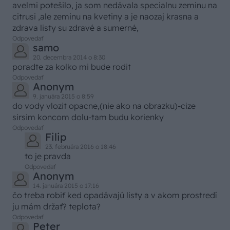
avelmi potešilo, ja som nedávala specialnu zeminu na
citrusi ,ale zeminu na kvetiny a je naozaj krasna a
zdrava listy su zdravé a sumerné,
Odpovedať
samo
20. decembra 2014 o 8:30
poradte za kolko mi bude rodit
Odpovedať
Anonym
9. januára 2015 o 8:59
do vody vlozit opacne,(nie ako na obrazku)-cize
sirsim koncom dolu-tam budu korienky
Odpovedať
Filip
23. februára 2016 o 18:46
to je pravda
Odpovedať
Anonym
14. januára 2015 o 17:16
čo treba robiť ked opadávajú listy a v akom prostredí
ju mám držať? teplota?
Odpovedať
Peter