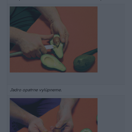
Jadro opatrne vylúpneme.