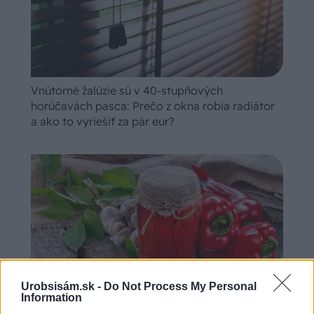
Vnútorné žalúzie sú v 40-stupňových
horúčavách pasca: Prečo z okna robia radiátor
a ako to vyriešiť za pár eur?
Urobsisám.sk -
Do Not Process My Personal
Information