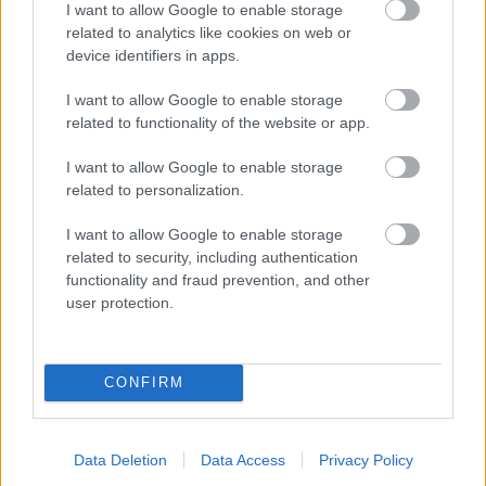
I want to allow Google to enable storage
Aktuality
related to analytics like cookies on web or
Najnovší Urob si sám!
device identifiers in apps.
Marcové vydanie je v
predaji! Čítajte: Záhradný
I want to allow Google to enable storage
kozub
related to functionality of the website or app.
I want to allow Google to enable storage
related to personalization.
Záhrada
I want to allow Google to enable storage
Výsevy zo zelovocu: 15
related to security, including authentication
exotických rastlín, ktoré si
functionality and fraud prevention, and other
môžete vypestovať doma
user protection.
Môj dom
CONFIRM
Alokázie sú pýchou
domácnosti, mnohé druhy
zháňajú aj zberatelia! Ako
sa o ne správne starať?
Data Deletion
Data Access
Privacy Policy