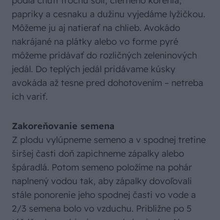
podľa chuti trochu soli, čierneho korenia,
papriky a cesnaku a dužinu vyjedáme lyžičkou.
Môžeme ju aj natierať na chlieb. Avokádo
nakrájané na plátky alebo vo forme pyré
môžeme pridávať do rozličných zeleninových
jedál. Do teplých jedál pridávame kúsky
avokáda až tesne pred dohotovením – netreba
ich variť.
Zakoreňovanie semena
Z plodu vylúpneme semeno a v spodnej tretine
širšej časti doň zapichneme zápalky alebo
špáradlá. Potom semeno položíme na pohár
naplnený vodou tak, aby zápalky dovoľovali
stále ponorenie jeho spodnej časti vo vode a
2/3 semena bolo vo vzduchu. Približne po 5