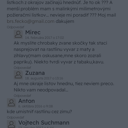
lístkoch z okrajov začínajú hnednúť. Je to ok ??? A
menší problém mam s malinkými milimetrovými
požieračmi listkov… nevieje mi poradiť ??? Moj mail
brs.fecko@gmail.com
ďakujem
Odpovedať
Mirec
14. februára 2017 o 17:02
Ak myslite chrobaky zvane skočky tak staci
nasprejovat na rastlinu vyvar z maty a
zihlavy(mam oskusane,mne skoro zozrali
papriku). Niekto tvrdi vyvar z tabaku,kavu.
Odpovedať
Zuzana
18. augusta 2017 o 13:16
Aj mne okraje listov hnednu, tiez neviem preco.
Nikto vam neodpovadal…
Odpovedať
Anton
6. októbra 2016 o 9:08
kde umistniť rastlinu cez zimu?
Odpovedať
Vojtech Suchmann
12. januára 2017 o 6:44