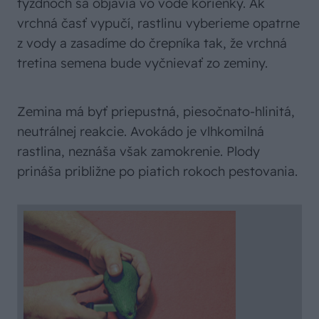
týždňoch sa objavia vo vode korienky. Ak
vrchná časť vypučí, rastlinu vyberieme opatrne
z vody a zasadíme do črepníka tak, že vrchná
tretina semena bude vyčnievať zo zeminy.
Zemina má byť priepustná, piesočnato-hlinitá,
neutrálnej reakcie. Avokádo je vlhkomilná
rastlina, neznáša však zamokrenie. Plody
prináša približne po piatich rokoch pestovania.