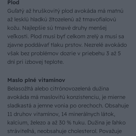
Plod
Guľatý až hruškovitý plod avokáda má matnú
až lesklú hladkú žltozelenú až tmavofialovú
kožu. Najlepšie sú tmavé druhy menšej
veľkosti. Plod musí byť celkom zrelý a musí sa
zjavne poddávať tlaku prstov. Nezrelé avokádo
však bez problémov dozrie v priebehu 3 až 5
dní pri izbovej teplote.
Maslo plné vitamínov
Belasožltá alebo citrónovozelená dužina
avokáda má maslovitú konzistenciu, je mierne
sladkastá a jemne vonia po orechoch. Obsahuje
11 druhov vitamínov, 14 minerálnych látok,
kalcium, železo a až 30 % tuku. Dužina je ľahko
stráviteľná, neobsahuje cholesterol. Považuje