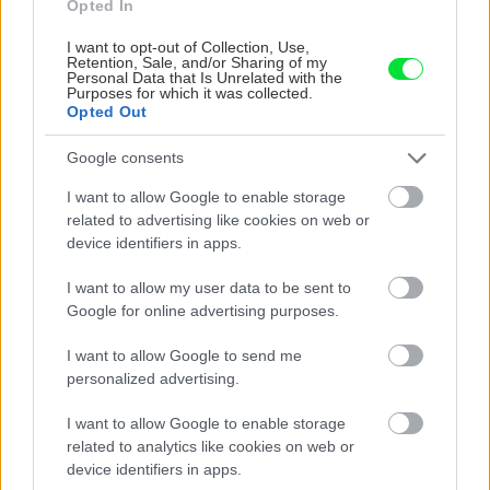
Opted In
šmrnc
deň
I want to opt-out of Collection, Use,
Retention, Sale, and/or Sharing of my
Personal Data that Is Unrelated with the
Purposes for which it was collected.
Opted Out
Google consents
I want to allow Google to enable storage
related to advertising like cookies on web or
device identifiers in apps.
Nemusí to byť len
Môže aspirín zachrániť
levanduľa! 7 fialových
ochabnuté izbové
I want to allow my user data to be sent to
krások, ktoré rozžiaria
rastliny? Pravda vás
Google for online advertising purposes.
vašu záhradu
možno prekvapí
I want to allow Google to send me
personalized advertising.
CHALUPA
I want to allow Google to enable storage
related to analytics like cookies on web or
device identifiers in apps.