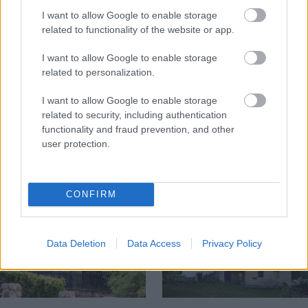
I want to allow Google to enable storage
related to functionality of the website or app.
I want to allow Google to enable storage
related to personalization.
Na Morave prerobila
S motorovou pílou sa
I want to allow Google to enable storage
starú chalupu na
dokáže aj podpísať.
related to security, including authentication
nepoznanie: Keď
Slovák sa nebál a v
functionality and fraud prevention, and other
vojdete dnu, zabudnete,
Čičmanoch si postavil
user protection.
že nie ste v Toskánsku
montovaný domček v
duchu tradícií
CONFIRM
Data Deletion
Data Access
Privacy Policy