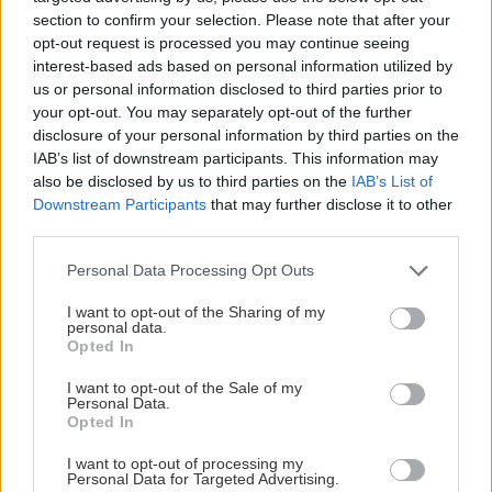
doba schnutia tak 15 minut , k tomu vodotesné s
vám ušetria čas v stavebninách aj pri práci
section to confirm your selection. Please note that after your
Žiadne čapovanie alebo zadlabávanie, všetko len na
kryštálikou. A rozdiel - schnutie a zretie. Nič?
opt-out request is processed you may continue seeing
čínske skrutky. Alternatíva slovenskej IKEI - čo sa týka
interest-based ads based on personal information utilized by
pevnosti. Autor si nedal veľa námahy s remeselným
Záhradné ležadlá v obchodoch sú predražené. Toto si
us or personal information disclosed to third parties prior to
spracovaním, škoda. No lepšie než ten odpad z DTD
vyrobíte pod 140 eur a je oveľa pohodlnejšie!
your opt-out. You may separately opt-out of the further
predávaný v Kauflande alebo Lídli.
disclosure of your personal information by third parties on the
IAB’s list of downstream participants. This information may
ZÁHRADA
also be disclosed by us to third parties on the
IAB’s List of
Downstream Participants
that may further disclose it to other
third parties.
Please note that this website/app uses one or more Google
Personal Data Processing Opt Outs
services and may gather and store information including but
not limited to your visit or usage behaviour. You may click to
I want to opt-out of the Sharing of my
personal data.
grant or deny consent to Google and its third-party tags to
Opted In
use your data for below specified purposes in below Google
consent section.
I want to opt-out of the Sale of my
Personal Data.
5 trvaliek s
Trvalky, ktoré znesú
Opted In
panašovanými listami,
sucho a teplo? Tieto
ktoré dodajú vášmu
vysaďte na miesta, na
I want to opt-out of processing my
Personal Data for Targeted Advertising.
záhonu celosezónny
ktoré slnko svieti celý