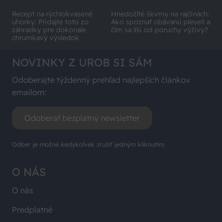
Recept na rýchlokvasené
Hnedožlté škvrny na rajčinách:
uhorky: Pridajte toto zo
Ako spoznať obávanú pleseň a
záhradky pre dokonale
čím sa líši od poruchy výživy?
chrumkavý výsledok
NOVINKY Z UROB SI SÁM
Odoberajte týždenný prehľad najlepších článkov
emailom:
Odoberať bezplatný newsletter
Odber je možné kedykoľvek zrušiť jedným kliknutím.
O NÁS
O nás
Predplatné