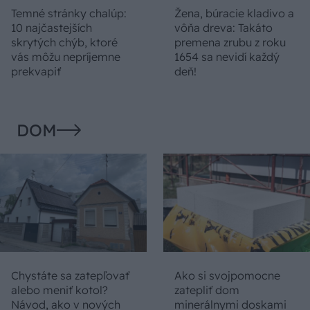
Temné stránky chalúp:
Žena, búracie kladivo a
10 najčastejších
vôňa dreva: Takáto
skrytých chýb, ktoré
premena zrubu z roku
vás môžu nepríjemne
1654 sa nevidí každý
prekvapiť
deň!
DOM
Chystáte sa zatepľovať
Ako si svojpomocne
alebo meniť kotol?
zatepliť dom
Návod, ako v nových
minerálnymi doskami