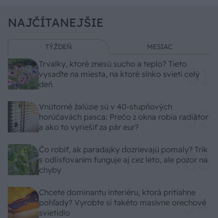
NAJČÍTANEJŠIE
TÝŽDEŇ
MESIAC
Trvalky, ktoré znesú sucho a teplo? Tieto
vysaďte na miesta, na ktoré slnko svieti celý
deň
Vnútorné žalúzie sú v 40-stupňových
horúčavách pasca: Prečo z okna robia radiátor
a ako to vyriešiť za pár eur?
Čo robiť, ak paradajky dozrievajú pomaly? Trik
s odlisťovaním funguje aj cez leto, ale pozor na
chyby
Chcete dominantu interiéru, ktorá pritiahne
pohľady? Vyrobte si takéto masívne orechové
svietidlo