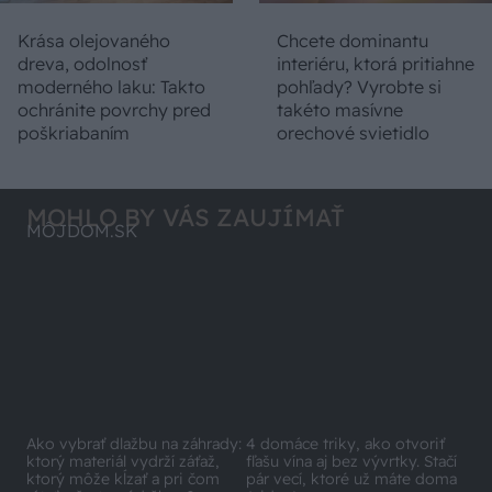
Krása olejovaného
Chcete dominantu
dreva, odolnosť
interiéru, ktorá pritiahne
moderného laku: Takto
pohľady? Vyrobte si
ochránite povrchy pred
takéto masívne
poškriabaním
orechové svietidlo
MOHLO BY VÁS ZAUJÍMAŤ
MÔJDOM.SK
Ako vybrať dlažbu na záhrady:
ktorý materiál vydrží záťaž,
4 domáce triky, ako otvoriť
ktorý môže kĺzať a pri čom
fľašu vína aj bez vývrtky. Stačí
rátať s častou údržbou?
pár vecí, ktoré už máte doma
(video)