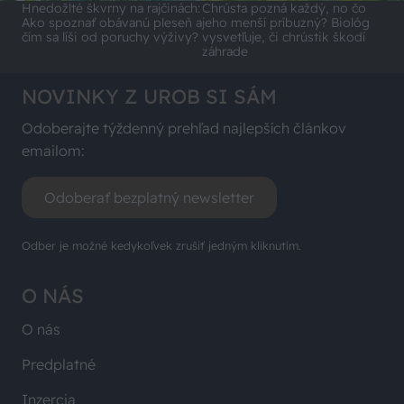
Hnedožlté škvrny na rajčinách:
Chrústa pozná každý, no čo
Ako spoznať obávanú pleseň a
jeho menší príbuzný? Biológ
čím sa líši od poruchy výživy?
vysvetľuje, či chrústik škodí
záhrade
NOVINKY Z UROB SI SÁM
Odoberajte týždenný prehľad najlepších článkov
emailom:
Odoberať bezplatný newsletter
Odber je možné kedykoľvek zrušiť jedným kliknutím.
O NÁS
O nás
Predplatné
Inzercia