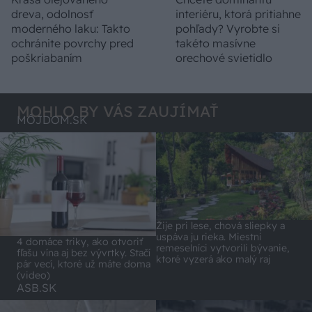
dreva, odolnosť
interiéru, ktorá pritiahne
moderného laku: Takto
pohľady? Vyrobte si
ochránite povrchy pred
takéto masívne
poškriabaním
orechové svietidlo
MOHLO BY VÁS ZAUJÍMAŤ
MÔJDOM.SK
Žije pri lese, chová sliepky a
uspáva ju rieka. Miestni
4 domáce triky, ako otvoriť
remeselníci vytvorili bývanie,
fľašu vína aj bez vývrtky. Stačí
ktoré vyzerá ako malý raj
pár vecí, ktoré už máte doma
(video)
ASB.SK