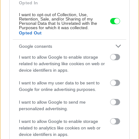
Opted In
I want to opt-out of Collection, Use,
Retention, Sale, and/or Sharing of my
Personal Data that Is Unrelated with the
KDE SA DISKUTUJE
Purposes for which it was collected.
Opted Out
Ja som to riešil tieniacimi závesmi v interieri.Je to
pohoda.
Google consents
Vnútorné žalúzie sú v 40-stupňových horúčavách pasca:
I want to allow Google to enable storage
Prečo z okna robia radiátor a ako to vyriešiť za pár eur?
Akurát ten problém doma riešime na oknách z južnej
related to advertising like cookies on web or
strany. Pravdepodobne pôjdeme do vonkajšieho
device identifiers in apps.
tienenia na spôsob markízy 250x150cm. Čínsky
Vnútorné žalúzie sú v 40-stupňových horúčavách pasca:
predajcovia idú okolo 100 eur kus.
Prečo z okna robia radiátor a ako to vyriešiť za pár eur?
I want to allow my user data to be sent to
Bros sprej necaka kym osa vypije moje pivo. Zaroven
Google for online advertising purposes.
nasmrdi cele hniezdo a neostane tam nic zive. Vasa
pasca naucinke moc efektivne. Skor pritiahne slimaky
Nekupujte drahé lapače: Vyrobte si za 5 minút domácu
I want to allow Google to send me
pascu na osy a sršne, ktorá ich nepustí von
personalized advertising.
Ten článok mal takú výpovednú hodnotu ako učivo pre
3 ročník základnej školy. To fakt? AI alebo nejaka kniha
I want to allow Google to enable storage
z VŠ? Dnešné rychlotvrdnuce malty - pevnosť 40 Mpa a
Viete, kedy použiť akú maltu? Spoznajte rozdiely, ktoré
related to analytics like cookies on web or
doba schnutia tak 15 minut , k tomu vodotesné s
vám ušetria čas v stavebninách aj pri práci
device identifiers in apps.
Žiadne čapovanie alebo zadlabávanie, všetko len na
kryštálikou. A rozdiel - schnutie a zretie. Nič?