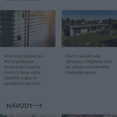
Vnútorné žalúzie sú v
Dom s ukážkovou
40-stupňových
záhradou: Majitelia mali
horúčavách pasca:
pri výbere stavebného
Prečo z okna robia
materiálu jasno
radiátor a ako to
vyriešiť za pár eur?
NÁVODY