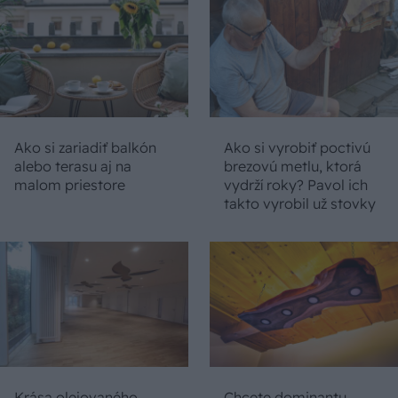
Ako si zariadiť balkón
Ako si vyrobiť poctivú
alebo terasu aj na
brezovú metlu, ktorá
malom priestore
vydrží roky? Pavol ich
takto vyrobil už stovky
Krása olejovaného
Chcete dominantu