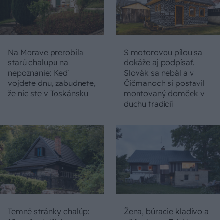
Na Morave prerobila
S motorovou pílou sa
starú chalupu na
dokáže aj podpísať.
nepoznanie: Keď
Slovák sa nebál a v
vojdete dnu, zabudnete,
Čičmanoch si postavil
že nie ste v Toskánsku
montovaný domček v
duchu tradícií
Temné stránky chalúp:
Žena, búracie kladivo a