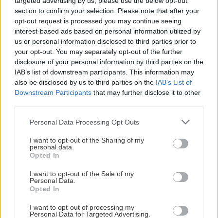
targeted advertising by us, please use the below opt-out
pohľady? Vyrobte si takéto masívne orechové
section to confirm your selection. Please note that after your
svietidlo
opt-out request is processed you may continue seeing
interest-based ads based on personal information utilized by
us or personal information disclosed to third parties prior to
your opt-out. You may separately opt-out of the further
NAŠE ČASOPISY
disclosure of your personal information by third parties on the
IAB’s list of downstream participants. This information may
also be disclosed by us to third parties on the
IAB’s List of
Downstream Participants
that may further disclose it to other
third parties.
Please note that this website/app uses one or more Google
Personal Data Processing Opt Outs
services and may gather and store information including but
not limited to your visit or usage behaviour. You may click to
I want to opt-out of the Sharing of my
personal data.
grant or deny consent to Google and its third-party tags to
Opted In
use your data for below specified purposes in below Google
consent section.
I want to opt-out of the Sale of my
Personal Data.
Opted In
UROB SI SÁM 7-8/2026
I want to opt-out of processing my
Personal Data for Targeted Advertising.