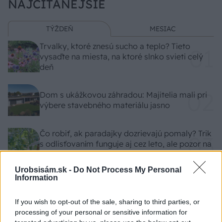
NAJČÍTANEJŠIE
TÝŽDEŇ
MESIAC
Trvalky, ktoré znesú sucho a teplo? Tieto
vysaďte na miesta, na ktoré slnko svieti celý
deň
Dom s ukážkovou záhradou: Majitelia mali pri
výbere stavebného materiálu jasno
Čo robiť, ak paradajky dozrievajú pomaly? Trik
s odlisťovaním funguje aj cez leto, ale pozor na
chyby
Urobsisám.sk -
Do Not Process My Personal
Nekupujte drahé lapače: Vyrobte si za 5 minút
Information
domácu pascu na osy a sršne, ktorá ich
nepustí von
If you wish to opt-out of the sale, sharing to third parties, or
processing of your personal or sensitive information for
Chcete dominantu interiéru, ktorá pritiahne