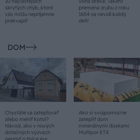
10 najčastejších
vôňa dreva: Takáto
skrytých chýb, ktoré
premena zrubu z roku
vás môžu nepríjemne
1654 sa nevidí každý
prekvapiť
deň!
DOM
Chystáte sa zatepľovať
Ako si svojpomocne
alebo meniť kotol?
zatepliť dom
Návod, ako v nových
minerálnymi doskami
dotačných výzvach
Multipor ETX
neprísť o tisíce eur