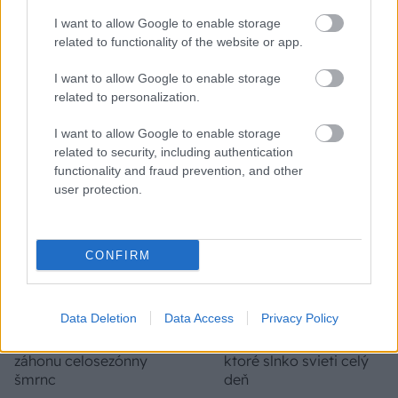
čínske skrutky. Alternatíva slovenskej IKEI - čo sa týka
I want to allow Google to enable storage
pevnosti. Autor si nedal veľa námahy s remeselným
Záhradné ležadlá v obchodoch sú predražené. Toto si
related to functionality of the website or app.
spracovaním, škoda. No lepšie než ten odpad z DTD
vyrobíte pod 140 eur a je oveľa pohodlnejšie!
predávaný v Kauflande alebo Lídli.
I want to allow Google to enable storage
related to personalization.
ZÁHRADA
I want to allow Google to enable storage
related to security, including authentication
functionality and fraud prevention, and other
user protection.
CONFIRM
5 trvaliek s
Trvalky, ktoré znesú
Data Deletion
Data Access
Privacy Policy
panašovanými listami,
sucho a teplo? Tieto
ktoré dodajú vášmu
vysaďte na miesta, na
záhonu celosezónny
ktoré slnko svieti celý
šmrnc
deň