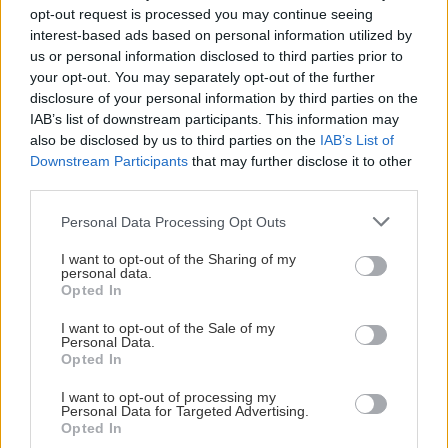
Žiadne čapovanie alebo zadlabávanie, všetko len na
kryštálikou. A rozdiel - schnutie a zretie. Nič?
opt-out request is processed you may continue seeing
čínske skrutky. Alternatíva slovenskej IKEI - čo sa týka
interest-based ads based on personal information utilized by
pevnosti. Autor si nedal veľa námahy s remeselným
Záhradné ležadlá v obchodoch sú predražené. Toto si
us or personal information disclosed to third parties prior to
spracovaním, škoda. No lepšie než ten odpad z DTD
vyrobíte pod 140 eur a je oveľa pohodlnejšie!
your opt-out. You may separately opt-out of the further
predávaný v Kauflande alebo Lídli.
disclosure of your personal information by third parties on the
IAB’s list of downstream participants. This information may
ZÁHRADA
also be disclosed by us to third parties on the
IAB’s List of
Downstream Participants
that may further disclose it to other
third parties.
Please note that this website/app uses one or more Google
Personal Data Processing Opt Outs
services and may gather and store information including but
not limited to your visit or usage behaviour. You may click to
I want to opt-out of the Sharing of my
personal data.
grant or deny consent to Google and its third-party tags to
Opted In
use your data for below specified purposes in below Google
consent section.
I want to opt-out of the Sale of my
Personal Data.
5 trvaliek s
Trvalky, ktoré znesú
Opted In
panašovanými listami,
sucho a teplo? Tieto
ktoré dodajú vášmu
vysaďte na miesta, na
I want to opt-out of processing my
Personal Data for Targeted Advertising.
záhonu celosezónny
ktoré slnko svieti celý
Opted In
šmrnc
deň