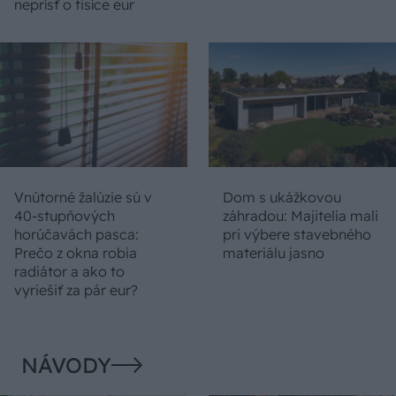
neprísť o tisíce eur
Vnútorné žalúzie sú v
Dom s ukážkovou
40-stupňových
záhradou: Majitelia mali
horúčavách pasca:
pri výbere stavebného
Prečo z okna robia
materiálu jasno
radiátor a ako to
vyriešiť za pár eur?
NÁVODY