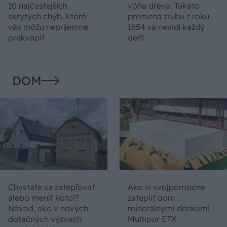
10 najčastejších
vôňa dreva: Takáto
skrytých chýb, ktoré
premena zrubu z roku
vás môžu nepríjemne
1654 sa nevidí každý
prekvapiť
deň!
DOM
Chystáte sa zatepľovať
Ako si svojpomocne
alebo meniť kotol?
zatepliť dom
Návod, ako v nových
minerálnymi doskami
dotačných výzvach
Multipor ETX