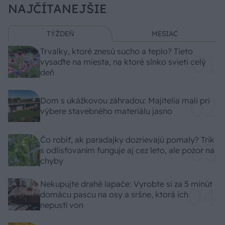
NAJČÍTANEJŠIE
TÝŽDEŇ
MESIAC
Trvalky, ktoré znesú sucho a teplo? Tieto
vysaďte na miesta, na ktoré slnko svieti celý
deň
Dom s ukážkovou záhradou: Majitelia mali pri
výbere stavebného materiálu jasno
Čo robiť, ak paradajky dozrievajú pomaly? Trik
s odlisťovaním funguje aj cez leto, ale pozor na
chyby
Nekupujte drahé lapače: Vyrobte si za 5 minút
domácu pascu na osy a sršne, ktorá ich
nepustí von