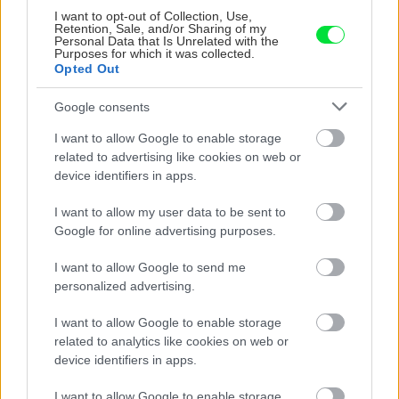
I want to opt-out of Collection, Use,
Retention, Sale, and/or Sharing of my
Personal Data that Is Unrelated with the
Purposes for which it was collected.
Opted Out
Google consents
I want to allow Google to enable storage
related to advertising like cookies on web or
device identifiers in apps.
Nemusí to byť len
Môže aspirín zachrániť
levanduľa! 7 fialových
ochabnuté izbové
I want to allow my user data to be sent to
krások, ktoré rozžiaria
rastliny? Pravda vás
Google for online advertising purposes.
vašu záhradu
možno prekvapí
I want to allow Google to send me
personalized advertising.
CHALUPA
I want to allow Google to enable storage
related to analytics like cookies on web or
device identifiers in apps.
I want to allow Google to enable storage