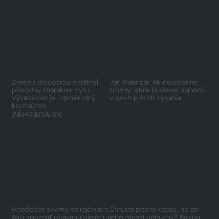
Zmenili dispozíciu a odkryli
Ján Palenčár: Ak neurobíme
pôvodný charakter bytu.
zmeny, stále budeme najhorší
Výsledkom je interiér plný
v dostupnosti bývania
kontrastov
ZÁHRADA.SK
Hnedožlté škvrny na rajčinách:
Chrústa pozná každý, no čo
Ako spoznať obávanú pleseň a
jeho menší príbuzný? Biológ