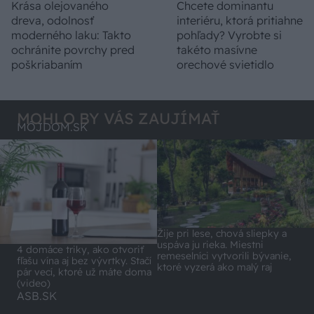
Krása olejovaného
Chcete dominantu
dreva, odolnosť
interiéru, ktorá pritiahne
moderného laku: Takto
pohľady? Vyrobte si
ochránite povrchy pred
takéto masívne
poškriabaním
orechové svietidlo
MOHLO BY VÁS ZAUJÍMAŤ
MÔJDOM.SK
Žije pri lese, chová sliepky a
uspáva ju rieka. Miestni
4 domáce triky, ako otvoriť
remeselníci vytvorili bývanie,
fľašu vína aj bez vývrtky. Stačí
ktoré vyzerá ako malý raj
pár vecí, ktoré už máte doma
(video)
ASB.SK