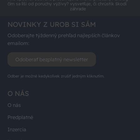
čím sa líši od poruchy výživy?
vysvetľuje, či chrústik škodí
záhrade
NOVINKY Z UROB SI SÁM
Odoberajte týždenný prehľad najlepších článkov
emailom:
Odoberať bezplatný newsletter
Odber je možné kedykoľvek zrušiť jedným kliknutím.
O NÁS
O nás
Predplatné
Inzercia