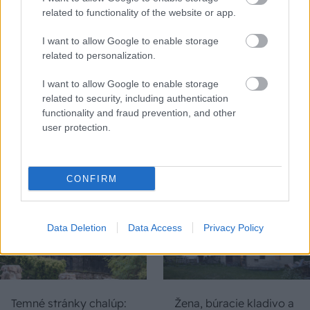
related to functionality of the website or app.
I want to allow Google to enable storage
related to personalization.
Na Morave prerobila
S motorovou pílou sa
I want to allow Google to enable storage
starú chalupu na
dokáže aj podpísať.
related to security, including authentication
nepoznanie: Keď
Slovák sa nebál a v
functionality and fraud prevention, and other
vojdete dnu, zabudnete,
Čičmanoch si postavil
user protection.
že nie ste v Toskánsku
montovaný domček v
duchu tradícií
CONFIRM
Data Deletion
Data Access
Privacy Policy
Temné stránky chalúp:
Žena, búracie kladivo a