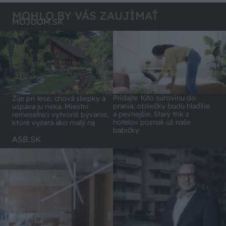
MOHLO BY VÁS ZAUJÍMAŤ
MÔJDOM.SK
Pridajte túto surovinu do
Žije pri lese, chová sliepky a
prania, obliečky budú hladšie
uspáva ju rieka. Miestni
a pevnejšie. Starý trik z
remeselníci vytvorili bývanie,
hotelov poznali už naše
ktoré vyzerá ako malý raj
babičky
ASB.SK