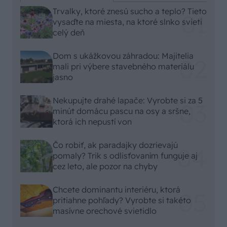
Trvalky, ktoré znesú sucho a teplo? Tieto
vysaďte na miesta, na ktoré slnko svieti
celý deň
Dom s ukážkovou záhradou: Majitelia
mali pri výbere stavebného materiálu
jasno
Nekupujte drahé lapače: Vyrobte si za 5
minút domácu pascu na osy a sršne,
ktorá ich nepustí von
Čo robiť, ak paradajky dozrievajú
pomaly? Trik s odlisťovaním funguje aj
cez leto, ale pozor na chyby
Chcete dominantu interiéru, ktorá
pritiahne pohľady? Vyrobte si takéto
masívne orechové svietidlo