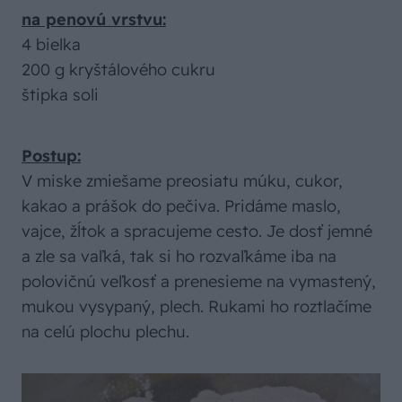
na penovú vrstvu:
4 bielka
200 g kryštálového cukru
štipka soli
Postup:
V miske zmiešame preosiatu múku, cukor,
kakao a prášok do pečiva. Pridáme maslo,
vajce, žĺtok a spracujeme cesto. Je dosť jemné
a zle sa vaľká, tak si ho rozvaľkáme iba na
polovičnú veľkosť a prenesieme na vymastený,
mukou vysypaný, plech. Rukami ho roztlačíme
na celú plochu plechu.