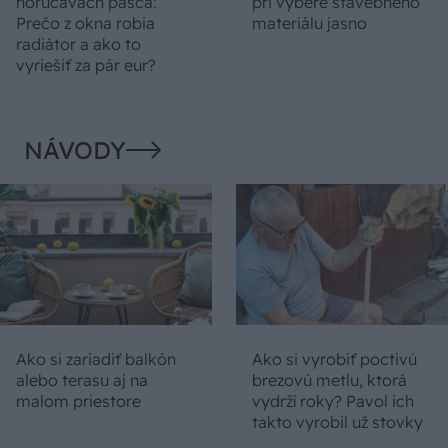
horúčavách pasca:
pri výbere stavebného
Prečo z okna robia
materiálu jasno
radiátor a ako to
vyriešiť za pár eur?
NÁVODY
Ako si zariadiť balkón
Ako si vyrobiť poctivú
alebo terasu aj na
brezovú metlu, ktorá
malom priestore
vydrží roky? Pavol ich
takto vyrobil už stovky