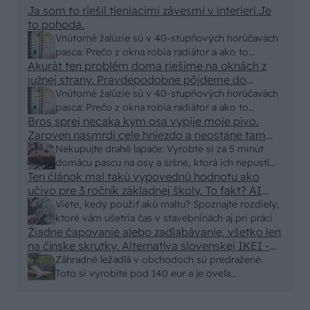
Ja som to riešil tieniacimi závesmi v interieri.Je
to pohoda.
Vnútorné žalúzie sú v 40-stupňových horúčavách
pasca: Prečo z okna robia radiátor a ako to
Akurát ten problém doma riešime na oknách z
vyriešiť za pár eur?
južnej strany. Pravdepodobne pôjdeme do
vonkajšieho tienenia na spôsob markízy
Vnútorné žalúzie sú v 40-stupňových horúčavách
250x150cm. Čínsky predajcovia idú okolo 100
pasca: Prečo z okna robia radiátor a ako to
eur kus.
Bros sprej necaka kym osa vypije moje pivo.
vyriešiť za pár eur?
Zaroven nasmrdi cele hniezdo a neostane tam
nic zive. Vasa pasca naucinke moc efektivne.
Nekupujte drahé lapače: Vyrobte si za 5 minút
Skor pritiahne slimaky
domácu pascu na osy a sršne, ktorá ich nepustí
Ten článok mal takú výpovednú hodnotu ako
von
učivo pre 3 ročník základnej školy. To fakt? AI
alebo nejaka kniha z VŠ? Dnešné rychlotvrdnuce
Viete, kedy použiť akú maltu? Spoznajte rozdiely,
malty - pevnosť 40 Mpa a doba schnutia tak 15
ktoré vám ušetria čas v stavebninách aj pri práci
minut , k tomu vodotesné s kryštálikou. A rozdiel
Žiadne čapovanie alebo zadlabávanie, všetko len
na čínske skrutky. Alternatíva slovenskej IKEI -
- schnutie a zretie. Nič?
čo sa týka pevnosti. Autor si nedal veľa námahy s
Záhradné ležadlá v obchodoch sú predražené.
remeselným spracovaním, škoda. No lepšie než
Toto si vyrobíte pod 140 eur a je oveľa
ten odpad z DTD predávaný v Kauflande alebo
pohodlnejšie!
Lídli.