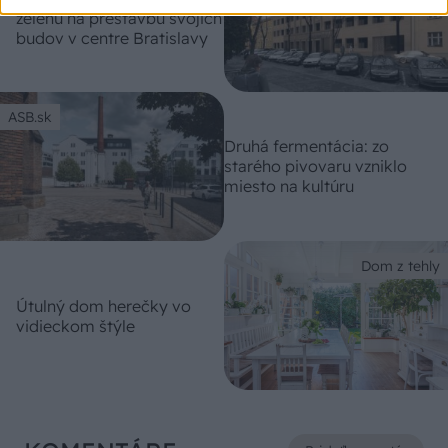
zelenú na prestavbu svojich
budov v centre Bratislavy
ASB.sk
Druhá fermentácia: zo
starého pivovaru vzniklo
miesto na kultúru
Dom z tehly
Útulný dom herečky vo
vidieckom štýle