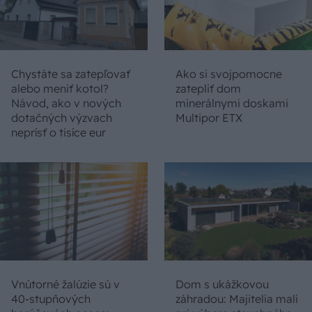
Chystáte sa zatepľovať
Ako si svojpomocne
alebo meniť kotol?
zatepliť dom
Návod, ako v nových
minerálnymi doskami
dotačných výzvach
Multipor ETX
neprísť o tisíce eur
Vnútorné žalúzie sú v
Dom s ukážkovou
40-stupňových
záhradou: Majitelia mali