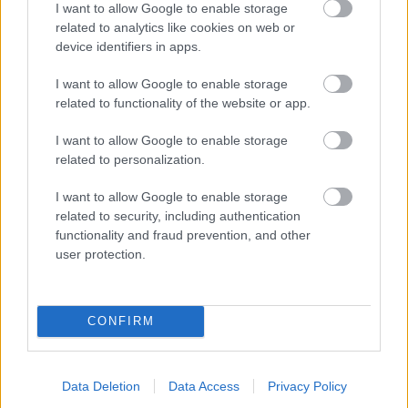
mrveničku aj omáčku
I want to allow Google to enable storage
related to analytics like cookies on web or
device identifiers in apps.
Recepty
I want to allow Google to enable storage
Naučte sa tieto triky na
related to functionality of the website or app.
skladovanie a potraviny
vám vydržia dlhšie čerstvé
I want to allow Google to enable storage
related to personalization.
I want to allow Google to enable storage
related to security, including authentication
ASB.sk
functionality and fraud prevention, and other
Rekonštrukcia Bierovských
user protection.
mostov finišuje. Cestu pri
Trenčíne sprístupnia
motoristom o pol roka skôr
CONFIRM
ASB.sk
Data Deletion
Data Access
Privacy Policy
Triumf Ivana Kmotríka.
Známy podnikateľ dostal