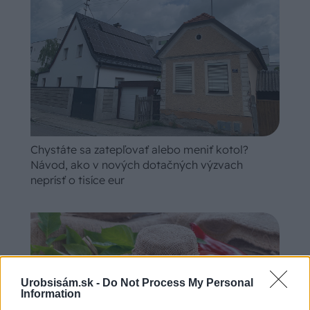
Chystáte sa zatepľovať alebo meniť kotol?
Návod, ako v nových dotačných výzvach
neprísť o tisíce eur
Urobsisám.sk -
Do Not Process My Personal
Information