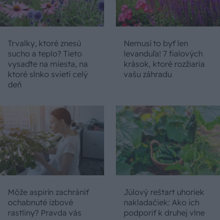
Trvalky, ktoré znesú
Nemusí to byť len
sucho a teplo? Tieto
levanduľa! 7 fialových
vysaďte na miesta, na
krások, ktoré rozžiaria
ktoré slnko svieti celý
vašu záhradu
deň
Môže aspirín zachrániť
Júlový reštart uhoriek
ochabnuté izbové
nakladačiek: Ako ich
rastliny? Pravda vás
podporiť k druhej vlne