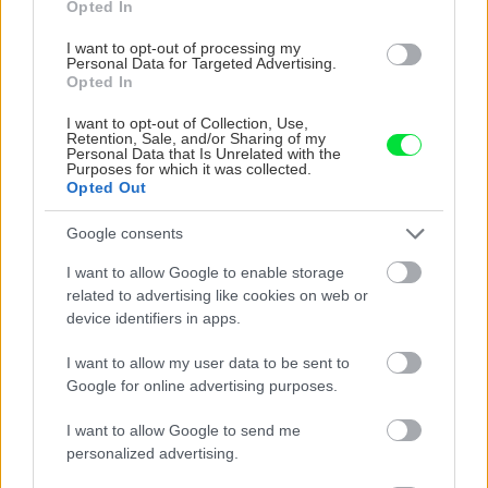
Opted In
I want to opt-out of processing my
Personal Data for Targeted Advertising.
Recepty
Opted In
Šťavnatý rebarborový
I want to opt-out of Collection, Use,
koláč s tvarohom a
Retention, Sale, and/or Sharing of my
lahodnou penou
Personal Data that Is Unrelated with the
Purposes for which it was collected.
Opted Out
Google consents
Recepty
Paprika nemusí byť len
I want to allow Google to enable storage
plnená! Vyskúšajte tieto tri
related to advertising like cookies on web or
zaujímavé jedlá z čerstvej
device identifiers in apps.
papriky
I want to allow my user data to be sent to
Google for online advertising purposes.
Recepty
Zo sliviek nemusíte robiť
I want to allow Google to send me
len koláč! Vyskúšajte
personalized advertising.
fantastický slivkový džem,