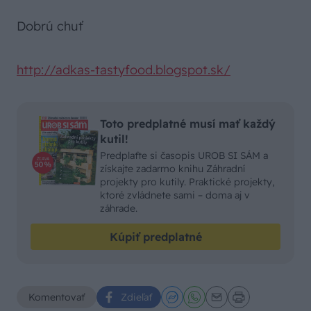
Dobrú chuť
http://adkas-tastyfood.blogspot.sk/
Toto predplatné musí mať každý
kutil!
Predplaťte si časopis UROB SI SÁM a
získajte zadarmo knihu Záhradní
projekty pro kutily. Praktické projekty,
ktoré zvládnete sami – doma aj v
záhrade.
Kúpiť predplatné
Komentovať
Zdieľať