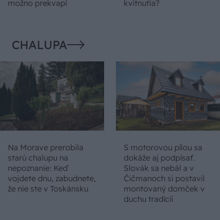
možno prekvapí
kvitnutia?
CHALUPA
Na Morave prerobila
S motorovou pílou sa
starú chalupu na
dokáže aj podpísať.
nepoznanie: Keď
Slovák sa nebál a v
vojdete dnu, zabudnete,
Čičmanoch si postavil
že nie ste v Toskánsku
montovaný domček v
duchu tradícií