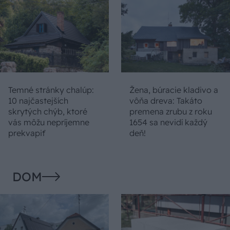
Temné stránky chalúp:
Žena, búracie kladivo a
10 najčastejších
vôňa dreva: Takáto
skrytých chýb, ktoré
premena zrubu z roku
vás môžu nepríjemne
1654 sa nevidí každý
prekvapiť
deň!
DOM