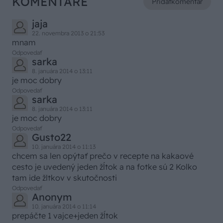
KOMENTÁRE
Pridať
komentár
jaja
22. novembra 2013 o 21:53
mnam
Odpovedať
sarka
8. januára 2014 o 13:11
je moc dobry
Odpovedať
sarka
8. januára 2014 o 13:11
je moc dobry
Odpovedať
Gusto22
10. januára 2014 o 11:13
chcem sa len opýtať prečo v recepte na kakaové
cesto je uvedený jeden žĺtok a na fotke sú 2 Kolko
tam ide žltkov v skutočnosti
Odpovedať
Anonym
10. januára 2014 o 11:14
prepáčte 1 vajce+jeden žĺtok