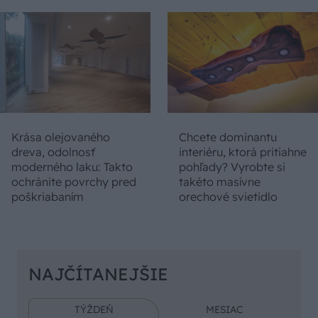
Krása olejovaného
Chcete dominantu
dreva, odolnosť
interiéru, ktorá pritiahne
moderného laku: Takto
pohľady? Vyrobte si
ochránite povrchy pred
takéto masívne
poškriabaním
orechové svietidlo
NAJČÍTANEJŠIE
TÝŽDEŇ
MESIAC