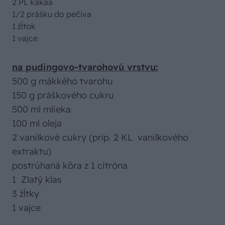
2 PL kakaa
1/2 prášku do pečiva
1 žĺtok
1 vajce
na pudingovo-tvarohovú vrstvu:
500 g mäkkého tvarohu
150 g práškového cukru
500 ml mlieka
100 ml oleja
2 vanilkové cukry (príp. 2 KL vanilkového
extraktu)
postrúhaná kôra z 1 citróna
1 Zlatý klas
3 žĺtky
1 vajce