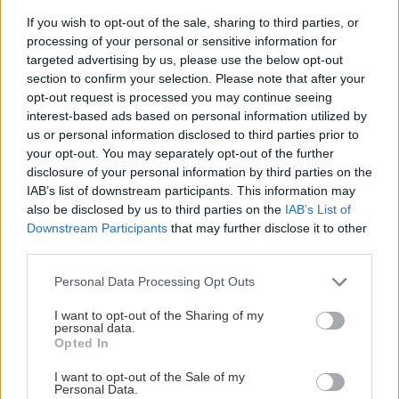
If you wish to opt-out of the sale, sharing to third parties, or
processing of your personal or sensitive information for
targeted advertising by us, please use the below opt-out
section to confirm your selection. Please note that after your
opt-out request is processed you may continue seeing
Chystáte sa zavárať kápiu? Táto chyba ju
interest-based ads based on personal information utilized by
premení na nevábne mäkkú hmotu
us or personal information disclosed to third parties prior to
your opt-out. You may separately opt-out of the further
disclosure of your personal information by third parties on the
IAB’s list of downstream participants. This information may
Recepty
also be disclosed by us to third parties on the
IAB’s List of
Downstream Participants
that may further disclose it to other
Mliečny rez Kinder
third parties.
Please note that this website/app uses one or more Google
Personal Data Processing Opt Outs
services and may gather and store information including but
not limited to your visit or usage behaviour. You may click to
I want to opt-out of the Sharing of my
personal data.
Recepty
grant or deny consent to Google and its third-party tags to
Opted In
use your data for below specified purposes in below Google
Brownies s mascarpone
consent section.
I want to opt-out of the Sale of my
Personal Data.