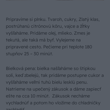
Pripravíme si plnku. Tvaroh, cukry, Zlatý klas,
postrúhanú citrónovú kôru, vajce a žĺtky
vyšľaháme. Pridáme olej, mlieko. Zmes je
tekutá, ale taká má byť. Vylejeme na
pripravené cesto. Pečieme pri teplote 180
stupňov 25 – 30 minút.
Bielková pena: bielka našľaháme so štipkou
soli, keď zbelejú, tak pridáme postupne cukor a
vyšľaháme veľmi tuhú bielu lesklú penu.
Natrieme na upečený zákusok a dáme zapiecť
ešte na cca 10 minút. Zákusok necháme
vychladnúť a potom ho vložíme do chladničky
zachladiť.