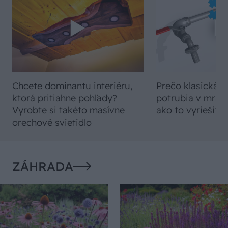
Chcete dominantu interiéru,
Prečo klasická iz
ktorá pritiahne pohľady?
potrubia v mrazo
Vyrobte si takéto masívne
ako to vyriešiť r
orechové svietidlo
ZÁHRADA