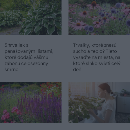
5 trvaliek s
Trvalky, ktoré znesú
panašovanými listami,
sucho a teplo? Tieto
ktoré dodajú vášmu
vysaďte na miesta, na
záhonu celosezónny
ktoré slnko svieti celý
šmrnc
deň