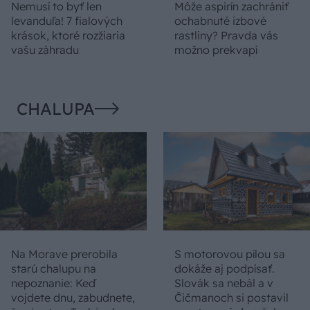
Nemusí to byť len
Môže aspirín zachrániť
levanduľa! 7 fialových
ochabnuté izbové
krások, ktoré rozžiaria
rastliny? Pravda vás
vašu záhradu
možno prekvapí
CHALUPA
Na Morave prerobila
S motorovou pílou sa
starú chalupu na
dokáže aj podpísať.
nepoznanie: Keď
Slovák sa nebál a v
vojdete dnu, zabudnete,
Čičmanoch si postavil