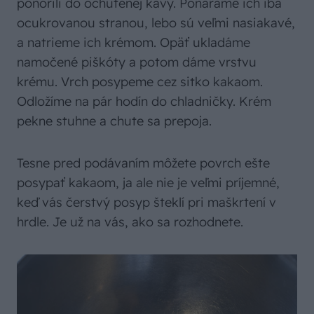
ponorili do ochutenej kávy. Ponárame ich iba
ocukrovanou stranou, lebo sú veľmi nasiakavé,
a natrieme ich krémom. Opäť ukladáme
namočené piškóty a potom dáme vrstvu
krému. Vrch posypeme cez sitko kakaom.
Odložíme na pár hodín do chladničky. Krém
pekne stuhne a chute sa prepoja.
Tesne pred podávaním môžete povrch ešte
posypať kakaom, ja ale nie je veľmi príjemné,
keď vás čerstvý posyp šteklí pri maškrtení v
hrdle. Je už na vás, ako sa rozhodnete.