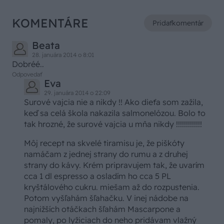
KOMENTÁRE
Pridať
komentár
Beata
28. januára 2014 o 8:01
Dobréé..
Odpovedať
Eva
29. januára 2014 o 22:09
Surové vajcia nie a nikdy !! Ako dieťa som zažila,
keď sa celá škola nakazila salmonelózou. Bolo to
tak hrozné, že surové vajcia u mňa nikdy !!!!!!!!!!!!!
Môj recept na skvelé tiramisu je, že piškóty
namáčam z jednej strany do rumu a z druhej
strany do kávy. Krém pripravujem tak, že uvarím
cca 1 dl espresso a osladím ho cca 5 PL
kryštálového cukru. miešam až do rozpustenia.
Potom vyšľahám šľahačku. V inej nádobe na
najnižších otáčkach šľahám Mascarpone a
pomaly, po lyžiciach do neho pridávam vlažný