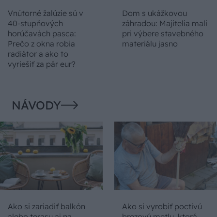
Vnútorné žalúzie sú v
Dom s ukážkovou
40-stupňových
záhradou: Majitelia mali
horúčavách pasca:
pri výbere stavebného
Prečo z okna robia
materiálu jasno
radiátor a ako to
vyriešiť za pár eur?
NÁVODY
Ako si zariadiť balkón
Ako si vyrobiť poctivú
alebo terasu aj na
brezovú metlu, ktorá