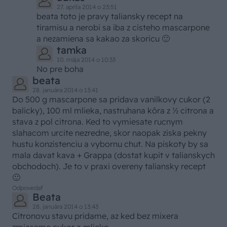
27. apríla 2014 o 23:51
beata toto je pravy taliansky recept na
tiramisu a nerobi sa iba z cisteho mascarpone
a nezamiena sa kakao za skoricu 🙂
tamka
10. mája 2014 o 10:33
No pre boha
beata
28. januára 2014 o 13:41
Do 500 g mascarpone sa pridava vanilkovy cukor (2
balicky), 100 ml mlieka, nastruhana kôra z ½ citrona a
stava z pol citrona. Ked to vymiesate rucnym
slahacom urcite nezredne, skor naopak ziska pekny
hustu konzistenciu a vybornu chut. Na piskoty by sa
mala davat kava + Grappa (dostat kupit v talianskych
obchodoch). Je to v praxi overeny taliansky recept
🙂
Odpovedať
Beata
28. januára 2014 o 13:43
Citronovu stavu pridame, az ked bez mixera