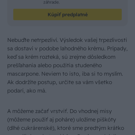
záhrade.
Kúpiť predplatné
Nebuďte netrpezliví. Výsledok vašej trpezlivosti
sa dostaví v podobe lahodného krému. Prípady,
keď sa krém rozteká, sú zrejme dôsledkom
prešľahania alebo použitia studeného
mascarpone. Neviem to isto, iba si to myslím.
Ak dodržíte postup, určite sa vám všetko
podarí, ako má.
A môžeme začať vrstviť. Do vhodnej misy
(môžeme použiť aj poháre) uložíme piškóty
(dlhé cukrárenské), ktoré sme predtým krátko