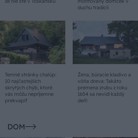
že nie ste v Toskánsku
montovaný domček v
duchu tradícií
Temné stránky chalúp:
Žena, búracie kladivo a
10 najčastejších
vôňa dreva: Takáto
skrytých chýb, ktoré
premena zrubu z roku
vás môžu nepríjemne
1654 sa nevidí každý
prekvapiť
deň!
DOM