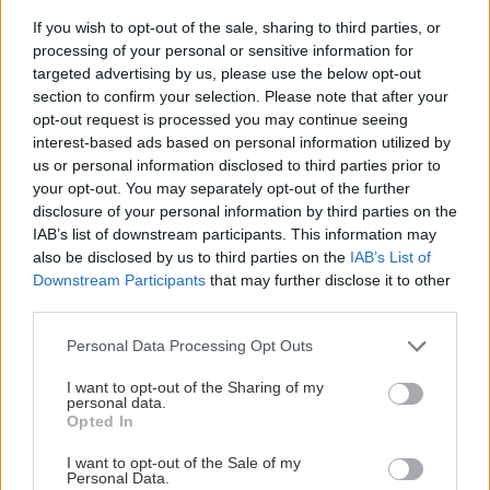
If you wish to opt-out of the sale, sharing to third parties, or
processing of your personal or sensitive information for
targeted advertising by us, please use the below opt-out
section to confirm your selection. Please note that after your
opt-out request is processed you may continue seeing
interest-based ads based on personal information utilized by
us or personal information disclosed to third parties prior to
your opt-out. You may separately opt-out of the further
5 trvaliek s panašovanými listami, ktoré dodajú
disclosure of your personal information by third parties on the
vášmu záhonu celosezónny šmrnc
IAB’s list of downstream participants. This information may
also be disclosed by us to third parties on the
IAB’s List of
Downstream Participants
that may further disclose it to other
third parties.
Please note that this website/app uses one or more Google
Personal Data Processing Opt Outs
services and may gather and store information including but
not limited to your visit or usage behaviour. You may click to
I want to opt-out of the Sharing of my
personal data.
grant or deny consent to Google and its third-party tags to
Opted In
use your data for below specified purposes in below Google
consent section.
I want to opt-out of the Sale of my
Personal Data.