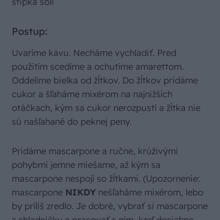
štipka soli
Postup:
Uvaríme kávu. Necháme vychladiť. Pred
použitím scedíme a ochutíme amarettom.
Oddelíme bielka od žĺtkov. Do žĺtkov pridáme
cukor a šľaháme mixérom na najnižších
otáčkach, kým sa cukor nerozpustí a žĺtka nie
sú našľahané do peknej peny.
Pridáme mascarpone a ručne, krúživými
pohybmi jemne miešame, až kým sa
mascarpone nespojí so žĺtkami. (Upozornenie:
mascarpone
NIKDY
nešľaháme mixérom, lebo
by príliš zredlo. Je dobré, vybrať si mascarpone
z chladničky a pracovať s ním, keď dosiahne