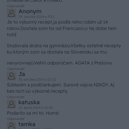
zmiesame cukor a mlieko.
Odpovedať
Anonym
29. januára 2014 o 9:51
Je to výborný recept,ja podľa neho robím už 14
rokov.Dostala som ho od Francúzov,v tej dobe tam
totiž
študovala dcéra na gymnáziu.Všetky ostatné recepty
ku ktorým som sa dostala na Slovensku sa mu
nevyrovnajú.Veľmi odporúčam. AGATA z Prešova
Odpovedať
Ja
30. januára 2014 o 12:12
Súhlasím a podčiarkujem. Surové vajcia NIKDY. Aj
bez nich sú výborné recepty.
Odpovedať
katuska
13. apríla 2014 o 16:45
Podarilo sa mi to. Hurra!
Odpovedať
tamka