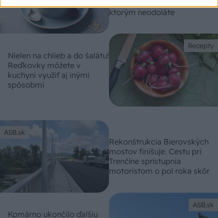
zdravými receptami,
ktorým neodoláte
Recepty
Nielen na chlieb a do šalátu!
Reďkovky môžete v
kuchyni využiť aj inými
spôsobmi
ASB.sk
Rekonštrukcia Bierovských
mostov finišuje. Cestu pri
Trenčíne sprístupnia
motoristom o pol roka skôr
ASB.sk
Komárno ukončilo ďalšiu