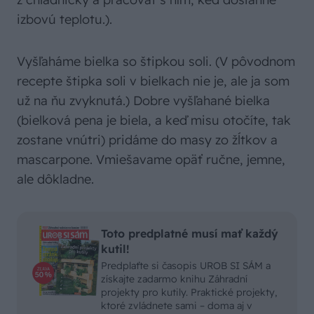
izbovú teplotu.).
Vyšľaháme bielka so štipkou soli. (V pôvodnom
recepte štipka soli v bielkach nie je, ale ja som
už na ňu zvyknutá.) Dobre vyšľahané bielka
(bielková pena je biela, a keď misu otočíte, tak
zostane vnútri) pridáme do masy zo žĺtkov a
mascarpone. Vmiešavame opäť ručne, jemne,
ale dôkladne.
Toto predplatné musí mať každý
kutil!
Predplaťte si časopis UROB SI SÁM a
získajte zadarmo knihu Záhradní
projekty pro kutily. Praktické projekty,
ktoré zvládnete sami – doma aj v