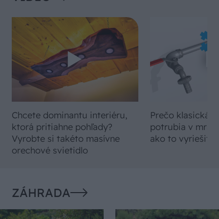
Chcete dominantu interiéru,
Prečo klasická iz
ktorá pritiahne pohľady?
potrubia v mrazo
Vyrobte si takéto masívne
ako to vyriešiť r
orechové svietidlo
ZÁHRADA