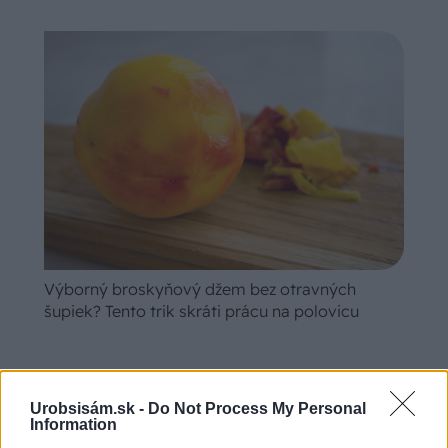
Výborný broskyňový džem bez otravných
šupiek? Tento trik skráti prácu na polovicu
Urobsisám.sk -
Do Not Process My Personal
Information