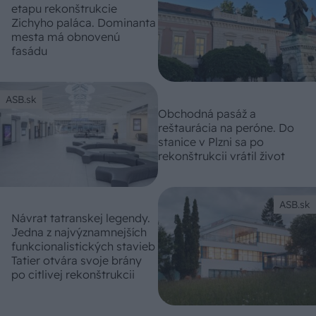
etapu rekonštrukcie
Zichyho paláca. Dominanta
mesta má obnovenú
fasádu
ASB.sk
Obchodná pasáž a
reštaurácia na peróne. Do
stanice v Plzni sa po
rekonštrukcii vrátil život
ASB.sk
Návrat tatranskej legendy.
Jedna z najvýznamnejších
funkcionalistických stavieb
Tatier otvára svoje brány
po citlivej rekonštrukcii