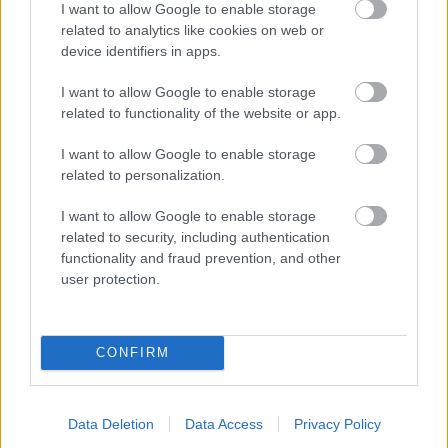
I want to allow Google to enable storage
černicami
related to analytics like cookies on web or
device identifiers in apps.
I want to allow Google to enable storage
Recepty
related to functionality of the website or app.
Štedrovečerné makové
pupáky
I want to allow Google to enable storage
related to personalization.
I want to allow Google to enable storage
related to security, including authentication
Recepty
functionality and fraud prevention, and other
Netradičné jedlá z kyslej
user protection.
kapusty: Kapustnica po
ukrajinsky a nemecké
mäsové guľky
CONFIRM
Recepty
Takto čerešne asi
Data Deletion
Data Access
Privacy Policy
nepoznáte! Inšpirujte sa