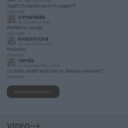
10. mája 2014 o 10:31
Jupí!!!! Podarilo sa mi to superr!!!
Odpovedať
simahalak
21. júla 2014 o 20:49
Perfektny recept
Odpovedať
kvasnicova
29. marca 2016 o 8:47
titramisu
Odpovedať
verda
12. novembra 2016 o 14:17
čo mám urobiť keď som to šľahala mixérom?
Odpovedať
VIDEO