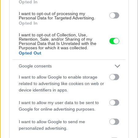
Opted In
I want to opt-out of processing my
Personal Data for Targeted Advertising.
Chystáte sa zavárať kápiu? Táto chyba ju
Opted In
premení na nevábne mäkkú hmotu
I want to opt-out of Collection, Use,
Retention, Sale, and/or Sharing of my
Personal Data that Is Unrelated with the
Purposes for which it was collected.
Recepty
Opted Out
Google consents
I want to allow Google to enable storage
Coca–Cola veniec
related to advertising like cookies on web or
device identifiers in apps.
I want to allow my user data to be sent to
Google for online advertising purposes.
Recepty
I want to allow Google to send me
personalized advertising.
Mramorový koláčik s
mandľovou príchuťou a