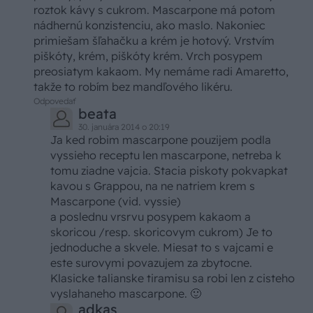
roztok kávy s cukrom. Mascarpone má potom
nádhernú konzistenciu, ako maslo. Nakoniec
primiešam šľahačku a krém je hotový. Vrstvím
piškóty, krém, piškóty krém. Vrch posypem
preosiatym kakaom. My nemáme radi Amaretto,
takže to robím bez mandľového likéru.
Odpovedať
beata
30. januára 2014 o 20:19
Ja ked robim mascarpone pouzijem podla
vyssieho receptu len mascarpone, netreba k
tomu ziadne vajcia. Stacia piskoty pokvapkat
kavou s Grappou, na ne natriem krem s
Mascarpone (vid. vyssie)
a poslednu vrsrvu posypem kakaom a
skoricou /resp. skoricovym cukrom) Je to
jednoduche a skvele. Miesat to s vajcami e
este surovymi povazujem za zbytocne.
Klasicke talianske tiramisu sa robi len z cisteho
vyslahaneho mascarpone. 🙂
adkas