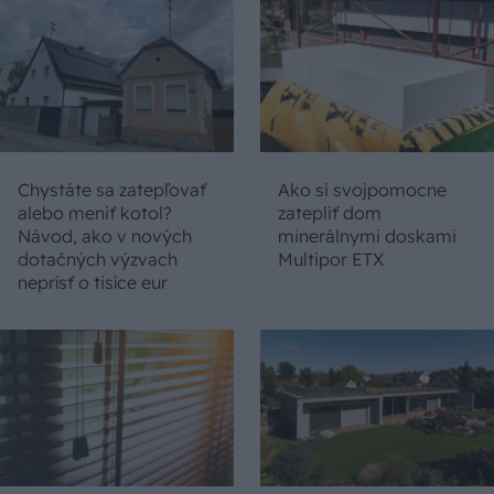
Chystáte sa zatepľovať
Ako si svojpomocne
alebo meniť kotol?
zatepliť dom
Návod, ako v nových
minerálnymi doskami
dotačných výzvach
Multipor ETX
neprísť o tisíce eur