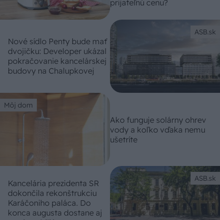
prijateľnú cenu?
ASB.sk
Nové sídlo Penty bude mať
dvojičku: Developer ukázal
pokračovanie kancelárskej
budovy na Chalupkovej
Môj dom
Ako funguje solárny ohrev
vody a koľko vďaka nemu
ušetríte
ASB.sk
Kancelária prezidenta SR
dokončila rekonštrukciu
Karáčoniho paláca. Do
konca augusta dostane aj