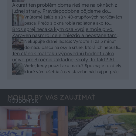
Akurát ten problém doma riešime na oknách z
vyriešiť za pár eur?
južnej strany. Pravdepodobne pôjdeme do
vonkajšieho tienenia na spôsob markízy
Vnútorné žalúzie sú v 40-stupňových horúčavách
250x150cm. Čínsky predajcovia idú okolo 100
pasca: Prečo z okna robia radiátor a ako to
eur kus.
Bros sprej necaka kym osa vypije moje pivo.
vyriešiť za pár eur?
Zaroven nasmrdi cele hniezdo a neostane tam
nic zive. Vasa pasca naucinke moc efektivne.
Nekupujte drahé lapače: Vyrobte si za 5 minút
Skor pritiahne slimaky
domácu pascu na osy a sršne, ktorá ich nepustí
Ten článok mal takú výpovednú hodnotu ako
von
učivo pre 3 ročník základnej školy. To fakt? AI
alebo nejaka kniha z VŠ? Dnešné rychlotvrdnuce
Viete, kedy použiť akú maltu? Spoznajte rozdiely,
malty - pevnosť 40 Mpa a doba schnutia tak 15
ktoré vám ušetria čas v stavebninách aj pri práci
minut , k tomu vodotesné s kryštálikou. A rozdiel
- schnutie a zretie. Nič?
MOHLO BY VÁS ZAUJÍMAŤ
MÔJDOM.SK