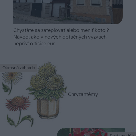
Chystáte sa zatepľovať alebo meniť kotol?
Návod, ako v nových dotačných výzvach
neprísť o tisíce eur
Okrasná záhrada
Chryzantémy
Rastlina dňa