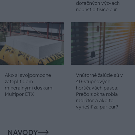
dotačných výzvach
neprísť o tisíce eur
Ako si svojpomocne
Vnútorné žalúzie sú v
zatepliť dom
40-stupňových
minerálnymi doskami
horúčavách pasca:
Multipor ETX
Prečo z okna robia
radiátor a ako to
vyriešiť za pár eur?
NÁVODY