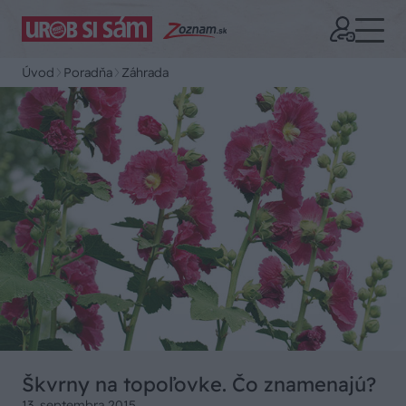
Úvod
Poradňa
Záhrada
Škvrny na topoľovke. Čo znamenajú?
13. septembra 2015