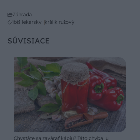
Záhrada
ibiš lekársky
králik ružový
SÚVISIACE
Chystáte sa zavárať kápiu? Táto chyba ju