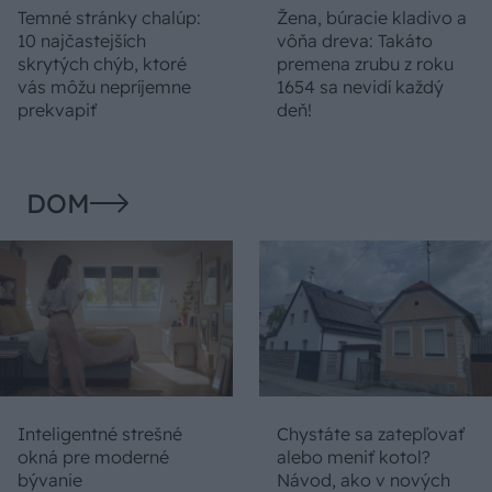
Temné stránky chalúp:
Žena, búracie kladivo a
10 najčastejších
vôňa dreva: Takáto
skrytých chýb, ktoré
premena zrubu z roku
vás môžu nepríjemne
1654 sa nevidí každý
prekvapiť
deň!
DOM
Inteligentné strešné
Chystáte sa zatepľovať
okná pre moderné
alebo meniť kotol?
bývanie
Návod, ako v nových