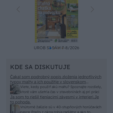
UROB SI SÁM 7-8/2026
KDE SA DISKUTUJE
Čakal som podrobný popis zloženia jednotlivých
typov malty a ich použitie v slovenskom
prostredí, no dostal som len pár primitívnych rád
Viete, kedy použiť akú maltu? Spoznajte rozdiely,
o výbere vriec v stavebninách. Kde sa podel
ktoré vám ušetria čas v stavebninách aj pri práci
názov a zmysel časopisu "Urob si sám" ? To
Ja som to riešil tieniacimi závesmi v interieri.Je
skutočne už nemáme na Slovensku "fachmanov"!
to pohoda.
Vypadá to tak že za pár rokov nám budú stavať
Vnútorné žalúzie sú v 40-stupňových horúčavách
chaty a chalupy číňania a použijú BAMBUS !!!
pasca: Prečo z okna robia radiátor a ako to