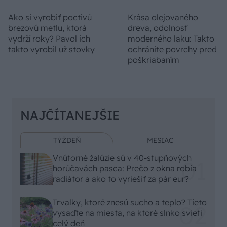
Ako si vyrobiť poctivú
Krása olejovaného
brezovú metlu, ktorá
dreva, odolnosť
vydrží roky? Pavol ich
moderného laku: Takto
takto vyrobil už stovky
ochránite povrchy pred
poškriabaním
NAJČÍTANEJŠIE
TÝŽDEŇ
MESIAC
Vnútorné žalúzie sú v 40-stupňových
horúčavách pasca: Prečo z okna robia
radiátor a ako to vyriešiť za pár eur?
Trvalky, ktoré znesú sucho a teplo? Tieto
vysaďte na miesta, na ktoré slnko svieti
celý deň