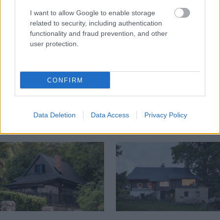
I want to allow Google to enable storage
related to security, including authentication
functionality and fraud prevention, and other
user protection.
Na Morave prerobila
S motorovou pílou sa
starú chalupu na
dokáže aj podpísať.
CONFIRM
nepoznanie: Keď
Slovák sa nebál a v
vojdete dnu, zabudnete,
Čičmanoch si postavil
že nie ste v Toskánsku
montovaný domček v
Data Deletion
Data Access
Privacy Policy
duchu tradícií