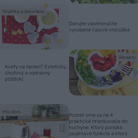
Doplnky a dekorácie
Darujte vlastnoručne
vyrobené čajové vrecúška
Recepty
Kvety na tanieri? Estetický,
chuťový a ozdravný
pôžitok!
Môj dom
Pozreli sme sa na 4
praktické hriankovače do
kuchyne: Ktorý ponúka
zaujímavé funkcie a ktorý