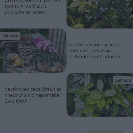
Čo rezať koncom jari? Pri
týchto 9 rastlinách
počkajte až na leto
Záhrada
7 rastlín neskorej jesene,
ktorým neprekážajú
pochmúrne a chladné dni
Záhrada
Vavrínovec začal žltnúť až
hnednúť a nič nepomáha.
Čo s tým?