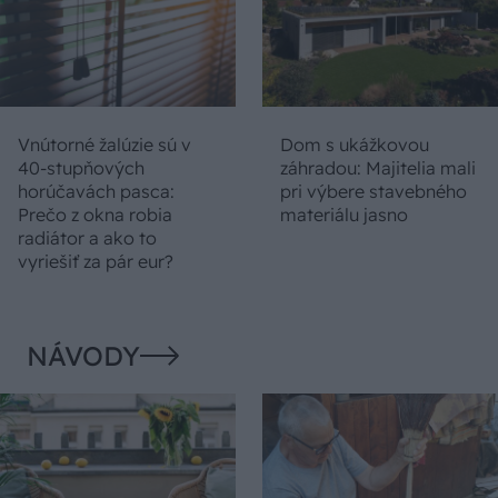
Vnútorné žalúzie sú v
Dom s ukážkovou
40-stupňových
záhradou: Majitelia mali
horúčavách pasca:
pri výbere stavebného
Prečo z okna robia
materiálu jasno
radiátor a ako to
vyriešiť za pár eur?
NÁVODY