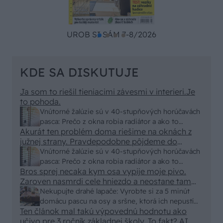
UROB SI SÁM 7-8/2026
KDE SA DISKUTUJE
Ja som to riešil tieniacimi závesmi v interieri.Je
to pohoda.
Vnútorné žalúzie sú v 40-stupňových horúčavách
pasca: Prečo z okna robia radiátor a ako to
Akurát ten problém doma riešime na oknách z
vyriešiť za pár eur?
južnej strany. Pravdepodobne pôjdeme do
vonkajšieho tienenia na spôsob markízy
Vnútorné žalúzie sú v 40-stupňových horúčavách
250x150cm. Čínsky predajcovia idú okolo 100
pasca: Prečo z okna robia radiátor a ako to
eur kus.
Bros sprej necaka kym osa vypije moje pivo.
vyriešiť za pár eur?
Zaroven nasmrdi cele hniezdo a neostane tam
nic zive. Vasa pasca naucinke moc efektivne.
Nekupujte drahé lapače: Vyrobte si za 5 minút
Skor pritiahne slimaky
domácu pascu na osy a sršne, ktorá ich nepustí
Ten článok mal takú výpovednú hodnotu ako
von
učivo pre 3 ročník základnej školy. To fakt? AI