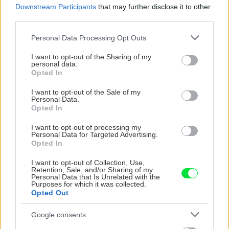
Downstream Participants
that may further disclose it to other
third parties.
ZÁHRADA
Please note that this website/app uses one or more Google
Personal Data Processing Opt Outs
services and may gather and store information including but
not limited to your visit or usage behaviour. You may click to
I want to opt-out of the Sharing of my
personal data.
grant or deny consent to Google and its third-party tags to
Opted In
use your data for below specified purposes in below Google
consent section.
I want to opt-out of the Sale of my
Personal Data.
Opted In
I want to opt-out of processing my
Trvalky, ktoré znesú
Nemusí to byť len
Personal Data for Targeted Advertising.
sucho a teplo? Tieto
levanduľa! 7 fialových
Opted In
vysaďte na miesta, na
krások, ktoré rozžiaria
I want to opt-out of Collection, Use,
ktoré slnko svieti celý
vašu záhradu
Retention, Sale, and/or Sharing of my
deň
Personal Data that Is Unrelated with the
Purposes for which it was collected.
Opted Out
Google consents