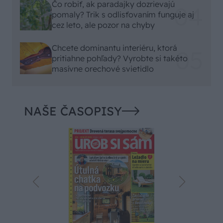
Čo robiť, ak paradajky dozrievajú
pomaly? Trik s odlisťovaním funguje aj
cez leto, ale pozor na chyby
Chcete dominantu interiéru, ktorá
pritiahne pohľady? Vyrobte si takéto
masívne orechové svietidlo
NAŠE ČASOPISY