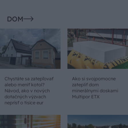
DOM
Chystáte sa zatepľovať
Ako si svojpomocne
alebo meniť kotol?
zatepliť dom
Návod, ako v nových
minerálnymi doskami
dotačných výzvach
Multipor ETX
neprísť o tisíce eur