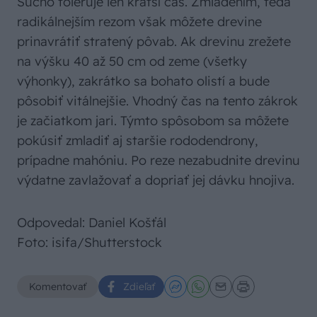
Sucho toleruje len kratší čas. Zmladením, teda
radikálnejším rezom však môžete drevine
prinavrátiť stratený pôvab. Ak drevinu zrežete
na výšku 40 až 50 cm od zeme (všetky
výhonky), zakrátko sa bohato olistí a bude
pôsobiť vitálnejšie. Vhodný čas na tento zákrok
je začiatkom jari. Týmto spôsobom sa môžete
pokúsiť zmladiť aj staršie rododendrony,
prípadne mahóniu. Po reze nezabudnite drevinu
výdatne zavlažovať a dopriať jej dávku hnojiva.
Odpovedal: Daniel Košťál
Foto: isifa/Shutterstock
Komentovať
Zdieľať