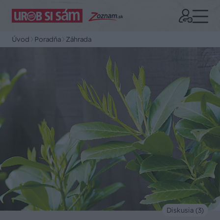
Úvod
Poradňa
Záhrada
Diskusia (3)