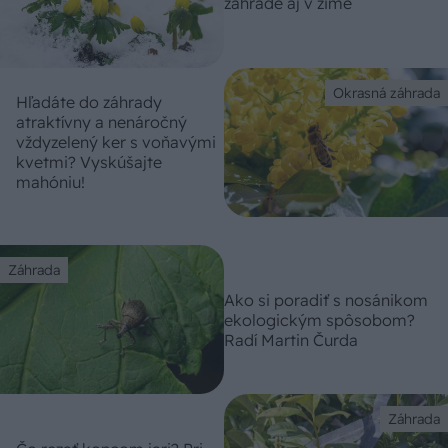
záhrade aj v zime
Okrasná záhrada
Hľadáte do záhrady
atraktívny a nenáročný
vždyzelený ker s voňavými
kvetmi? Vyskúšajte
mahóniu!
Záhrada
Ako si poradiť s nosánikom
ekologickým spôsobom?
Radí Martin Čurda
Záhrada