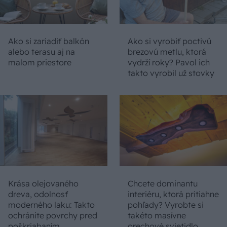
Ako si zariadiť balkón
Ako si vyrobiť poctivú
alebo terasu aj na
brezovú metlu, ktorá
malom priestore
vydrží roky? Pavol ich
takto vyrobil už stovky
Krása olejovaného
Chcete dominantu
dreva, odolnosť
interiéru, ktorá pritiahne
moderného laku: Takto
pohľady? Vyrobte si
ochránite povrchy pred
takéto masívne
poškriabaním
orechové svietidlo