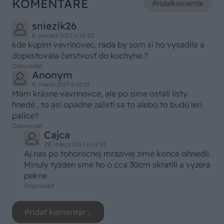
KOMENTÁRE
Pridať
komentár
sniezik26
8. januára 2017 o 18:22
kde kupim vavrínovec, rada by som si ho vysadila a
dopestovala čerstvosť do kuchyne.?
Odpovedať
Anonym
5. marca 2017 o 16:01
Mám krásne vavrínovce, ale po zime ostali listy
hnedé , to asi opadne zalistí sa to alebo to budú len
palice?
Odpovedať
Cajca
29. marca 2017 o 19:55
Aj nas po tohorocnej mrazivej zime konce ohnedli.
Minuly tyzden sme ho o cca 30cm skratili a vyzera
pekne.
Odpovedať