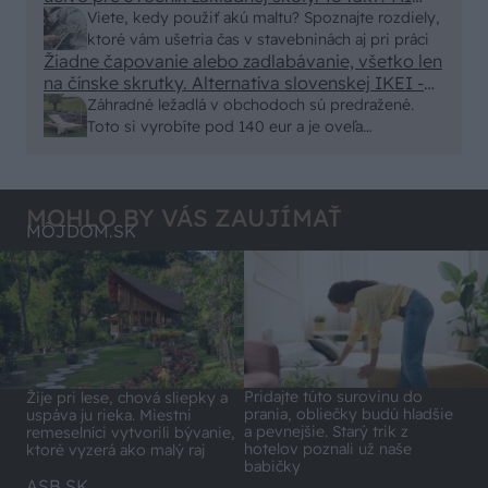
alebo nejaka kniha z VŠ? Dnešné rychlotvrdnuce
Viete, kedy použiť akú maltu? Spoznajte rozdiely,
malty - pevnosť 40 Mpa a doba schnutia tak 15
ktoré vám ušetria čas v stavebninách aj pri práci
minut , k tomu vodotesné s kryštálikou. A rozdiel
Žiadne čapovanie alebo zadlabávanie, všetko len
na čínske skrutky. Alternatíva slovenskej IKEI -
- schnutie a zretie. Nič?
čo sa týka pevnosti. Autor si nedal veľa námahy s
Záhradné ležadlá v obchodoch sú predražené.
remeselným spracovaním, škoda. No lepšie než
Toto si vyrobíte pod 140 eur a je oveľa
ten odpad z DTD predávaný v Kauflande alebo
pohodlnejšie!
Lídli.
MOHLO BY VÁS ZAUJÍMAŤ
MÔJDOM.SK
Pridajte túto surovinu do
Žije pri lese, chová sliepky a
prania, obliečky budú hladšie
uspáva ju rieka. Miestni
a pevnejšie. Starý trik z
remeselníci vytvorili bývanie,
hotelov poznali už naše
ktoré vyzerá ako malý raj
babičky
ASB.SK