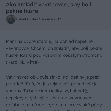
Ako zmladiť vavrínovce, aby boli
pekne husté
Daniel Košťál
-
7. januára 2017
Mám na dvore staršie, na pohľad nepekné
vavrínovce. Chcem ich zmladiť, aby boli pekne
husté. Rastú pod vysokým košatým stromom.
(Karol N., Nitra)
Vavrínovec obľubuje slnko, no ideálny je preň
polotieň. Tieň, čo je zrejme váš prípad, nie je
vhodný. Tu bude ker riedky, vytiahnutý,
nepekný a rýchlejšie zostarne. Vavrínovec
obľubuje humózne, kypré a mierne vlhké pôdy.