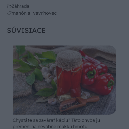
Záhrada
mahónia
vavrínovec
SÚVISIACE
Chystáte sa zavárať kápiu? Táto chyba ju
premení na nevábne mäkkú hmotu