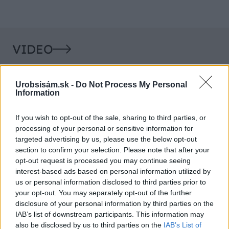
VIDEO
Urobsisám.sk -
Do Not Process My Personal
Information
If you wish to opt-out of the sale, sharing to third parties, or
processing of your personal or sensitive information for
targeted advertising by us, please use the below opt-out
section to confirm your selection. Please note that after your
opt-out request is processed you may continue seeing
Chcete dominantu interiéru,
Prečo klasická iz
interest-based ads based on personal information utilized by
us or personal information disclosed to third parties prior to
ktorá pritiahne pohľady?
potrubia v mrazo
your opt-out. You may separately opt-out of the further
Vyrobte si takéto masívne
ako to vyriešiť r
disclosure of your personal information by third parties on the
orechové svietidlo
IAB’s list of downstream participants. This information may
also be disclosed by us to third parties on the
IAB’s List of