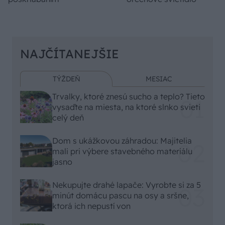
NAJČÍTANEJŠIE
TÝŽDEŇ
MESIAC
Trvalky, ktoré znesú sucho a teplo? Tieto
vysaďte na miesta, na ktoré slnko svieti
celý deň
Dom s ukážkovou záhradou: Majitelia
mali pri výbere stavebného materiálu
jasno
Nekupujte drahé lapače: Vyrobte si za 5
minút domácu pascu na osy a sršne,
ktorá ich nepustí von