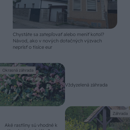
Chystáte sa zatepľovať alebo meniť kotol?
Návod, ako v nových dotačných výzvach
neprísť o tisíce eur
Okrasná záhrada
Vždyzelená záhrada
Záhrada
Aké rastliny sú vhodné k