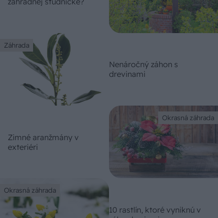
záhradnej studničke?
Záhrada
Nenáročný záhon s
drevinami
Okrasná záhrada
Zimné aranžmány v
exteriéri
Okrasná záhrada
10 rastlín, ktoré vyniknú v