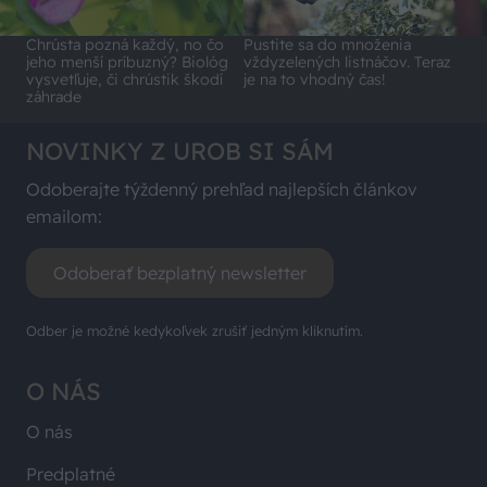
Chrústa pozná každý, no čo
Pustite sa do množenia
jeho menší príbuzný? Biológ
vždyzelených listnáčov. Teraz
vysvetľuje, či chrústik škodí
je na to vhodný čas!
záhrade
NOVINKY Z UROB SI SÁM
Odoberajte týždenný prehľad najlepších článkov
emailom:
Odoberať bezplatný newsletter
Odber je možné kedykoľvek zrušiť jedným kliknutím.
O NÁS
O nás
Predplatné