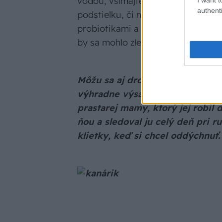
vodou, všímajte si, či ubúda prim
authenti
podstielku, či nebojujete s hnačkou
probiotikami a okyslením vody. C
by sa mohlo zlepšiť v priebehu nie
Môžu sa aj drobné exotické vták
výhradne výsada múdrejších pa
prastarej mamy, ktorý jej robil
ňou a sledoval ju celý deň pri r
klietky, keď si chcel oddýchnuť.