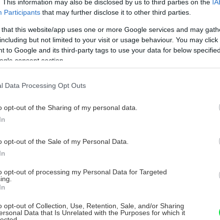
. This information may also be disclosed by us to third parties on the
IA
Participants
that may further disclose it to other third parties.
 that this website/app uses one or more Google services and may gath
including but not limited to your visit or usage behaviour. You may click 
 to Google and its third-party tags to use your data for below specifi
ľudovým označením vápenka. Ide o problém,
ogle consent section.
upiny operencov. Vinníkom je drobný
ŕtava do pokožky na niektorých častiach tela
l Data Processing Opt Outs
povlaky – tie v priebehu času hrubnú
o opt-out of the Sharing of my personal data.
j zdravotné nepríjemnosti. V počiatočných
In
postihnutých miest tukom alebo olejom,
dusí. To však môže na vtáčatá pôsobiť
o opt-out of the Sale of my Personal Data.
ách sa nemožno vyhnúť použitiu antiparazitík
In
stihnuté miesto alebo dávkovaním do vody.
to opt-out of processing my Personal Data for Targeted
ing.
na celý organizmus.
In
o opt-out of Collection, Use, Retention, Sale, and/or Sharing
ersonal Data that Is Unrelated with the Purposes for which it
máme pocit, že mu chýba akýkoľvek
lected.