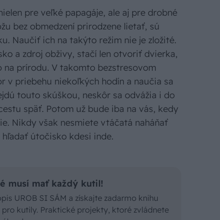
ielen pre veľké papagáje, ale aj pre drobné
žu bez obmedzení prirodzene lietať, sú
u. Naučiť ich na takýto režim nie je zložité.
ko a zdroj obživy, stačí len otvoriť dvierka,
o na prírodu. V takomto bezstresovom
r v priebehu niekoľkých hodín a naučia sa
rejdú touto skúškou, neskôr sa odvážia i do
 cestu späť. Potom už bude iba na vás, kedy
ie. Nikdy však nesmiete vtáčatá naháňať
i hľadať útočisko kdesi inde.
é musí mať každý kutil!
sopis UROB SI SÁM a získajte zadarmo knihu
pro kutily. Praktické projekty, ktoré zvládnete