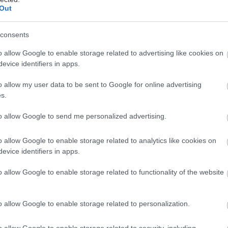
Out
problémov vziať na ruky, nebojí sa
nu radosť z pohybu. Akoby celé dni iba
consents
 si ešte nezvyklo na nové prostredie
o allow Google to enable storage related to advertising like cookies on
a zvieratko, ktoré má najradšej pokoj?
evice identifiers in apps.
o allow my user data to be sent to Google for online advertising
s.
to allow Google to send me personalized advertising.
o allow Google to enable storage related to analytics like cookies on
evice identifiers in apps.
jne majú radosť z kontaktu s ľuďmi. Sú
ky novoty okolo seba. Správanie, ktoré
o allow Google to enable storage related to functionality of the website
ravdepodobné, že by súviselo s povahou. Ak
ajväčšou pravdepodobnosťou súperíte
o allow Google to enable storage related to personalization.
kŕmenie nahraďte iba senom a čerstvou
o allow Google to enable storage related to security, including