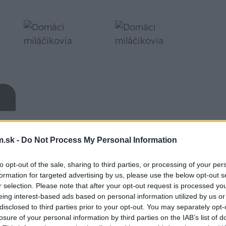
.sk -
Do Not Process My Personal Information
v poslednom čase čosi nezvyčajné.
na nohách sa im začali objavovať biele
to opt-out of the sale, sharing to third parties, or processing of your per
kameň. Môže to súvisieť s kúpaním sa
formation for targeted advertising by us, please use the below opt-out s
adšej nahradiť prevarenou?
r selection. Please note that after your opt-out request is processed y
eing interest-based ads based on personal information utilized by us or
disclosed to third parties prior to your opt-out. You may separately opt-
losure of your personal information by third parties on the IAB’s list of