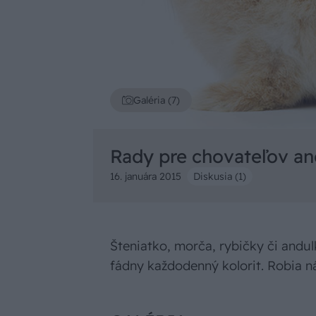
Galéria (7)
Rady pre chovateľov an
16. januára 2015
Diskusia (1)
Šteniatko, morča, rybičky či andul
fádny každodenný kolorit. Robia n