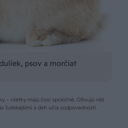
duliek, psov a morčiat
ky – všetky majú čosi spoločné. Oživujú náš
ás ľudskejšími a deti učia zodpovednosti.