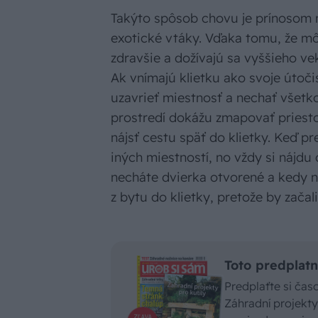
Takýto spôsob chovu je prínosom n
exotické vtáky. Vďaka tomu, že mô
zdravšie a dožívajú sa vyššieho vek
Ak vnímajú klietku ako svoje útočis
uzavrieť miestnosť a nechať všetk
prostredí dokážu zmapovať priesto
nájsť cestu späť do klietky. Keď p
iných miestností, no vždy si nájdu
necháte dvierka otvorené a kedy n
z bytu do klietky, pretože by začal
Toto predplatn
Predplaťte si ča
Záhradní projekty 