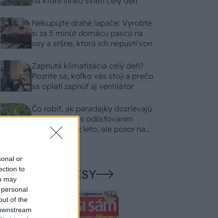
na ktoré slnko svieti celý deň
Nekupujte drahé lapače: Vyrobte
si za 5 minút domácu pascu na
osy a sršne, ktorá ich nepustí von
Zapnutá klimatizácia celý deň?
Pozrite sa, koľko vás stojí a prečo
sa oplatí zapnúť aj ventilátor
Čo robiť, ak paradajky dozrievajú
pomaly? Trik s odlisťovaním
funguje aj cez leto, ale pozor na
chyby
sonal or
ection to
NAŠE ČASOPISY
ou may
 personal
out of the
 downstream