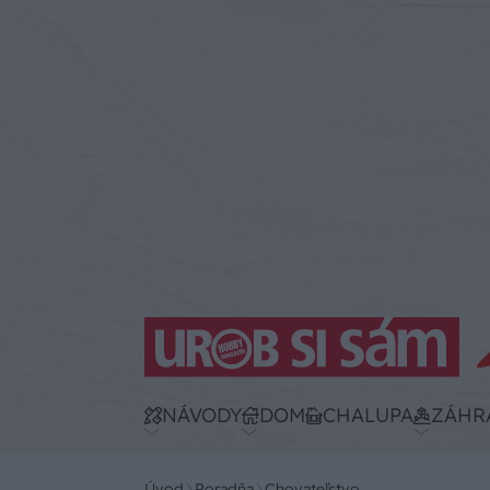
NÁVODY
DOM
CHALUPA
ZÁHR
Úvod
Poradňa
Chovateľstvo