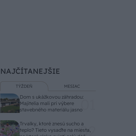
NAJČÍTANEJŠIE
TÝŽDEŇ
MESIAC
Dom s ukážkovou záhradou:
Majitelia mali pri výbere
stavebného materiálu jasno
Trvalky, ktoré znesú sucho a
teplo? Tieto vysaďte na miesta,