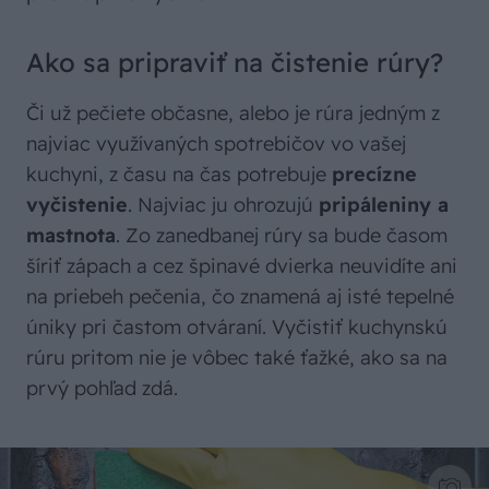
Ako sa pripraviť na čistenie rúry?
Či už pečiete občasne, alebo je rúra jedným z
najviac využívaných spotrebičov vo vašej
kuchyni, z času na čas potrebuje
precízne
vyčistenie
. Najviac ju ohrozujú
pripáleniny a
mastnota
. Zo zanedbanej rúry sa bude časom
šíriť zápach a cez špinavé dvierka neuvidíte ani
na priebeh pečenia, čo znamená aj isté tepelné
úniky pri častom otváraní. Vyčistiť kuchynskú
rúru pritom nie je vôbec také ťažké, ako sa na
prvý pohľad zdá.