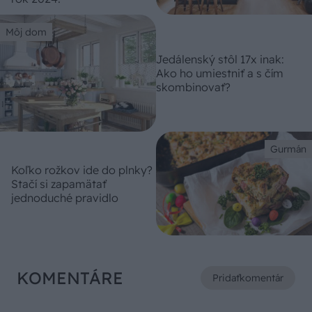
Môj dom
Jedálenský stôl 17x inak:
Ako ho umiestniť a s čím
skombinovať?
Gurmán
Koľko rožkov ide do plnky?
Stačí si zapamätať
jednoduché pravidlo
KOMENTÁRE
Pridať
komentár