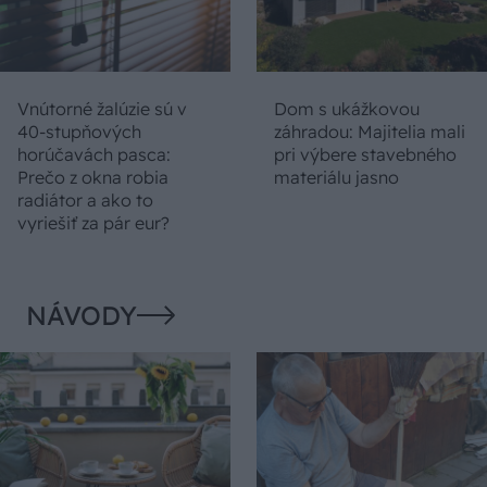
Vnútorné žalúzie sú v
Dom s ukážkovou
40-stupňových
záhradou: Majitelia mali
horúčavách pasca:
pri výbere stavebného
Prečo z okna robia
materiálu jasno
radiátor a ako to
vyriešiť za pár eur?
NÁVODY