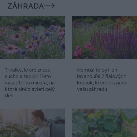
ZÁHRADA
Trvalky, ktoré znesú
Nemusí to byť len
sucho a teplo? Tieto
levanduľa! 7 fialových
vysaďte na miesta, na
krások, ktoré rozžiaria
ktoré slnko svieti celý
vašu záhradu
deň