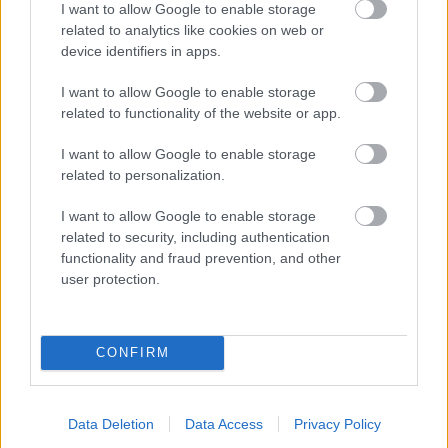
I want to allow Google to enable storage
related to analytics like cookies on web or
device identifiers in apps.
Ako si vyrobiť poctivú brezovú metlu, ktorá
I want to allow Google to enable storage
vydrží roky? Pavol ich takto vyrobil už stovky
related to functionality of the website or app.
I want to allow Google to enable storage
related to personalization.
Údržba a opravy
I want to allow Google to enable storage
Ekologické upratovanie
related to security, including authentication
ako súčasť životného štýlu
functionality and fraud prevention, and other
user protection.
Údržba a opravy
CONFIRM
9 úžasných spôsobov, ako
využiť ocot v domácnosti a
záhrade
Data Deletion
Data Access
Privacy Policy