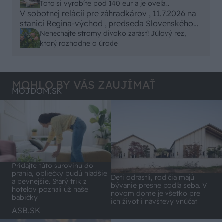
remeselným spracovaním, škoda. No lepšie než
Toto si vyrobíte pod 140 eur a je oveľa
ten odpad z DTD predávaný v Kauflande alebo
V sobotnej relácii pre záhradkárov , 11.7.2026 na
pohodlnejšie!
Lídli.
stanici Regina-východ , predseda Slovenského
zväzu záhradkárov pán Jakubech tvrdil, že to, že
Nenechajte stromy divoko zarásť! Júlový rez,
vlky sú neproduktívne , nie je pravda. Aj vlky je
ktorý rozhodne o úrode
možné použiť pri formovaní koruny a budú rodiť.
MOHLO BY VÁS ZAUJÍMAŤ
MÔJDOM.SK
Pridajte túto surovinu do
prania, obliečky budú hladšie
Deti odrástli, rodičia majú
a pevnejšie. Starý trik z
bývanie presne podľa seba. V
hotelov poznali už naše
novom dome je všetko pre
babičky
ich život i návštevy vnúčat
ASB.SK