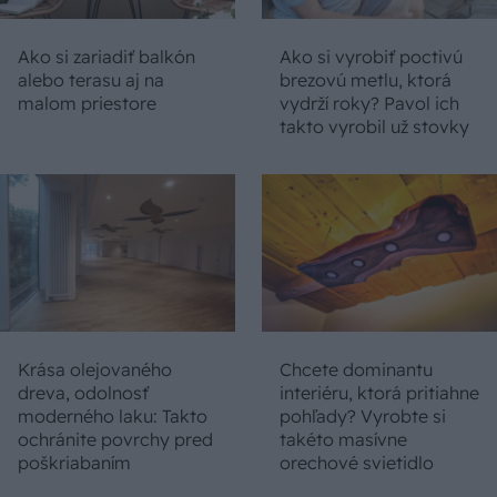
Ako si zariadiť balkón
Ako si vyrobiť poctivú
alebo terasu aj na
brezovú metlu, ktorá
malom priestore
vydrží roky? Pavol ich
takto vyrobil už stovky
Krása olejovaného
Chcete dominantu
dreva, odolnosť
interiéru, ktorá pritiahne
moderného laku: Takto
pohľady? Vyrobte si
ochránite povrchy pred
takéto masívne
poškriabaním
orechové svietidlo