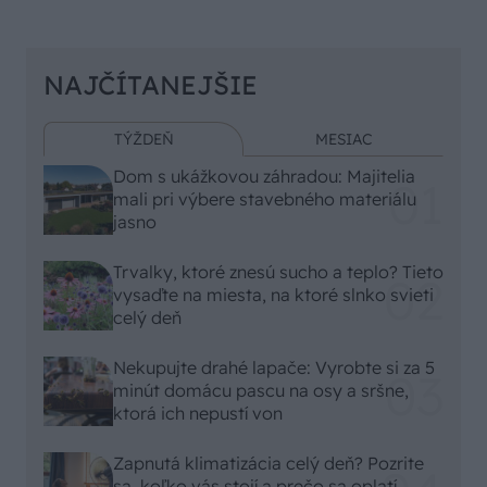
NAJČÍTANEJŠIE
TÝŽDEŇ
MESIAC
Dom s ukážkovou záhradou: Majitelia
mali pri výbere stavebného materiálu
jasno
Trvalky, ktoré znesú sucho a teplo? Tieto
vysaďte na miesta, na ktoré slnko svieti
celý deň
Nekupujte drahé lapače: Vyrobte si za 5
minút domácu pascu na osy a sršne,
ktorá ich nepustí von
Zapnutá klimatizácia celý deň? Pozrite
sa, koľko vás stojí a prečo sa oplatí