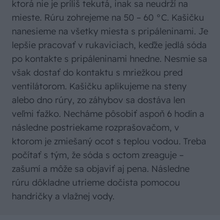
ktorá nie je príliš tekutá, inak sa neudrží na
mieste. Rúru zohrejeme na 50 – 60 °C. Kašičku
nanesieme na všetky miesta s pripáleninami. Je
lepšie pracovať v rukaviciach, keďže jedlá sóda
po kontakte s pripáleninami hnedne. Nesmie sa
však dostať do kontaktu s mriežkou pred
ventilátorom. Kašičku aplikujeme na steny
alebo dno rúry, zo záhybov sa dostáva len
veľmi ťažko. Necháme pôsobiť aspoň 6 hodín a
následne postriekame rozprašovačom, v
ktorom je zmiešaný ocot s teplou vodou. Treba
počítať s tým, že sóda s octom zreaguje –
zašumí a môže sa objaviť aj pena. Následne
rúru dôkladne utrieme dočista pomocou
handričky a vlažnej vody.