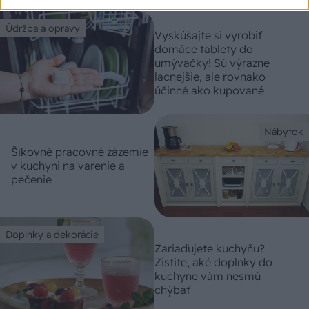
Údržba a opravy
Vyskúšajte si vyrobiť
domáce tablety do
umývačky! Sú výrazne
lacnejšie, ale rovnako
účinné ako kupované
Nábytok
Šikovné pracovné zázemie
v kuchyni na varenie a
pečenie
Doplnky a dekorácie
Zariaďujete kuchyňu?
Zistite, aké doplnky do
kuchyne vám nesmú
chýbať