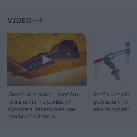
VIDEO
Chcete dominantu interiéru,
Prečo klasická iz
ktorá pritiahne pohľady?
potrubia v mrazo
Vyrobte si takéto masívne
ako to vyriešiť r
orechové svietidlo