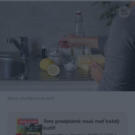
Zdroj: shutterstock.com
Toto predplatné musí mať každý
kutil!
Predplaťte si časopis UROB SI SÁM a