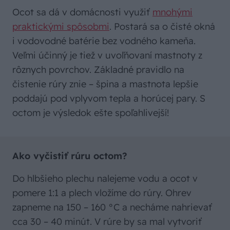
Ocot sa dá v domácnosti využiť
mnohými
praktickými spôsobmi
. Postará sa o čisté okná
i vodovodné batérie bez vodného kameňa.
Veľmi účinný je tiež v uvoľňovaní mastnoty z
rôznych povrchov. Základné pravidlo na
čistenie rúry znie – špina a mastnota lepšie
poddajú pod vplyvom tepla a horúcej pary. S
octom je výsledok ešte spoľahlivejší!
Ako vyčistiť rúru octom?
Do hlbšieho plechu nalejeme vodu a ocot v
pomere 1:1 a plech vložíme do rúry. Ohrev
zapneme na 150 – 160 °C a necháme nahrievať
cca 30 – 40 minút. V rúre by sa mal vytvoriť