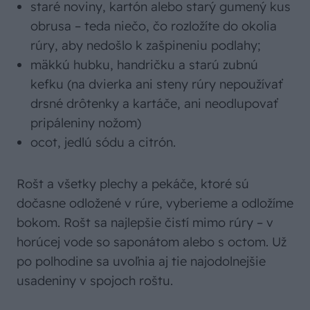
staré noviny, kartón alebo starý gumený kus
obrusa – teda niečo, čo rozložíte do okolia
rúry, aby nedošlo k zašpineniu podlahy;
mäkkú hubku, handričku a starú zubnú
kefku (na dvierka ani steny rúry nepoužívať
drsné drôtenky a kartáče, ani neodlupovať
pripáleniny nožom)
ocot, jedlú sódu a citrón.
Rošt a všetky plechy a pekáče, ktoré sú
dočasne odložené v rúre, vyberieme a odložíme
bokom. Rošt sa najlepšie čistí mimo rúry – v
horúcej vode so saponátom alebo s octom. Už
po polhodine sa uvoľnia aj tie najodolnejšie
usadeniny v spojoch roštu.