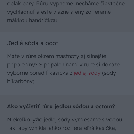
oblak pary. Rúru vypneme, necháme čiastočne
vychladnúť a ešte vlažné steny zotierame
mäkkou handričkou.
Jedlá sóda a ocot
Máte v rúre okrem mastnoty aj silnejšie
pripáleniny? S pripáleninami v rúre si dokáže
výborne poradiť kašička z
jedlej sódy
(sódy
bikarbóny).
Ako vyčistiť rúru jedlou sódou a octom?
Niekoľko lyžíc jedlej sódy vymiešame s vodou
tak, aby vznikla ľahko roztierateľná kašička,