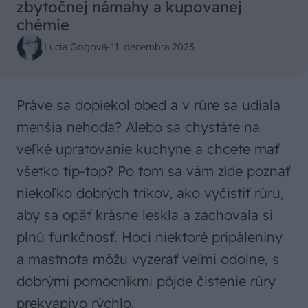
zbytočnej námahy a kupovanej
chémie
Lucia Gogová
-
11. decembra 2023
Práve sa dopiekol obed a v rúre sa udiala
menšia nehoda? Alebo sa chystáte na
veľké upratovanie kuchyne a chcete mať
všetko tip-top? Po tom sa vám zíde poznať
niekoľko dobrých trikov, ako vyčistiť rúru,
aby sa opäť krásne leskla a zachovala si
plnú funkčnosť. Hoci niektoré pripáleniny
a mastnota môžu vyzerať veľmi odolne, s
dobrými pomocníkmi pôjde čistenie rúry
prekvapivo rýchlo.