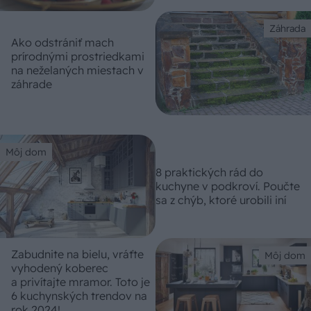
Záhrada
Ako odstrániť mach
prírodnými prostriedkami
na neželaných miestach v
záhrade
Môj dom
8 praktických rád do
kuchyne v podkroví. Poučte
sa z chýb, ktoré urobili iní
Zabudnite na bielu, vráťte
Môj dom
vyhodený koberec
a privítajte mramor. Toto je
6 kuchynských trendov na
rok 2024!