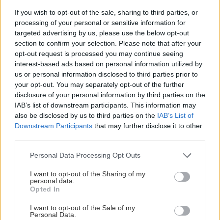
If you wish to opt-out of the sale, sharing to third parties, or
processing of your personal or sensitive information for
targeted advertising by us, please use the below opt-out
section to confirm your selection. Please note that after your
opt-out request is processed you may continue seeing
interest-based ads based on personal information utilized by
us or personal information disclosed to third parties prior to
your opt-out. You may separately opt-out of the further
disclosure of your personal information by third parties on the
IAB’s list of downstream participants. This information may
also be disclosed by us to third parties on the
IAB’s List of
Downstream Participants
that may further disclose it to other
Chystáte sa zatepľovať alebo meniť kotol?
third parties.
Návod, ako v nových dotačných výzvach
neprísť o tisíce eur
Please note that this website/app uses one or more Google
Personal Data Processing Opt Outs
services and may gather and store information including but
not limited to your visit or usage behaviour. You may click to
I want to opt-out of the Sharing of my
personal data.
grant or deny consent to Google and its third-party tags to
Opted In
use your data for below specified purposes in below Google
consent section.
I want to opt-out of the Sale of my
Personal Data.