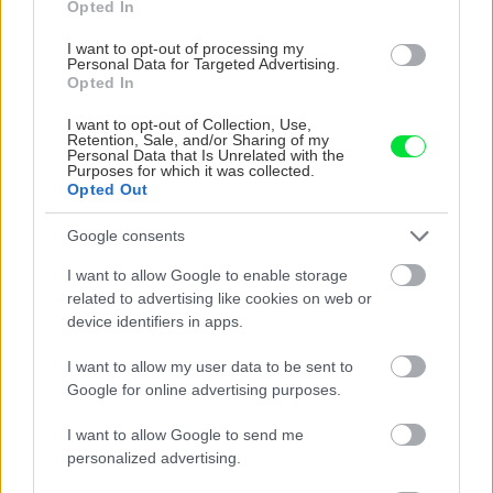
Opted In
I want to opt-out of processing my
Personal Data for Targeted Advertising.
Opted In
I want to opt-out of Collection, Use,
Retention, Sale, and/or Sharing of my
Personal Data that Is Unrelated with the
Purposes for which it was collected.
Opted Out
Chcete dominantu interiéru, ktorá pritiahne
pohľady? Vyrobte si takéto masívne orechové
Google consents
svietidlo
I want to allow Google to enable storage
related to advertising like cookies on web or
device identifiers in apps.
I want to allow my user data to be sent to
Google for online advertising purposes.
I want to allow Google to send me
personalized advertising.