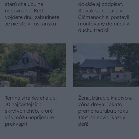
starú chalupu na
dokáže aj podpísať.
nepoznanie: Keď
Slovák sa nebál a v
vojdete dnu, zabudnete,
Čičmanoch si postavil
že nie ste v Toskánsku
montovaný domček v
duchu tradícií
Temné stránky chalúp:
Žena, búracie kladivo a
10 najčastejších
vôňa dreva: Takáto
skrytých chýb, ktoré
premena zrubu z roku
vás môžu nepríjemne
1654 sa nevidí každý
prekvapiť
deň!