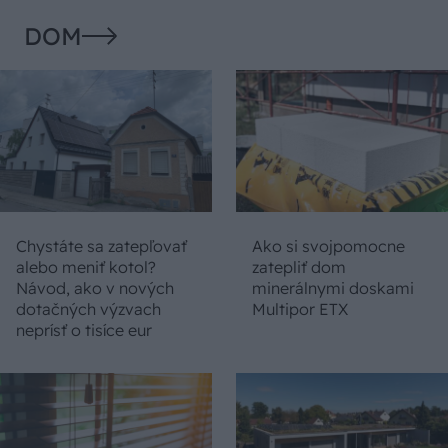
DOM
Chystáte sa zatepľovať
Ako si svojpomocne
alebo meniť kotol?
zatepliť dom
Návod, ako v nových
minerálnymi doskami
dotačných výzvach
Multipor ETX
neprísť o tisíce eur