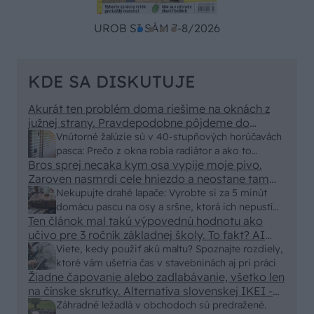
UROB SI SÁM 7-8/2026
KDE SA DISKUTUJE
Akurát ten problém doma riešime na oknách z
južnej strany. Pravdepodobne pôjdeme do
vonkajšieho tienenia na spôsob markízy
Vnútorné žalúzie sú v 40-stupňových horúčavách
250x150cm. Čínsky predajcovia idú okolo 100
pasca: Prečo z okna robia radiátor a ako to
eur kus.
Bros sprej necaka kym osa vypije moje pivo.
vyriešiť za pár eur?
Zaroven nasmrdi cele hniezdo a neostane tam
nic zive. Vasa pasca naucinke moc efektivne.
Nekupujte drahé lapače: Vyrobte si za 5 minút
Skor pritiahne slimaky
domácu pascu na osy a sršne, ktorá ich nepustí
Ten článok mal takú výpovednú hodnotu ako
von
učivo pre 3 ročník základnej školy. To fakt? AI
alebo nejaka kniha z VŠ? Dnešné rychlotvrdnuce
Viete, kedy použiť akú maltu? Spoznajte rozdiely,
malty - pevnosť 40 Mpa a doba schnutia tak 15
ktoré vám ušetria čas v stavebninách aj pri práci
minut , k tomu vodotesné s kryštálikou. A rozdiel
Žiadne čapovanie alebo zadlabávanie, všetko len
na čínske skrutky. Alternatíva slovenskej IKEI -
- schnutie a zretie. Nič?
čo sa týka pevnosti. Autor si nedal veľa námahy s
Záhradné ležadlá v obchodoch sú predražené.