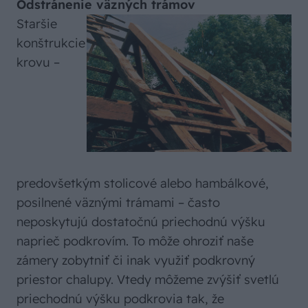
Odstránenie väzných trámov
Staršie
konštrukcie
krovu –
predovšetkým stolicové alebo hambálkové,
posilnené väznými trámami – často
neposkytujú dostatočnú priechodnú výšku
naprieč podkrovím. To môže ohroziť naše
zámery zobytniť či inak využiť podkrovný
priestor chalupy. Vtedy môžeme zvýšiť svetlú
priechodnú výšku podkrovia tak, že