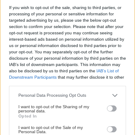
If you wish to opt-out of the sale, sharing to third parties, or
processing of your personal or sensitive information for
targeted advertising by us, please use the below opt-out
section to confirm your selection. Please note that after your
opt-out request is processed you may continue seeing
interest-based ads based on personal information utilized by
us or personal information disclosed to third parties prior to
your opt-out. You may separately opt-out of the further
disclosure of your personal information by third parties on the
IAB’s list of downstream participants. This information may
also be disclosed by us to third parties on the
IAB’s List of
Downstream Participants
that may further disclose it to other
third parties.
Vnútorné žalúzie sú v 40-stupňových
horúčavách pasca: Prečo z okna robia radiátor
Please note that this website/app uses one or more Google
Personal Data Processing Opt Outs
a ako to vyriešiť za pár eur?
services and may gather and store information including but
not limited to your visit or usage behaviour. You may click to
I want to opt-out of the Sharing of my
personal data.
grant or deny consent to Google and its third-party tags to
Opted In
use your data for below specified purposes in below Google
consent section.
I want to opt-out of the Sale of my
Personal Data.