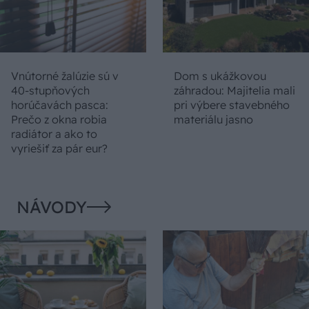
Vnútorné žalúzie sú v
Dom s ukážkovou
40-stupňových
záhradou: Majitelia mali
horúčavách pasca:
pri výbere stavebného
Prečo z okna robia
materiálu jasno
radiátor a ako to
vyriešiť za pár eur?
NÁVODY