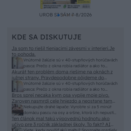
UROB SI SÁM 7-8/2026
KDE SA DISKUTUJE
Ja som to riešil tieniacimi závesmi v interieri.Je
to pohoda.
Vnútorné žalúzie sú v 40-stupňových horúčavách
pasca: Prečo z okna robia radiátor a ako to
Akurát ten problém doma riešime na oknách z
vyriešiť za pár eur?
južnej strany. Pravdepodobne pôjdeme do
vonkajšieho tienenia na spôsob markízy
Vnútorné žalúzie sú v 40-stupňových horúčavách
250x150cm. Čínsky predajcovia idú okolo 100
pasca: Prečo z okna robia radiátor a ako to
eur kus.
Bros sprej necaka kym osa vypije moje pivo.
vyriešiť za pár eur?
Zaroven nasmrdi cele hniezdo a neostane tam
nic zive. Vasa pasca naucinke moc efektivne.
Nekupujte drahé lapače: Vyrobte si za 5 minút
Skor pritiahne slimaky
domácu pascu na osy a sršne, ktorá ich nepustí
Ten článok mal takú výpovednú hodnotu ako
von
učivo pre 3 ročník základnej školy. To fakt? AI
alebo nejaka kniha z VŠ? Dnešné rychlotvrdnuce
Viete, kedy použiť akú maltu? Spoznajte rozdiely,