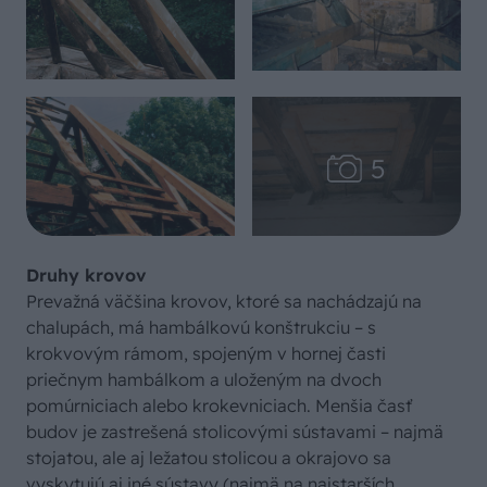
Druhy krovov
Prevažná väčšina krovov, ktoré sa nachádzajú na
chalupách, má hambálkovú konštrukciu – s
krokvovým rámom, spojeným v hornej časti
priečnym hambálkom a uloženým na dvoch
pomúrniciach alebo krokevniciach. Menšia časť
budov je zastrešená stolicovými sústavami – najmä
stojatou, ale aj ležatou stolicou a okrajovo sa
vyskytujú aj iné sústavy (najmä na najstarších