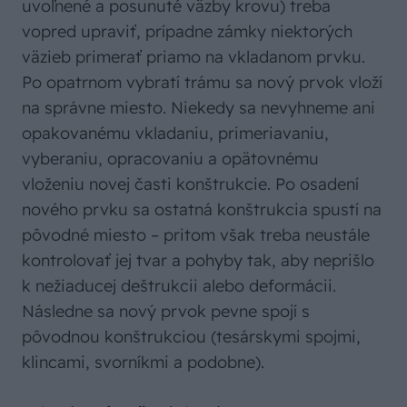
uvoľnené a posunuté väzby krovu) treba
vopred upraviť, prípadne zámky niektorých
väzieb primerať priamo na vkladanom prvku.
Po opatrnom vybratí trámu sa nový prvok vloží
na správne miesto. Niekedy sa nevyhneme ani
opakovanému vkladaniu, primeriavaniu,
vyberaniu, opracovaniu a opätovnému
vloženiu novej časti konštrukcie. Po osadení
nového prvku sa ostatná konštrukcia spustí na
pôvodné miesto – pritom však treba neustále
kontrolovať jej tvar a pohyby tak, aby neprišlo
k nežiaducej deštrukcii alebo deformácii.
Následne sa nový prvok pevne spojí s
pôvodnou konštrukciou (tesárskymi spojmi,
klincami, svorníkmi a podobne).