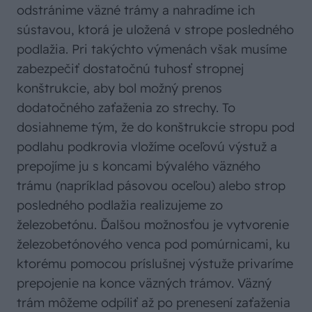
odstránime väzné trámy a nahradíme ich
sústavou, ktorá je uložená v strope posledného
podlažia. Pri takýchto výmenách však musíme
zabezpečiť dostatočnú tuhosť stropnej
konštrukcie, aby bol možný prenos
dodatočného zaťaženia zo strechy. To
dosiahneme tým, že do konštrukcie stropu pod
podlahu podkrovia vložíme oceľovú výstuž a
prepojíme ju s koncami bývalého väzného
trámu (napríklad pásovou oceľou) alebo strop
posledného podlažia realizujeme zo
železobetónu. Ďalšou možnosťou je vytvorenie
železobetónového venca pod pomúrnicami, ku
ktorému pomocou príslušnej výstuže privaríme
prepojenie na konce väzných trámov. Väzný
trám môžeme odpíliť až po prenesení zaťaženia