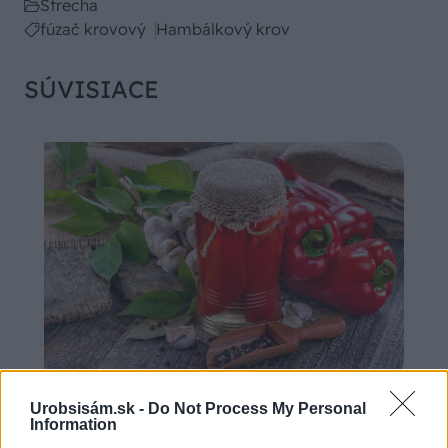
Strecha
fúzač krovový
Hambálkový krov
SÚVISIACE
Chystáte sa zavárať kápiu? Táto chyba ju
Urobsisám.sk -
Do Not Process My Personal
premení na nevábne mäkkú hmotu
Information