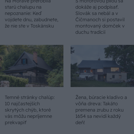
Na Morave prerobila
S motorovou pílou sa
starú chalupu na
dokáže aj podpísať.
nepoznanie: Keď
Slovák sa nebál a v
vojdete dnu, zabudnete,
Čičmanoch si postavil
že nie ste v Toskánsku
montovaný domček v
duchu tradícií
Temné stránky chalúp:
Žena, búracie kladivo a
10 najčastejších
vôňa dreva: Takáto
skrytých chýb, ktoré
premena zrubu z roku
vás môžu nepríjemne
1654 sa nevidí každý
prekvapiť
deň!