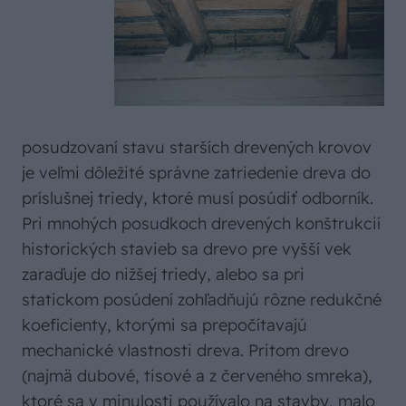
posudzovaní stavu starších drevených krovov
je veľmi dôležité správne zatriedenie dreva do
príslušnej triedy, ktoré musí posúdiť odborník.
Pri mnohých posudkoch drevených konštrukcií
historických stavieb sa drevo pre vyšší vek
zaraďuje do nižšej triedy, alebo sa pri
statickom posúdení zohľadňujú rôzne redukčné
koeficienty, ktorými sa prepočítavajú
mechanické vlastnosti dreva. Pritom drevo
(najmä dubové, tisové a z červeného smreka),
ktoré sa v minulosti používalo na stavby, malo