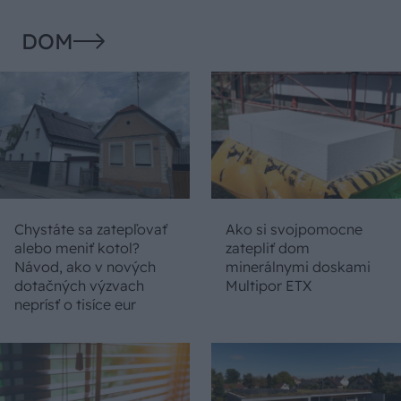
DOM
Chystáte sa zatepľovať
Ako si svojpomocne
alebo meniť kotol?
zatepliť dom
Návod, ako v nových
minerálnymi doskami
dotačných výzvach
Multipor ETX
neprísť o tisíce eur