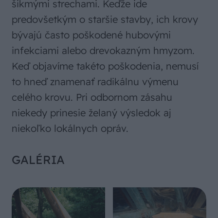
šikmými strechami. Keďže ide
predovšetkým o staršie stavby, ich krovy
bývajú často poškodené hubovými
infekciami alebo drevokazným hmyzom.
Keď objavíme takéto poškodenia, nemusí
to hneď znamenať radikálnu výmenu
celého krovu. Pri odbornom zásahu
niekedy prinesie želaný výsledok aj
niekoľko lokálnych opráv.
GALÉRIA