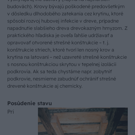
budovách). Krovy bývajú poškodené predovšetkým
v dôsledku dlhodobého zatekania cez krytinu, ktoré
spôsobí rozvoj hubovej infekcie v dreve, prípadne
napadnutie slabšieho dreva drevokazným hmyzom. Z
praktického hľadiska je oveľa ľahšie udržiavať a
opravovať otvorené strešné konštrukcie – t. j.
konštrukcie striech, ktoré tvorí len nosný krov a
krytina na latovaní – než uzavreté strešné konštrukcie
s nosnou konštrukciou skrytou v tepelnej izolácii
podkrovia. Ak sa teda chystáme napr. zobytniť
podkrovie, nesmieme zabudnúť ochrániť strešné
drevené konštrukcie aj chemicky.
Posúdenie stavu
Pri