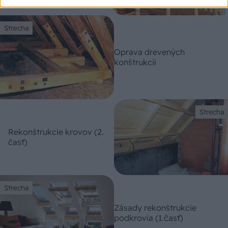
Strecha
Oprava drevených
konštrukcií
Strecha
Rekonštrukcie krovov (2.
časť)
Strecha
Zásady rekonštrukcie
podkrovia (1.časť)