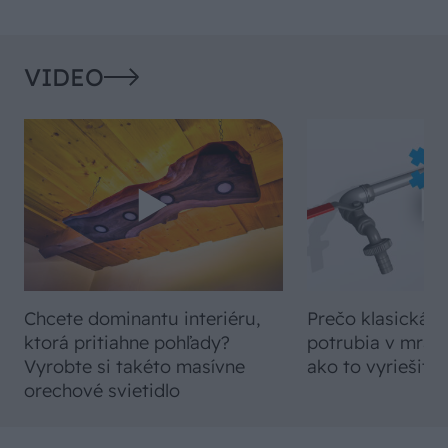
VIDEO
Chcete dominantu interiéru,
Prečo klasická iz
ktorá pritiahne pohľady?
potrubia v mrazo
Vyrobte si takéto masívne
ako to vyriešiť r
orechové svietidlo