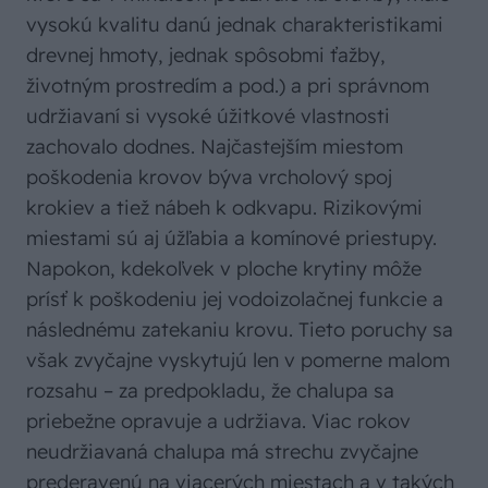
vysokú kvalitu danú jednak charakteristikami
drevnej hmoty, jednak spôsobmi ťažby,
životným prostredím a pod.) a pri správnom
udržiavaní si vysoké úžitkové vlastnosti
zachovalo dodnes. Najčastejším miestom
poškodenia krovov býva vrcholový spoj
krokiev a tiež nábeh k odkvapu. Rizikovými
miestami sú aj úžľabia a komínové priestupy.
Napokon, kdekoľvek v ploche krytiny môže
prísť k poškodeniu jej vodoizolačnej funkcie a
následnému zatekaniu krovu. Tieto poruchy sa
však zvyčajne vyskytujú len v pomerne malom
rozsahu – za predpokladu, že chalupa sa
priebežne opravuje a udržiava. Viac rokov
neudržiavaná chalupa má strechu zvyčajne
prederavenú na viacerých miestach a v takých