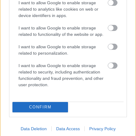
I want to allow Google to enable storage
related to analytics like cookies on web or
device identifiers in apps.
Chystáte sa zatepľovať alebo meniť kotol?
I want to allow Google to enable storage
Návod, ako v nových dotačných výzvach
related to functionality of the website or app.
neprísť o tisíce eur
I want to allow Google to enable storage
related to personalization.
Strecha
I want to allow Google to enable storage
related to security, including authentication
Rekonštrukcie krovov (1.
functionality and fraud prevention, and other
časť)
user protection.
Strecha
CONFIRM
Konštrukčné riešenia krovu
Data Deletion
Data Access
Privacy Policy