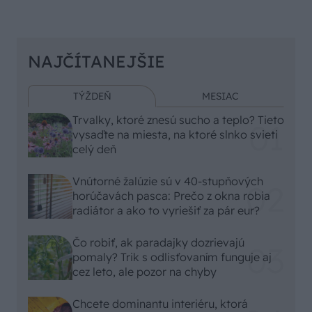
NAJČÍTANEJŠIE
TÝŽDEŇ
MESIAC
Trvalky, ktoré znesú sucho a teplo? Tieto
vysaďte na miesta, na ktoré slnko svieti
celý deň
Vnútorné žalúzie sú v 40-stupňových
horúčavách pasca: Prečo z okna robia
radiátor a ako to vyriešiť za pár eur?
Čo robiť, ak paradajky dozrievajú
pomaly? Trik s odlisťovaním funguje aj
cez leto, ale pozor na chyby
Chcete dominantu interiéru, ktorá