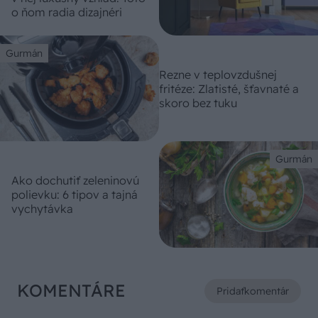
o ňom radia dizajnéri
Gurmán
Rezne v teplovzdušnej
fritéze: Zlatisté, šťavnaté a
skoro bez tuku
Gurmán
Ako dochutiť zeleninovú
polievku: 6 tipov a tajná
vychytávka
KOMENTÁRE
Pridať
komentár