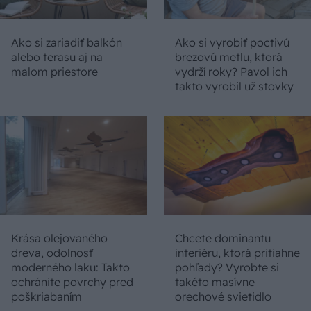
Ako si zariadiť balkón
Ako si vyrobiť poctivú
alebo terasu aj na
brezovú metlu, ktorá
malom priestore
vydrží roky? Pavol ich
takto vyrobil už stovky
Krása olejovaného
Chcete dominantu
dreva, odolnosť
interiéru, ktorá pritiahne
moderného laku: Takto
pohľady? Vyrobte si
ochránite povrchy pred
takéto masívne
poškriabaním
orechové svietidlo