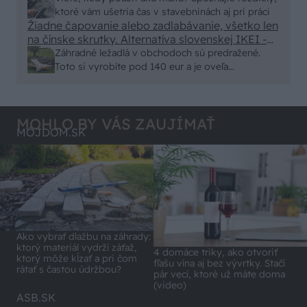
malty - pevnosť 40 Mpa a doba schnutia tak 15
ktoré vám ušetria čas v stavebninách aj pri práci
minut , k tomu vodotesné s kryštálikou. A rozdiel
Žiadne čapovanie alebo zadlabávanie, všetko len
na čínske skrutky. Alternatíva slovenskej IKEI -
- schnutie a zretie. Nič?
čo sa týka pevnosti. Autor si nedal veľa námahy s
Záhradné ležadlá v obchodoch sú predražené.
remeselným spracovaním, škoda. No lepšie než
Toto si vyrobíte pod 140 eur a je oveľa
ten odpad z DTD predávaný v Kauflande alebo
pohodlnejšie!
Lídli.
MOHLO BY VÁS ZAUJÍMAŤ
MÔJDOM.SK
Ako vybrať dlažbu na záhrady:
ktorý materiál vydrží záťaž,
4 domáce triky, ako otvoriť
ktorý môže kĺzať a pri čom
fľašu vína aj bez vývrtky. Stačí
rátať s častou údržbou?
pár vecí, ktoré už máte doma
(video)
ASB.SK