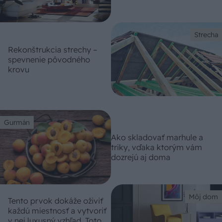
Strecha
Rekonštrukcia strechy –
spevnenie pôvodného
krovu
Gurmán
Ako skladovať marhule a
triky, vďaka ktorým vám
dozrejú aj doma
Môj dom
Tento prvok dokáže oživiť
každú miestnosť a vytvoriť
v nej luxusný vzhľad. Toto