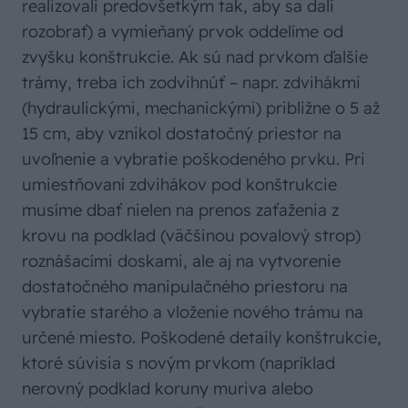
realizovali predovšetkým tak, aby sa dali
rozobrať) a vymieňaný prvok oddelíme od
zvyšku konštrukcie. Ak sú nad prvkom ďalšie
trámy, treba ich zodvihnúť – napr. zdvihákmi
(hydraulickými, mechanickými) približne o 5 až
15 cm, aby vznikol dostatočný priestor na
uvoľnenie a vybratie poškodeného prvku. Pri
umiestňovaní zdvihákov pod konštrukcie
musíme dbať nielen na prenos zaťaženia z
krovu na podklad (väčšinou povalový strop)
roznášacími doskami, ale aj na vytvorenie
dostatočného manipulačného priestoru na
vybratie starého a vloženie nového trámu na
určené miesto. Poškodené detaily konštrukcie,
ktoré súvisia s novým prvkom (napríklad
nerovný podklad koruny muriva alebo