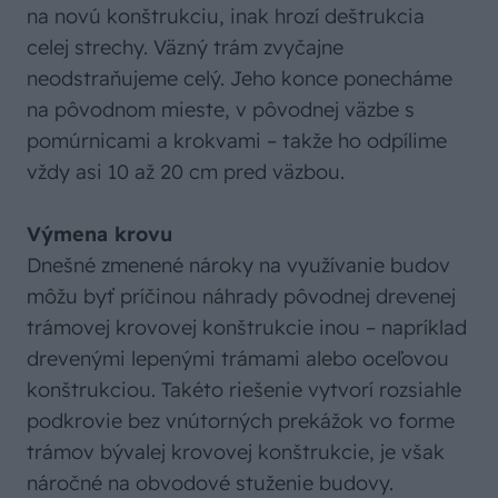
na novú konštrukciu, inak hrozí deštrukcia
celej strechy. Väzný trám zvyčajne
neodstraňujeme celý. Jeho konce ponecháme
na pôvodnom mieste, v pôvodnej väzbe s
pomúrnicami a krokvami – takže ho odpílime
vždy asi 10 až 20 cm pred väzbou.
Výmena krovu
Dnešné zmenené nároky na využívanie budov
môžu byť príčinou náhrady pôvodnej drevenej
trámovej krovovej konštrukcie inou – napríklad
drevenými lepenými trámami alebo oceľovou
konštrukciou. Takéto riešenie vytvorí rozsiahle
podkrovie bez vnútorných prekážok vo forme
trámov bývalej krovovej konštrukcie, je však
náročné na obvodové stuženie budovy.