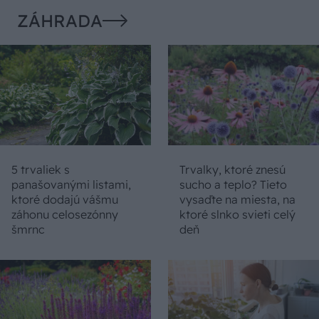
ZÁHRADA
5 trvaliek s
Trvalky, ktoré znesú
panašovanými listami,
sucho a teplo? Tieto
ktoré dodajú vášmu
vysaďte na miesta, na
záhonu celosezónny
ktoré slnko svieti celý
šmrnc
deň