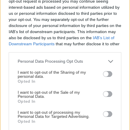
opt-out request is processed you may continue seeing
interest-based ads based on personal information utilized by
us or personal information disclosed to third parties prior to
Náradie a stroje
your opt-out. You may separately opt-out of the further
disclosure of your personal information by third parties on the
IAB’s list of downstream participants. This information may
Zhutňovač podkladu
also be disclosed by us to third parties on the
IAB’s List of
Downstream Participants
that may further disclose it to other
third parties.
Please note that this website/app uses one or more Google
Základy domu
Personal Data Processing Opt Outs
services and may gather and store information including but
Staviate? Šetrite náklady aj
not limited to your visit or usage behaviour. You may click to
I want to opt-out of the Sharing of my
personal data.
nervy!
grant or deny consent to Google and its third-party tags to
Opted In
use your data for below specified purposes in below Google
consent section.
I want to opt-out of the Sale of my
Personal Data.
Opted In
Rekonštrukcia bytu
I want to opt-out of processing my
Natural dlažby PRESBETON
Personal Data for Targeted Advertising.
– dokonalá imitácia
Opted In
prírodných materiálov