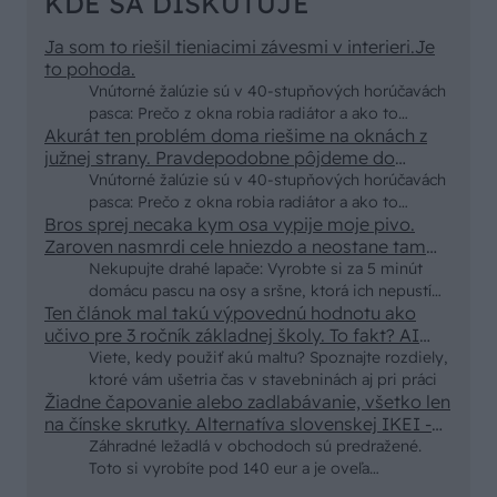
NAŠE ČASOPISY
UROB SI SÁM 7-8/2026
KDE SA DISKUTUJE