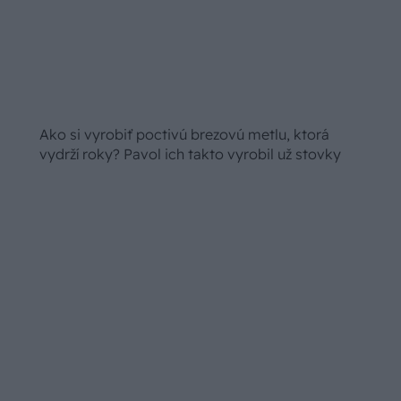
Vnútorné žalúzie sú v 40-stupňových
horúčavách pasca: Prečo z okna robia radiátor
a ako to vyriešiť za pár eur?