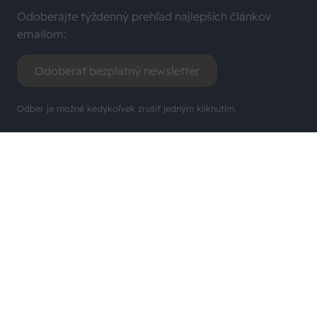
Dva mosty v Trebišove sú
Strabag: Potichu sme prišli
v havarijnom stave. Čaká ich
a potichu odídeme
oprava spolu za 11,4 mil. eur
ZÁHRADA.SK
Pustite sa do množenia
Zlaté žltnutie viniča sa šíri
vždyzelených listnáčov. Teraz
Slovenskom. Čo si treba
je na to vhodný čas!
všímať a čo musí urobiť aj
bežný záhradkár?
NOVINKY Z UROB SI SÁM