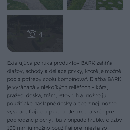
Existujúca ponuka produktov BARK zahŕňa
dlažby, schody a deliace prvky, ktoré je možné
podľa potreby spolu kombinovať. Dlažba BARK
je vyrábaná v niekoľkých reliéfoch – kôra,
pražec, doska, trám, letokruh a možno ju
použiť ako nášľapné dosky alebo z nej možno
vyskladať aj celú plochu. Je určená skôr pre
pochôdzne plochy, iba v prípade hrúbky dlažby
100 mm ju možno použiť aj pre miesta so