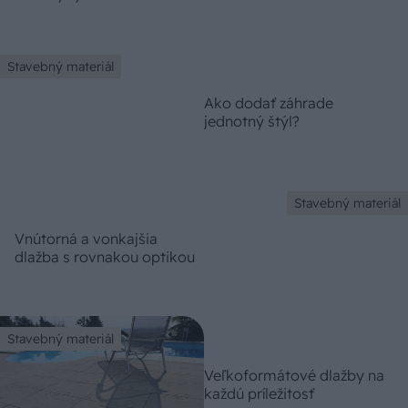
Chystáte sa zatepľovať alebo meniť kotol?
Návod, ako v nových dotačných výzvach
neprísť o tisíce eur
Čo robiť, ak paradajky dozrievajú pomaly? Trik s
odlisťovaním funguje aj cez leto, ale pozor na
chyby