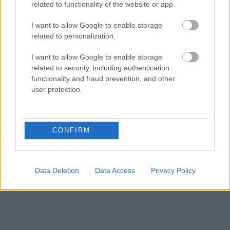
related to functionality of the website or app.
stal pre mladú rodinu
s dieťaťom ideálnym
domovom
I want to allow Google to enable storage
related to personalization.
Môj dom
Odkvitli vám letničky?
I want to allow Google to enable storage
Tieto rastliny vyfarbia vašu
related to security, including authentication
záhradu na jeseň a dariť sa
functionality and fraud prevention, and other
im bude aj v kvetináči
user protection.
CONFIRM
KOMENTÁRE
Pridať
komentár
Data Deletion
Data Access
Privacy Policy
VIDEO