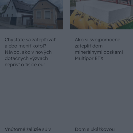
Temné stránky chalúp:
Žena, búracie kladivo a
10 najčastejších
vôňa dreva: Takáto
skrytých chýb, ktoré
premena zrubu z roku
vás môžu nepríjemne
1654 sa nevidí každý
prekvapiť
deň!
DOM