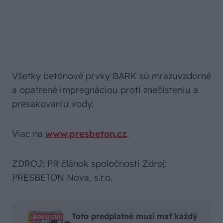
Všetky výrobky Natural radu BARK možno
použiť najmä v exteriéroch, ako sú záhrady,
spevnené plochy v okolí rodinných domov,
parky, nádvorie kultúrnych a spoločenských
centier a pod. Dlažba BARK je však tiež vhodná
do interiérových priestorov, ako sú záhradné
kuchyne, zrubové domčeky, altány a iné.