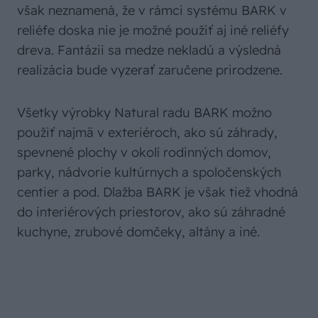
Novinkou tohtoročnej sezóny je ucelený
systém BARK, ktorého súčasťou sú dlažby,
palisády, trávne lemy, žľab do dlažby, schody a
kvetináče. Všetky tieto betónové prvky majú
jednotný reliéf v podobe imitácie dosky. To
však neznamená, že v rámci systému BARK v
reliéfe doska nie je možné použiť aj iné reliéfy
dreva. Fantázii sa medze nekladú a výsledná
realizácia bude vyzerať zaručene prirodzene.