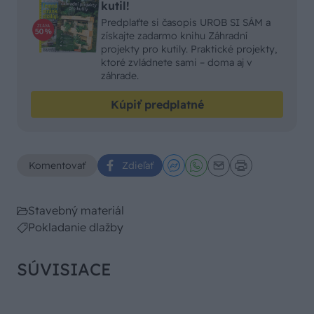
Všetky betónové prvky BARK sú mrazuvzdorné
a opatrené impregnáciou proti znečisteniu a
presakovaniu vody.
Viac na
www.presbeton.cz
.
ZDROJ: PR článok spoločnosti Zdroj:
PRESBETON Nova, s.r.o.
Toto predplatné musí mať každý
kutil!