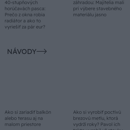
Chystáte sa zatepľovať
Ako si svojpomocne
alebo meniť kotol?
zatepliť dom
Návod, ako v nových
minerálnymi doskami
dotačných výzvach
Multipor ETX
neprísť o tisíce eur
Vnútorné žalúzie sú v
Dom s ukážkovou
40-stupňových
záhradou: Majitelia mali