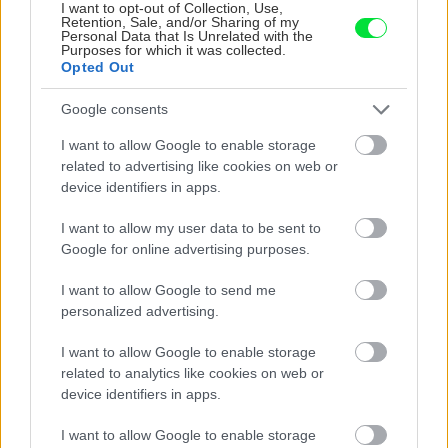
I want to opt-out of Collection, Use,
Retention, Sale, and/or Sharing of my
Personal Data that Is Unrelated with the
Purposes for which it was collected.
Opted Out
Môj dom
Pestovanie bazalky zvládnu
Google consents
aj úplní začiatočníci. Ako sa
o ňu starať od semiačka a
I want to allow Google to enable storage
čo robiť pri častých
related to advertising like cookies on web or
problémoch?
device identifiers in apps.
I want to allow my user data to be sent to
Záhrada
Google for online advertising purposes.
Kvetinová lúka ako
bojovník proti burine. Ktoré
I want to allow Google to send me
druhy si vybrať?
personalized advertising.
I want to allow Google to enable storage
related to analytics like cookies on web or
Môj dom
device identifiers in apps.
Výslednú podobu hľadali
dlho, ale oplatilo sa.
I want to allow Google to enable storage
Vzdušný a moderný byt sa