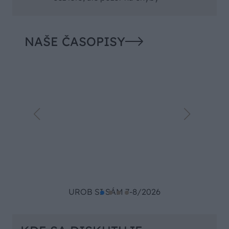
TÝŽDEŇ
MESIAC
Dom s ukážkovou záhradou: Majitelia
mali pri výbere stavebného materiálu
jasno
Trvalky, ktoré znesú sucho a teplo? Tieto
vysaďte na miesta, na ktoré slnko svieti
celý deň
Nekupujte drahé lapače: Vyrobte si za 5
minút domácu pascu na osy a sršne,
ktorá ich nepustí von
Zapnutá klimatizácia celý deň? Pozrite
sa, koľko vás stojí a prečo sa oplatí
zapnúť aj ventilátor
Čo robiť, ak paradajky dozrievajú
pomaly? Trik s odlisťovaním funguje aj
cez leto, ale pozor na chyby