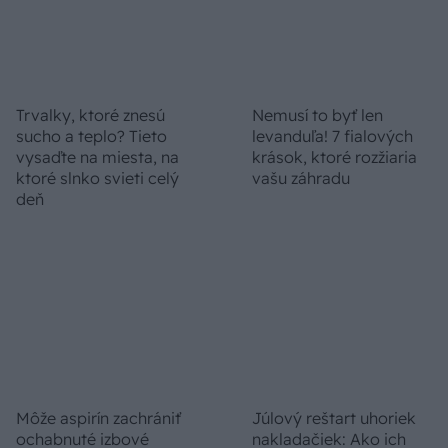
Chcete dominantu interiéru,
Prečo klasická iz
ktorá pritiahne pohľady?
potrubia v mrazo
Vyrobte si takéto masívne
ako to vyriešiť r
orechové svietidlo
ZÁHRADA