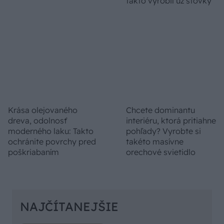
horúčavách pasca:
pri výbere stavebného
Prečo z okna robia
materiálu jasno
radiátor a ako to
vyriešiť za pár eur?
NÁVODY
Ako si zariadiť balkón
Ako si vyrobiť poctivú
alebo terasu aj na
brezovú metlu, ktorá
malom priestore
vydrží roky? Pavol ich
takto vyrobil už stovky