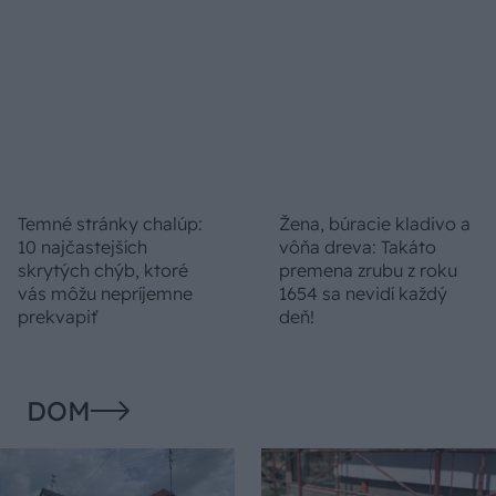
možno prekvapí
kvitnutia?
CHALUPA
Na Morave prerobila
S motorovou pílou sa
starú chalupu na
dokáže aj podpísať.
nepoznanie: Keď
Slovák sa nebál a v
vojdete dnu, zabudnete,
Čičmanoch si postavil
že nie ste v Toskánsku
montovaný domček v
duchu tradícií