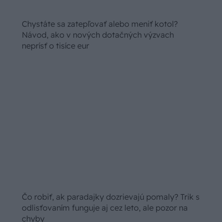
Ako si vyrobiť poctivú brezovú metlu, ktorá
vydrží roky? Pavol ich takto vyrobil už stovky