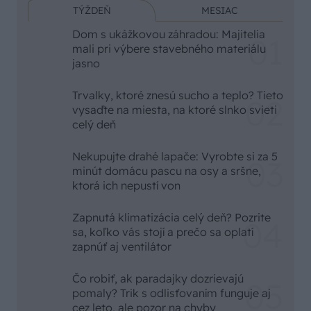
Krása olejovaného
Chcete dominantu
dreva, odolnosť
interiéru, ktorá pritiahne
moderného laku: Takto
pohľady? Vyrobte si
ochránite povrchy pred
takéto masívne
poškriabaním
orechové svietidlo
NAJČÍTANEJŠIE