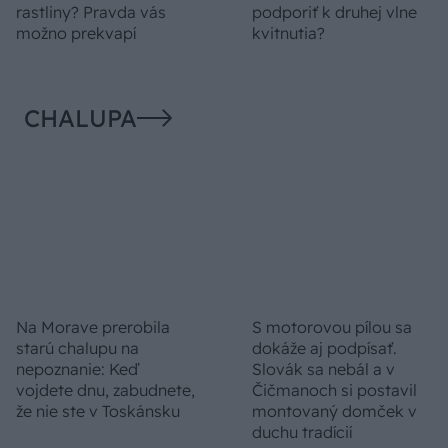
Trvalky, ktoré znesú
Nemusí to byť len
sucho a teplo? Tieto
levanduľa! 7 fialových
vysaďte na miesta, na
krások, ktoré rozžiaria
ktoré slnko svieti celý
vašu záhradu
deň
Môže aspirín zachrániť
Júlový reštart uhoriek
ochabnuté izbové
nakladačiek: Ako ich
rastliny? Pravda vás
podporiť k druhej vlne