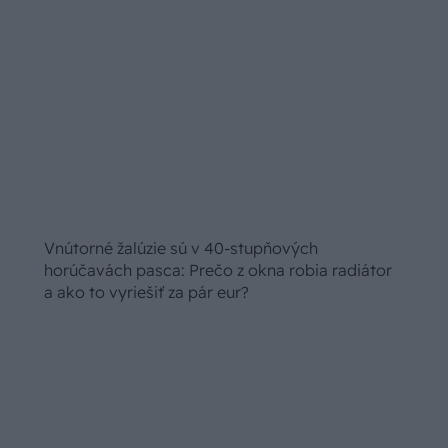
Predplaťte si časopis UROB SI SÁM a
získajte zadarmo knihu Záhradní
projekty pro kutily. Praktické projekty,
ktoré zvládnete sami – doma aj v
záhrade.
Kúpiť predplatné
Komentovať
Zdieľať
Stavebný materiál
Pokladanie dlažby
SÚVISIACE