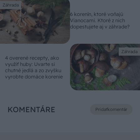
Záhrada
6 korenín, ktoré voňajú
Vianocami. Ktoré z nich
dopestujete aj v záhrade?
Záhrada
4 overené recepty, ako
využiť huby: Uvarte si
chutné jedlá a zo zvyšku
vyrobte domáce korenie
KOMENTÁRE
Pridať
komentár