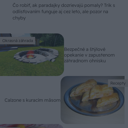
Čo robiť, ak paradajky dozrievajú pomaly? Trik s
odlisťovaním funguje aj cez leto, ale pozor na
chyby
Okrasná záhrada
Bezpečné a štýlové
opekanie v zapustenom
záhradnom ohnisku
Recepty
Calzone s kuracím mäsom