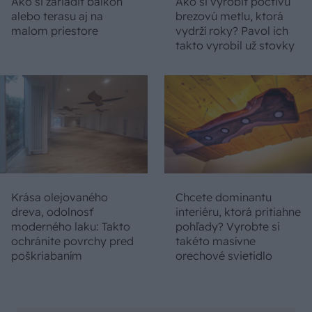
Ako si zariadiť balkón
Ako si vyrobiť poctivú
alebo terasu aj na
brezovú metlu, ktorá
malom priestore
vydrží roky? Pavol ich
takto vyrobil už stovky
Krása olejovaného
Chcete dominantu
dreva, odolnosť
interiéru, ktorá pritiahne
moderného laku: Takto
pohľady? Vyrobte si
ochránite povrchy pred
takéto masívne
poškriabaním
orechové svietidlo