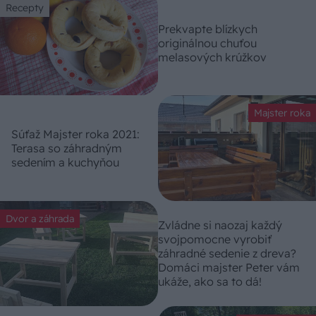
Recepty
Prekvapte blízkych
originálnou chuťou
melasových krúžkov
Majster roka
Súťaž Majster roka 2021:
Terasa so záhradným
sedením a kuchyňou
Dvor a záhrada
Zvládne si naozaj každý
svojpomocne vyrobiť
záhradné sedenie z dreva?
Domáci majster Peter vám
ukáže, ako sa to dá!