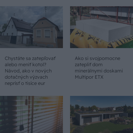
Chystáte sa zatepľovať
Ako si svojpomocne
alebo meniť kotol?
zatepliť dom
Návod, ako v nových
minerálnymi doskami
dotačných výzvach
Multipor ETX
neprísť o tisíce eur