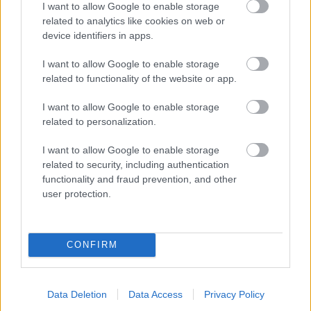
I want to allow Google to enable storage
1,5 m. Obklad je z tehlových pásikov. Spolu
related to analytics like cookies on web or
s kamennou terasou vás materiál na takéto
device identifiers in apps.
niečo môže vyjsť na 1 700 €.
I want to allow Google to enable storage
related to functionality of the website or app.
Zodpovedný redaktor: Stanislav Botur
I want to allow Google to enable storage
Foto: isifa/Shutterstock, Michal Ficík,
related to personalization.
František Halečka
Zdroj: časopis
Urob si sám 8/2016
I want to allow Google to enable storage
related to security, including authentication
functionality and fraud prevention, and other
user protection.
Komentovať
Zdieľať
Chalupa
CONFIRM
koreniny
kotlíky na guláš
záhradné ohniská
záhradné sedenie
zapustené ohnisko
Data Deletion
Data Access
Privacy Policy