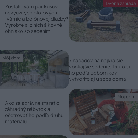
Dvor a záhrada
Zostalo vám pár kusov
nevyužitých plotových
tvárnic a betónovej dlažby?
Vyrobte si z nich šikovné
ohnisko so sedením
Môj dom
7 nápadov na najkrajšie
vonkajšie sedenie. Takto si
ho podľa odborníkov
vytvoríte aj u seba doma
Môj dom
Ako sa správne starať o
záhradný nábytok a
ošetrovať ho podľa druhu
materiálu