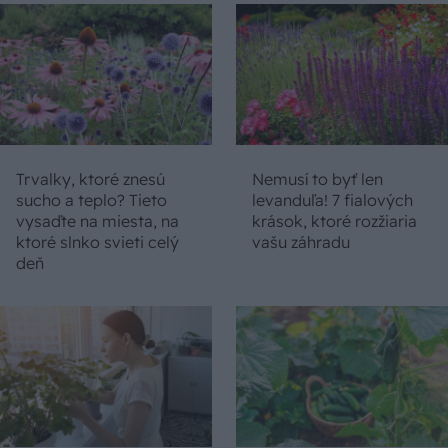
Trvalky, ktoré znesú
Nemusí to byť len
sucho a teplo? Tieto
levanduľa! 7 fialových
vysaďte na miesta, na
krások, ktoré rozžiaria
ktoré slnko svieti celý
vašu záhradu
deň