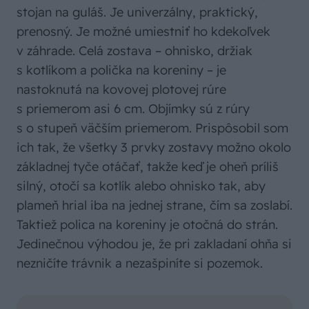
stojan na guláš. Je univerzálny, praktický,
prenosný. Je možné umiestniť ho kdekoľvek
v záhrade. Celá zostava – ohnisko, držiak
s kotlíkom a polička na koreniny – je
nastoknutá na kovovej plotovej rúre
s priemerom asi 6 cm. Objímky sú z rúry
s o stupeň väčším priemerom. Prispôsobil som
ich tak, že všetky 3 prvky zostavy možno okolo
základnej tyče otáčať, takže keď je oheň príliš
silný, otočí sa kotlík alebo ohnisko tak, aby
plameň hrial iba na jednej strane, čím sa zoslabí.
Taktiež polica na koreniny je otočná do strán.
Jedinečnou výhodou je, že pri zakladaní ohňa si
nezničíte trávnik a nezašpiníte si pozemok.