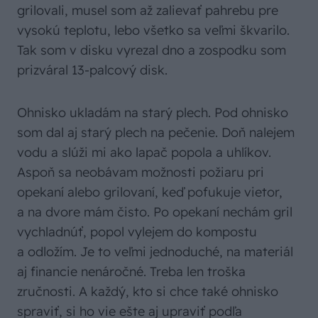
grilovali, musel som až zalievať pahrebu pre
vysokú teplotu, lebo všetko sa veľmi škvarilo.
Tak som v disku vyrezal dno a zospodku som
prizváral 13-palcový disk.
Ohnisko ukladám na starý plech. Pod ohnisko
som dal aj starý plech na pečenie. Doň nalejem
vodu a slúži mi ako lapač popola a uhlíkov.
Aspoň sa neobávam možnosti požiaru pri
opekaní alebo grilovaní, keď pofukuje vietor,
a na dvore mám čisto. Po opekaní nechám gril
vychladnúť, popol vylejem do kompostu
a odložím. Je to veľmi jednoduché, na materiál
aj financie nenáročné. Treba len troška
zručnosti. A každý, kto si chce také ohnisko
spraviť, si ho vie ešte aj upraviť podľa