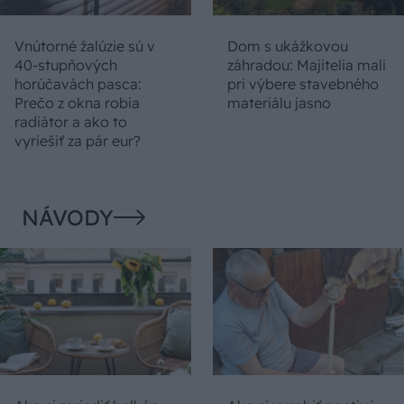
Vnútorné žalúzie sú v
Dom s ukážkovou
40-stupňových
záhradou: Majitelia mali
horúčavách pasca:
pri výbere stavebného
Prečo z okna robia
materiálu jasno
radiátor a ako to
vyriešiť za pár eur?
NÁVODY