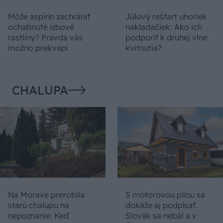
Môže aspirín zachrániť
Júlový reštart uhoriek
ochabnuté izbové
nakladačiek: Ako ich
rastliny? Pravda vás
podporiť k druhej vlne
možno prekvapí
kvitnutia?
CHALUPA
Na Morave prerobila
S motorovou pílou sa
starú chalupu na
dokáže aj podpísať.
nepoznanie: Keď
Slovák sa nebál a v