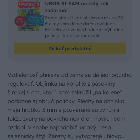
UROB SI SÁM na celý rok
zadarmo!
Predplaťte si Urob si sám na rok za 20
€ a my vám dáme darčekovú kartu
Möbelix v rovnakej hodnote. Výhodná
ponuka, ktorá sa vám vráti.
Získať predplatné
Vzdialenosť ohniska od zeme sa dá jednoducho
regulovať. Objímka na kotol je z pásoviny
širokej 6 cm, ktorú som zakrúžil „na kolene“,
podobne aj obruč poličky. Plechy na ohnisko
majú hrúbku 3 mm a pozvárané sú zvnútra,
takže zvary na povrchu nevidieť. Povrch som
ozdobil v snahe napodobiť ľudový, resp.
salašnícky štýl. Zárezy sú vytvorené uhlovou