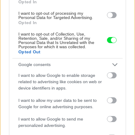
Opted In
I want to opt-out of processing my
Personal Data for Targeted Advertising.
Opted In
I want to opt-out of Collection, Use,
Retention, Sale, and/or Sharing of my
Personal Data that Is Unrelated with the
Purposes for which it was collected.
Opted Out
Google consents
I want to allow Google to enable storage
related to advertising like cookies on web or
device identifiers in apps.
ELEGANTNÉ ZÁHRADNÉ
SEDENIE
I want to allow my user data to be sent to
Google for online advertising purposes.
so štvorcovým nadzemným ohniskom a grilom
I want to allow Google to send me
si vyžaduje murovanie so šamotovou maltou
personalized advertising.
a tehlami. Vonkajšia strana ohniska má dĺžku