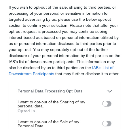
If you wish to opt-out of the sale, sharing to third parties, or
processing of your personal or sensitive information for
targeted advertising by us, please use the below opt-out
PREFABRIKÁT
section to confirm your selection. Please note that after your
opt-out request is processed you may continue seeing
Ohniská z betónových segmentov vám vždy
interest-based ads based on personal information utilized by
vyjdú presne, nemusíte dorezávať alebo lámať
us or personal information disclosed to third parties prior to
your opt-out. You may separately opt-out of the further
kamene. Hodí sa tomu, komu neprekáža umelý
disclosure of your personal information by third parties on the
vzhľad a chce mať rýchlo postavené ohnisko.
IAB’s list of downstream participants. This information may
Predávajú sa aj ohniská z jedného kusa betónu.
also be disclosed by us to third parties on the
IAB’s List of
Downstream Participants
that may further disclose it to other
Superlacný variant je použiť šachtovú skruž
third parties.
s výškou 25 alebo 50 cm, ktorú kúpite od 20 €.
Please note that this website/app uses one or more Google
Personal Data Processing Opt Outs
Drahšia bude doprava, takéto skruže vážia 200
services and may gather and store information including but
kg a viac.
not limited to your visit or usage behaviour. You may click to
I want to opt-out of the Sharing of my
personal data.
grant or deny consent to Google and its third-party tags to
Opted In
use your data for below specified purposes in below Google
consent section.
I want to opt-out of the Sale of my
Personal Data.