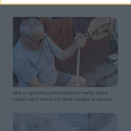
SÚVISIACE
Ako si vyrobiť poctivú brezovú metlu, ktorá
vydrží roky? Pavol ich takto vyrobil už stovky