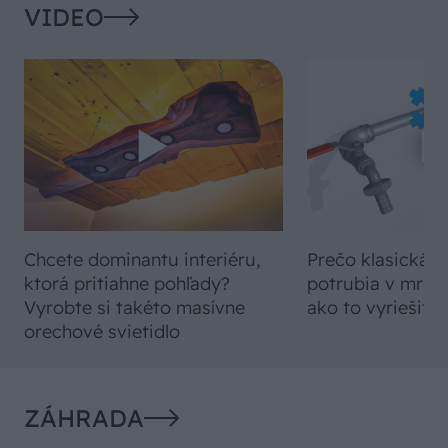
VIDEO
Chcete dominantu interiéru,
Prečo klasická iz
ktorá pritiahne pohľady?
potrubia v mrazo
Vyrobte si takéto masívne
ako to vyriešiť r
orechové svietidlo
ZÁHRADA