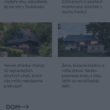
vojdete dnu, zabudnete,
Čičmanoch si postavil
že nie ste v Toskánsku
montovaný domček v
duchu tradícií
Temné stránky chalúp:
Žena, búracie kladivo a
10 najčastejších
vôňa dreva: Takáto
skrytých chýb, ktoré
premena zrubu z roku
vás môžu nepríjemne
1654 sa nevidí každý
prekvapiť
deň!
DOM