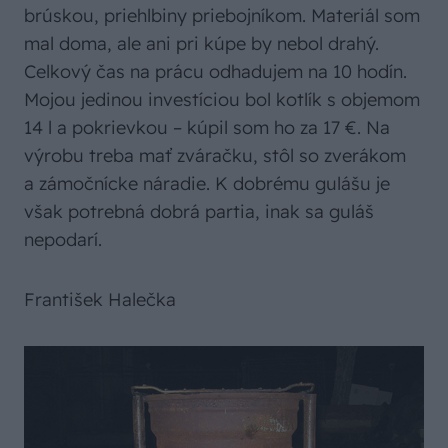
brúskou, priehlbiny priebojníkom. Materiál som
mal doma, ale ani pri kúpe by nebol drahý.
Celkový čas na prácu odhadujem na 10 hodín.
Mojou jedinou investíciou bol kotlík s objemom
14 l a pokrievkou – kúpil som ho za 17 €. Na
výrobu treba mať zváračku, stôl so zverákom
a zámočnícke náradie. K dobrému gulášu je
však potrebná dobrá partia, inak sa guláš
nepodarí.
František Halečka