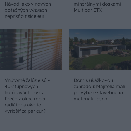
Návod, ako v nových
minerálnymi doskami
dotačných výzvach
Multipor ETX
neprísť o tisíce eur
Vnútorné žalúzie sú v
Dom s ukážkovou
40-stupňových
záhradou: Majitelia mali
horúčavách pasca:
pri výbere stavebného
Prečo z okna robia
materiálu jasno
radiátor a ako to
vyriešiť za pár eur?