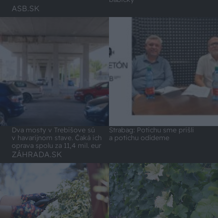
ASB.SK
Dva mosty v Trebišove sú
Strabag: Potichu sme prišli
v havarijnom stave. Čaká ich
a potichu odídeme
oprava spolu za 11,4 mil. eur
ZÁHRADA.SK