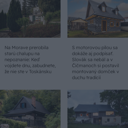
Na Morave prerobila
S motorovou pílou sa
starú chalupu na
dokáže aj podpísať.
nepoznanie: Keď
Slovák sa nebál a v
vojdete dnu, zabudnete,
Čičmanoch si postavil
že nie ste v Toskánsku
montovaný domček v
duchu tradícií