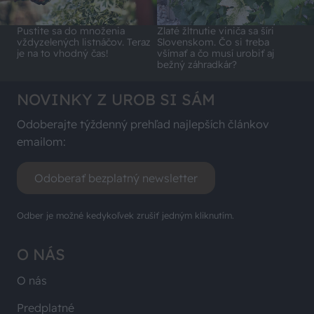
Pustite sa do množenia
Zlaté žltnutie viniča sa šíri
vždyzelených listnáčov. Teraz
Slovenskom. Čo si treba
je na to vhodný čas!
všímať a čo musí urobiť aj
bežný záhradkár?
NOVINKY Z UROB SI SÁM
Odoberajte týždenný prehľad najlepších článkov
emailom:
Odoberať bezplatný newsletter
Odber je možné kedykoľvek zrušiť jedným kliknutím.
O NÁS
O nás
Predplatné