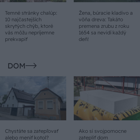
Temné stránky chalúp:
Žena, búracie kladivo a
10 najčastejších
vôňa dreva: Takáto
skrytých chýb, ktoré
premena zrubu z roku
vás môžu nepríjemne
1654 sa nevidí každý
prekvapiť
deň!
DOM
Chystáte sa zatepľovať
Ako si svojpomocne
alebo meniť kotol?
zatepliť dom