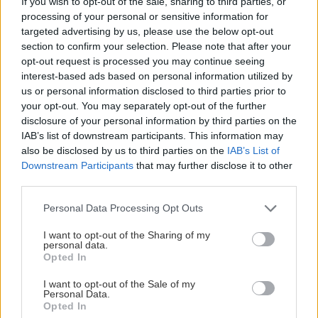
If you wish to opt-out of the sale, sharing to third parties, or
processing of your personal or sensitive information for
targeted advertising by us, please use the below opt-out
NAJČÍTANEJŠIE
section to confirm your selection. Please note that after your
opt-out request is processed you may continue seeing
interest-based ads based on personal information utilized by
TÝŽDEŇ
MESIAC
us or personal information disclosed to third parties prior to
your opt-out. You may separately opt-out of the further
Trvalky, ktoré znesú sucho a teplo? Tieto
disclosure of your personal information by third parties on the
vysaďte na miesta, na ktoré slnko svieti celý
IAB’s list of downstream participants. This information may
deň
also be disclosed by us to third parties on the
IAB’s List of
Downstream Participants
that may further disclose it to other
Dom s ukážkovou záhradou: Majitelia mali pri
third parties.
výbere stavebného materiálu jasno
Please note that this website/app uses one or more Google
Personal Data Processing Opt Outs
services and may gather and store information including but
Nekupujte drahé lapače: Vyrobte si za 5 minút
not limited to your visit or usage behaviour. You may click to
I want to opt-out of the Sharing of my
personal data.
domácu pascu na osy a sršne, ktorá ich
grant or deny consent to Google and its third-party tags to
Opted In
nepustí von
use your data for below specified purposes in below Google
consent section.
I want to opt-out of the Sale of my
Personal Data.
Čo robiť, ak paradajky dozrievajú pomaly? Trik
Opted In
s odlisťovaním funguje aj cez leto, ale pozor na