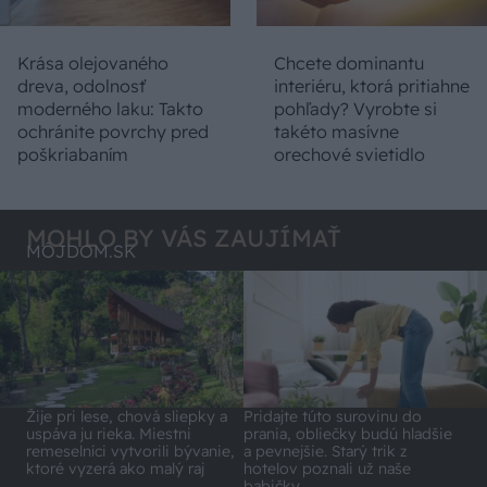
Krása olejovaného
Chcete dominantu
dreva, odolnosť
interiéru, ktorá pritiahne
moderného laku: Takto
pohľady? Vyrobte si
ochránite povrchy pred
takéto masívne
poškriabaním
orechové svietidlo
MOHLO BY VÁS ZAUJÍMAŤ
MÔJDOM.SK
Pridajte túto surovinu do
Žije pri lese, chová sliepky a
prania, obliečky budú hladšie
uspáva ju rieka. Miestni
a pevnejšie. Starý trik z
remeselníci vytvorili bývanie,
hotelov poznali už naše
ktoré vyzerá ako malý raj
babičky