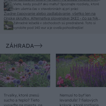
z VŠ? Dnešné rychlotvrdnuce malty - pevnosť 40 Mpa a
Viete, kedy použiť akú maltu? Spoznajte rozdiely, ktoré
doba schnutia tak 15 minut , k tomu vodotesné s
vám ušetria čas v stavebninách aj pri práci
Žiadne čapovanie alebo zadlabávanie, všetko len na
kryštálikou. A rozdiel - schnutie a zretie. Nič?
čínske skrutky. Alternatíva slovenskej IKEI - čo sa týka
pevnosti. Autor si nedal veľa námahy s remeselným
Záhradné ležadlá v obchodoch sú predražené. Toto si
spracovaním, škoda. No lepšie než ten odpad z DTD
vyrobíte pod 140 eur a je oveľa pohodlnejšie!
predávaný v Kauflande alebo Lídli.
ZÁHRADA
Trvalky, ktoré znesú
Nemusí to byť len
sucho a teplo? Tieto
levanduľa! 7 fialových
vysaďte na miesta, na
krások, ktoré rozžiaria