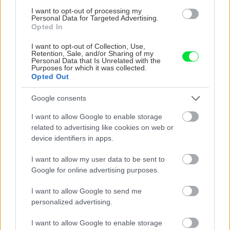
chyby
I want to opt-out of processing my
Personal Data for Targeted Advertising.
Opted In
Chcete dominantu interiéru, ktorá pritiahne
pohľady? Vyrobte si takéto masívne orechové
I want to opt-out of Collection, Use,
svietidlo
Retention, Sale, and/or Sharing of my
Personal Data that Is Unrelated with the
Purposes for which it was collected.
Opted Out
NAŠE ČASOPISY
Google consents
I want to allow Google to enable storage
related to advertising like cookies on web or
device identifiers in apps.
I want to allow my user data to be sent to
Google for online advertising purposes.
I want to allow Google to send me
personalized advertising.
I want to allow Google to enable storage