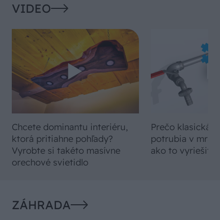
VIDEO
Chcete dominantu interiéru,
Prečo klasická iz
ktorá pritiahne pohľady?
potrubia v mrazo
Vyrobte si takéto masívne
ako to vyriešiť r
orechové svietidlo
ZÁHRADA