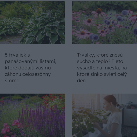
5 trvaliek s
Trvalky, ktoré znesú
panašovanými listami,
sucho a teplo? Tieto
ktoré dodajú vášmu
vysaďte na miesta, na
záhonu celosezónny
ktoré slnko svieti celý
šmrnc
deň