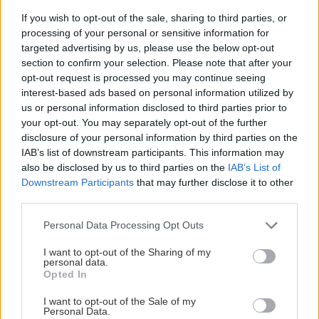
If you wish to opt-out of the sale, sharing to third parties, or
processing of your personal or sensitive information for
targeted advertising by us, please use the below opt-out
section to confirm your selection. Please note that after your
opt-out request is processed you may continue seeing
interest-based ads based on personal information utilized by
Výborný broskyňový džem bez otravných
us or personal information disclosed to third parties prior to
šupiek? Tento trik skráti prácu na polovicu
your opt-out. You may separately opt-out of the further
disclosure of your personal information by third parties on the
IAB’s list of downstream participants. This information may
also be disclosed by us to third parties on the
IAB’s List of
Downstream Participants
that may further disclose it to other
third parties.
Please note that this website/app uses one or more Google
Personal Data Processing Opt Outs
services and may gather and store information including but
not limited to your visit or usage behaviour. You may click to
I want to opt-out of the Sharing of my
personal data.
grant or deny consent to Google and its third-party tags to
Opted In
use your data for below specified purposes in below Google
consent section.
I want to opt-out of the Sale of my
Personal Data.