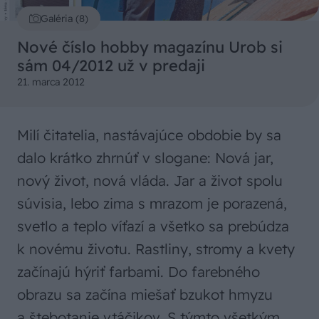
Galéria (8)
Nové číslo hobby magazínu Urob si
sám 04/2012 už v predaji
21. marca 2012
Milí čitatelia, nastávajúce obdobie by sa
dalo krátko zhrnúť v slogane: Nová jar,
nový život, nová vláda. Jar a život spolu
súvisia, lebo zima s mrazom je porazená,
svetlo a teplo víťazí a všetko sa prebúdza
k novému životu. Rastliny, stromy a kvety
začínajú hýriť farbami. Do farebného
obrazu sa začína miešať bzukot hmyzu
a štebotanie vtáčikov. S týmto všetkým