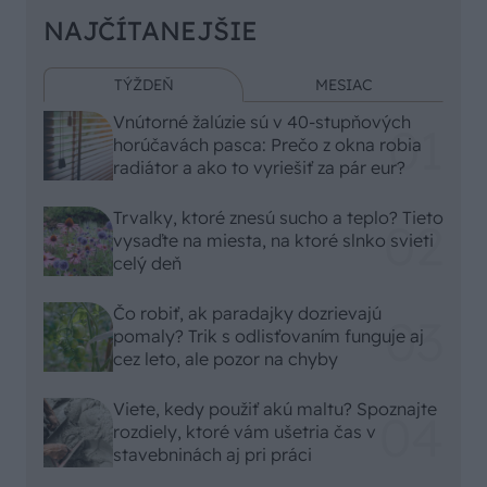
NAJČÍTANEJŠIE
TÝŽDEŇ
MESIAC
Vnútorné žalúzie sú v 40-stupňových
horúčavách pasca: Prečo z okna robia
radiátor a ako to vyriešiť za pár eur?
Trvalky, ktoré znesú sucho a teplo? Tieto
vysaďte na miesta, na ktoré slnko svieti
celý deň
Čo robiť, ak paradajky dozrievajú
pomaly? Trik s odlisťovaním funguje aj
cez leto, ale pozor na chyby
Viete, kedy použiť akú maltu? Spoznajte
rozdiely, ktoré vám ušetria čas v
stavebninách aj pri práci