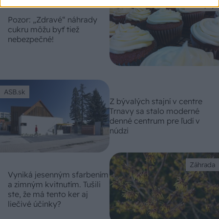
Recepty
Pozor: „Zdravé“ náhrady
cukru môžu byť tiež
nebezpečné!
ASB.sk
Z bývalých stajní v centre
Trnavy sa stalo moderné
denné centrum pre ľudí v
núdzi
Záhrada
Vyniká jesenným sfarbením
a zimným kvitnutím. Tušili
ste, že má tento ker aj
liečivé účinky?