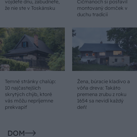
vojdete dnu, zabudnete,
Čičmanoch si postavil
že nie ste v Toskánsku
montovaný domček v
duchu tradícií
Temné stránky chalúp:
Žena, búracie kladivo a
10 najčastejších
vôňa dreva: Takáto
skrytých chýb, ktoré
premena zrubu z roku
vás môžu nepríjemne
1654 sa nevidí každý
prekvapiť
deň!
DOM