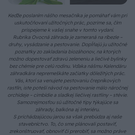
Keďže poslaním nášho mesačníka je pomáhať vám pri
uskutočňovaní užitočných prác, pozrime sa, čím
prispejeme k vašej snahe v tomto vydaní.
Rubrika Ovocná záhrada je zameraná na ríbezle –
druhy, vysádzanie a pestovanie. Dopĺňajú ju užitočné
poznatky zo zakladania biozáhonov, na ktorých
možno dopestovať zdravú zeleneniu a liečivé bylinky
bez chémie pre celú rodinu. Vďaka nášmu Kalendáru
záhradkára nepremeškáte začiatky dôležitých prác.
Vás, ktorí sa venujete pestovaniu črepníkových
rastlín, iste poteší návod na pestovanie málo náročnej
orchideje – cimbídie a sladkej liečivej rastliny – stévie.
Samozrejmosťou sú užitočné tipy týkajúce sa
záhrady, balkóna aj interiéru.
S prichádzajúcou jarou sa však prebúdza aj naše
stavebníctvo. To, čo sme plánovali postaviť,
zrekonštruovať, obnoviť či prerobiť, sa možno práve