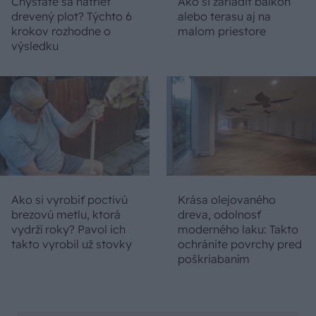
Chystáte sa natrieť
Ako si zariadiť balkón
drevený plot? Týchto 6
alebo terasu aj na
krokov rozhodne o
malom priestore
výsledku
Ako si vyrobiť poctivú
Krása olejovaného
brezovú metlu, ktorá
dreva, odolnosť
vydrží roky? Pavol ich
moderného laku: Takto
takto vyrobil už stovky
ochránite povrchy pred
poškriabaním