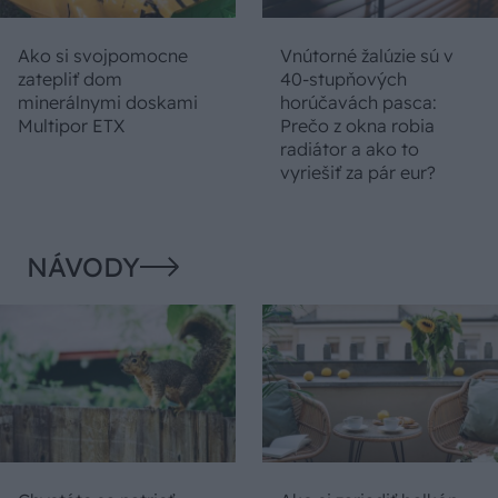
Ako si svojpomocne
Vnútorné žalúzie sú v
zatepliť dom
40-stupňových
minerálnymi doskami
horúčavách pasca:
Multipor ETX
Prečo z okna robia
radiátor a ako to
vyriešiť za pár eur?
NÁVODY