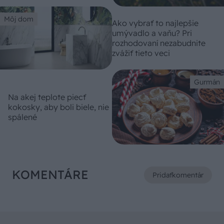
Môj dom
Ako vybrať to najlepšie
umývadlo a vaňu? Pri
rozhodovaní nezabudnite
zvážiť tieto veci
Gurmán
Na akej teplote piecť
kokosky, aby boli biele, nie
spálené
KOMENTÁRE
Pridať
komentár