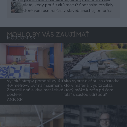
alebo nejaka kniha z VŠ? Dnešné rychlotvrdnuce
Viete, kedy použiť akú maltu? Spoznajte rozdiely,
malty - pevnosť 40 Mpa a doba schnutia tak 15
ktoré vám ušetria čas v stavebninách aj pri práci
minut , k tomu vodotesné s kryštálikou. A rozdiel
- schnutie a zretie. Nič?
MOHLO BY VÁS ZAUJÍMAŤ
MÔJDOM.SK
Vysoké stropy pomohli využiť
Ako vybrať dlažbu na záhrady:
40-metrový byt na maximum.
ktorý materiál vydrží záťaž,
Zmestili doň aj dve manželské
ktorý môže kĺzať a pri čom
postele!
rátať s častou údržbou?
ASB.SK