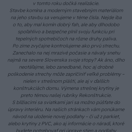
v tomto roku dočká realizácie.
Stavbe komína a moderným stavebným materiálom
na jeho stavbu sa venujeme v téme čísla. Nejde iba
o to, aby mal komín dobrý ťah, ale aby dlhodobo
spoľahlivo a bezpečne plnil svoju funkciu pri
tepelných spotrebičoch na rôzne druhy paliva.
Po zime zvyčajne kontrolujeme ako prvú strechu.
Zanechalo na nej mrazivé počasie a návaly snehu
najmä na severe Slovenska svoje stopy? Ak áno, dlho
neotáľajme, lebo zanedbané, hoc aj drobné
poškodenie strechy môže zapríčiniť veľké problémy –
nielen v strešnom plášti, ale aj v ďalších
konštrukciách domu. Výmena strešnej krytiny je
preto témou našej rubriky Rekonštrukcie.
S blížiacimi sa sviatkami jari sa možno púšťate do
úpravy interiéru. Na našich stránkach vám ponúkame
návod na uloženie novej podlahy – či už z parkiet,
alebo krytiny z PVC, ako aj informácie o náradí, ktoré
budete potrebovať pri úprave stien a podlahy