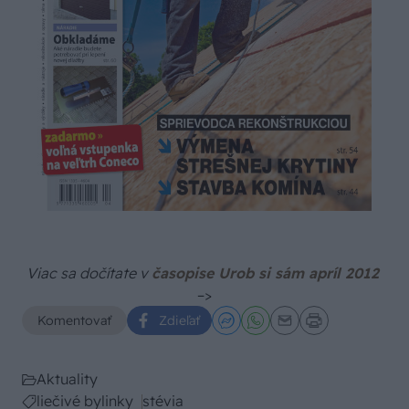
Viac sa dočítate v
časopise Urob si sám apríl 2012
–>
Komentovať
Zdieľať
Aktuality
liečivé bylinky
stévia