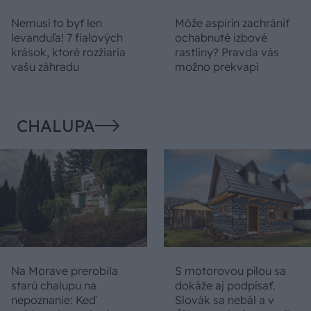
Nemusí to byť len
Môže aspirín zachrániť
levanduľa! 7 fialových
ochabnuté izbové
krások, ktoré rozžiaria
rastliny? Pravda vás
vašu záhradu
možno prekvapí
CHALUPA
Na Morave prerobila
S motorovou pílou sa
starú chalupu na
dokáže aj podpísať.
nepoznanie: Keď
Slovák sa nebál a v