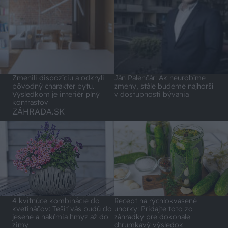
Zmenili dispozíciu a odkryli
Ján Palenčár: Ak neurobíme
pôvodný charakter bytu.
zmeny, stále budeme najhorší
Výsledkom je interiér plný
v dostupnosti bývania
kontrastov
ZÁHRADA.SK
4 kvitnúce kombinácie do
Recept na rýchlokvasené
kvetináčov: Tešiť vás budú do
uhorky: Pridajte toto zo
jesene a nakŕmia hmyz až do
záhradky pre dokonale
zimy
chrumkavý výsledok