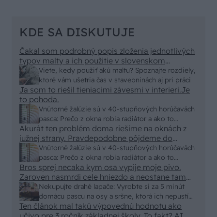
KDE SA DISKUTUJE
Čakal som podrobný popis zloženia jednotlivých
typov malty a ich použitie v slovenskom
prostredí, no dostal som len pár primitívnych rád
Viete, kedy použiť akú maltu? Spoznajte rozdiely,
o výbere vriec v stavebninách. Kde sa podel
ktoré vám ušetria čas v stavebninách aj pri práci
názov a zmysel časopisu "Urob si sám" ? To
Ja som to riešil tieniacimi závesmi v interieri.Je
skutočne už nemáme na Slovensku "fachmanov"!
to pohoda.
Vypadá to tak že za pár rokov nám budú stavať
Vnútorné žalúzie sú v 40-stupňových horúčavách
chaty a chalupy číňania a použijú BAMBUS !!!
pasca: Prečo z okna robia radiátor a ako to
Akurát ten problém doma riešime na oknách z
vyriešiť za pár eur?
južnej strany. Pravdepodobne pôjdeme do
vonkajšieho tienenia na spôsob markízy
Vnútorné žalúzie sú v 40-stupňových horúčavách
250x150cm. Čínsky predajcovia idú okolo 100
pasca: Prečo z okna robia radiátor a ako to
eur kus.
Bros sprej necaka kym osa vypije moje pivo.
vyriešiť za pár eur?
Zaroven nasmrdi cele hniezdo a neostane tam
nic zive. Vasa pasca naucinke moc efektivne.
Nekupujte drahé lapače: Vyrobte si za 5 minút
Skor pritiahne slimaky
domácu pascu na osy a sršne, ktorá ich nepustí
Ten článok mal takú výpovednú hodnotu ako
von
učivo pre 3 ročník základnej školy. To fakt? AI