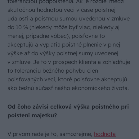
toleranciou podpoistenia. Ak je rozdiel medzi
skutočnou hodnotou veci v čase poistnej
udalosti a poistnou sumou uvedenou v zmluve
do 10 % (niekedy môže byť viac, niekedy aj
menej, prípadne vôbec), poisťovne to
akceptujú a vyplatia poistné plnenie v plnej
výške až do výšky poistnej sumy uvedenej
v zmluve. Je to v prospech klienta a zohľadňuje
to toleranciu bežného pohybu cien
poisťovaných vecí, ktoré poisťovne akceptujú
ako bežnú súčasť nášho ekonomického života.
Od čoho závisí celková výška poistného pri
poistení majetku?
V prvom rade je to, samozrejme,
hodnota