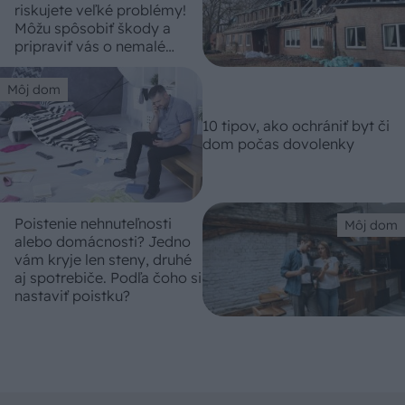
riskujete veľké problémy!
Môžu spôsobiť škody a
pripraviť vás o nemalé
peniaze
Môj dom
10 tipov, ako ochrániť byt či
dom počas dovolenky
Poistenie nehnuteľnosti
Môj dom
alebo domácnosti? Jedno
vám kryje len steny, druhé
aj spotrebiče. Podľa čoho si
nastaviť poistku?