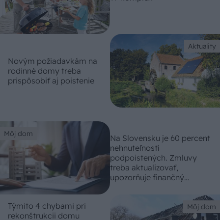
Aktuality
Novým požiadavkám na
rodinné domy treba
prispôsobiť aj poistenie
Môj dom
Na Slovensku je 60 percent
nehnuteľností
podpoistených. Zmluvy
treba aktualizovať,
upozorňuje finančný
špecialista
Týmito 4 chybami pri
Môj dom
rekonštrukcii domu