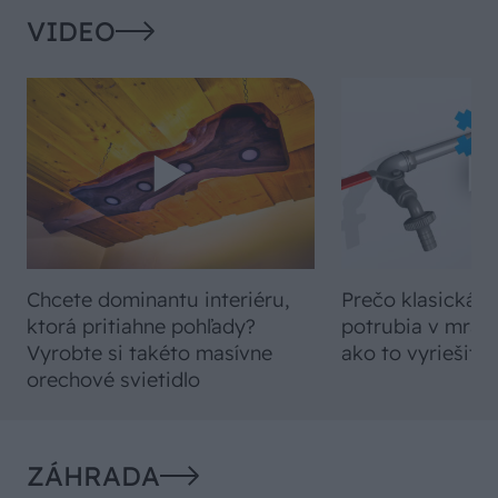
VIDEO
Chcete dominantu interiéru,
Prečo klasická iz
ktorá pritiahne pohľady?
potrubia v mrazo
Vyrobte si takéto masívne
ako to vyriešiť r
orechové svietidlo
ZÁHRADA