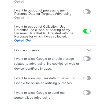
Opted In
I want to opt-out of processing my
Personal Data for Targeted Advertising.
Opted In
I want to opt-out of Collection, Use,
Retention, Sale, and/or Sharing of my
Personal Data that Is Unrelated with the
Purposes for which it was collected.
Opted Out
Google consents
I want to allow Google to enable storage
related to advertising like cookies on web or
Zdroj: Premium
device identifiers in apps.
I want to allow my user data to be sent to
Aké sú základné odporúčania ohľadom
Google for online advertising purposes.
poistenia majetku v čase vysokej inflácie?
I want to allow Google to send me
personalized advertising.
V prvom rade treba povedať, že síce čelíme