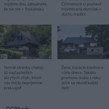
vojdete dnu, zabudnete,
Čičmanoch si postavil
že nie ste v Toskánsku
montovaný domček v
duchu tradícií
Temné stránky chalúp:
Žena, búracie kladivo a
10 najčastejších
vôňa dreva: Takáto
skrytých chýb, ktoré
premena zrubu z roku
vás môžu nepríjemne
1654 sa nevidí každý
prekvapiť
deň!
DOM