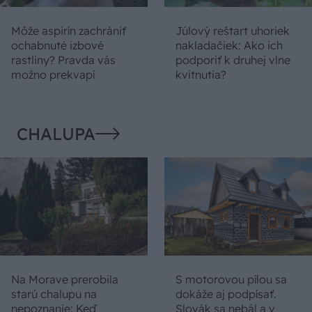
Môže aspirín zachrániť
Júlový reštart uhoriek
ochabnuté izbové
nakladačiek: Ako ich
rastliny? Pravda vás
podporiť k druhej vlne
možno prekvapí
kvitnutia?
CHALUPA
Na Morave prerobila
S motorovou pílou sa
starú chalupu na
dokáže aj podpísať.
nepoznanie: Keď
Slovák sa nebál a v