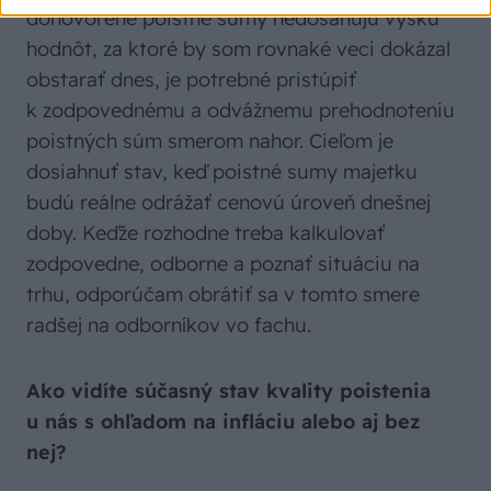
dohovorené poistné sumy nedosahujú výšku
hodnôt, za ktoré by som rovnaké veci dokázal
obstarať dnes, je potrebné pristúpiť
k zodpovednému a odvážnemu prehodnoteniu
poistných súm smerom nahor. Cieľom je
dosiahnuť stav, keď poistné sumy majetku
budú reálne odrážať cenovú úroveň dnešnej
doby. Keďže rozhodne treba kalkulovať
zodpovedne, odborne a poznať situáciu na
trhu, odporúčam obrátiť sa v tomto smere
radšej na odborníkov vo fachu.
Ako vidíte súčasný stav kvality poistenia
u nás s ohľadom na infláciu alebo aj bez
nej?