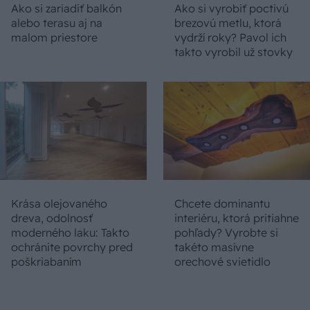
Ako si zariadiť balkón
Ako si vyrobiť poctivú
alebo terasu aj na
brezovú metlu, ktorá
malom priestore
vydrží roky? Pavol ich
takto vyrobil už stovky
Krása olejovaného
Chcete dominantu
dreva, odolnosť
interiéru, ktorá pritiahne
moderného laku: Takto
pohľady? Vyrobte si
ochránite povrchy pred
takéto masívne
poškriabaním
orechové svietidlo