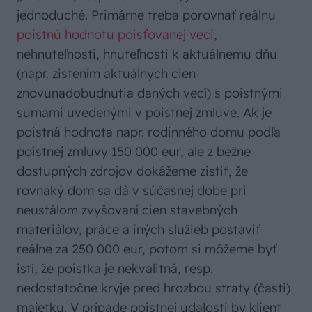
jednoduché. Primárne treba porovnať reálnu
poistnú hodnotu poisťovanej veci
,
nehnuteľnosti, hnuteľnosti k aktuálnemu dňu
(napr. zistením aktuálnych cien
znovunadobudnutia daných vecí) s poistnými
sumami uvedenými v poistnej zmluve. Ak je
poistná hodnota napr. rodinného domu podľa
poistnej zmluvy 150 000 eur, ale z bežne
dostupných zdrojov dokážeme zistiť, že
rovnaký dom sa dá v súčasnej dobe pri
neustálom zvyšovaní cien stavebných
materiálov, práce a iných služieb postaviť
reálne za 250 000 eur, potom si môžeme byť
istí, že poistka je nekvalitná, resp.
nedostatočne kryje pred hrozbou straty (časti)
majetku. V prípade poistnej udalosti by klient