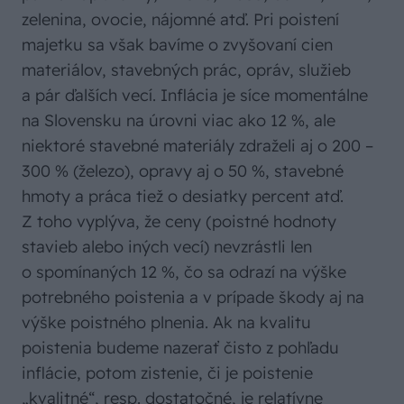
zelenina, ovocie, nájomné atď. Pri poistení
majetku sa však bavíme o zvyšovaní cien
materiálov, stavebných prác, opráv, služieb
a pár ďalších vecí. Inflácia je síce momentálne
na Slovensku na úrovni viac ako 12 %, ale
niektoré stavebné materiály zdraželi aj o 200 –
300 % (železo), opravy aj o 50 %, stavebné
hmoty a práca tiež o desiatky percent atď.
Z toho vyplýva, že ceny (poistné hodnoty
stavieb alebo iných vecí) nevzrástli len
o spomínaných 12 %, čo sa odrazí na výške
potrebného poistenia a v prípade škody aj na
výške poistného plnenia. Ak na kvalitu
poistenia budeme nazerať čisto z pohľadu
inflácie, potom zistenie, či je poistenie
„kvalitné“, resp. dostatočné, je relatívne