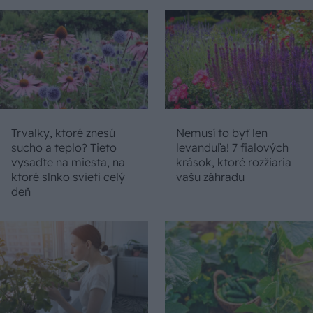
Trvalky, ktoré znesú
Nemusí to byť len
sucho a teplo? Tieto
levanduľa! 7 fialových
vysaďte na miesta, na
krások, ktoré rozžiaria
ktoré slnko svieti celý
vašu záhradu
deň