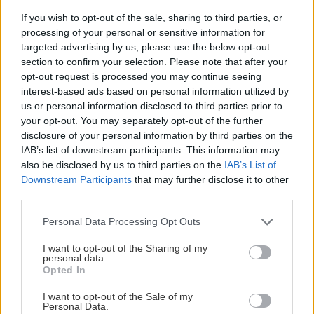
by inflácia nabrala na obrátkach a zvyšovanie
If you wish to opt-out of the sale, sharing to third parties, or
cien by dosiahlo nezdravú úroveň rádovo
processing of your personal or sensitive information for
v desiatkach až stovkách percent, v takom
targeted advertising by us, please use the below opt-out
prípade by nepostačovala ani indexácia
section to confirm your selection. Please note that after your
opt-out request is processed you may continue seeing
poistných súm vykonávaná raz ročne. Vtedy je
interest-based ads based on personal information utilized by
potrebné hľadať riešenie v priebežnej
us or personal information disclosed to third parties prior to
aktualizácii poistných súm
v kratších časových
your opt-out. You may separately opt-out of the further
disclosure of your personal information by third parties on the
intervaloch, aby sme v aktuálnom čase mali
IAB’s list of downstream participants. This information may
aspoň približne zodpovedajúce výšky
also be disclosed by us to third parties on the
IAB’s List of
poistných súm vlastného majetku a boli tak
Downstream Participants
that may further disclose it to other
third parties.
dokonale v súlade so svojimi záujmami, t. j.
maximálnou ochranou vlastného majetku. Tejto
Please note that this website/app uses one or more Google
Personal Data Processing Opt Outs
services and may gather and store information including but
situácii však momentálne, chvalabohu,
not limited to your visit or usage behaviour. You may click to
I want to opt-out of the Sharing of my
nemusíme čeliť.
personal data.
grant or deny consent to Google and its third-party tags to
Opted In
use your data for below specified purposes in below Google
consent section.
I want to opt-out of the Sale of my
Personal Data.