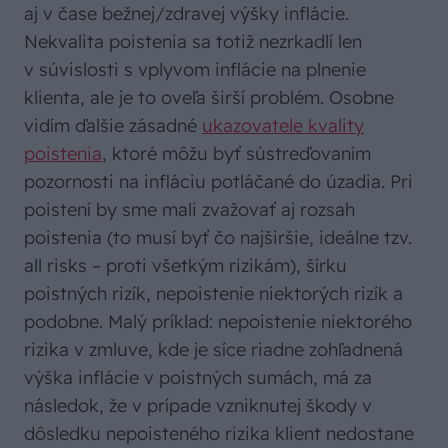
aj v čase bežnej/zdravej výšky inflácie.
Nekvalita poistenia sa totiž nezrkadlí len
v súvislosti s vplyvom inflácie na plnenie
klienta, ale je to oveľa širší problém. Osobne
vidím ďalšie zásadné
ukazovatele kvality
poistenia
, ktoré môžu byť sústreďovaním
pozornosti na infláciu potláčané do úzadia. Pri
poistení by sme mali zvažovať aj rozsah
poistenia (to musí byť čo najširšie, ideálne tzv.
all risks – proti všetkým rizikám), šírku
poistných rizík, nepoistenie niektorých rizík a
podobne. Malý príklad: nepoistenie niektorého
rizika v zmluve, kde je síce riadne zohľadnená
výška inflácie v poistných sumách, má za
následok, že v prípade vzniknutej škody v
dôsledku nepoisteného rizika klient nedostane