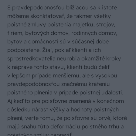
S pravdepodobnosťou blížiacou sa k istote
môžeme skonštatovať, že takmer všetky
poistné zmluvy poistenia majetku, strojov,
firiem, bytových domov, rodinných domov,
bytov a domácností sú v súčasnej dobe
podpoistené. Žiaľ, pokiaľ klienti a ich
sprostredkovatelia neurobia okamžité kroky
k náprave tohto stavu, klienti budú čeliť
v lepšom prípade menšiemu, ale s vysokou
pravdepodobnosťou značnému kráteniu
poistného plnenia v prípade poistnej udalosti.
Aj keď to pre poisťovne znamená v konečnom
dôsledku nárast výšky a hodnoty poistných
plnení, verte tomu, že poisťovne sú prvé, ktoré
majú snahu túto deformáciu poistného trhu a
poistných zmlúv napraviť.