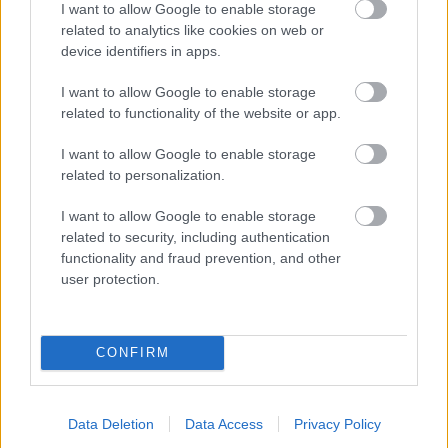
I want to allow Google to enable storage
relatívne vysokej miere inflácie, na ktorú nie
related to analytics like cookies on web or
sme bežne zvyknutí, nie je dôvod na panickú
device identifiers in apps.
reakciu na súčasný stav. Skôr odporúčam
I want to allow Google to enable storage
racionálne zhodnotiť všetky naše
poistenia
related to functionality of the website or app.
majetku, bytov, domov, domácností
,
strojov,
firiem
a všetkého, čo má reálnu materiálnu
I want to allow Google to enable storage
related to personalization.
hodnotu pre nás a zároveň podlieha cenovému
vývoju. Rozhodne odporúčam čo najskôr
I want to allow Google to enable storage
related to security, including authentication
a s odborným dohľadom (maklér,
functionality and fraud prevention, and other
sprostredkovateľ, znalec, poisťovňa)
user protection.
prehodnotiť aktuálne výšky poistných súm
uvedených v poistných zmluvách môjho
majetku vo vzťahu k skutočným a reálnym
CONFIRM
poistným hodnotám (čítaj „hodnota
znovuobstarania rovnakej veci v aktuálnom
Data Deletion
Data Access
Privacy Policy
čase“) majetku. V prípade rozdielu, t. j.