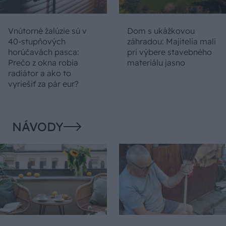
Vnútorné žalúzie sú v
Dom s ukážkovou
40-stupňových
záhradou: Majitelia mali
horúčavách pasca:
pri výbere stavebného
Prečo z okna robia
materiálu jasno
radiátor a ako to
vyriešiť za pár eur?
NÁVODY