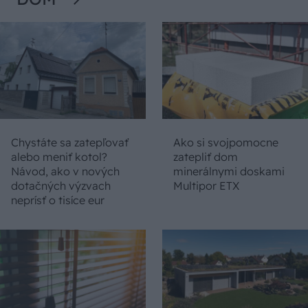
Chystáte sa zatepľovať
Ako si svojpomocne
alebo meniť kotol?
zatepliť dom
Návod, ako v nových
minerálnymi doskami
dotačných výzvach
Multipor ETX
neprísť o tisíce eur