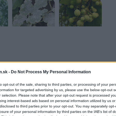
.sk -
Do Not Process My Personal Information
to opt-out of the sale, sharing to third parties, or processing of your per
formation for targeted advertising by us, please use the below opt-out s
pôsobené odrodami húb, ktoré patria do
r selection. Please note that after your opt-out request is processed y
lom a vlhkom prostredí, prezimujú v pôde.
eing interest-based ads based on personal information utilized by us or
ria vetrom, hmyzom a odtokom vody – tak sa
disclosed to third parties prior to your opt-out. You may separately opt-
losure of your personal information by third parties on the IAB’s list of
m chemických prípravkov určených na boj