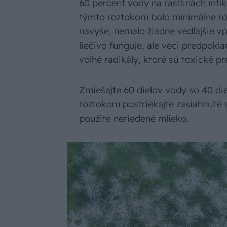
60 percent vody na rastlinách inf
týmto roztokom bolo minimálne ro
navyše, nemalo žiadne vedľajšie vp
liečivo funguje, ale veci predpokl
voľné radikály, ktoré sú toxické pr
Zmiešajte 60 dielov vody so 40 die
roztokom postriekajte zasiahnuté r
použite neriedené mlieko.