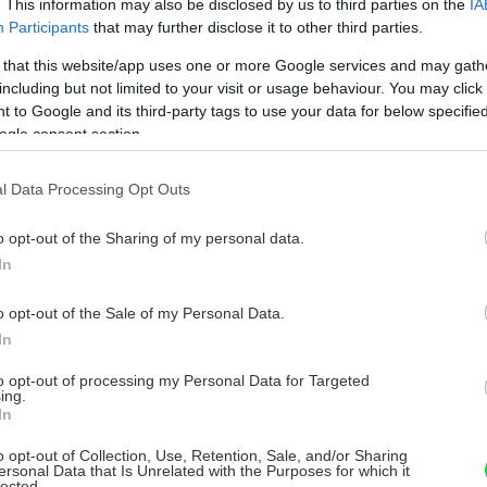
. This information may also be disclosed by us to third parties on the
IA
m plesňovým ochoreniam rastlín môžete
Participants
that may further disclose it to other third parties.
 that this website/app uses one or more Google services and may gath
including but not limited to your visit or usage behaviour. You may click 
 to Google and its third-party tags to use your data for below specifi
lný proti múčnatke
ogle consent section.
ečný a účinný fungicíd, ktorý pri kontakte
l Data Processing Opt Outs
bikarbóna, funguje aj preventívne. Zvyšuje
adité prostredie, ktoré nie je ideálne pre
o opt-out of the Sharing of my personal data.
In
o opt-out of the Sale of my Personal Data.
nu draselného, 3 lyžice rastlinného oleja a
In
itra vody. Premiešajte a nastriekajte na
to opt-out of processing my Personal Data for Targeted
ing.
In
o opt-out of Collection, Use, Retention, Sale, and/or Sharing
ersonal Data that Is Unrelated with the Purposes for which it
lected.