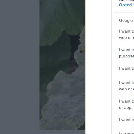
Opted 
Google 
I want t
web or d
I want t
purpose
I want 
I want t
web or d
I want t
or app.
I want t
I want t