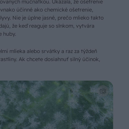
ikovaných múčnatkou. Ukázala, že ošetrenie
vnako účinné ako chemické ošetrenie,
lyvy. Nie je úplne jasné, prečo mlieko takto
adajú, že keď reaguje so slnkom, vytvára
e huby.
lmi mlieka alebo srvátky a raz za týždeň
astliny. Ak chcete dosiahnuť silný účinok,