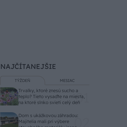
NAJČÍTANEJŠIE
TÝŽDEŇ
MESIAC
Trvalky, ktoré znesú sucho a
teplo? Tieto vysaďte na miesta,
na ktoré slnko svieti celý deň
Dom s ukážkovou záhradou:
Majitelia mali pri výbere