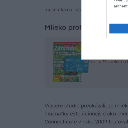
authenti
múčnatka na listoch
|
Zdroj: istock
Mlieko proti múčnatke
Čítajte časop
Predplaťte si ma
kartu Möbelix na
Viaceré štúdie preukázali, že mlie
múčnatky ešte účinnejšie ako chem
Connecticute v roku 2009 testoval