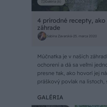
Zdroj: istock
Galéria (6)
4 prírodné recepty, ako
záhrade
Sabína Zavarská
-
25. marca 2020
Múčnatka je v našich záhrad
ochorení a dá sa veľmi jedn
presne tak, ako hovorí jej ná
práškový povlak na listoch,
GALÉRIA