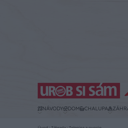
NÁVODY
DOM
CHALUPA
ZÁHR
Úvod
Záhrada
Zelenina a ovocie