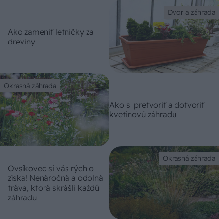
Dvor a záhrada
Ako zameniť letničky za
dreviny
Okrasná záhrada
Ako si pretvoriť a dotvoriť
kvetinovú záhradu
Okrasná záhrada
Ovsíkovec si vás rýchlo
získa! Nenáročná a odolná
tráva, ktorá skrášli každú
záhradu