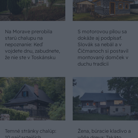
Na Morave prerobila
S motorovou pílou sa
starú chalupu na
dokáže aj podpísať.
nepoznanie: Keď
Slovák sa nebál a v
vojdete dnu, zabudnete,
Čičmanoch si postavil
že nie ste v Toskánsku
montovaný domček v
duchu tradícií
Temné stránky chalúp:
Žena, búracie kladivo a
10 najčastejších
vôňa dreva: Takáto