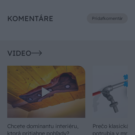
KOMENTÁRE
Pridať
komentár
VIDEO
Chcete dominantu interiéru,
Prečo klasická iz
ktorá pritiahne pohľady?
potrubia v mrazo