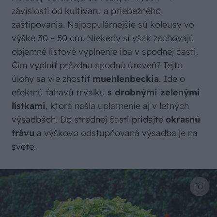
závislosti od kultivaru a priebežného
zaštipovania. Najpopulárnejšie sú koleusy vo
výške 30 – 50 cm. Niekedy si však zachovajú
objemné listové vyplnenie iba v spodnej časti.
Čím vyplniť prázdnu spodnú úroveň? Tejto
úlohy sa vie zhostiť
muehlenbeckia
. Ide o
efektnú ťahavú trvalku
s drobnými zelenými
lístkami
, ktorá našla uplatnenie aj v letných
výsadbách. Do strednej časti pridajte
okrasnú
trávu
a výškovo odstupňovaná výsadba je na
svete.