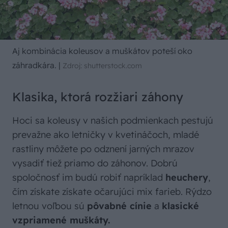
Aj kombinácia koleusov a muškátov poteší oko
záhradkára.
|
Zdroj: shutterstock.com
Klasika, ktorá rozžiari záhony
Hoci sa koleusy v našich podmienkach pestujú
prevažne ako letničky v kvetináčoch, mladé
rastliny môžete po odznení jarných mrazov
vysadiť tiež priamo do záhonov. Dobrú
spoločnosť im budú robiť napríklad
heuchery
,
čím získate získate očarujúci mix farieb. Rýdzo
letnou voľbou sú
pôvabné cínie
a
klasické
vzpriamené muškáty.