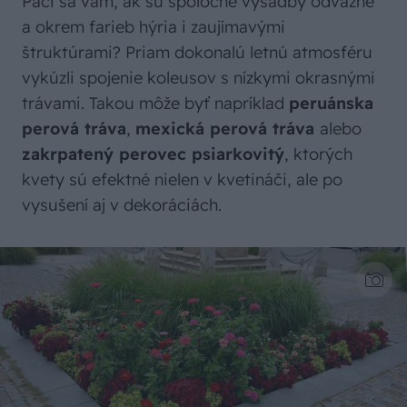
Páči sa vám, ak sú spoločné výsadby odvážne
a okrem farieb hýria i zaujímavými
štruktúrami? Priam dokonalú letnú atmosféru
vykúzli spojenie koleusov s nízkymi okrasnými
trávami. Takou môže byť napríklad
peruánska
perová tráva
,
mexická perová tráva
alebo
zakrpatený perovec psiarkovitý
, ktorých
kvety sú efektné nielen v kvetináči, ale po
vysušení aj v dekoráciách.