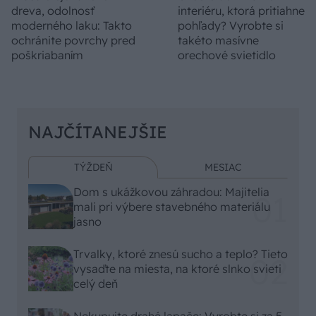
dreva, odolnosť
interiéru, ktorá pritiahne
moderného laku: Takto
pohľady? Vyrobte si
ochránite povrchy pred
takéto masívne
poškriabaním
orechové svietidlo
NAJČÍTANEJŠIE
TÝŽDEŇ
MESIAC
Dom s ukážkovou záhradou: Majitelia
mali pri výbere stavebného materiálu
jasno
Trvalky, ktoré znesú sucho a teplo? Tieto
vysaďte na miesta, na ktoré slnko svieti
celý deň
Nekupujte drahé lapače: Vyrobte si za 5