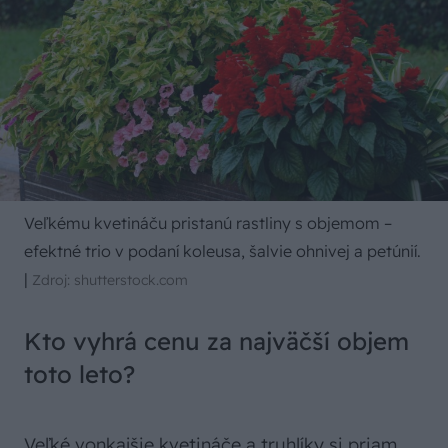
Veľkému kvetináču pristanú rastliny s objemom –
efektné trio v podaní koleusa, šalvie ohnivej a petúnií.
|
Zdroj: shutterstock.com
Kto vyhrá cenu za najväčší objem
toto leto?
Veľké vonkajšie kvetináče a truhlíky si priam