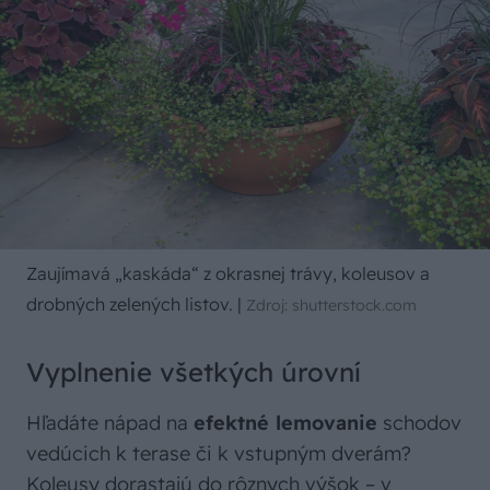
Zaujímavá „kaskáda“ z okrasnej trávy, koleusov a
drobných zelených listov.
|
Zdroj: shutterstock.com
Vyplnenie všetkých úrovní
Hľadáte nápad na
efektné lemovanie
schodov
vedúcich k terase či k vstupným dverám?
Koleusy dorastajú do rôznych výšok – v