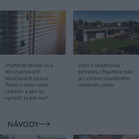
Vnútorné žalúzie sú v
Dom s ukážkovou
40-stupňových
záhradou: Majitelia mali
horúčavách pasca:
pri výbere stavebného
Prečo z okna robia
materiálu jasno
radiátor a ako to
vyriešiť za pár eur?
NÁVODY