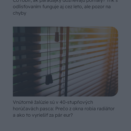
odlisťovaním funguje aj cez leto, ale pozor na
chyby
Vnútorné žalúzie sú v 40-stupňových
horúčavách pasca: Prečo z okna robia radiátor
a ako to vyriešiť za pár eur?