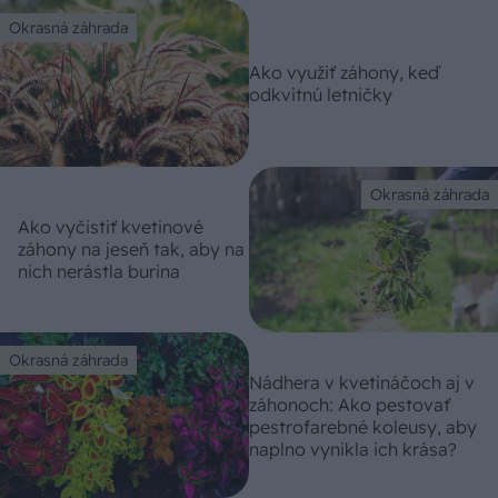
Okrasná záhrada
Ako využiť záhony, keď
odkvitnú letničky
Okrasná záhrada
Ako vyčistiť kvetinové
záhony na jeseň tak, aby na
nich nerástla burina
Okrasná záhrada
Nádhera v kvetináčoch aj v
záhonoch: Ako pestovať
pestrofarebné koleusy, aby
naplno vynikla ich krása?