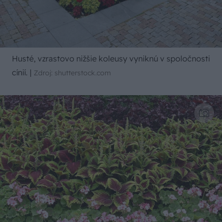
Husté, vzrastovo nižšie koleusy vyniknú v spoločnosti
cínií.
|
Zdroj: shutterstock.com