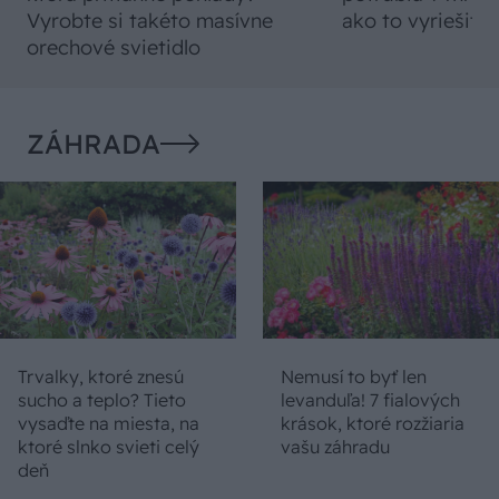
Vyrobte si takéto masívne
ako to vyriešiť r
orechové svietidlo
ZÁHRADA
Trvalky, ktoré znesú
Nemusí to byť len
sucho a teplo? Tieto
levanduľa! 7 fialových
vysaďte na miesta, na
krások, ktoré rozžiaria
ktoré slnko svieti celý
vašu záhradu
deň