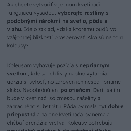
Ak chcete vytvoriť v jednom kvetináči
fungujúcu výsadbu,
vyberajte rastliny s
podobnými nárokmi na svetlo, pôdu a
vlahu
. Ide o základ, vďaka ktorému budú vo
vzájomnej blízkosti prosperovať. Ako sú na tom
koleusy?
Koleusom vyhovuje pozícia s
nepriamym
svetlom
, kde sa ich listy naplno vyfarbia,
udržia si sýtosť, no zároveň ich nespáli priame
slnko. Nepohrdnú ani
polotieňom
. Dariť sa im
bude v kvetináči so zmesou rašeliny a
záhradného substrátu. Pôda by mala byť
dobre
priepustná
a na dne kvetináča by nemala
chýbať drenážna vrstva. Koleusy potrebujú
pravidelný prístup k dostatočnej dávke