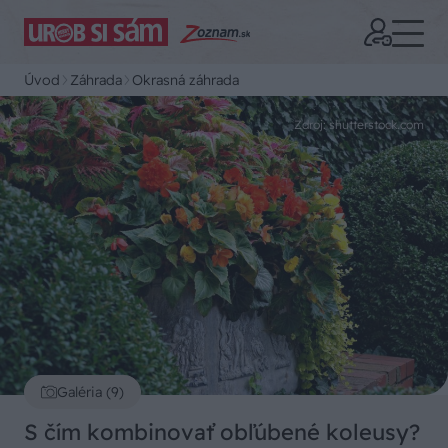
Úvod
Záhrada
Okrasná záhrada
Zdroj: shutterstock.com
Galéria (9)
S čím kombinovať obľúbené koleusy?