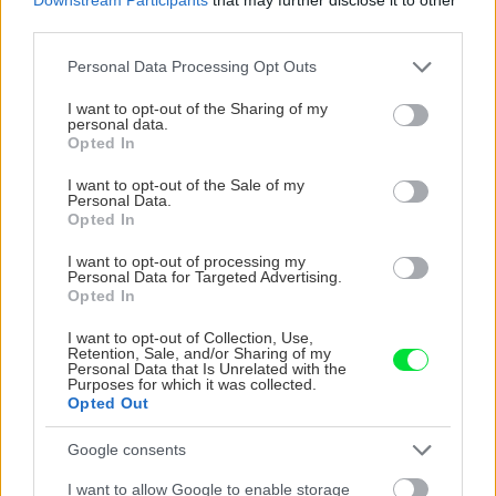
emailom
third parties.
Please note that this website/app uses one or more Google
Personal Data Processing Opt Outs
Odoberať newsletter
services and may gather and store information including but
not limited to your visit or usage behaviour. You may click to
I want to opt-out of the Sharing of my
personal data.
grant or deny consent to Google and its third-party tags to
Opted In
use your data for below specified purposes in below Google
consent section.
Komentovať
Zdieľať
I want to opt-out of the Sale of my
Personal Data.
Opted In
Okrasná záhrada
I want to opt-out of processing my
Personal Data for Targeted Advertising.
koleusy
letničky
okrasné trávy
záhony
Opted In
I want to opt-out of Collection, Use,
SÚVISIACE
Retention, Sale, and/or Sharing of my
Personal Data that Is Unrelated with the
Purposes for which it was collected.
Opted Out
Google consents
I want to allow Google to enable storage