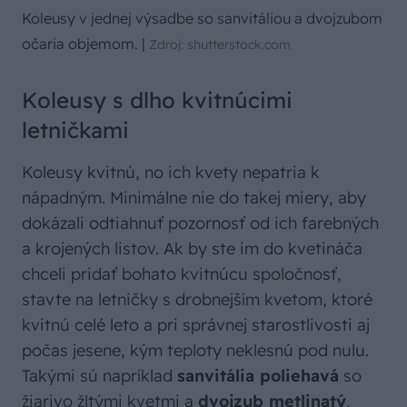
Koleusy v jednej výsadbe so sanvitáliou a dvojzubom
očaria objemom.
|
Zdroj: shutterstock.com
Koleusy s dlho kvitnúcimi
letničkami
Koleusy kvitnú, no ich kvety nepatria k
nápadným. Minimálne nie do takej miery, aby
dokázali odtiahnuť pozornosť od ich farebných
a krojených listov. Ak by ste im do kvetináča
chceli pridať bohato kvitnúcu spoločnosť,
stavte na letničky s drobnejším kvetom, ktoré
kvitnú celé leto a pri správnej starostlivosti aj
počas jesene, kým teploty neklesnú pod nulu.
Takými sú napríklad
sanvitália poliehavá
so
žiarivo žltými kvetmi a
dvojzub metlinatý
,