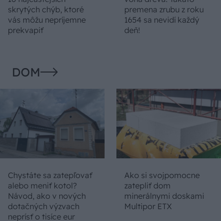
skrytých chýb, ktoré
premena zrubu z roku
vás môžu nepríjemne
1654 sa nevidí každý
prekvapiť
deň!
DOM
Chystáte sa zatepľovať
Ako si svojpomocne
alebo meniť kotol?
zatepliť dom
Návod, ako v nových
minerálnymi doskami
dotačných výzvach
Multipor ETX
neprísť o tisíce eur