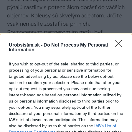
pýtajú rastliny s potenciálom dorásť do väčších
objemov. Koleusy sú skvelým adeptom. Určite
však nemusíte zostať iba pri nich.
Rovnocenným partnerom im môžu byť
napríklad
šalvie ohnivé
, ktoré kvitnú nielen na
Urobsisám.sk -
Do Not Process My Personal
červeno, dostupné sú už aj semená, ktoré
Information
sľubujú kvety bielej, lososovej a levanduľovej
If you wish to opt-out of the sale, sharing to third parties, or
farby. Do spodnej časti kvetináča vysaďte
processing of your personal or sensitive information for
petúnie
alebo ťahavý
plektrant
.
targeted advertising by us, please use the below opt-out
section to confirm your selection. Please note that after your
opt-out request is processed you may continue seeing
Text: Lucia Gogová
interest-based ads based on personal information utilized by
Foto: shutterstock.com
us or personal information disclosed to third parties prior to
your opt-out. You may separately opt-out of the further
disclosure of your personal information by third parties on the
IAB’s list of downstream participants. This information may
Nech vám žiadna novinka neunikne
also be disclosed by us to third parties on the
IAB’s List of
Odoberajte týždenný prehľad najlepších článkov
Downstream Participants
that may further disclose it to other