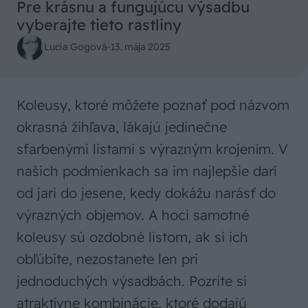
Pre krásnu a fungujúcu výsadbu
vyberajte tieto rastliny
Lucia Gogová
-
13. mája 2025
Koleusy, ktoré môžete poznať pod názvom
okrasná žihľava, lákajú jedinečne
sfarbenými listami s výrazným krojením. V
našich podmienkach sa im najlepšie darí
od jari do jesene, kedy dokážu narásť do
výrazných objemov. A hoci samotné
koleusy sú ozdobné listom, ak si ich
obľúbite, nezostanete len pri
jednoduchých výsadbách. Pozrite si
atraktívne kombinácie, ktoré dodajú