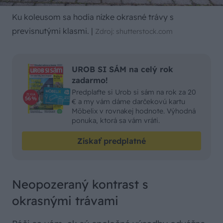
Ku koleusom sa hodia nízke okrasné trávy s
previsnutými klasmi.
|
Zdroj: shutterstock.com
UROB SI SÁM na celý rok
zadarmo!
Predplaťte si Urob si sám na rok za 20
€ a my vám dáme darčekovú kartu
Möbelix v rovnakej hodnote. Výhodná
ponuka, ktorá sa vám vráti.
Získať predplatné
Neopozeraný kontrast s
okrasnými trávami