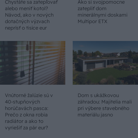
Chystáte sa zatepľovať
Ako si svojpomocne
alebo meniť kotol?
zatepliť dom
Návod, ako v nových
minerálnymi doskami
dotačných výzvach
Multipor ETX
neprísť o tisíce eur
Vnútorné žalúzie sú v
Dom s ukážkovou
40-stupňových
záhradou: Majitelia mali
horúčavách pasca:
pri výbere stavebného
Prečo z okna robia
materiálu jasno
radiátor a ako to
vyriešiť za pár eur?