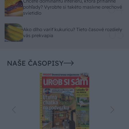
Chcete dominantu interiéru, ktorá pritiahne
pohľady? Vyrobte si takéto masívne orechové
svietidlo
Ako dlho variť kukuricu? Tieto časové rozdiely
vás prekvapia
NAŠE ČASOPISY