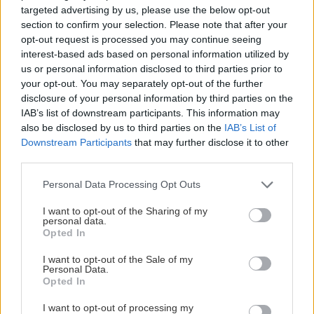
panašovanými listami,
sucho a teplo? Tieto
targeted advertising by us, please use the below opt-out
ktoré dodajú vášmu
vysaďte na miesta, na
section to confirm your selection. Please note that after your
záhonu celosezónny
ktoré slnko svieti celý
opt-out request is processed you may continue seeing
šmrnc
deň
interest-based ads based on personal information utilized by
us or personal information disclosed to third parties prior to
your opt-out. You may separately opt-out of the further
disclosure of your personal information by third parties on the
IAB’s list of downstream participants. This information may
also be disclosed by us to third parties on the
IAB’s List of
Downstream Participants
that may further disclose it to other
third parties.
Please note that this website/app uses one or more Google
Personal Data Processing Opt Outs
services and may gather and store information including but
Nemusí to byť len
Môže aspirín zachrániť
not limited to your visit or usage behaviour. You may click to
I want to opt-out of the Sharing of my
levanduľa! 7 fialových
ochabnuté izbové
personal data.
grant or deny consent to Google and its third-party tags to
krások, ktoré rozžiaria
rastliny? Pravda vás
Opted In
use your data for below specified purposes in below Google
vašu záhradu
možno prekvapí
consent section.
I want to opt-out of the Sale of my
Personal Data.
Opted In
CHALUPA
I want to opt-out of processing my