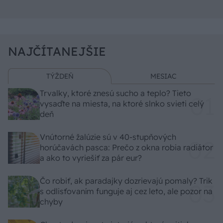
NAJČÍTANEJŠIE
TÝŽDEŇ
MESIAC
Trvalky, ktoré znesú sucho a teplo? Tieto
vysaďte na miesta, na ktoré slnko svieti celý
deň
Vnútorné žalúzie sú v 40-stupňových
horúčavách pasca: Prečo z okna robia radiátor
a ako to vyriešiť za pár eur?
Čo robiť, ak paradajky dozrievajú pomaly? Trik
s odlisťovaním funguje aj cez leto, ale pozor na
chyby