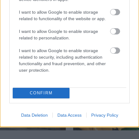
I want to allow Google to enable storage
related to functionality of the website or app.
Temné stránky chalúp:
Žena, búracie kladivo a
10 najčastejších
vôňa dreva: Takáto
I want to allow Google to enable storage
skrytých chýb, ktoré
premena zrubu z roku
related to personalization.
vás môžu nepríjemne
1654 sa nevidí každý
prekvapiť
deň!
I want to allow Google to enable storage
related to security, including authentication
functionality and fraud prevention, and other
user protection.
DOM
CONFIRM
Data Deletion
Data Access
Privacy Policy