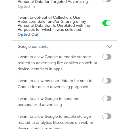
Personal Data for Targeted Advertising.
Opted In
I want to opt-out of Collection, Use,
Retention, Sale, and/or Sharing of my
Personal Data that Is Unrelated with the
Purposes for which it was collected.
Opted Out
Google consents
I want to allow Google to enable storage
Na Morave prerobila
S motorovou pílou sa
related to advertising like cookies on web or
starú chalupu na
dokáže aj podpísať.
device identifiers in apps.
nepoznanie: Keď
Slovák sa nebál a v
vojdete dnu, zabudnete,
Čičmanoch si postavil
I want to allow my user data to be sent to
že nie ste v Toskánsku
montovaný domček v
Google for online advertising purposes.
duchu tradícií
I want to allow Google to send me
personalized advertising.
I want to allow Google to enable storage
related to analytics like cookies on web or
device identifiers in apps.