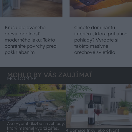
Krása olejovaného
Chcete dominantu
dreva, odolnosť
interiéru, ktorá pritiahne
moderného laku: Takto
pohľady? Vyrobte si
ochránite povrchy pred
takéto masívne
poškriabaním
orechové svietidlo
MOHLO BY VÁS ZAUJÍMAŤ
MÔJDOM.SK
Ako vybrať dlažbu na záhrady:
ktorý materiál vydrží záťaž,
4 domáce triky, ako otvoriť