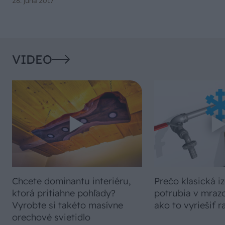
28. júna 2017
VIDEO
Chcete dominantu interiéru,
Prečo klasická iz
ktorá pritiahne pohľady?
potrubia v mrazo
Vyrobte si takéto masívne
ako to vyriešiť r
orechové svietidlo