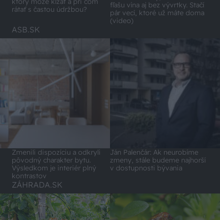
ktorý môže kĺzať a pri čom
fľašu vína aj bez vývrtky. Stačí
rátať s častou údržbou?
pár vecí, ktoré už máte doma
(video)
ASB.SK
Zmenili dispozíciu a odkryli
Ján Palenčár: Ak neurobíme
pôvodný charakter bytu.
zmeny, stále budeme najhorší
Výsledkom je interiér plný
v dostupnosti bývania
kontrastov
ZÁHRADA.SK