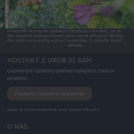
Hnedožlté škvrny na rajčinách:
Chrústa pozná každý, no čo
Ako spoznať obávanú pleseň a
jeho menší príbuzný? Biológ
čím sa líši od poruchy výživy?
vysvetľuje, či chrústik škodí
záhrade
NOVINKY Z UROB SI SÁM
Odoberajte týždenný prehľad najlepších článkov
emailom:
Odoberať bezplatný newsletter
Odber je možné kedykoľvek zrušiť jedným kliknutím.
O NÁS