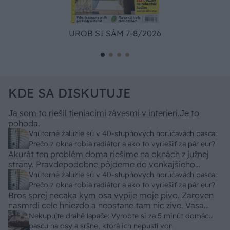
UROB SI SÁM 7-8/2026
KDE SA DISKUTUJE
Ja som to riešil tieniacimi závesmi v interieri.Je to
pohoda.
Vnútorné žalúzie sú v 40-stupňových horúčavách pasca:
Prečo z okna robia radiátor a ako to vyriešiť za pár eur?
Akurát ten problém doma riešime na oknách z južnej
strany. Pravdepodobne pôjdeme do vonkajšieho
tienenia na spôsob markízy 250x150cm. Čínsky
Vnútorné žalúzie sú v 40-stupňových horúčavách pasca:
predajcovia idú okolo 100 eur kus.
Prečo z okna robia radiátor a ako to vyriešiť za pár eur?
Bros sprej necaka kym osa vypije moje pivo. Zaroven
nasmrdi cele hniezdo a neostane tam nic zive. Vasa
pasca naucinke moc efektivne. Skor pritiahne slimaky
Nekupujte drahé lapače: Vyrobte si za 5 minút domácu
pascu na osy a sršne, ktorá ich nepustí von