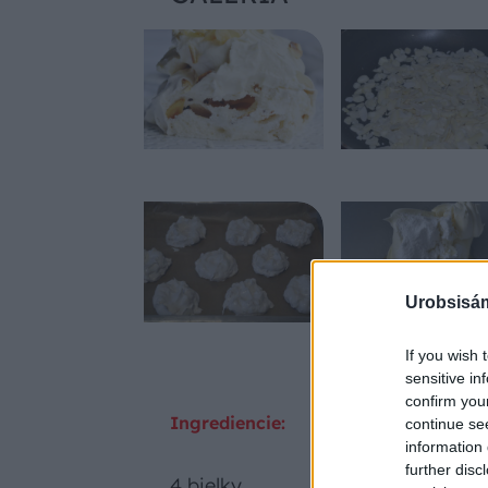
Urobsisám
If you wish 
sensitive in
confirm you
Ingrediencie:
continue se
information 
further disc
4 bielky