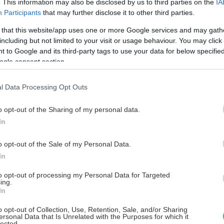
. This information may also be disclosed by us to third parties on the
IA
Participants
that may further disclose it to other third parties.
 that this website/app uses one or more Google services and may gath
including but not limited to your visit or usage behaviour. You may click 
 to Google and its third-party tags to use your data for below specifi
ogle consent section.
l Data Processing Opt Outs
ených)
o opt-out of the Sharing of my personal data.
In
o opt-out of the Sale of my Personal Data.
In
to opt-out of processing my Personal Data for Targeted
ing.
In
is ZÁHRADA rok zadarmo!
o opt-out of Collection, Use, Retention, Sale, and/or Sharing
ersonal Data that Is Unrelated with the Purposes for which it
gazín Záhrada za 20 € a dostanete darčekovú
lected.