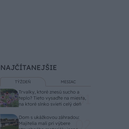
NAJČÍTANEJŠIE
TÝŽDEŇ
MESIAC
Trvalky, ktoré znesú sucho a
teplo? Tieto vysaďte na miesta,
na ktoré slnko svieti celý deň
Dom s ukážkovou záhradou:
Majitelia mali pri výbere