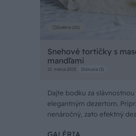
Galéria (10)
Snehové tortičky s mas
mandľami
12. marca 2013
Diskusia (3)
Dajte bodku za slávnostno
elegantným dezertom. Pripra
nenáročný, zato efektný dez
GALÉRIA