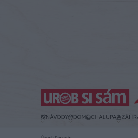
NÁVODY
DOM
CHALUPA
ZÁHR
Úvod
Recepty