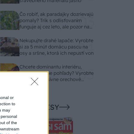
stavebného materiálu jasno
Čo robiť, ak paradajky dozrievajú
pomaly? Trik s odlisťovaním
funguje aj cez leto, ale pozor na
chyby
Nekupujte drahé lapače: Vyrobte
si za 5 minút domácu pascu na
osy a sršne, ktorá ich nepustí von
Chcete dominantu interiéru,
ktorá pritiahne pohľady? Vyrobte
si takéto masívne orechové
svietidlo
sonal or
ection to
NAŠE ČASOPISY
ou may
 personal
out of the
 downstream