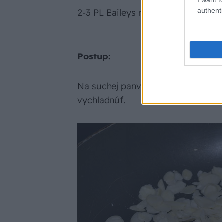
authenti
2-3 PL Baileys na poliatie tortičiek
Postup:
Na suchej panvici opražíme mandľ
vychladnúť.