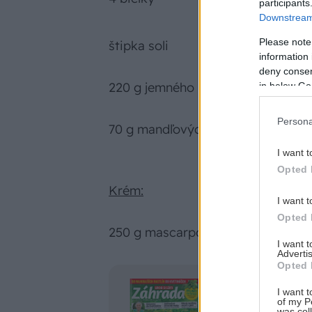
participants
Downstream 
Please note
štipka soli
information 
deny consent
220 g jemného kryštálového cukru
in below Go
Persona
70 g mandľových lupienkov (opraž
I want t
Opted 
Krém:
I want t
Opted 
250 g mascarpone
I want 
Advertis
Opted 
Čítajte časop
I want t
of my P
Predplaťte si ma
was col