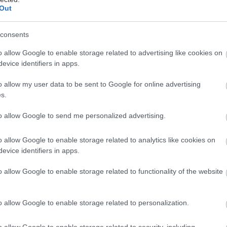
Out
 ľubovolný nákup v rovnakej hodnote.
Získať predplatné
consents
o allow Google to enable storage related to advertising like cookies on
evice identifiers in apps.
o allow my user data to be sent to Google for online advertising
s.
to allow Google to send me personalized advertising.
o allow Google to enable storage related to analytics like cookies on
ikér) množstvo si upravte podľa svojej chuti
evice identifiers in apps.
o allow Google to enable storage related to functionality of the website
o allow Google to enable storage related to personalization.
ených) na posypanie
o allow Google to enable storage related to security, including