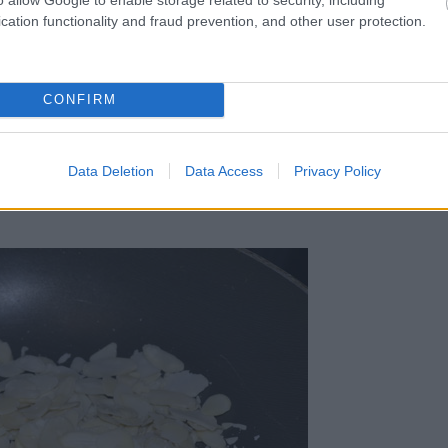
cation functionality and fraud prevention, and other user protection.
CONFIRM
ové lupienky. Necháme ich dobre
Data Deletion
Data Access
Privacy Policy