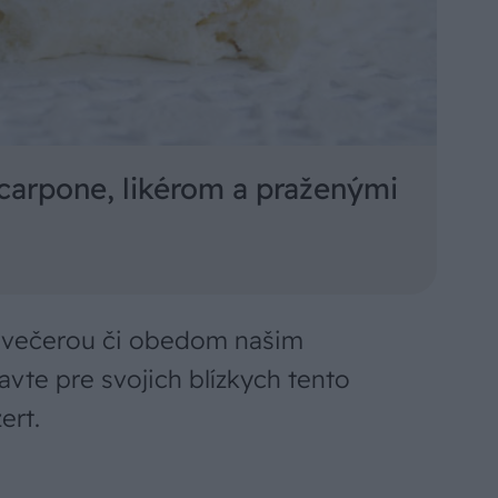
carpone, likérom a praženými
u večerou či obedom našim
vte pre svojich blízkych tento
ert.