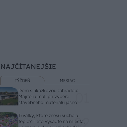
NAJČÍTANEJŠIE
TÝŽDEŇ
MESIAC
Dom s ukážkovou záhradou:
Majitelia mali pri výbere
stavebného materiálu jasno
Trvalky, ktoré znesú sucho a
teplo? Tieto vysaďte na miesta,