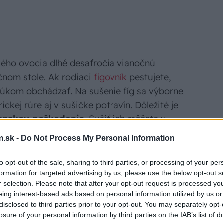
kého ovocia dlhé desaťročia vianočnú
čnom stole. Ak rodiaci
figovník
pestujete,
lúkom obchádzať. Na sušenie fíg sa výborne
ickej rúre aj v sušičke potravín. Dôležité je
áznakov poškodenia
. Sušiť ich môžete v
figy mierne do kríža z vrchnej časti, aby sa
.sk -
Do Not Process My Personal Information
ť) alebo väčšie kusy prerezať na polovice či
to opt-out of the sale, sharing to third parties, or processing of your per
formation for targeted advertising by us, please use the below opt-out s
r selection. Please note that after your opt-out request is processed y
eing interest-based ads based on personal information utilized by us or
disclosed to third parties prior to your opt-out. You may separately opt-
losure of your personal information by third parties on the IAB’s list of