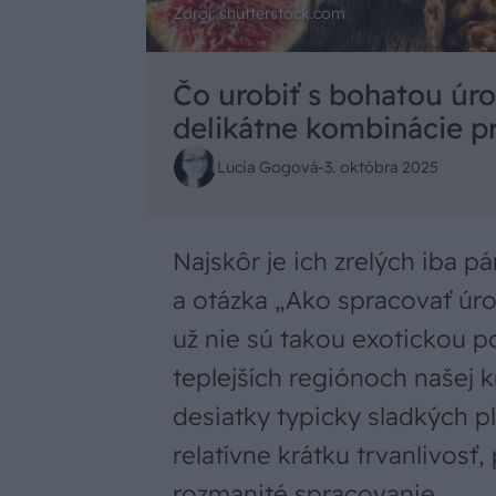
Zdroj: shutterstock.com
Čo urobiť s bohatou úro
delikátne kombinácie p
Lucia Gogová
-
3. októbra 2025
Najskôr je ich zrelých iba p
a otázka „Ako spracovať úrod
už nie sú takou exotickou p
teplejších regiónoch našej k
desiatky typicky sladkých p
relatívne krátku trvanlivosť
rozmanité spracovanie.