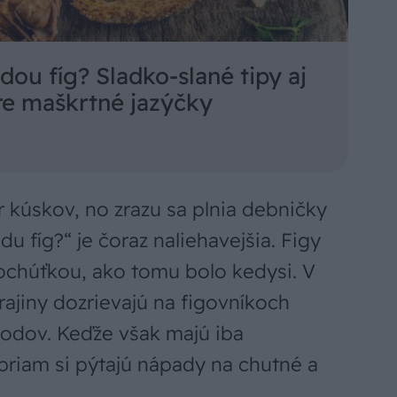
dou fíg? Sladko-slané tipy aj
re maškrtné jazýčky
ár kúskov, no zrazu sa plnia debničky
u fíg?“ je čoraz naliehavejšia. Figy
ochúťkou, ako tomu bolo kedysi. V
rajiny dozrievajú na figovníkoch
lodov. Keďže však majú iba
, priam si pýtajú nápady na chutné a