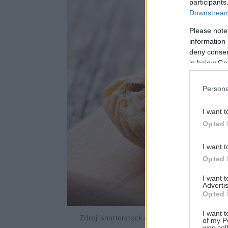
participants
Downstream 
Please note
information 
deny consent
in below Go
Persona
I want t
Opted 
I want t
Opted 
I want 
Advertis
Opted 
I want t
Zdroj: shutterstock.com
of my P
was col