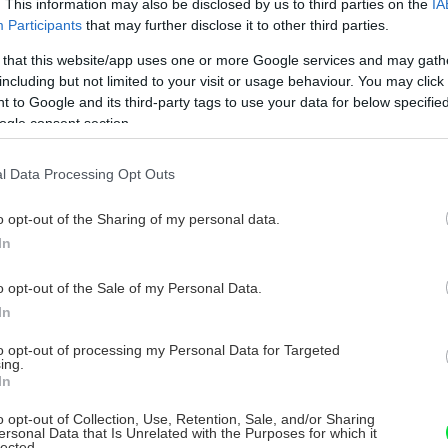
. This information may also be disclosed by us to third parties on the
IA
Participants
that may further disclose it to other third parties.
 that this website/app uses one or more Google services and may gath
including but not limited to your visit or usage behaviour. You may click 
 to Google and its third-party tags to use your data for below specifi
ogle consent section.
l Data Processing Opt Outs
o opt-out of the Sharing of my personal data.
In
o opt-out of the Sale of my Personal Data.
In
to opt-out of processing my Personal Data for Targeted
ing.
In
o opt-out of Collection, Use, Retention, Sale, and/or Sharing
ersonal Data that Is Unrelated with the Purposes for which it
lected.