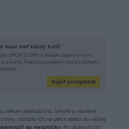
é musí mať každý kutil!
sopis UROB SI SÁM a získajte zadarmo knihu
pro kutily. Praktické projekty, ktoré zvládnete
záhrade.
Kúpiť predplatné
nca celkom jednoducho. Umyté a osušené
tvrtiny, rozložte ich na plech alebo do väčšej
redmraziť do mrazničky
. Po stuhnutí ich