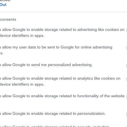
Out
trolované figy rozložte na vzdušné pláta a
consents
iť niekoľko dní. Na noc ich schovajte
o allow Google to enable storage related to advertising like cookies on
kosťou. Celé sušenie môže trvať niekoľko
evice identifiers in apps.
de o najspoľahlivejší spôsob, kde máte
o allow my user data to be sent to Google for online advertising
s.
pomerne dostatok priestoru vo viacerých
porúča teplota v rozpätí cca od 45 do 55 °C.
to allow Google to send me personalized advertising.
ra ako spotrebič, ktorým je bežne
 je vhodná aj na sušenie ovocia. Figy
o allow Google to enable storage related to analytics like cookies on
evice identifiers in apps.
laný papierom na pečenie. Teplota sušenia
 °C. Počas sušenia nechajte dvierka na
o allow Google to enable storage related to functionality of the website
ohla unikať uvoľňujúca sa vlhkosť. Čas
n (pre rúru aj sušičku – v závislosti od
o allow Google to enable storage related to personalization.
o allow Google to enable storage related to security, including