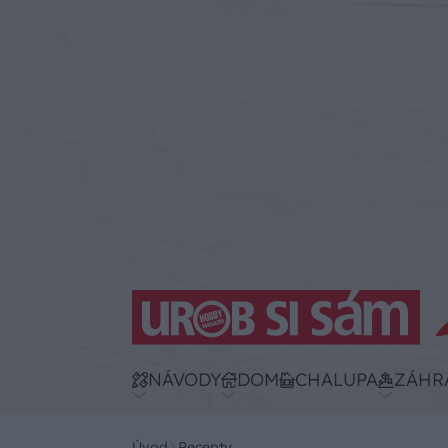
NÁVODY
DOM
CHALUPA
ZÁHR
Úvod
Recepty