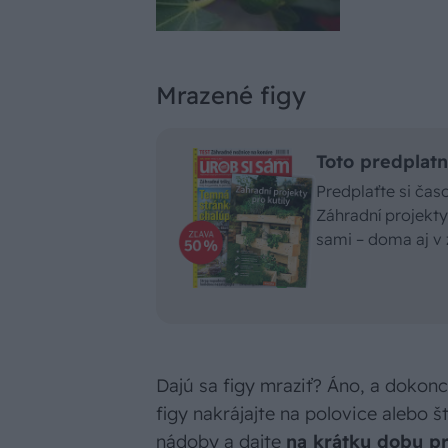
Mrazené figy
Toto predplatn
Predplaťte si ča
Záhradní projekty 
sami – doma aj v 
Dajú sa figy mraziť? Áno, a doko
figy nakrájajte na polovice alebo š
nádoby a dajte
na krátku dobu p