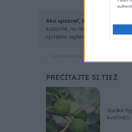
authenti
Ako spoznať, že sú figy primer
kožovité, no nevyteká z nich tekuti
rýchleho zaplesnenia. Nie sú však a
PREČÍTAJTE SI TIEŽ
Sladké fig
kvetináči 