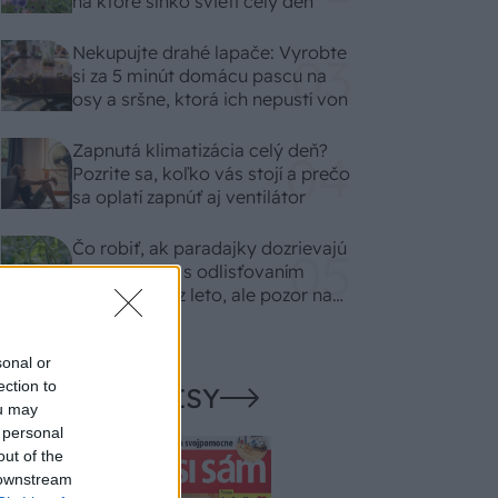
na ktoré slnko svieti celý deň
Nekupujte drahé lapače: Vyrobte
si za 5 minút domácu pascu na
osy a sršne, ktorá ich nepustí von
Zapnutá klimatizácia celý deň?
Pozrite sa, koľko vás stojí a prečo
sa oplatí zapnúť aj ventilátor
Čo robiť, ak paradajky dozrievajú
pomaly? Trik s odlisťovaním
funguje aj cez leto, ale pozor na
chyby
sonal or
ection to
NAŠE ČASOPISY
ou may
 personal
out of the
 downstream