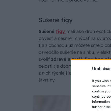
Sušené figy
Sušené
figy
mali ako druh exotic
povesť a nesmeli chýbať na sviato
tie z obchodu už môžete smelo ob
osvedčilo sušenie na slnku, v elektr
zvoliť
zdravé a zrelé figy bez n
celosti (je dobrým zvykom narezať 
Urobsisám
z nich rýchlejšie odparovala vlhkos
štvrtiny.
If you wish 
sensitive in
confirm you
continue se
information 
further disc