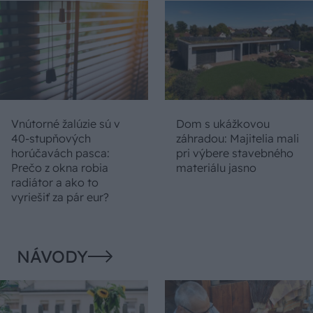
Vnútorné žalúzie sú v
Dom s ukážkovou
40-stupňových
záhradou: Majitelia mali
horúčavách pasca:
pri výbere stavebného
Prečo z okna robia
materiálu jasno
radiátor a ako to
vyriešiť za pár eur?
NÁVODY