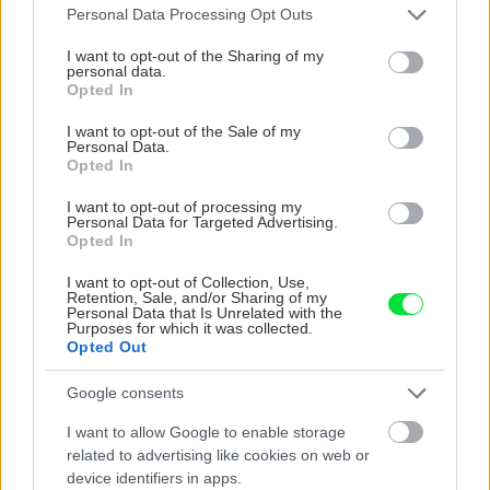
Please note that this website/app uses one or more Google
Personal Data Processing Opt Outs
services and may gather and store information including but
not limited to your visit or usage behaviour. You may click to
I want to opt-out of the Sharing of my
personal data.
grant or deny consent to Google and its third-party tags to
NAŠE ČASOPISY
Opted In
use your data for below specified purposes in below Google
consent section.
I want to opt-out of the Sale of my
Personal Data.
Opted In
I want to opt-out of processing my
Personal Data for Targeted Advertising.
Opted In
I want to opt-out of Collection, Use,
Retention, Sale, and/or Sharing of my
Personal Data that Is Unrelated with the
Purposes for which it was collected.
Opted Out
Google consents
UROB SI SÁM 7-8/2026
I want to allow Google to enable storage
related to advertising like cookies on web or
device identifiers in apps.