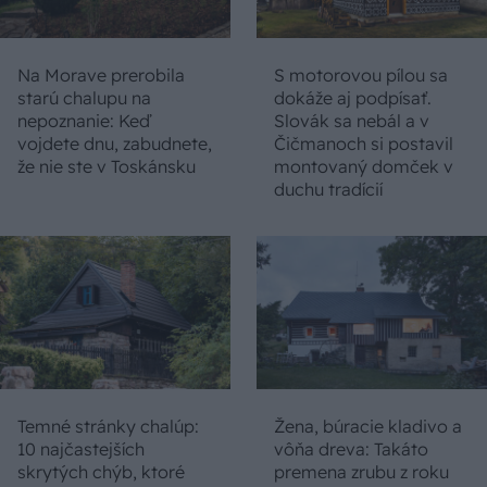
Na Morave prerobila
S motorovou pílou sa
starú chalupu na
dokáže aj podpísať.
nepoznanie: Keď
Slovák sa nebál a v
vojdete dnu, zabudnete,
Čičmanoch si postavil
že nie ste v Toskánsku
montovaný domček v
duchu tradícií
Temné stránky chalúp:
Žena, búracie kladivo a
10 najčastejších
vôňa dreva: Takáto
skrytých chýb, ktoré
premena zrubu z roku