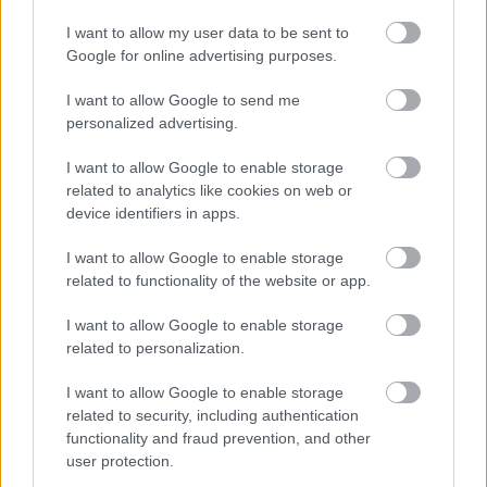
I want to allow my user data to be sent to
KDE SA DISKUTUJE
Google for online advertising purposes.
Ja som to riešil tieniacimi závesmi v interieri.Je to
I want to allow Google to send me
pohoda.
personalized advertising.
Vnútorné žalúzie sú v 40-stupňových horúčavách pasca:
Prečo z okna robia radiátor a ako to vyriešiť za pár eur?
I want to allow Google to enable storage
Akurát ten problém doma riešime na oknách z južnej
related to analytics like cookies on web or
strany. Pravdepodobne pôjdeme do vonkajšieho
device identifiers in apps.
tienenia na spôsob markízy 250x150cm. Čínsky
Vnútorné žalúzie sú v 40-stupňových horúčavách pasca:
predajcovia idú okolo 100 eur kus.
Prečo z okna robia radiátor a ako to vyriešiť za pár eur?
I want to allow Google to enable storage
Bros sprej necaka kym osa vypije moje pivo. Zaroven
related to functionality of the website or app.
nasmrdi cele hniezdo a neostane tam nic zive. Vasa
pasca naucinke moc efektivne. Skor pritiahne slimaky
Nekupujte drahé lapače: Vyrobte si za 5 minút domácu
I want to allow Google to enable storage
pascu na osy a sršne, ktorá ich nepustí von
related to personalization.
Ten článok mal takú výpovednú hodnotu ako učivo pre
3 ročník základnej školy. To fakt? AI alebo nejaka kniha
I want to allow Google to enable storage
z VŠ? Dnešné rychlotvrdnuce malty - pevnosť 40 Mpa a
Viete, kedy použiť akú maltu? Spoznajte rozdiely, ktoré
related to security, including authentication
doba schnutia tak 15 minut , k tomu vodotesné s
vám ušetria čas v stavebninách aj pri práci
functionality and fraud prevention, and other
Žiadne čapovanie alebo zadlabávanie, všetko len na
kryštálikou. A rozdiel - schnutie a zretie. Nič?
user protection.
čínske skrutky. Alternatíva slovenskej IKEI - čo sa týka
pevnosti. Autor si nedal veľa námahy s remeselným
Záhradné ležadlá v obchodoch sú predražené. Toto si