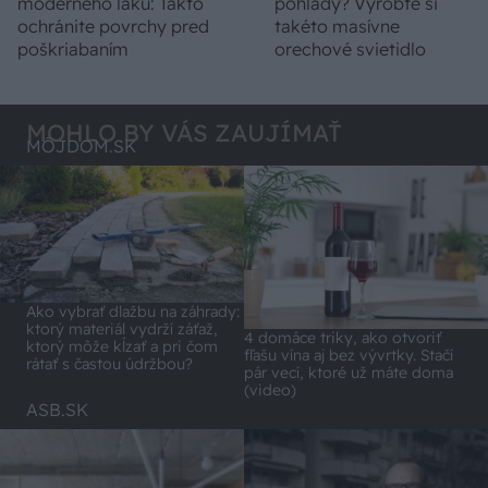
moderného laku: Takto
pohľady? Vyrobte si
ochránite povrchy pred
takéto masívne
poškriabaním
orechové svietidlo
MOHLO BY VÁS ZAUJÍMAŤ
MÔJDOM.SK
Ako vybrať dlažbu na záhrady:
ktorý materiál vydrží záťaž,
4 domáce triky, ako otvoriť
ktorý môže kĺzať a pri čom
fľašu vína aj bez vývrtky. Stačí
rátať s častou údržbou?
pár vecí, ktoré už máte doma
(video)
ASB.SK