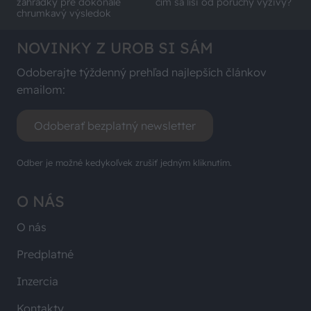
záhradky pre dokonale
čím sa líši od poruchy výživy?
chrumkavý výsledok
NOVINKY Z UROB SI SÁM
Odoberajte týždenný prehľad najlepších článkov
emailom:
Odoberať bezplatný newsletter
Odber je možné kedykoľvek zrušiť jedným kliknutím.
O NÁS
O nás
Predplatné
Inzercia
Kontakty