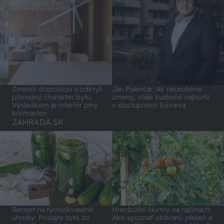
Zmenili dispozíciu a odkryli
Ján Palenčár: Ak neurobíme
pôvodný charakter bytu.
zmeny, stále budeme najhorší
Výsledkom je interiér plný
v dostupnosti bývania
kontrastov
ZÁHRADA.SK
Recept na rýchlokvasené
Hnedožlté škvrny na rajčinách:
uhorky: Pridajte toto zo
Ako spoznať obávanú pleseň a