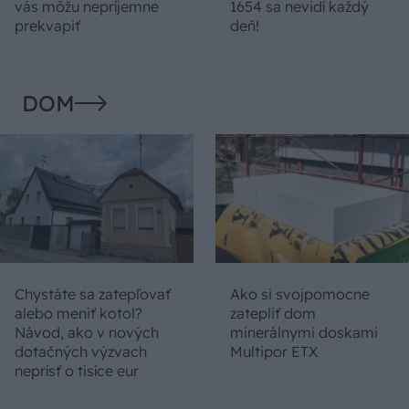
vás môžu nepríjemne
1654 sa nevidí každý
prekvapiť
deň!
DOM
Chystáte sa zatepľovať
Ako si svojpomocne
alebo meniť kotol?
zatepliť dom
Návod, ako v nových
minerálnymi doskami
dotačných výzvach
Multipor ETX
neprísť o tisíce eur