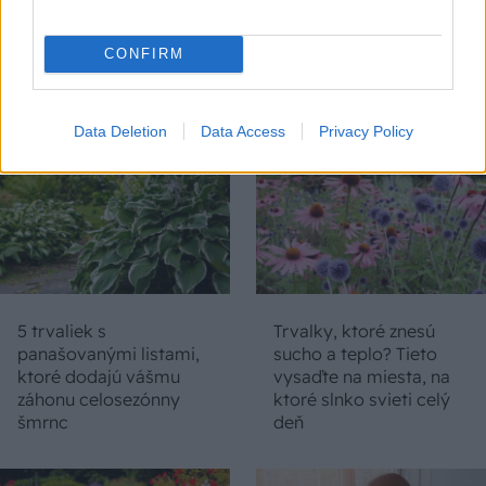
spracovaním, škoda. No lepšie než ten odpad z DTD
vyrobíte pod 140 eur a je oveľa pohodlnejšie!
predávaný v Kauflande alebo Lídli.
CONFIRM
ZÁHRADA
Data Deletion
Data Access
Privacy Policy
5 trvaliek s
Trvalky, ktoré znesú
panašovanými listami,
sucho a teplo? Tieto
ktoré dodajú vášmu
vysaďte na miesta, na
záhonu celosezónny
ktoré slnko svieti celý
šmrnc
deň