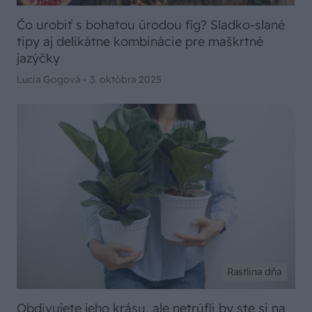
Čo urobiť s bohatou úrodou fíg? Sladko-slané
tipy aj delikátne kombinácie pre maškrtné
jazýčky
Lucia Gogová -
3. októbra 2025
Rastlina dňa
Obdivujete jeho krásu, ale netrúfli by ste si na