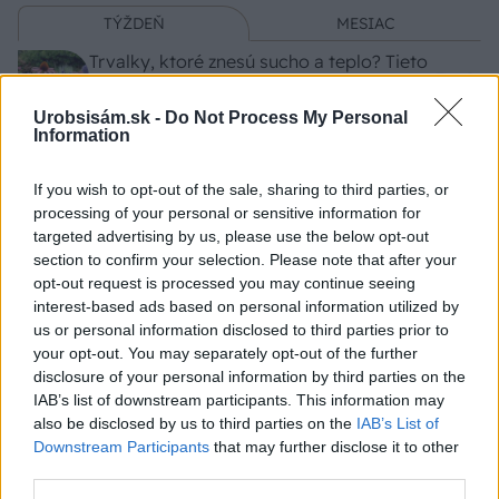
TÝŽDEŇ
MESIAC
Trvalky, ktoré znesú sucho a teplo? Tieto
vysaďte na miesta, na ktoré slnko svieti celý
deň
Urobsisám.sk -
Do Not Process My Personal
Information
Vnútorné žalúzie sú v 40-stupňových
horúčavách pasca: Prečo z okna robia radiátor
If you wish to opt-out of the sale, sharing to third parties, or
a ako to vyriešiť za pár eur?
processing of your personal or sensitive information for
targeted advertising by us, please use the below opt-out
Čo robiť, ak paradajky dozrievajú pomaly? Trik
section to confirm your selection. Please note that after your
s odlisťovaním funguje aj cez leto, ale pozor na
opt-out request is processed you may continue seeing
chyby
interest-based ads based on personal information utilized by
us or personal information disclosed to third parties prior to
your opt-out. You may separately opt-out of the further
Chcete dominantu interiéru, ktorá pritiahne
disclosure of your personal information by third parties on the
pohľady? Vyrobte si takéto masívne orechové
IAB’s list of downstream participants. This information may
svietidlo
also be disclosed by us to third parties on the
IAB’s List of
Downstream Participants
that may further disclose it to other
Ako dlho variť kukuricu? Tieto časové rozdiely
third parties.
vás prekvapia