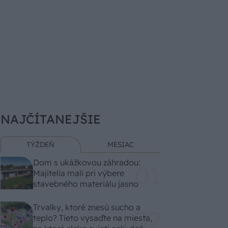
NAJČÍTANEJŠIE
TÝŽDEŇ
MESIAC
Dom s ukážkovou záhradou:
Majitelia mali pri výbere
stavebného materiálu jasno
Trvalky, ktoré znesú sucho a
teplo? Tieto vysaďte na miesta,