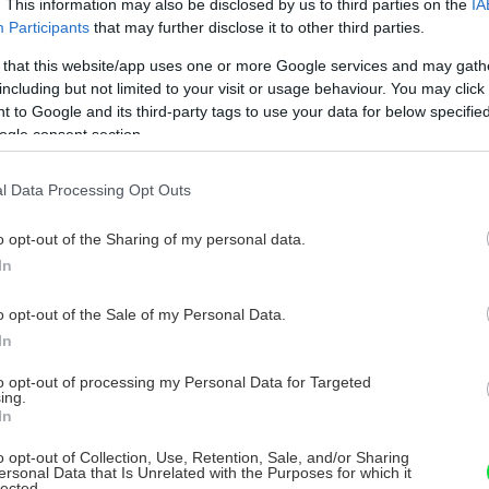
. This information may also be disclosed by us to third parties on the
IA
vej sústavy. Od jeho správnej
Participants
that may further disclose it to other third parties.
ávisí mladistvý alebo, naopak, predčasne
 that this website/app uses one or more Google services and may gath
ky i formy nášho tela, ale čo je
including but not limited to your visit or usage behaviour. You may click 
 to Google and its third-party tags to use your data for below specifi
povedá za našu základnú pohybovú
ogle consent section.
, ale i svalovej sústavy. Ešte horšie je, že
l Data Processing Opt Outs
uktúr tela sa prejavuje aj dlhodobými
a nám naozaj vyplatí každodennou
o opt-out of the Sharing of my personal data.
snej degradácii a poškodeniu, a keď už
In
 sme urobiť v životospráve všetko preto,
o opt-out of the Sale of my Personal Data.
 i bolesti v maximálnej možnej miere
In
to opt-out of processing my Personal Data for Targeted
ing.
In
niť organizmus pred zápalmi
o opt-out of Collection, Use, Retention, Sale, and/or Sharing
ersonal Data that Is Unrelated with the Purposes for which it
ch a tým i nebezpečných voľných
lected.