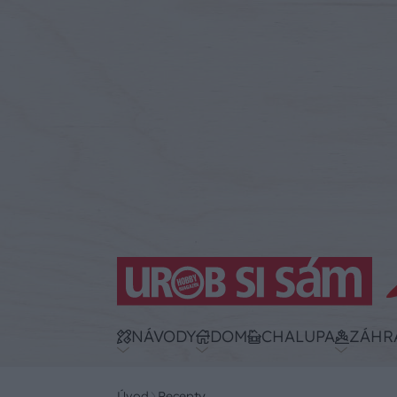
NÁVODY
DOM
CHALUPA
ZÁHR
Úvod
Recepty