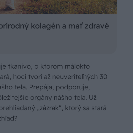
prírodný kolagén a mať zdravé
je tkanivo, o ktorom málokto
ará, hoci tvorí až neuveriteľných 30
ášho tela. Prepája, podporuje,
ôležitejšie orgány nášho tela. Už
prehliadaný „zázrak“, ktorý sa stará
zhľad?