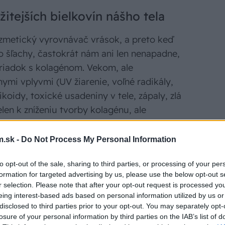
žitejších bielkovín nášho tela
zmetický vyrovnávač vrások, a preto keď
bo šľachy, častokrát nám ani len nenapadne,
riadok s kolagénom. Vekom, ale
nymi vplyvmi (UV žiarenie, voľné radikály,
tikoidy, toxické usadeniny v tele, zápaly, zlá
len k zníženiu tvorby kolagénu, ale
gatívne prejaví na zhoršenej funkčnosti
aj na kvalite našej pokožky.
.sk -
Do Not Process My Personal Information
to opt-out of the sale, sharing to third parties, or processing of your per
molekula nášho pohybu je
formation for targeted advertising by us, please use the below opt-out s
r selection. Please note that after your opt-out request is processed y
eing interest-based ads based on personal information utilized by us or
disclosed to third parties prior to your opt-out. You may separately opt-
vinou mnohých dôležitých štruktúr nášho
losure of your personal information by third parties on the IAB’s list of