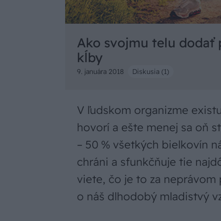
Ako svojmu telu dodať 
kĺby
9. januára 2018
Diskusia (1)
V ľudskom organizme existu
hovorí a ešte menej sa oň st
– 50 % všetkých bielkovín n
chráni a sfunkčňuje tie najd
viete, čo je to za neprávom 
o náš dlhodobý mladistvý v