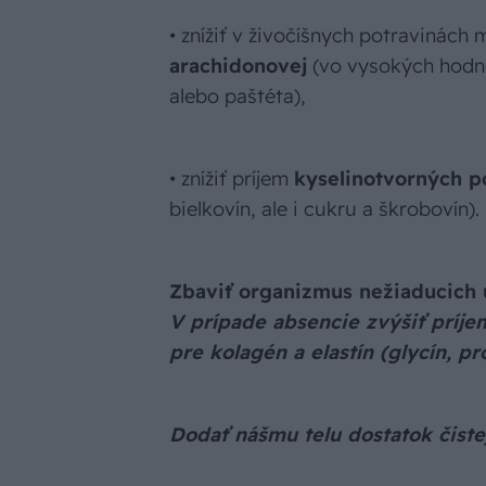
• znížiť v živočíšnych potravinách
arachidonovej
(vo vysokých hodnot
alebo paštéta),
• znížiť príjem
kyselinotvorných p
bielkovín, ale i cukru a škrobovín).
Zbaviť organizmus nežiaducich 
V prípade absencie zvýšiť príje
pre kolagén a elastín (glycín, pr
Dodať nášmu telu dostatok čiste