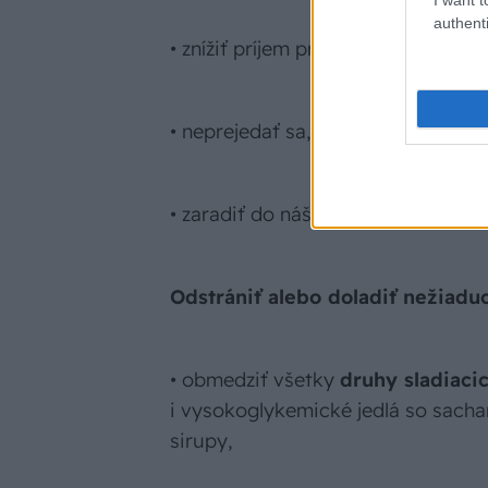
authenti
• znížiť príjem priemyselne sprac
• neprejedať sa,
• zaradiť do nášho života dostatočn
Odstrániť alebo doladiť nežiadu
• obmedziť všetky
druhy sladiaci
i vysokoglykemické jedlá so sacha
sirupy,