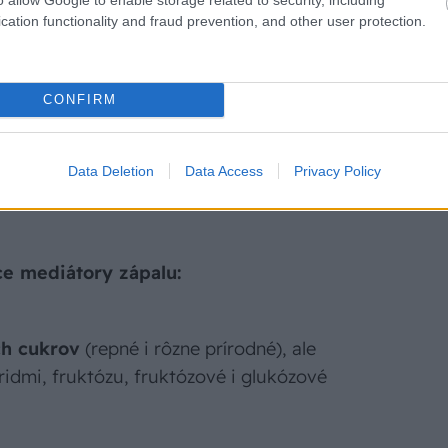
cation functionality and fraud prevention, and other user protection.
ovaných a konzervovaných potravín,
CONFIRM
Data Deletion
Data Access
Privacy Policy
ú fyzickú aktivitu.
ce mediátory zápalu:
ch cukrov
(repné i rôzne prírodné), ale
ridmi, fruktózu, fruktózové i glukózové