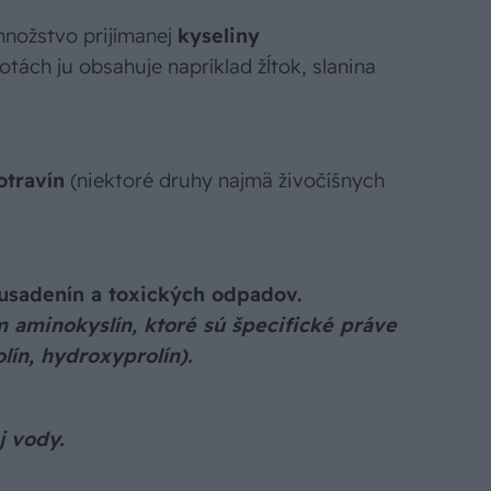
 množstvo prijímanej
kyseliny
ách ju obsahuje napríklad žĺtok, slanina
otravín
(niektoré druhy najmä živočíšnych
usadenín a toxických odpadov.
m aminokyslín, ktoré sú špecifické práve
olín, hydroxyprolín).
j vody.