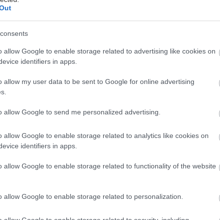
Out
consents
ania,
o allow Google to enable storage related to advertising like cookies on
evice identifiers in apps.
o allow my user data to be sent to Google for online advertising
s.
é musí mať každý kutil!
sopis UROB SI SÁM a získajte zadarmo knihu
to allow Google to send me personalized advertising.
pro kutily. Praktické projekty, ktoré zvládnete
záhrade.
o allow Google to enable storage related to analytics like cookies on
evice identifiers in apps.
Kúpiť predplatné
o allow Google to enable storage related to functionality of the website
o allow Google to enable storage related to personalization.
 konzumu alkoholu,
o allow Google to enable storage related to security, including