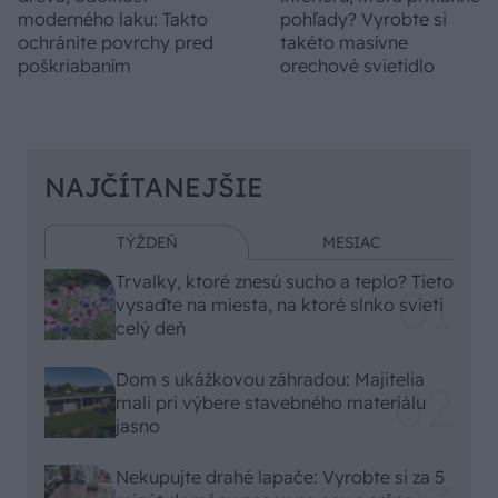
moderného laku: Takto
pohľady? Vyrobte si
ochránite povrchy pred
takéto masívne
poškriabaním
orechové svietidlo
NAJČÍTANEJŠIE
TÝŽDEŇ
MESIAC
Trvalky, ktoré znesú sucho a teplo? Tieto
vysaďte na miesta, na ktoré slnko svieti
celý deň
Dom s ukážkovou záhradou: Majitelia
mali pri výbere stavebného materiálu
jasno
Nekupujte drahé lapače: Vyrobte si za 5