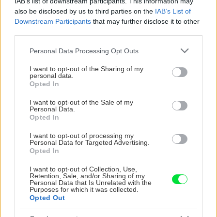
IAB’s list of downstream participants. This information may
orechové svietidlo
also be disclosed by us to third parties on the
IAB’s List of
Downstream Participants
that may further disclose it to other
third parties.
Please note that this website/app uses one or more Google
ZÁHRADA
Personal Data Processing Opt Outs
services and may gather and store information including but
not limited to your visit or usage behaviour. You may click to
I want to opt-out of the Sharing of my
personal data.
grant or deny consent to Google and its third-party tags to
Opted In
use your data for below specified purposes in below Google
consent section.
I want to opt-out of the Sale of my
Personal Data.
Opted In
I want to opt-out of processing my
Personal Data for Targeted Advertising.
Opted In
Trvalky, ktoré znesú
Nemusí to byť len
sucho a teplo? Tieto
levanduľa! 7 fialových
I want to opt-out of Collection, Use,
vysaďte na miesta, na
krások, ktoré rozžiaria
Retention, Sale, and/or Sharing of my
Personal Data that Is Unrelated with the
ktoré slnko svieti celý
vašu záhradu
Purposes for which it was collected.
deň
Opted Out