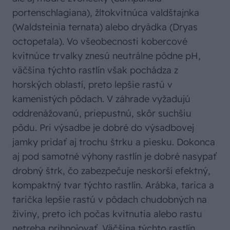
portenschlagiana), žltokvitnúca valdštajnka
(Waldsteinia ternata) alebo dryádka (Dryas
octopetala). Vo všeobecnosti kobercové
kvitnúce trvalky znesú neutrálne pôdne pH,
väčšina týchto rastlín však pochádza z
horských oblastí, preto lepšie rastú v
kamenistých pôdach. V záhrade vyžadujú
oddrenážovanú, priepustnú, skôr suchšiu
pôdu. Pri výsadbe je dobré do výsadbovej
jamky pridať aj trochu štrku a piesku. Dokonca
aj pod samotné výhony rastlín je dobré nasypať
drobný štrk, čo zabezpečuje neskorší efektný,
kompaktný tvar týchto rastlín. Arábka, tarica a
tarička lepšie rastú v pôdach chudobných na
živiny, preto ich počas kvitnutia alebo rastu
netreba prihnojovať. Väčšina týchto rastlín