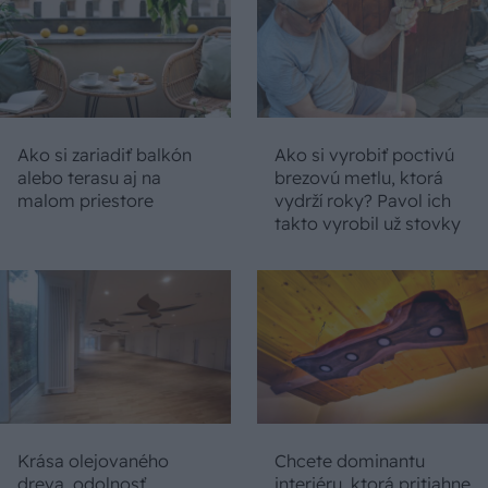
Ako si zariadiť balkón
Ako si vyrobiť poctivú
alebo terasu aj na
brezovú metlu, ktorá
malom priestore
vydrží roky? Pavol ich
takto vyrobil už stovky
Krása olejovaného
Chcete dominantu
dreva, odolnosť
interiéru, ktorá pritiahne