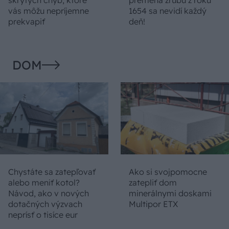
vás môžu nepríjemne
1654 sa nevidí každý
prekvapiť
deň!
DOM
Chystáte sa zatepľovať
Ako si svojpomocne
alebo meniť kotol?
zatepliť dom
Návod, ako v nových
minerálnymi doskami
dotačných výzvach
Multipor ETX
neprísť o tisíce eur