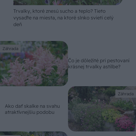
Trvalky, ktoré znesú sucho a teplo? Tieto
vysaďte na miesta, na ktoré slnko svieti celý
deň
Záhrada
Čo je dôležité pri pestovaní
krásnej trvalky astilbe?
Záhrada
Ako dať skalke na svahu
atraktívnejšiu podobu