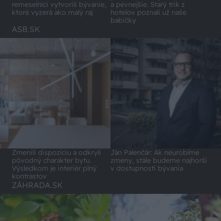
a pevnejšie. Starý trik z
remeselníci vytvorili bývanie,
hotelov poznali už naše
ktoré vyzerá ako malý raj
babičky
ASB.SK
Zmenili dispozíciu a odkryli
Ján Palenčár: Ak neurobíme
pôvodný charakter bytu.
zmeny, stále budeme najhorší
Výsledkom je interiér plný
v dostupnosti bývania
kontrastov
ZÁHRADA.SK