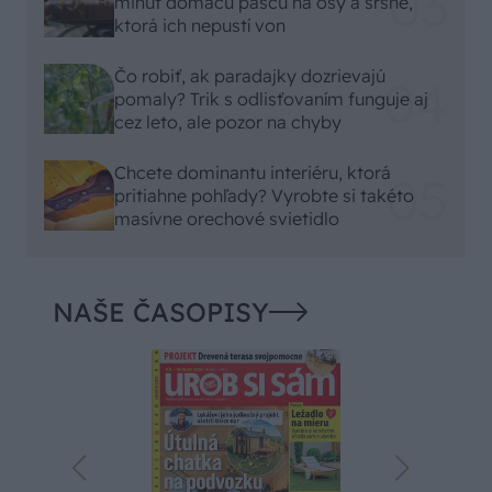
minút domácu pascu na osy a sršne,
ktorá ich nepustí von
Čo robiť, ak paradajky dozrievajú
pomaly? Trik s odlisťovaním funguje aj
cez leto, ale pozor na chyby
Chcete dominantu interiéru, ktorá
pritiahne pohľady? Vyrobte si takéto
masívne orechové svietidlo
NAŠE ČASOPISY