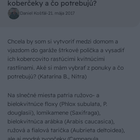
koberčeky a čo potrebujú?
Daniel Košťál
-
21. mája 2017
Chcela by som si vytvoriť medzi domom a
vjazdom do garáže štrkové políčka a vysadiť
ich kobercovito rastúcimi kvitnúcimi
rastlinami. Aké si mám vybrať z ponuky a čo
potrebujú? (Katarína B., Nitra)
Na slnečné miesta patria ružovo- a
bielokvitnúce floxy (Phlox subulata, P.
douglasii), lomikamene (Saxifraga),
bielokvitnúca arábka (Arabis caucasica),
ružová a fialová tarička (Aubrieta deltoidea),
ale aj modré zvončeky (Campanula