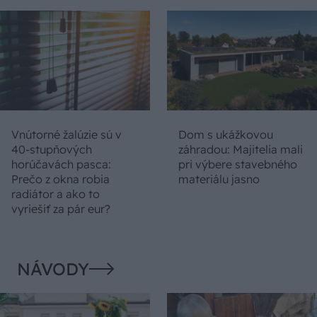
Vnútorné žalúzie sú v
Dom s ukážkovou
40-stupňových
záhradou: Majitelia mali
horúčavách pasca:
pri výbere stavebného
Prečo z okna robia
materiálu jasno
radiátor a ako to
vyriešiť za pár eur?
NÁVODY