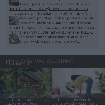
Skor pritiahne slimaky
domácu pascu na osy a sršne, ktorá ich nepustí
Ten článok mal takú výpovednú hodnotu ako
von
učivo pre 3 ročník základnej školy. To fakt? AI
alebo nejaka kniha z VŠ? Dnešné rychlotvrdnuce
Viete, kedy použiť akú maltu? Spoznajte rozdiely,
malty - pevnosť 40 Mpa a doba schnutia tak 15
ktoré vám ušetria čas v stavebninách aj pri práci
minut , k tomu vodotesné s kryštálikou. A rozdiel
Žiadne čapovanie alebo zadlabávanie, všetko len
na čínske skrutky. Alternatíva slovenskej IKEI -
- schnutie a zretie. Nič?
čo sa týka pevnosti. Autor si nedal veľa námahy s
Záhradné ležadlá v obchodoch sú predražené.
remeselným spracovaním, škoda. No lepšie než
Toto si vyrobíte pod 140 eur a je oveľa
ten odpad z DTD predávaný v Kauflande alebo
pohodlnejšie!
Lídli.
MOHLO BY VÁS ZAUJÍMAŤ
MÔJDOM.SK
Pridajte túto surovinu do
Žije pri lese, chová sliepky a
prania, obliečky budú hladšie
uspáva ju rieka. Miestni