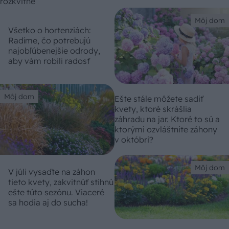
Môj dom
Všetko o hortenziách:
Radíme, čo potrebujú
najobľúbenejšie odrody,
aby vám robili radosť
Môj dom
Ešte stále môžete sadiť
kvety, ktoré skrášlia
záhradu na jar. Ktoré to sú a
ktorými ozvláštnite záhony
v októbri?
Môj dom
V júli vysaďte na záhon
tieto kvety, zakvitnúť stihnú
ešte túto sezónu. Viaceré
sa hodia aj do sucha!