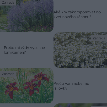
Záhrada
Aké kry zakomponovať do
kvetinového záhonu?
Záhrada
Prečo mi vždy vyschne
lomikameň?
Záhrada
Prečo vám nekvitnú
ľaliovky