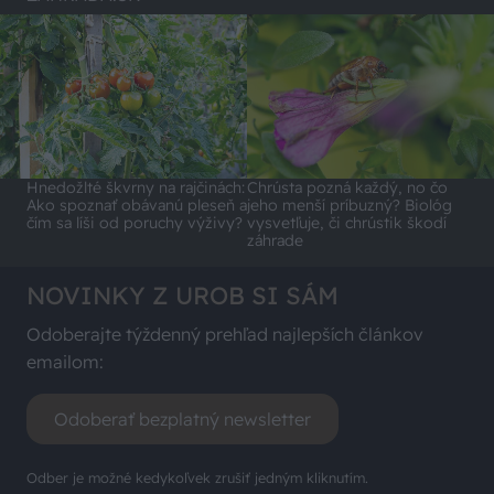
Hnedožlté škvrny na rajčinách:
Chrústa pozná každý, no čo
Ako spoznať obávanú pleseň a
jeho menší príbuzný? Biológ
čím sa líši od poruchy výživy?
vysvetľuje, či chrústik škodí
záhrade
NOVINKY Z UROB SI SÁM
Odoberajte týždenný prehľad najlepších článkov
emailom:
Odoberať bezplatný newsletter
Odber je možné kedykoľvek zrušiť jedným kliknutím.