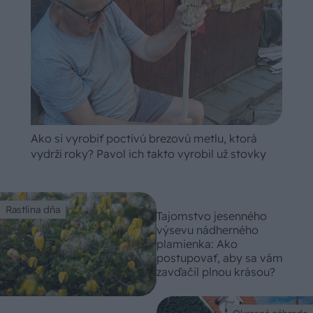
Ako si vyrobiť poctivú brezovú metlu, ktorá
vydrží roky? Pavol ich takto vyrobil už stovky
Rastlina dňa
Tajomstvo jesenného
výsevu nádherného
plamienka: Ako
postupovať, aby sa vám
zavďačil plnou krásou?