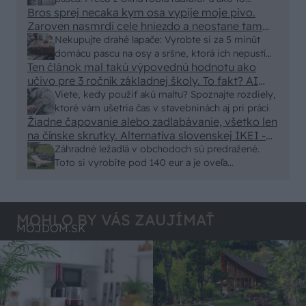
eur kus.
Bros sprej necaka kym osa vypije moje pivo.
vyriešiť za pár eur?
Zaroven nasmrdi cele hniezdo a neostane tam
nic zive. Vasa pasca naucinke moc efektivne.
Nekupujte drahé lapače: Vyrobte si za 5 minút
Skor pritiahne slimaky
domácu pascu na osy a sršne, ktorá ich nepustí
Ten článok mal takú výpovednú hodnotu ako
von
učivo pre 3 ročník základnej školy. To fakt? AI
alebo nejaka kniha z VŠ? Dnešné rychlotvrdnuce
Viete, kedy použiť akú maltu? Spoznajte rozdiely,
malty - pevnosť 40 Mpa a doba schnutia tak 15
ktoré vám ušetria čas v stavebninách aj pri práci
minut , k tomu vodotesné s kryštálikou. A rozdiel
Žiadne čapovanie alebo zadlabávanie, všetko len
na čínske skrutky. Alternatíva slovenskej IKEI -
- schnutie a zretie. Nič?
čo sa týka pevnosti. Autor si nedal veľa námahy s
Záhradné ležadlá v obchodoch sú predražené.
remeselným spracovaním, škoda. No lepšie než
Toto si vyrobíte pod 140 eur a je oveľa
ten odpad z DTD predávaný v Kauflande alebo
pohodlnejšie!
Lídli.
MOHLO BY VÁS ZAUJÍMAŤ
MÔJDOM.SK