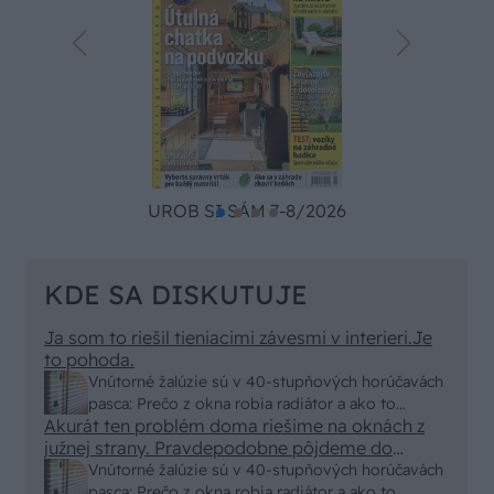
UROB SI SÁM 7-8/2026
KDE SA DISKUTUJE
Ja som to riešil tieniacimi závesmi v interieri.Je
to pohoda.
Vnútorné žalúzie sú v 40-stupňových horúčavách
pasca: Prečo z okna robia radiátor a ako to
Akurát ten problém doma riešime na oknách z
vyriešiť za pár eur?
južnej strany. Pravdepodobne pôjdeme do
vonkajšieho tienenia na spôsob markízy
Vnútorné žalúzie sú v 40-stupňových horúčavách
250x150cm. Čínsky predajcovia idú okolo 100
pasca: Prečo z okna robia radiátor a ako to