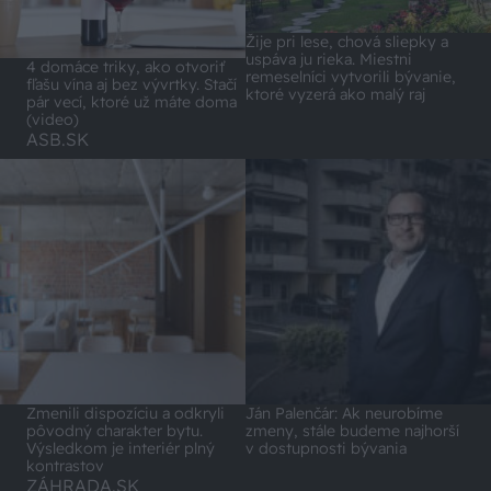
Žije pri lese, chová sliepky a
uspáva ju rieka. Miestni
4 domáce triky, ako otvoriť
remeselníci vytvorili bývanie,
fľašu vína aj bez vývrtky. Stačí
ktoré vyzerá ako malý raj
pár vecí, ktoré už máte doma
(video)
ASB.SK
Zmenili dispozíciu a odkryli
Ján Palenčár: Ak neurobíme
pôvodný charakter bytu.
zmeny, stále budeme najhorší
Výsledkom je interiér plný
v dostupnosti bývania
kontrastov
ZÁHRADA.SK