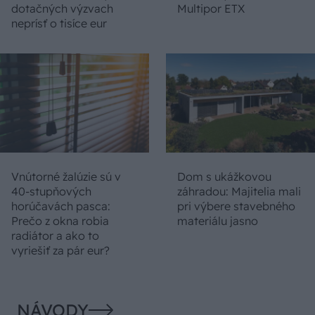
dotačných výzvach
Multipor ETX
neprísť o tisíce eur
Vnútorné žalúzie sú v
Dom s ukážkovou
40-stupňových
záhradou: Majitelia mali
horúčavách pasca:
pri výbere stavebného
Prečo z okna robia
materiálu jasno
radiátor a ako to
vyriešiť za pár eur?
NÁVODY