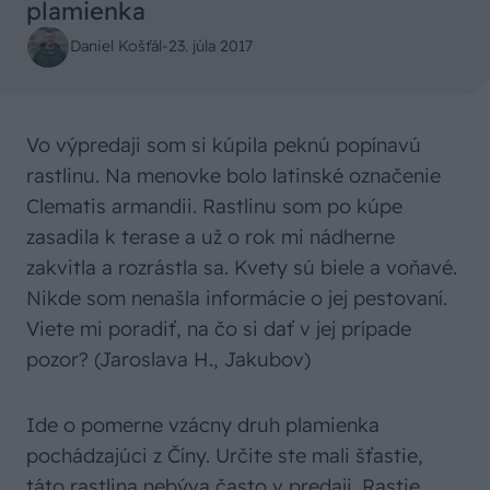
plamienka
Daniel Košťál
-
23. júla 2017
Vo výpredaji som si kúpila peknú popínavú
rastlinu. Na menovke bolo latinské označenie
Clematis armandii. Rastlinu som po kúpe
zasadila k terase a už o rok mi nádherne
zakvitla a rozrástla sa. Kvety sú biele a voňavé.
Nikde som nenašla informácie o jej pestovaní.
Viete mi poradiť, na čo si dať v jej prípade
pozor? (Jaroslava H., Jakubov)
Ide o pomerne vzácny druh plamienka
pochádzajúci z Číny. Určite ste mali šťastie,
táto rastlina nebýva často v predaji. Rastie