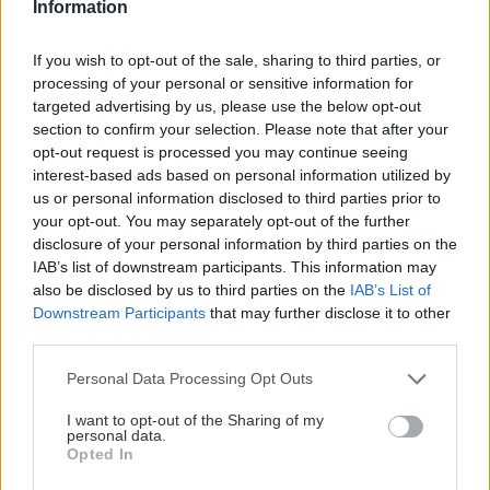
Information
Chcete dominantu interiéru,
Prečo klasická iz
ktorá pritiahne pohľady?
potrubia v mrazo
If you wish to opt-out of the sale, sharing to third parties, or
Vyrobte si takéto masívne
ako to vyriešiť r
processing of your personal or sensitive information for
orechové svietidlo
targeted advertising by us, please use the below opt-out
section to confirm your selection. Please note that after your
opt-out request is processed you may continue seeing
interest-based ads based on personal information utilized by
ZÁHRADA
us or personal information disclosed to third parties prior to
your opt-out. You may separately opt-out of the further
disclosure of your personal information by third parties on the
IAB’s list of downstream participants. This information may
also be disclosed by us to third parties on the
IAB’s List of
Downstream Participants
that may further disclose it to other
third parties.
Please note that this website/app uses one or more Google
Personal Data Processing Opt Outs
services and may gather and store information including but
5 trvaliek s
Trvalky, ktoré znesú
not limited to your visit or usage behaviour. You may click to
I want to opt-out of the Sharing of my
personal data.
panašovanými listami,
sucho a teplo? Tieto
grant or deny consent to Google and its third-party tags to
Opted In
ktoré dodajú vášmu
vysaďte na miesta, na
use your data for below specified purposes in below Google
záhonu celosezónny
ktoré slnko svieti celý
consent section.