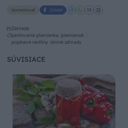
Komentovať
Zdieľať
Záhrada
pestovanie plamienka
plamienok
popínavé rastliny
zimné záhrady
SÚVISIACE