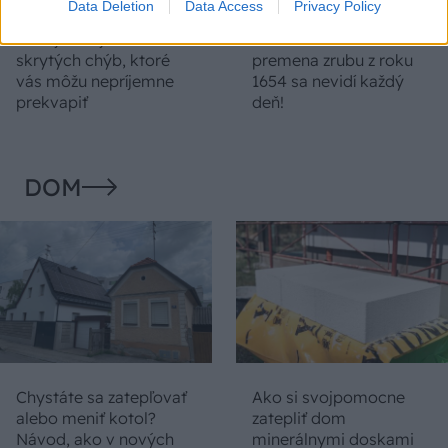
Data Deletion
Data Access
Privacy Policy
Temné stránky chalúp:
Žena, búracie kladivo a
10 najčastejších
vôňa dreva: Takáto
skrytých chýb, ktoré
premena zrubu z roku
vás môžu nepríjemne
1654 sa nevidí každý
prekvapiť
deň!
DOM
Chystáte sa zatepľovať
Ako si svojpomocne
alebo meniť kotol?
zatepliť dom
Návod, ako v nových
minerálnymi doskami