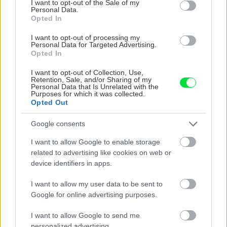
I want to opt-out of the Sale of my
šmrnc
deň
Personal Data.
Opted In
I want to opt-out of processing my
Personal Data for Targeted Advertising.
Opted In
I want to opt-out of Collection, Use,
Retention, Sale, and/or Sharing of my
Personal Data that Is Unrelated with the
Purposes for which it was collected.
Opted Out
Nemusí to byť len
Môže aspirín zachrániť
Google consents
levanduľa! 7 fialových
ochabnuté izbové
krások, ktoré rozžiaria
rastliny? Pravda vás
I want to allow Google to enable storage
vašu záhradu
možno prekvapí
related to advertising like cookies on web or
device identifiers in apps.
I want to allow my user data to be sent to
CHALUPA
Google for online advertising purposes.
I want to allow Google to send me
personalized advertising.