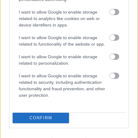
I want to allow Google to enable storage
related to analytics like cookies on web or
device identifiers in apps.
I want to allow Google to enable storage
Na Morave prerobila
S motorovou pílou sa
related to functionality of the website or app.
starú chalupu na
dokáže aj podpísať.
nepoznanie: Keď
Slovák sa nebál a v
I want to allow Google to enable storage
vojdete dnu, zabudnete,
Čičmanoch si postavil
related to personalization.
že nie ste v Toskánsku
montovaný domček v
I want to allow Google to enable storage
duchu tradícií
related to security, including authentication
functionality and fraud prevention, and other
user protection.
CONFIRM