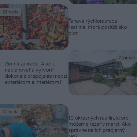
Záhrada
Ťahavá rýchlorastúca
rastlina, ktorá poslúži ako
plot
Záhrada
Zimná záhrada: Ako ju
naplánovať a vytvoriť
dokonalé prepojenie medzi
exteriérom a interiérom?
Záhrada
10 okrasných rastlín, ktoré
môžeme rezať v marci: Ako
správne na ich predjarný
rez?