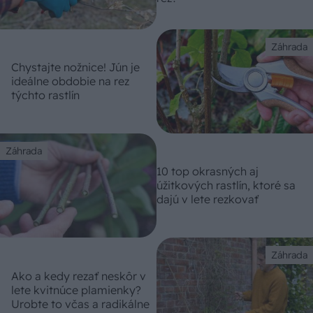
Záhrada
Chystajte nožnice! Jún je
ideálne obdobie na rez
týchto rastlín
Záhrada
10 top okrasných aj
úžitkových rastlín, ktoré sa
dajú v lete rezkovať
Záhrada
Ako a kedy rezať neskôr v
lete kvitnúce plamienky?
Urobte to včas a radikálne