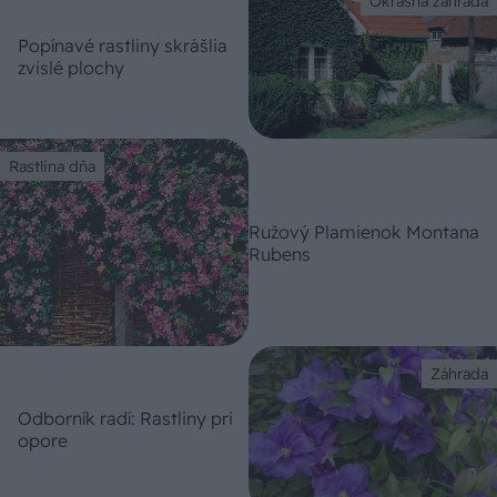
Okrasná záhrada
Popínavé rastliny skrášlia
zvislé plochy
Rastlina dňa
Ružový Plamienok Montana
Rubens
Záhrada
Odborník radí: Rastliny pri
opore