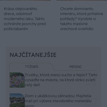
Krása olejovaného
Chcete dominantu
dreva, odolnosť
interiéru, ktorá pritiahne
moderného laku: Takto
pohľady? Vyrobte si
ochránite povrchy pred
takéto masívne
poškriabaním
orechové svietidlo
NAJČÍTANEJŠIE
TÝŽDEŇ
MESIAC
Trvalky, ktoré znesú sucho a teplo? Tieto
vysaďte na miesta, na ktoré slnko svieti
celý deň
Dom s ukážkovou záhradou: Majitelia
mali pri výbere stavebného materiálu
jasno