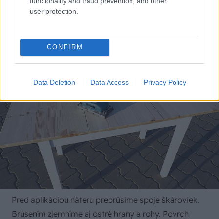
functionality and fraud prevention, and other
Marian Drobnica
user protection.
CONFIRM
Data Deletion
Data Access
Privacy Policy
Pred aplikáciou náteru prebrúsime spoje škároviek.
Brúsením zjemníme aj ostré hrany a rohy. Povrch