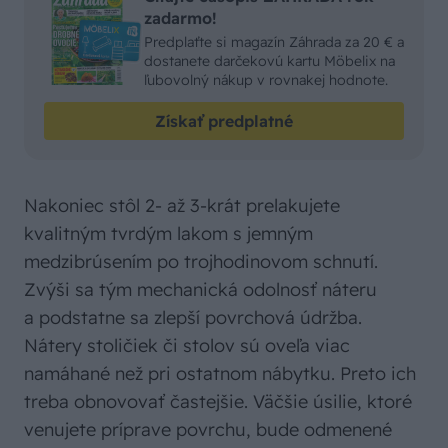
zadarmo!
Predplaťte si magazín Záhrada za 20 € a
dostanete darčekovú kartu Möbelix na
ľubovolný nákup v rovnakej hodnote.
Získať predplatné
Nakoniec stôl 2- až 3-krát prelakujete
kvalitným tvrdým lakom s jemným
medzibrúsením po trojhodinovom schnutí.
Zvýši sa tým mechanická odolnosť náteru
a podstatne sa zlepší povrchová údržba.
Nátery stoličiek či stolov sú oveľa viac
namáhané než pri ostatnom nábytku. Preto ich
treba obnovovať častejšie. Väčšie úsilie, ktoré
venujete príprave povrchu, bude odmenené