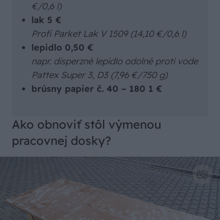
€/0,6 l)
lak 5 €
Profi Parket Lak V 1509 (14,10 €/0,6 l)
lepidlo 0,50 €
napr. disperzné lepidlo odolné proti vode
Pattex Super 3, D3 (7,96 €/750 g)
brúsny papier č. 40 – 180 1 €
Ako obnoviť stôl výmenou
pracovnej dosky?