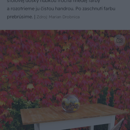
stolovej dosky hubkou trocha hnedej farby
a rozotrieme ju čistou handrou. Po zaschnutí farbu
prebrúsime.
|
Zdroj: Marian Drobnica