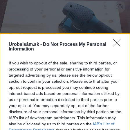
Urobsisám.sk -
Do Not Process My Personal
Information
If you wish to opt-out of the sale, sharing to third parties, or
processing of your personal or sensitive information for
targeted advertising by us, please use the below opt-out
section to confirm your selection. Please note that after your
opt-out request is processed you may continue seeing
interest-based ads based on personal information utilized by
us or personal information disclosed to third parties prior to
Ak má byť stolová doska z neošetrenej borovicovej
your opt-out. You may separately opt-out of the further
škárovky, pred natieraním ju vyhladíme brúsnym
disclosure of your personal information by third parties on the
papierom č. 180 – 240.
|
Zdroj: Marian Drobnica
IAB’s list of downstream participants. This information may
also be disclosed by us to third parties on the
IAB’s List of
Downstream Participants
that may further disclose it to other