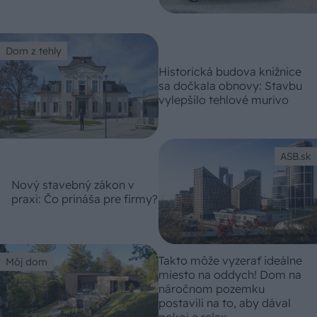
Dom z tehly
Historická budova knižnice
sa dočkala obnovy: Stavbu
vylepšilo tehlové murivo
ASB.sk
Nový stavebný zákon v
praxi: Čo prináša pre firmy?
Takto môže vyzerať ideálne
Môj dom
miesto na oddych! Dom na
náročnom pozemku
postavili na to, aby dával