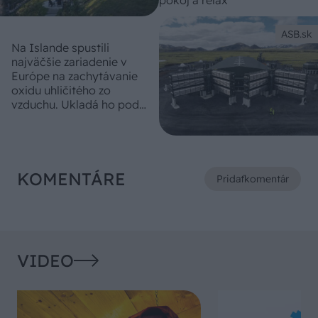
pokoj a relax
ASB.sk
Na Islande spustili
najväčšie zariadenie v
Európe na zachytávanie
oxidu uhličitého zo
vzduchu. Ukladá ho pod
zem
KOMENTÁRE
Pridať
komentár
VIDEO