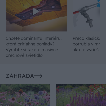
Chcete dominantu interiéru,
Prečo klasická iz
ktorá pritiahne pohľady?
potrubia v mrazo
Vyrobte si takéto masívne
ako to vyriešiť r
orechové svietidlo
ZÁHRADA