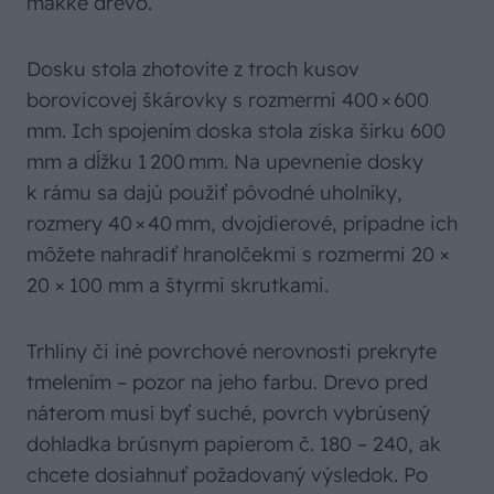
mäkké drevo.
Dosku stola zhotovíte z troch kusov
borovicovej škárovky s rozmermi 400 × 600
mm. Ich spojením doska stola získa šírku 600
mm a dĺžku 1 200 mm. Na upevnenie dosky
k rámu sa dajú použiť pôvodné uholníky,
rozmery 40 × 40 mm, dvojdierové, prípadne ich
môžete nahradiť hranolčekmi s rozmermi 20 ×
20 × 100 mm a štyrmi skrutkami.
Trhliny či iné povrchové nerovnosti prekryte
tmelením – pozor na jeho farbu. Drevo pred
náterom musí byť suché, povrch vybrúsený
dohladka brúsnym papierom č. 180 – 240, ak
chcete dosiahnuť požadovaný výsledok. Po