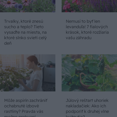
Trvalky, ktoré znesú
Nemusí to byť len
sucho a teplo? Tieto
levanduľa! 7 fialových
vysaďte na miesta, na
krások, ktoré rozžiaria
ktoré slnko svieti celý
vašu záhradu
deň
Môže aspirín zachrániť
Júlový reštart uhoriek
ochabnuté izbové
nakladačiek: Ako ich
rastliny? Pravda vás
podporiť k druhej vlne
možno prekvapí
kvitnutia?