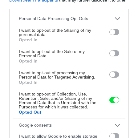
third parties.
Please note that this website/app uses one or more Google
Personal Data Processing Opt Outs
services and may gather and store information including but
not limited to your visit or usage behaviour. You may click to
I want to opt-out of the Sharing of my
personal data.
grant or deny consent to Google and its third-party tags to
Opted In
use your data for below specified purposes in below Google
consent section.
I want to opt-out of the Sale of my
Personal Data.
Opted In
I want to opt-out of processing my
Personal Data for Targeted Advertising.
Opted In
I want to opt-out of Collection, Use,
Retention, Sale, and/or Sharing of my
Personal Data that Is Unrelated with the
Purposes for which it was collected.
Na čelné hrany škároviek nanesieme lepidlo a všetky
Opted Out
tri spojíme dvomi doskami priskrutkovanými zo
Google consents
spodnej strany.
|
Zdroj: Marian Drobnica
I want to allow Google to enable storage