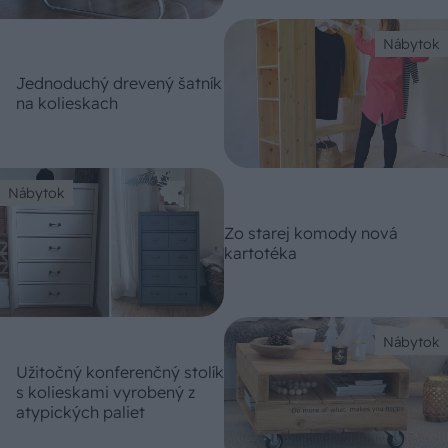
Nábytok
Jednoduchý drevený šatník
na kolieskach
Nábytok
Zo starej komody nová
kartotéka
Nábytok
Užitočný konferenčný stolík
s kolieskami vyrobený z
atypických paliet