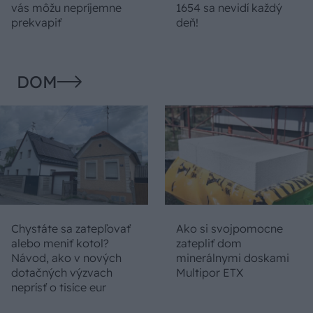
vás môžu nepríjemne
1654 sa nevidí každý
prekvapiť
deň!
DOM
Chystáte sa zatepľovať
Ako si svojpomocne
alebo meniť kotol?
zatepliť dom
Návod, ako v nových
minerálnymi doskami
dotačných výzvach
Multipor ETX
neprísť o tisíce eur