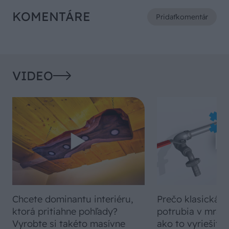
KOMENTÁRE
Pridať
komentár
VIDEO
Chcete dominantu interiéru,
Prečo klasická iz
ktorá pritiahne pohľady?
potrubia v mrazo
Vyrobte si takéto masívne
ako to vyriešiť r