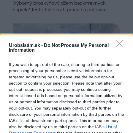
Výborný broskyňový džem bez otravných
šupiek? Tento trik skráti prácu na polovicu
Urobsisám.sk -
Do Not Process My Personal
Information
If you wish to opt-out of the sale, sharing to third parties, or
processing of your personal or sensitive information for
targeted advertising by us, please use the below opt-out
section to confirm your selection. Please note that after your
opt-out request is processed you may continue seeing
interest-based ads based on personal information utilized by
Chystáte sa zatepľovať alebo meniť kotol?
us or personal information disclosed to third parties prior to
Návod, ako v nových dotačných výzvach
your opt-out. You may separately opt-out of the further
neprísť o tisíce eur
disclosure of your personal information by third parties on the
IAB’s list of downstream participants. This information may
also be disclosed by us to third parties on the
IAB’s List of
Downstream Participants
that may further disclose it to other