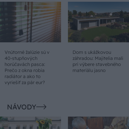
Vnútorné žalúzie sú v
Dom s ukážkovou
40-stupňových
záhradou: Majitelia mali
horúčavách pasca:
pri výbere stavebného
Prečo z okna robia
materiálu jasno
radiátor a ako to
vyriešiť za pár eur?
NÁVODY