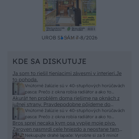
UROB SI SÁM 7-8/2026
KDE SA DISKUTUJE
Ja som to riešil tieniacimi závesmi v interieri.Je
to pohoda.
Vnútorné žalúzie sú v 40-stupňových horúčavách
pasca: Prečo z okna robia radiátor a ako to
Akurát ten problém doma riešime na oknách z
vyriešiť za pár eur?
južnej strany. Pravdepodobne pôjdeme do
vonkajšieho tienenia na spôsob markízy
Vnútorné žalúzie sú v 40-stupňových horúčavách
250x150cm. Čínsky predajcovia idú okolo 100
pasca: Prečo z okna robia radiátor a ako to
eur kus.
Bros sprej necaka kym osa vypije moje pivo.
vyriešiť za pár eur?
Zaroven nasmrdi cele hniezdo a neostane tam
nic zive. Vasa pasca naucinke moc efektivne.
Nekupujte drahé lapače: Vyrobte si za 5 minút