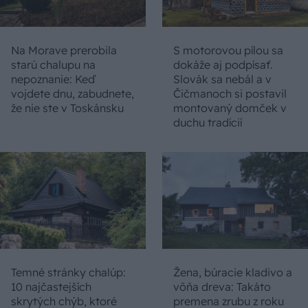
Na Morave prerobila
S motorovou pílou sa
starú chalupu na
dokáže aj podpísať.
nepoznanie: Keď
Slovák sa nebál a v
vojdete dnu, zabudnete,
Čičmanoch si postavil
že nie ste v Toskánsku
montovaný domček v
duchu tradícií
Temné stránky chalúp:
Žena, búracie kladivo a
10 najčastejších
vôňa dreva: Takáto
skrytých chýb, ktoré
premena zrubu z roku