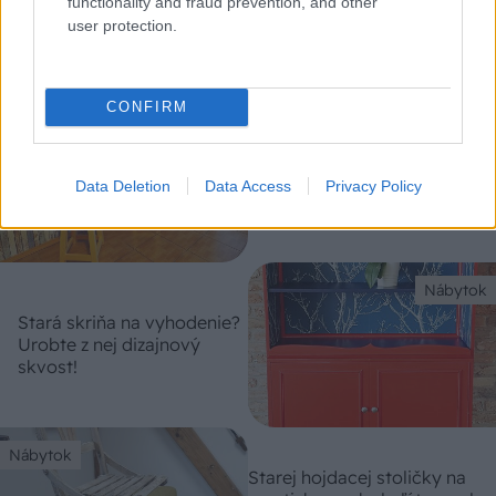
5 dôležitých krokov pri
functionality and fraud prevention, and other
maľovaní nábytku
user protection.
CONFIRM
Nábytok
Nástenný stolík do malej
Data Deletion
Data Access
Privacy Policy
garsónky
Nábytok
Stará skriňa na vyhodenie?
Urobte z nej dizajnový
skvost!
Nábytok
Starej hojdacej stoličky na