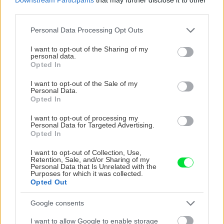
third parties.
Please note that this website/app uses one or more Google
Personal Data Processing Opt Outs
services and may gather and store information including but
not limited to your visit or usage behaviour. You may click to
I want to opt-out of the Sharing of my
personal data.
grant or deny consent to Google and its third-party tags to
Opted In
use your data for below specified purposes in below Google
consent section.
I want to opt-out of the Sale of my
Personal Data.
Opted In
I want to opt-out of processing my
Personal Data for Targeted Advertising.
Vnútorné žalúzie sú v 40-stupňových
Opted In
horúčavách pasca: Prečo z okna robia radiátor
a ako to vyriešiť za pár eur?
I want to opt-out of Collection, Use,
Retention, Sale, and/or Sharing of my
Personal Data that Is Unrelated with the
Purposes for which it was collected.
Opted Out
Google consents
I want to allow Google to enable storage