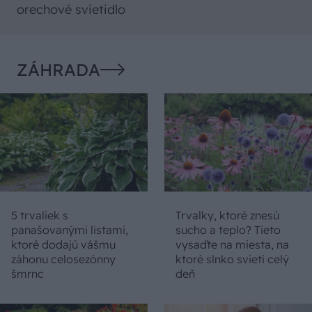
orechové svietidlo
ZÁHRADA
5 trvaliek s
Trvalky, ktoré znesú
panašovanými listami,
sucho a teplo? Tieto
ktoré dodajú vášmu
vysaďte na miesta, na
záhonu celosezónny
ktoré slnko svieti celý
šmrnc
deň