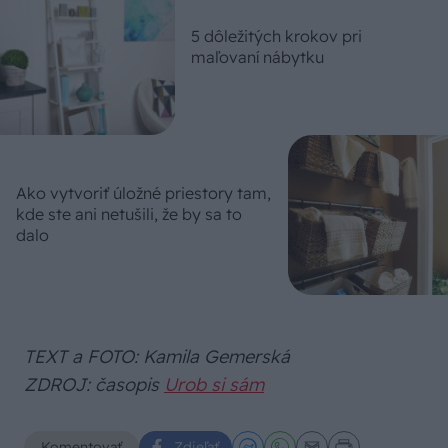
5 dôležitých krokov pri
maľovaní nábytku
Ako vytvoriť úložné priestory tam,
kde ste ani netušili, že by sa to
dalo
TEXT a FOTO: Kamila Gemerská
ZDROJ: časopis
Urob si sám
Komentovať
Zdieľať