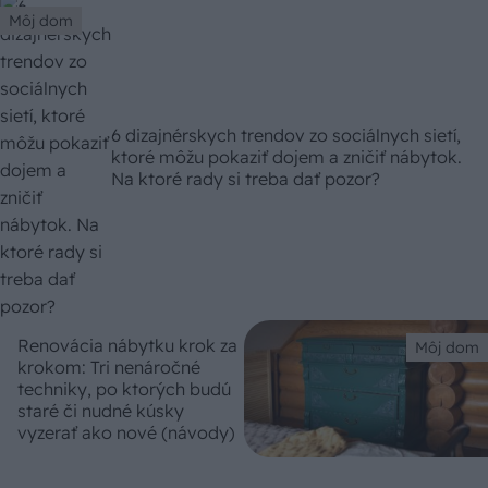
Môj dom
6 dizajnérskych trendov zo sociálnych sietí,
ktoré môžu pokaziť dojem a zničiť nábytok.
Na ktoré rady si treba dať pozor?
Renovácia nábytku krok za
Môj dom
krokom: Tri nenáročné
techniky, po ktorých budú
staré či nudné kúsky
vyzerať ako nové (návody)