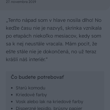
27. novembra 2019
„Tento nápad som v hlave nosila dlho! No
keďže času nie je nazvyš, skrinka vznikala
po etapách niekoľko mesiacov, kedy som
sa k nej neustále vracala. Mám pocit, že
ešte stále nie je dokončená, no už teraz
krášli náš interiér.“
Čo budete potrebovať
Starú komodu
Kriedové farby
Vosk alebo lak na kriedové farby
Disperzné lepidlo, brúsny papier