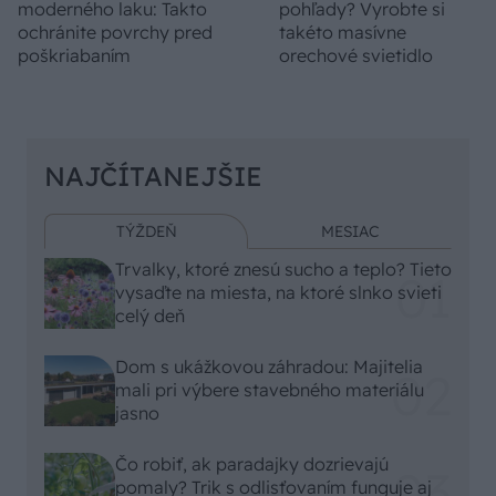
moderného laku: Takto
pohľady? Vyrobte si
ochránite povrchy pred
takéto masívne
poškriabaním
orechové svietidlo
NAJČÍTANEJŠIE
TÝŽDEŇ
MESIAC
Trvalky, ktoré znesú sucho a teplo? Tieto
vysaďte na miesta, na ktoré slnko svieti
celý deň
Dom s ukážkovou záhradou: Majitelia
mali pri výbere stavebného materiálu
jasno
Čo robiť, ak paradajky dozrievajú
pomaly? Trik s odlisťovaním funguje aj