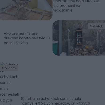
smetisku mu bolo ľúto, vzal
ju a premenil na
nepoznanie!
Nábytok
Ako premeniť staré
drevené koryto na štýlovú
policu na víno
Môj dom
Tú farbu na úchytkách som si mala
rozmyslieť! 6 zlých nápadov, pri ktorých