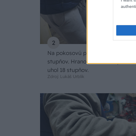
authenti
2
Na pokosovú pílu si upevníme hrub
stupňov. Hranol necháme upevnený 
uhol 18 stupňov.
Zdroj: Lukáš Urblík