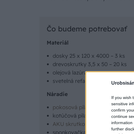
Čo budeme potrebovať
Materiál
dosky 25 x 120 x 4000 – 3 ks
drevoskrutky 3,5 x 50 – 20 ks
olejová lazúra
svetelná reťaz 6 až 10 m
Urobsisám
Náradie
If you wish 
sensitive in
pokosová píla
confirm you
kotúčová píla
continue se
information 
AKU skrutkovač
further disc
sponkovačka