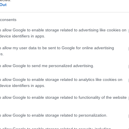
Out
consents
o allow Google to enable storage related to advertising like cookies on
ime 10 kusov na rozmer 650 mm.
evice identifiers in apps.
o allow my user data to be sent to Google for online advertising
s.
to allow Google to send me personalized advertising.
o allow Google to enable storage related to analytics like cookies on
evice identifiers in apps.
o allow Google to enable storage related to functionality of the website
o allow Google to enable storage related to personalization.
o allow Google to enable storage related to security, including