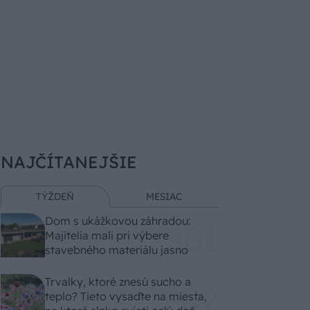
NAJČÍTANEJŠIE
TÝŽDEŇ
MESIAC
Dom s ukážkovou záhradou:
Majitelia mali pri výbere
stavebného materiálu jasno
Trvalky, ktoré znesú sucho a
teplo? Tieto vysaďte na miesta,