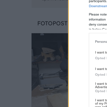
participants
Downstream 
Please note
information 
FOTOPOSTUP
deny consent
in below Go
Persona
I want t
Opted 
I want t
Opted 
I want 
Advertis
Opted 
I want t
of my P
was col