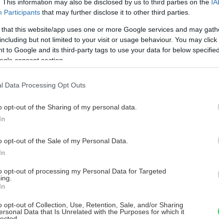
. This information may also be disclosed by us to third parties on the
IA
Participants
that may further disclose it to other third parties.
 that this website/app uses one or more Google services and may gath
including but not limited to your visit or usage behaviour. You may click 
Zväčšiť fotky (26)
 to Google and its third-party tags to use your data for below specifi
ogle consent section.
l Data Processing Opt Outs
o opt-out of the Sharing of my personal data.
In
o opt-out of the Sale of my Personal Data.
In
to opt-out of processing my Personal Data for Targeted
ing.
In
o opt-out of Collection, Use, Retention, Sale, and/or Sharing
ersonal Data that Is Unrelated with the Purposes for which it
lected.