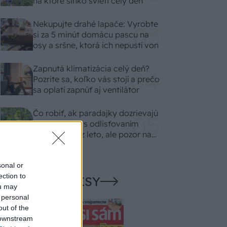
na ktoré slnko svieti celý deň
Nekupujte drahé lapače: Vyrobte
si za 5 minút domácu pascu na
osy a sršne, ktorá ich nepustí von
Zapnutá klimatizácia celý deň?
Pozrite sa, koľko vás stojí a prečo
sa oplatí zapnúť aj ventilátor
Čo robiť, ak paradajky dozrievajú
pomaly? Trik s odlisťovaním
funguje aj cez leto, ale pozor na
chyby
sonal or
ection to
NAŠE ČASOPISY
ou may
 personal
out of the
 downstream