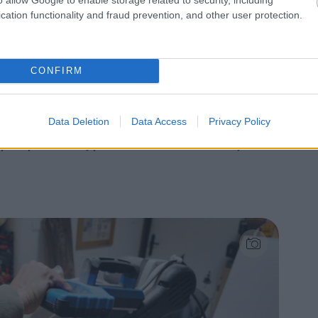
cation functionality and fraud prevention, and other user protection.
CONFIRM
Data Deletion
Data Access
Privacy Policy
ší hranol, ktorý si odpílime pod uhlom 45
na pokosovej píle a nastavíme si na nej