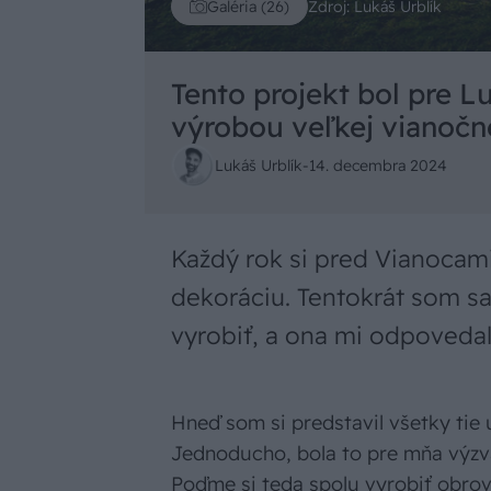
Zdroj: Lukáš Urblík
Galéria (26)
Tento projekt bol pre Lu
výrobou veľkej vianočn
Lukáš Urblík
-
14. decembra 2024
Každý rok si pred Vianocam
dekoráciu. Tentokrát som sa
vyrobiť, a ona mi odpoveda
Hneď som si predstavil všetky tie 
Jednoducho, bola to pre mňa výzva
Poďme si teda spolu vyrobiť obro