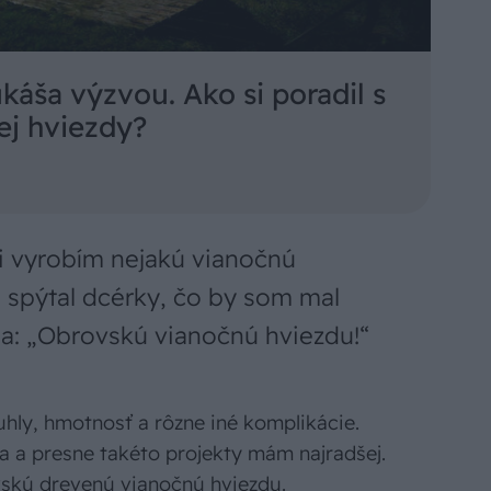
káša výzvou. Ako si poradil s
ej hviezdy?
i vyrobím nejakú vianočnú
 spýtal dcérky, čo by som mal
la: „Obrovskú vianočnú hviezdu!“
uhly, hmotnosť a rôzne iné komplikácie.
 a presne takéto projekty mám najradšej.
vskú drevenú vianočnú hviezdu.