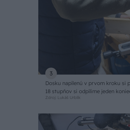
3
Dosku napílenú v prvom kroku si 
18 stupňov si odpílime jeden koni
Zdroj: Lukáš Urblík