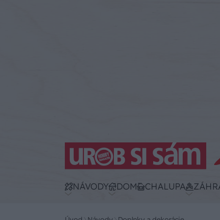
NÁVODY
DOM
CHALUPA
ZÁHR
Úvod
Návody
Doplnky a dekorácie