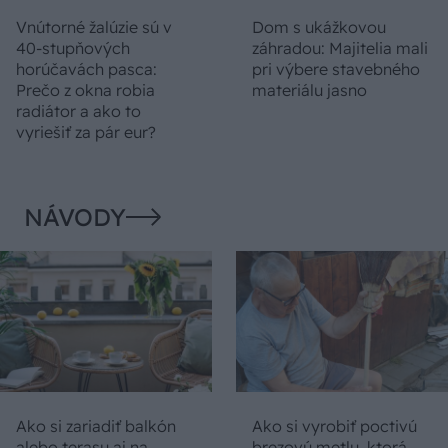
Vnútorné žalúzie sú v
Dom s ukážkovou
40-stupňových
záhradou: Majitelia mali
horúčavách pasca:
pri výbere stavebného
Prečo z okna robia
materiálu jasno
radiátor a ako to
vyriešiť za pár eur?
NÁVODY
Ako si zariadiť balkón
Ako si vyrobiť poctivú
alebo terasu aj na
brezovú metlu, ktorá