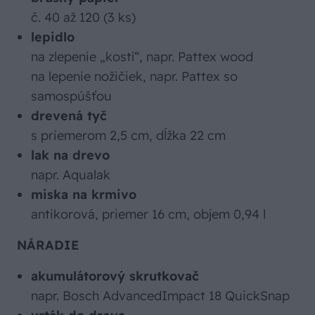
č. 40 až 120 (3 ks)
lepidlo
na zlepenie „kostí“, napr. Pattex wood
na lepenie nožičiek, napr. Pattex so
samospúšťou
drevená tyč
s priemerom 2,5 cm, dĺžka 22 cm
lak na drevo
napr. Aqualak
miska na krmivo
antikorová, priemer 16 cm, objem 0,94 l
NÁRADIE
akumulátorový skrutkovač
napr. Bosch AdvancedImpact 18 QuickSnap