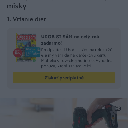
misky
1. Vŕtanie dier
UROB SI SÁM na celý rok
zadarmo!
Predplaťte si Urob si sám na rok za 20
€ a my vám dáme darčekovú kartu
Möbelix v rovnakej hodnote. Výhodná
ponuka, ktorá sa vám vráti.
Získať predplatné