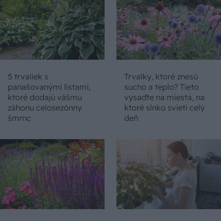
5 trvaliek s
Trvalky, ktoré znesú
panašovanými listami,
sucho a teplo? Tieto
ktoré dodajú vášmu
vysaďte na miesta, na
záhonu celosezónny
ktoré slnko svieti celý
šmrnc
deň