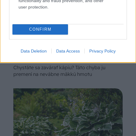
functionality and fraud prevention, and other
user protection.
CONFIRM
Data Deletion
Data Access
Privacy Policy
Chystáte sa zavárať kápiu? Táto chyba ju
premení na nevábne mäkkú hmotu