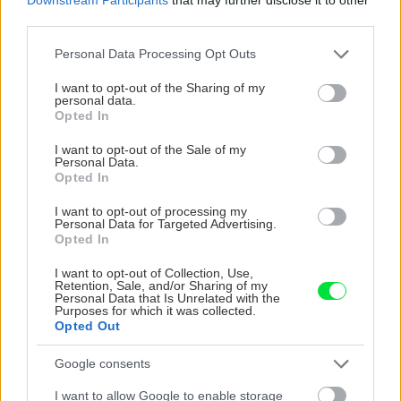
third parties.
Autorka radí
Please note that this website/app uses one or more Google
Personal Data Processing Opt Outs
services and may gather and store information including but
Pred vyrezávaním stojana v tvare kosti si na
not limited to your visit or usage behaviour. You may click to
I want to opt-out of the Sharing of my
personal data.
grant or deny consent to Google and its third-party tags to
papier nakreslíme jednoduchú maketu.
Opted In
use your data for below specified purposes in below Google
Vystrihneme ju a do otvorov vložíme misky,
consent section.
I want to opt-out of the Sale of my
aby sme odskúšali či sadnú. Maketu dvakrát
Personal Data.
Opted In
prekreslíme na smrekovú škárovku.
I want to opt-out of processing my
Pri vŕtaní dier na nožičky vzdialenosti od
Personal Data for Targeted Advertising.
Opted In
okrajov presne vymeriame, takisto ich hĺbka
musí byť rovnaká, asi 10 mm.
I want to opt-out of Collection, Use,
Retention, Sale, and/or Sharing of my
Personal Data that Is Unrelated with the
Purposes for which it was collected.
Ak chceme stojan s menovkou, odpílime kúsok
Opted Out
(asi 8 cm) z latky hrubej 1 cm a širokej 2,5 cm,
natrieme ju čiernou farbou. Cez kopírovací
Google consents
papier
prenesieme vytlačený text
z domácej
I want to allow Google to enable storage