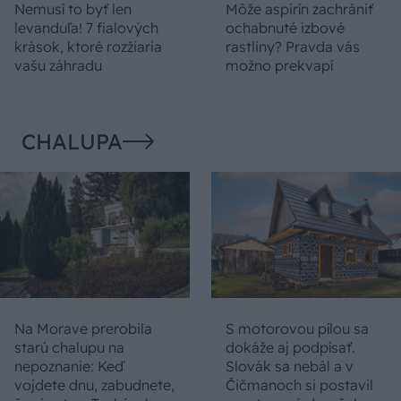
Nemusí to byť len
Môže aspirín zachrániť
levanduľa! 7 fialových
ochabnuté izbové
krások, ktoré rozžiaria
rastliny? Pravda vás
vašu záhradu
možno prekvapí
CHALUPA
Na Morave prerobila
S motorovou pílou sa
starú chalupu na
dokáže aj podpísať.
nepoznanie: Keď
Slovák sa nebál a v
vojdete dnu, zabudnete,
Čičmanoch si postavil