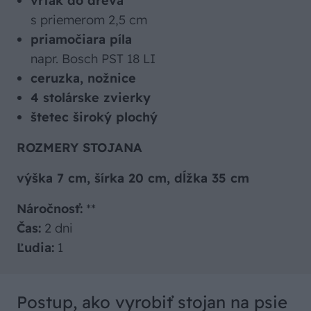
vrták do dreva
s priemerom 2,5 cm
priamočiara píla
napr. Bosch PST 18 LI
ceruzka, nožnice
4 stolárske zvierky
štetec široký plochý
ROZMERY STOJANA
výška 7 cm, šírka 20 cm, dĺžka 35 cm
Náročnosť:
**
Čas:
2 dni
Ľudia:
1
Postup, ako vyrobiť stojan na psie