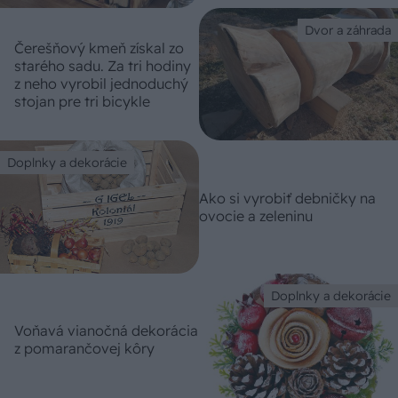
Dvor a záhrada
Čerešňový kmeň získal zo
starého sadu. Za tri hodiny
z neho vyrobil jednoduchý
stojan pre tri bicykle
Doplnky a dekorácie
Ako si vyrobiť debničky na
ovocie a zeleninu
Doplnky a dekorácie
Voňavá vianočná dekorácia
z pomarančovej kôry