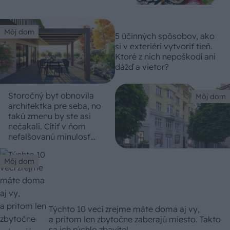
Môj dom
5 účinných spôsobov, ako
si v exteriéri vytvoriť tieň.
Ktoré z nich nepoškodí ani
dážď a vietor?
Storočný byt obnovila
Môj dom
architektka pre seba, no
takú zmenu by ste asi
nečakali. Cítiť v ňom
nefalšovanú minulosť
Bratislavy
Môj dom
Týchto 10 vecí zrejme máte doma aj vy,
a pritom len zbytočne zaberajú miesto. Takto
sa ich rýchlo zbavíte!