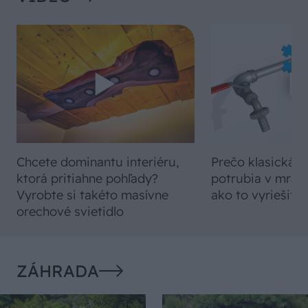
Chcete dominantu interiéru,
Prečo klasická iz
ktorá pritiahne pohľady?
potrubia v mrazo
Vyrobte si takéto masívne
ako to vyriešiť r
orechové svietidlo
ZÁHRADA