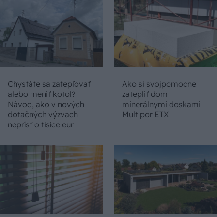
Chystáte sa zatepľovať
Ako si svojpomocne
alebo meniť kotol?
zatepliť dom
Návod, ako v nových
minerálnymi doskami
dotačných výzvach
Multipor ETX
neprísť o tisíce eur