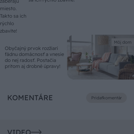
Môj dom
Obyčajný prvok rozžiari
fádnu domácnosť a vnesie
do nej radosť. Postačia
pritom aj drobné úpravy!
KOMENTÁRE
Pridať
komentár
VIDEO