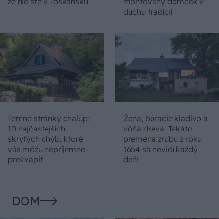
že nie ste v Toskánsku
montovaný domček v
duchu tradícií
Temné stránky chalúp:
Žena, búracie kladivo a
10 najčastejších
vôňa dreva: Takáto
skrytých chýb, ktoré
premena zrubu z roku
vás môžu nepríjemne
1654 sa nevidí každý
prekvapiť
deň!
DOM