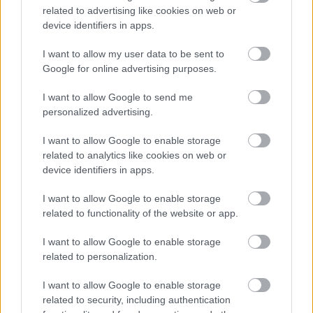
tlačiarne a nápis vymaľujeme tenkým štetcom
related to advertising like cookies on web or
device identifiers in apps.
bielou farbou.
I want to allow my user data to be sent to
Google for online advertising purposes.
Text, foto a realizácia: Mgr. art. Jana Ardanová
I want to allow Google to send me
Zdroj: časopis Urob si sám
personalized advertising.
I want to allow Google to enable storage
Komentovať
Zdieľať
related to analytics like cookies on web or
device identifiers in apps.
Doplnky a dekorácie
I want to allow Google to enable storage
bývanie so psom
drevený stojan
related to functionality of the website or app.
I want to allow Google to enable storage
SÚVISIACE
related to personalization.
I want to allow Google to enable storage
related to security, including authentication