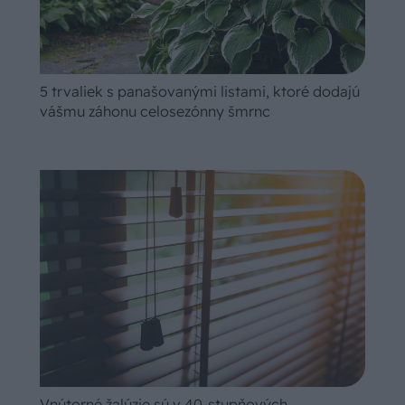
5 trvaliek s panašovanými listami, ktoré dodajú
vášmu záhonu celosezónny šmrnc
Vnútorné žalúzie sú v 40-stupňových