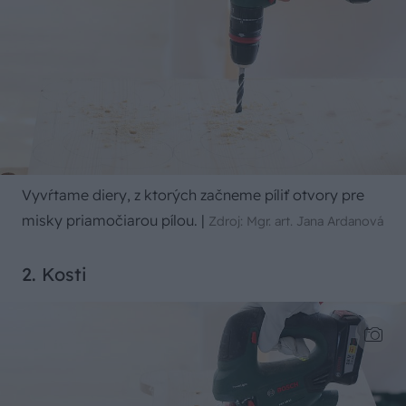
Vyvŕtame diery, z ktorých začneme píliť otvory pre
misky priamočiarou pílou.
|
Zdroj: Mgr. art. Jana Ardanová
2. Kosti